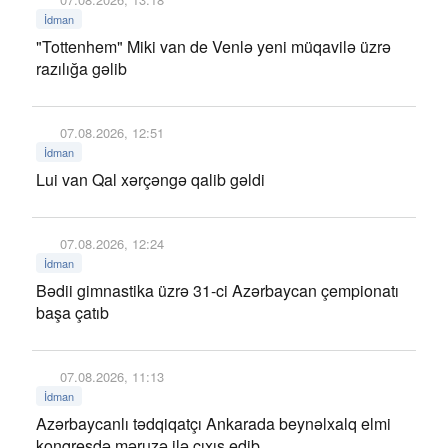
İdman
"Tottenhem" Miki van de Venlə yeni müqavilə üzrə
razılığa gəlib
07.08.2026, 12:51
İdman
Lui van Qal xərçəngə qalib gəldi
07.08.2026, 12:24
İdman
Bədii gimnastika üzrə 31-ci Azərbaycan çempionatı
başa çatıb
07.08.2026, 11:13
İdman
Azərbaycanlı tədqiqatçı Ankarada beynəlxalq elmi
konqresdə məruzə ilə çıxış edib