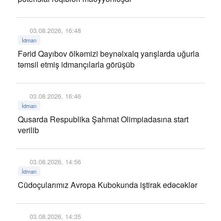
03.08.2026, 16:48
İdman
Fərid Qayıbov ölkəmizi beynəlxalq yarışlarda uğurla
təmsil etmiş idmançılarla görüşüb
03.08.2026, 16:46
İdman
Qusarda Respublika Şahmat Olimpiadasına start
verilib
03.08.2026, 14:56
İdman
Cüdoçularımız Avropa Kubokunda iştirak edəcəklər
03.08.2026, 14:35