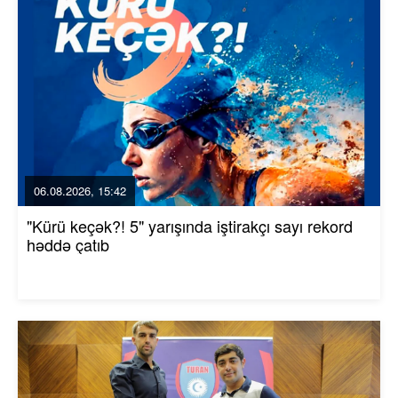
06.08.2026, 15:42
"Kürü keçək?! 5" yarışında iştirakçı sayı rekord
həddə çatıb