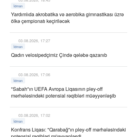
İdman
Yardımlıda akrobatika və aerobika gimnastikası üzrə
ölkə çempionatı keçiriləcək
03.08.2026, 17:27
İdman
Qadın velosipedçimiz Çində qələbə qazanıb
03.08.2026, 17:06
İdman
"Sabah"ın UEFA Avropa Liqasının pley-off
mərhələsindəki potensial rəqibləri müəyyənləşib
03.08.2026, 17:02
İdman
Konfrans Liqası: "Qarabağ"ın pley-off mərhələsindəki
potensial rəqibləri müəyyənləşdi