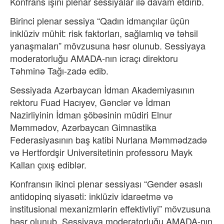
Konfrans işini plenar sessiyalar ilə davam etdirib.
Birinci plenar sessiya “Qadın idmançılar üçün
inklüziv mühit: risk faktorları, sağlamlıq və təhsil
yanaşmaları” mövzusuna həsr olunub. Sessiyaya
moderatorluğu AMADA-nın icraçı direktoru
Təhminə Tağı-zadə edib.
Sessiyada Azərbaycan İdman Akademiyasının
rektoru Fuad Hacıyev, Gənclər və İdman
Nazirliyinin İdman şöbəsinin müdiri Elnur
Məmmədov, Azərbaycan Gimnastika
Federasiyasının baş katibi Nurlana Məmmədzadə
və Hertfordşir Universitetinin professoru Mayk
Kallan çıxış ediblər.
Konfransın ikinci plenar sessiyası “Gender əsaslı
antidopinq siyasəti: inklüziv idarəetmə və
institusional mexanizmlərin effektivliyi” mövzusuna
həsr olunub. Sessiyaya moderatorluğu AMADA-nın