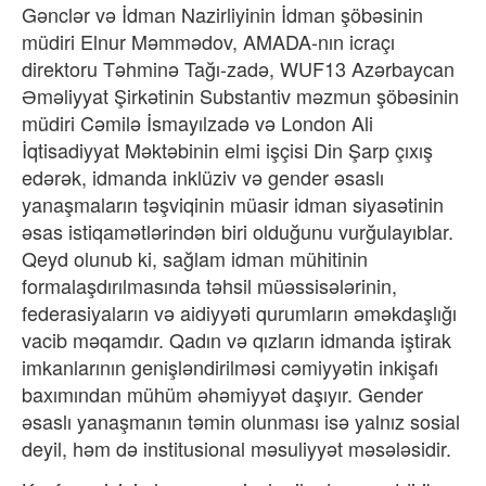
Gənclər və İdman Nazirliyinin İdman şöbəsinin
müdiri Elnur Məmmədov, AMADA-nın icraçı
direktoru Təhminə Tağı-zadə, WUF13 Azərbaycan
Əməliyyat Şirkətinin Substantiv məzmun şöbəsinin
müdiri Cəmilə İsmayılzadə və London Ali
İqtisadiyyat Məktəbinin elmi işçisi Din Şarp çıxış
edərək, idmanda inklüziv və gender əsaslı
yanaşmaların təşviqinin müasir idman siyasətinin
əsas istiqamətlərindən biri olduğunu vurğulayıblar.
Qeyd olunub ki, sağlam idman mühitinin
formalaşdırılmasında təhsil müəssisələrinin,
federasiyaların və aidiyyəti qurumların əməkdaşlığı
vacib məqamdır. Qadın və qızların idmanda iştirak
imkanlarının genişləndirilməsi cəmiyyətin inkişafı
baxımından mühüm əhəmiyyət daşıyır. Gender
əsaslı yanaşmanın təmin olunması isə yalnız sosial
deyil, həm də institusional məsuliyyət məsələsidir.