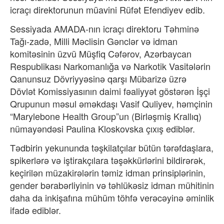
icraçı direktorunun müavini Rüfət Efendiyev edib.
Sessiyada AMADA-nın icraçı direktoru Təhminə
Tağı-zadə, Milli Məclisin Gənclər və idman
komitəsinin üzvü Müşfiq Cəfərov, Azərbaycan
Respublikası Narkomanlığa və Narkotik Vasitələrin
Qanunsuz Dövriyyəsinə qarşı Mübarizə üzrə
Dövlət Komissiyasının daimi fəaliyyət göstərən İşçi
Qrupunun məsul əməkdaşı Vasif Quliyev, həmçinin
“Marylebone Health Group”un (Birləşmiş Krallıq)
nümayəndəsi Paulina Kloskovska çıxış ediblər.
Tədbirin yekununda təşkilatçılar bütün tərəfdaşlara,
spikerlərə və iştirakçılara təşəkkürlərini bildirərək,
keçirilən müzakirələrin təmiz idman prinsiplərinin,
gender bərabərliyinin və təhlükəsiz idman mühitinin
daha da inkişafına mühüm töhfə verəcəyinə əminlik
ifadə ediblər.