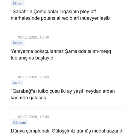
İdman
"Sabah"ın Çempionlar Liqasının pley-off
mərhələsində potensial rəqibləri müəyyənləşib
03.08.2026, 13:40
İdman
Yeniyetmə boksçularımız Şamaxıda təlim-məşq
toplanışına başlayıb
02.08.2026, 23:49
MOK
"Qarabağ"ın futbolçusu iki ay yaşıl meydanlardan
kənarda qalacaq
02.08.2026, 19:09
Gündəm
Dünya çempionatı: Güləşçimiz gümüş medal qazandı