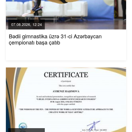
07.08.2026, 12:24
Bədii gimnastika üzrə 31-ci Azərbaycan
çempionatı başa çatıb