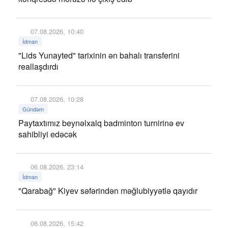
07.08.2026, 10:40
İdman
"Lids Yunayted" tarixinin ən bahalı transferini
reallaşdırdı
07.08.2026, 10:28
Gündəm
Paytaxtımız beynəlxalq badminton turnirinə ev
sahibliyi edəcək
06.08.2026, 23:14
İdman
"Qarabağ" Kiyev səfərindən məğlubiyyətlə qayıdır
06.08.2026, 15:42