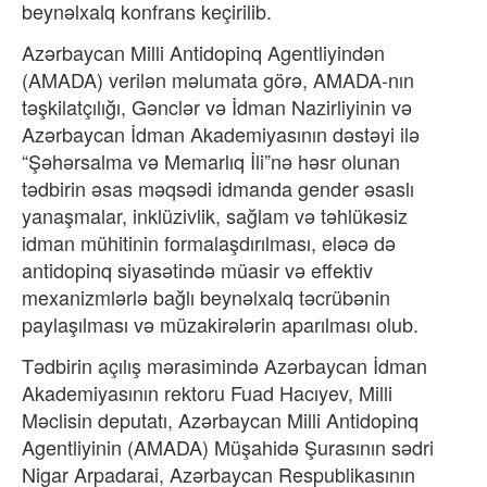
beynəlxalq konfrans keçirilib.
Azərbaycan Milli Antidopinq Agentliyindən
(AMADA) verilən məlumata görə, AMADA-nın
təşkilatçılığı, Gənclər və İdman Nazirliyinin və
Azərbaycan İdman Akademiyasının dəstəyi ilə
“Şəhərsalma və Memarlıq İli”nə həsr olunan
tədbirin əsas məqsədi idmanda gender əsaslı
yanaşmalar, inklüzivlik, sağlam və təhlükəsiz
idman mühitinin formalaşdırılması, eləcə də
antidopinq siyasətində müasir və effektiv
mexanizmlərlə bağlı beynəlxalq təcrübənin
paylaşılması və müzakirələrin aparılması olub.
Tədbirin açılış mərasimində Azərbaycan İdman
Akademiyasının rektoru Fuad Hacıyev, Milli
Məclisin deputatı, Azərbaycan Milli Antidopinq
Agentliyinin (AMADA) Müşahidə Şurasının sədri
Nigar Arpadarai, Azərbaycan Respublikasının