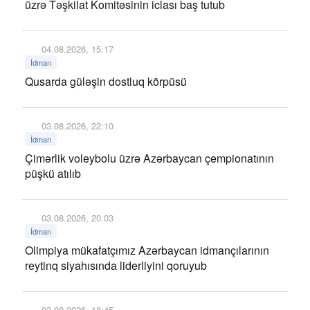
üzrə Təşkilat Komitəsinin iclası baş tutub
04.08.2026, 15:17
İdman
Qusarda güləşin dostluq körpüsü
03.08.2026, 22:10
İdman
Çimərlik voleybolu üzrə Azərbaycan çempionatının
püşkü atılıb
03.08.2026, 20:03
İdman
Olimpiya mükafatçımız Azərbaycan idmançılarının
reytinq siyahısında liderliyini qoruyub
03.08.2026, 18:45