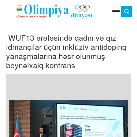
ANA SƏHIFƏ
WUF13 ərəfəsində qadın və qız
MOK
OLIMPIYA OYUNLARI
idmançılar üçün inklüziv antidopinq
ÇAP VERSIYASI
yanaşmalarına həsr olunmuş
TV
beynəlxalq konfrans
GÜNDƏM
İDMAN
OLIMPIYA HƏRƏKATI
MƏDƏNIYYƏT
MÜSAHIBƏ
FOTO
VIDEO
DIGƏR