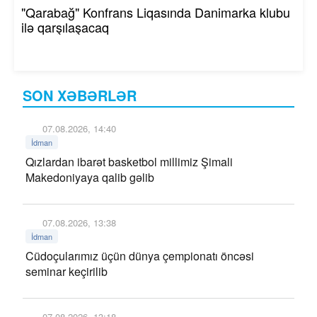
"Qarabağ" Konfrans Liqasında Danimarka klubu
ilə qarşılaşacaq
SON XƏBƏRLƏR
07.08.2026, 14:40
İdman
Qızlardan ibarət basketbol millimiz Şimali
Makedoniyaya qalib gəlib
07.08.2026, 13:38
İdman
Cüdoçularımız üçün dünya çempionatı öncəsi
seminar keçirilib
07.08.2026, 13:18