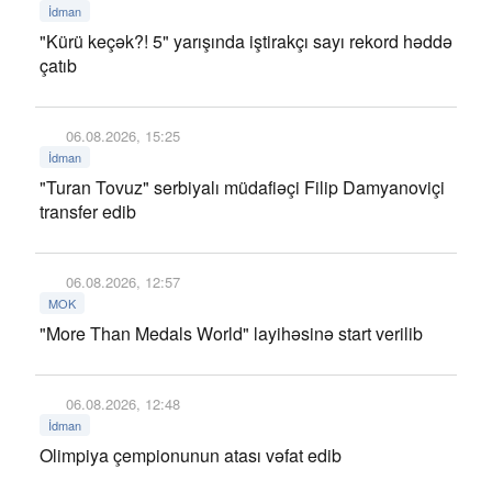
İdman
"Kürü keçək?! 5" yarışında iştirakçı sayı rekord həddə
çatıb
06.08.2026, 15:25
İdman
"Turan Tovuz" serbiyalı müdafiəçi Filip Damyanoviçi
transfer edib
06.08.2026, 12:57
MOK
"More Than Medals World" layihəsinə start verilib
06.08.2026, 12:48
İdman
Olimpiya çempionunun atası vəfat edib