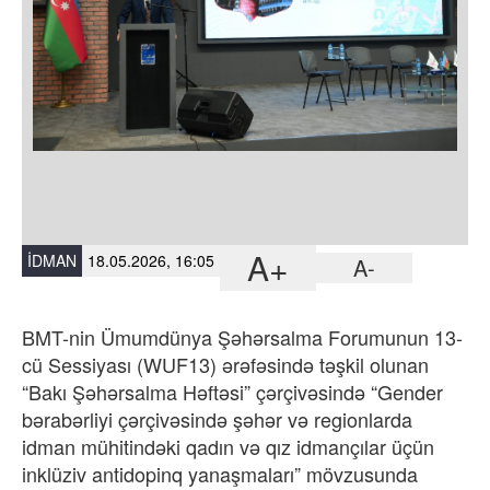
A+
İDMAN
18.05.2026, 16:05
A-
BMT-nin Ümumdünya Şəhərsalma Forumunun 13-
cü Sessiyası (WUF13) ərəfəsində təşkil olunan
“Bakı Şəhərsalma Həftəsi” çərçivəsində “Gender
bərabərliyi çərçivəsində şəhər və regionlarda
idman mühitindəki qadın və qız idmançılar üçün
inklüziv antidopinq yanaşmaları” mövzusunda