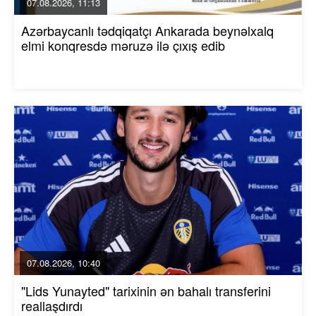
07.08.2026, 11:13
Azərbaycanlı tədqiqatçı Ankarada beynəlxalq
elmi konqresdə məruzə ilə çıxış edib
07.08.2026, 10:40
"Lids Yunayted" tarixinin ən bahalı transferini
reallaşdırdı