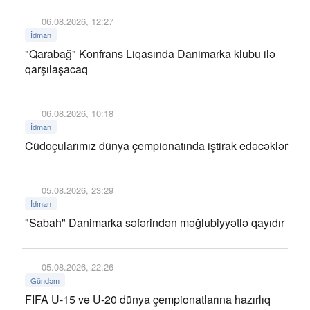
06.08.2026, 12:27
İdman
"Qarabağ" Konfrans Liqasında Danimarka klubu ilə
qarşılaşacaq
06.08.2026, 10:18
İdman
Cüdoçularımız dünya çempionatında iştirak edəcəklər
05.08.2026, 23:29
İdman
"Sabah" Danimarka səfərindən məğlubiyyətlə qayıdır
05.08.2026, 22:26
Gündəm
FIFA U-15 və U-20 dünya çempionatlarına hazırlıq