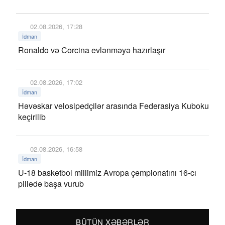
02.08.2026, 17:28
İdman
Ronaldo və Corcina evlənməyə hazırlaşır
02.08.2026, 17:02
İdman
Həvəskar velosipedçilər arasında Federasiya Kuboku
keçirilib
02.08.2026, 16:58
İdman
U-18 basketbol millimiz Avropa çempionatını 16-cı
pillədə başa vurub
BÜTÜN XƏBƏRLƏR