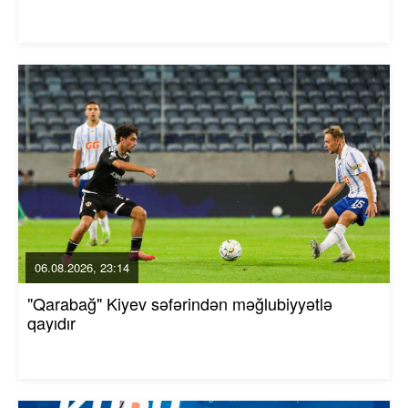
06.08.2026, 23:14
"Qarabağ" Kiyev səfərindən məğlubiyyətlə
qayıdır