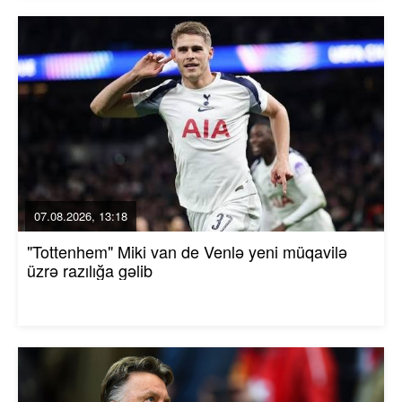
07.08.2026, 13:18
"Tottenhem" Miki van de Venlə yeni müqavilə
üzrə razılığa gəlib