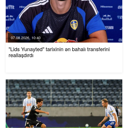
07.08.2026, 10:40
"Lids Yunayted" tarixinin ən bahalı transferini
reallaşdırdı