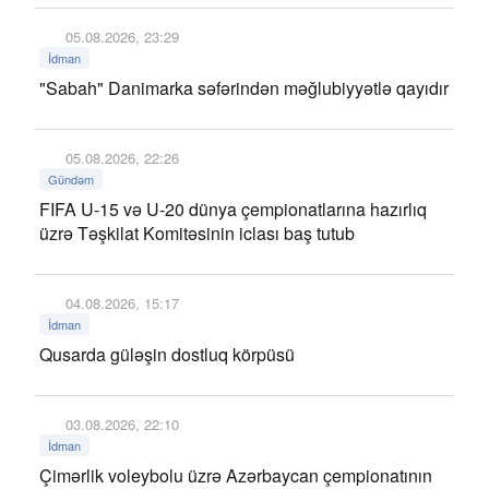
05.08.2026, 23:29
İdman
"Sabah" Danimarka səfərindən məğlubiyyətlə qayıdır
05.08.2026, 22:26
Gündəm
FIFA U-15 və U-20 dünya çempionatlarına hazırlıq
üzrə Təşkilat Komitəsinin iclası baş tutub
04.08.2026, 15:17
İdman
Qusarda güləşin dostluq körpüsü
03.08.2026, 22:10
İdman
Çimərlik voleybolu üzrə Azərbaycan çempionatının