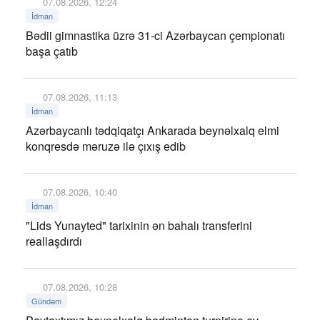
07.08.2026, 12:24
İdman
Bədii gimnastika üzrə 31-ci Azərbaycan çempionatı
başa çatıb
07.08.2026, 11:13
İdman
Azərbaycanlı tədqiqatçı Ankarada beynəlxalq elmi
konqresdə məruzə ilə çıxış edib
07.08.2026, 10:40
İdman
"Lids Yunayted" tarixinin ən bahalı transferini
reallaşdırdı
07.08.2026, 10:28
Gündəm