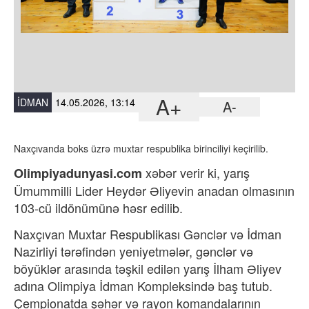
A+
İDMAN
14.05.2026, 13:14
A-
Naxçıvanda boks üzrə muxtar respublika birinciliyi keçirilib.
xəbər verir ki,
yarış
Olimpiyadunyasi.com
Ümummilli Lider Heydər Əliyevin anadan olmasının
103-cü ildönümünə həsr edilib.
Naxçıvan Muxtar Respublikası Gənclər və İdman
Nazirliyi tərəfindən yeniyetmələr, gənclər və
böyüklər arasında təşkil edilən yarış İlham Əliyev
adına Olimpiya İdman Kompleksində baş tutub.
Çempionatda şəhər və rayon komandalarının