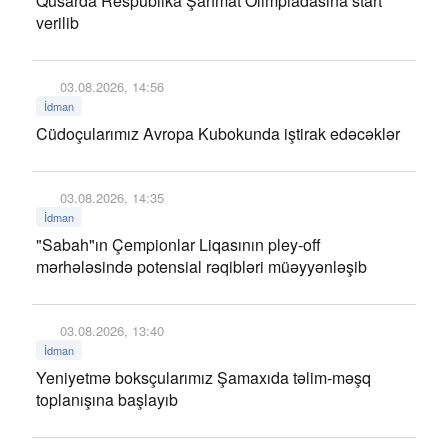
Qusarda Respublika Şahmat Olimpiadasına start
verilib
03.08.2026, 14:56
İdman
Cüdoçularımız Avropa Kubokunda iştirak edəcəklər
03.08.2026, 14:35
İdman
"Sabah"ın Çempionlar Liqasının pley-off
mərhələsində potensial rəqibləri müəyyənləşib
03.08.2026, 13:40
İdman
Yeniyetmə boksçularımız Şamaxıda təlim-məşq
toplanışına başlayıb