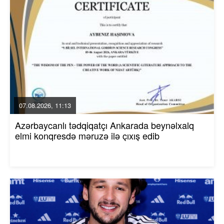
07.08.2026, 11:13
Azərbaycanlı tədqiqatçı Ankarada beynəlxalq
elmi konqresdə məruzə ilə çıxış edib