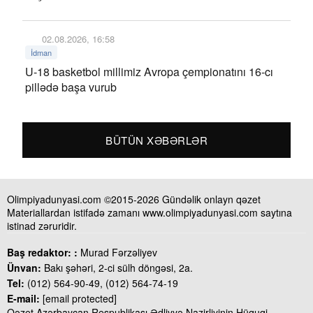
02.08.2026, 16:58
İdman
U-18 basketbol millimiz Avropa çempionatını 16-cı
pillədə başa vurub
BÜTÜN XƏBƏRLƏR
Olimpiyadunyasi.com ©2015-2026 Gündəlik onlayn qəzet
Materiallardan istifadə zamanı www.olimpiyadunyasi.com saytına
istinad zəruridir.
Baş redaktor: :
Murad Fərzəliyev
Ünvan:
Bakı şəhəri, 2-ci sülh döngəsi, 2a.
Tel:
(012) 564-90-49, (012) 564-74-19
E-mail:
[email protected]
Qəzet Azərbaycan Respublikası Ədliyyə Nazirliyinin Hüquqi