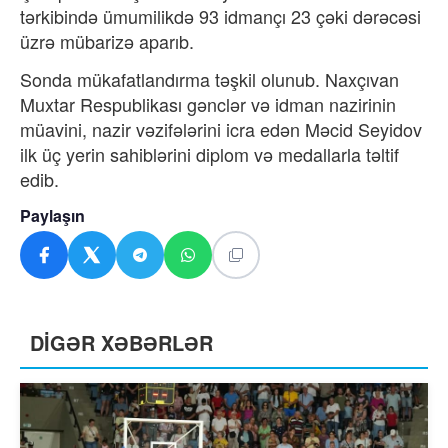
tərkibində ümumilikdə 93 idmançı 23 çəki dərəcəsi
üzrə mübarizə aparıb.
Sonda mükafatlandırma təşkil olunub. Naxçıvan
Muxtar Respublikası gənclər və idman nazirinin
müavini, nazir vəzifələrini icra edən Məcid Seyidov
ilk üç yerin sahiblərini diplom və medallarla təltif
edib.
Paylaşın
DİGƏR XƏBƏRLƏR