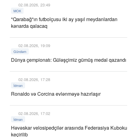
02.08.2026, 23:49
MOK
"Qarabağ"ın futbolçusu iki ay yaşıl meydanlardan
kənarda qalacaq
02.08.2026, 19:09
Gündəm
Dünya çempionatı: Güləşçimiz gümüş medal qazandı
02.08.2026, 17:28
İdman
Ronaldo və Corcina evlənməyə hazırlaşır
02.08.2026, 17:02
İdman
Həvəskar velosipedçilər arasında Federasiya Kuboku
keçirilib