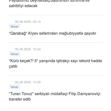
Paytaxtımız beynəlxalq badminton turnirinə ev
sahibliyi edəcək
06.08.2026, 23:14
İdman
"Qarabağ" Kiyev səfərindən məğlubiyyətlə qayıdır
06.08.2026, 15:42
İdman
"Kürü keçək?! 5" yarışında iştirakçı sayı rekord həddə
çatıb
06.08.2026, 15:25
İdman
"Turan Tovuz" serbiyalı müdafiəçi Filip Damyanoviçi
transfer edib