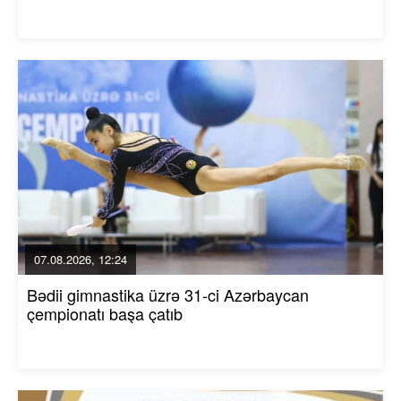
07.08.2026, 12:24
Bədii gimnastika üzrə 31-ci Azərbaycan
çempionatı başa çatıb