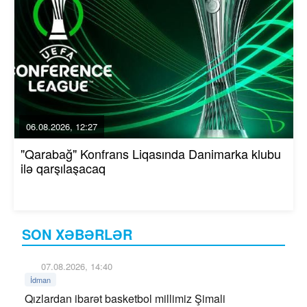
06.08.2026, 12:27
"Qarabağ" Konfrans Liqasında Danimarka klubu
ilə qarşılaşacaq
SON XƏBƏRLƏR
07.08.2026, 14:40
İdman
Qızlardan ibarət basketbol millimiz Şimali