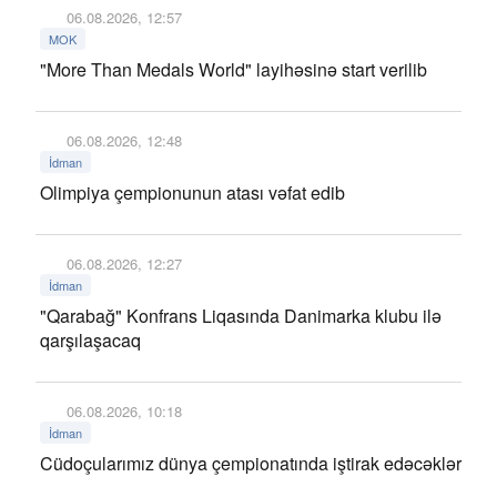
06.08.2026, 12:57
MOK
"More Than Medals World" layihəsinə start verilib
06.08.2026, 12:48
İdman
Olimpiya çempionunun atası vəfat edib
06.08.2026, 12:27
İdman
"Qarabağ" Konfrans Liqasında Danimarka klubu ilə
qarşılaşacaq
06.08.2026, 10:18
İdman
Cüdoçularımız dünya çempionatında iştirak edəcəklər