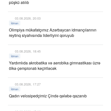
püşkü atılıb
03.08.2026, 20:03
İdman
Olimpiya mükafatçımız Azərbaycan idmançılarının
reytinq siyahısında liderliyini qoruyub
03.08.2026, 18:45
İdman
Yardımlıda akrobatika və aerobika gimnastikası üzrə
ölkə çempionatı keçiriləcək
03.08.2026, 17:27
İdman
Qadın velosipedçimiz Çində qələbə qazanıb