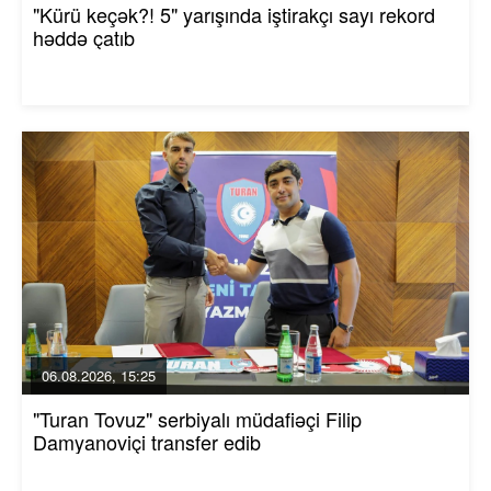
"Kürü keçək?! 5" yarışında iştirakçı sayı rekord
həddə çatıb
06.08.2026, 15:25
"Turan Tovuz" serbiyalı müdafiəçi Filip
Damyanoviçi transfer edib