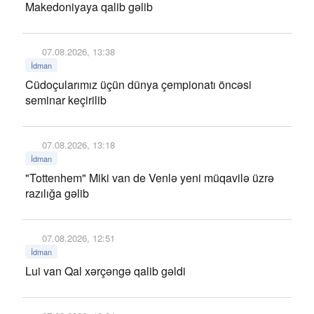
Makedoniyaya qalib gəlib
07.08.2026, 13:38
İdman
Cüdoçularımız üçün dünya çempionatı öncəsi
seminar keçirilib
07.08.2026, 13:18
İdman
"Tottenhem" Miki van de Venlə yeni müqavilə üzrə
razılığa gəlib
07.08.2026, 12:51
İdman
Lui van Qal xərçəngə qalib gəldi