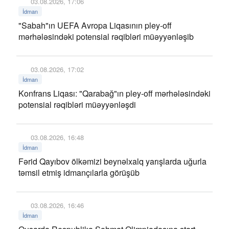
03.08.2026, 17:06
İdman
"Sabah"ın UEFA Avropa Liqasının pley-off
mərhələsindəki potensial rəqibləri müəyyənləşib
03.08.2026, 17:02
İdman
Konfrans Liqası: "Qarabağ"ın pley-off mərhələsindəki
potensial rəqibləri müəyyənləşdi
03.08.2026, 16:48
İdman
Fərid Qayıbov ölkəmizi beynəlxalq yarışlarda uğurla
təmsil etmiş idmançılarla görüşüb
03.08.2026, 16:46
İdman