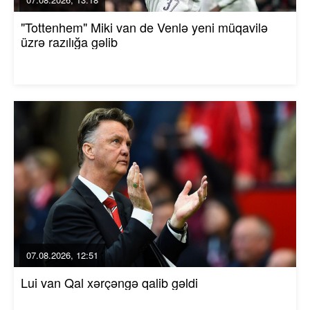
"Tottenhem" Miki van de Venlə yeni müqavilə
üzrə razılığa gəlib
07.08.2026, 12:51
Lui van Qal xərçəngə qalib gəldi