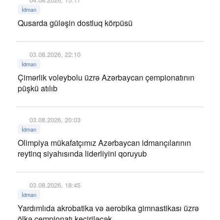
İdman
Qusarda güləşin dostluq körpüsü
03.08.2026, 22:10
İdman
Çimərlik voleybolu üzrə Azərbaycan çempionatının
püşkü atılıb
03.08.2026, 20:03
İdman
Olimpiya mükafatçımız Azərbaycan idmançılarının
reytinq siyahısında liderliyini qoruyub
03.08.2026, 18:45
İdman
Yardımlıda akrobatika və aerobika gimnastikası üzrə
ölkə çempionatı keçiriləcək