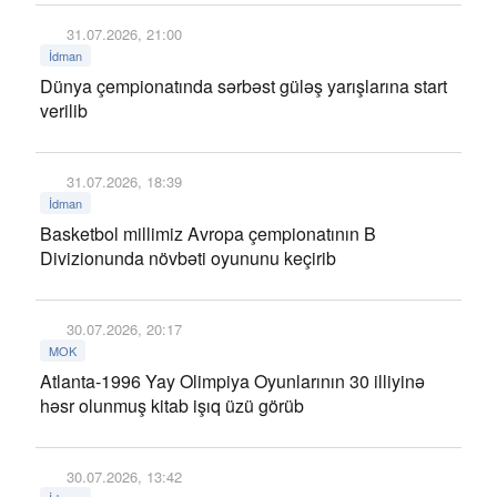
31.07.2026, 21:00
İdman
Dünya çempionatında sərbəst güləş yarışlarına start
verilib
31.07.2026, 18:39
İdman
Basketbol millimiz Avropa çempionatının B
Divizionunda növbəti oyununu keçirib
30.07.2026, 20:17
MOK
Atlanta-1996 Yay Olimpiya Oyunlarının 30 illiyinə
həsr olunmuş kitab işıq üzü görüb
30.07.2026, 13:42