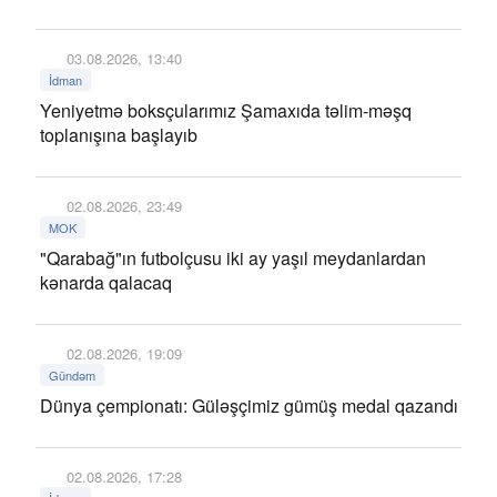
03.08.2026, 13:40
İdman
Yeniyetmə boksçularımız Şamaxıda təlim-məşq
toplanışına başlayıb
02.08.2026, 23:49
MOK
"Qarabağ"ın futbolçusu iki ay yaşıl meydanlardan
kənarda qalacaq
02.08.2026, 19:09
Gündəm
Dünya çempionatı: Güləşçimiz gümüş medal qazandı
02.08.2026, 17:28