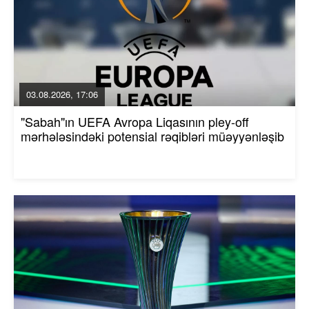
03.08.2026, 17:06
"Sabah"ın UEFA Avropa Liqasının pley-off
mərhələsindəki potensial rəqibləri müəyyənləşib