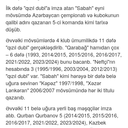
İlk dəfə "qızıl dubl"a imza atan "Sabah" eyni
mövsümdə Azərbaycan çempionatı və kubokunun
qalibi adını qazanan 5-ci komanda kimi tarixə
düşüb.
Əvvəlki mövsümlərdə 4 klub ümumilikdə 11 dəfə
"qızıl dubl" gerçəkləşdirib. "Qarabağ" hamıdan çox
– 6 dəfə (1993, 2014/2015, 2015/2016, 2016/2017,
2021/2022, 2023/2024) bunu bacarıb. "Neftçi"nn
hesabında 3 (1995/1996, 2003/2004, 2012/2013)
"qızıl dubl" var. "Sabah" kimi hərəyə bir dəfə belə
uğura sevinən "Kəpəz" 1997/1998, "Xəzər
Lənkəran" 2006/2007 mövsümündə hər iki titulu
qazanıb.
Əvvəlki 11 belə uğura yerli baş məşqçilər imza
atıb. Qurban Qurbanov 5 (2014/2015, 2015/2016,
2016/2017, 2021/2022, 2023/2024), Kazbek