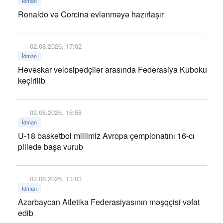
İdman
Ronaldo və Corcina evlənməyə hazırlaşır
02.08.2026, 17:02
İdman
Həvəskar velosipedçilər arasında Federasiya Kuboku
keçirilib
02.08.2026, 16:58
İdman
U-18 basketbol millimiz Avropa çempionatını 16-cı
pillədə başa vurub
02.08.2026, 13:03
İdman
Azərbaycan Atletika Federasiyasının məşqçisi vəfat
edib