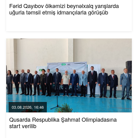
Fərid Qayıbov ölkəmizi beynəlxalq yarışlarda
uğurla təmsil etmiş idmançılarla görüşüb
03.08.2026, 16:46
Qusarda Respublika Şahmat Olimpiadasına
start verilib