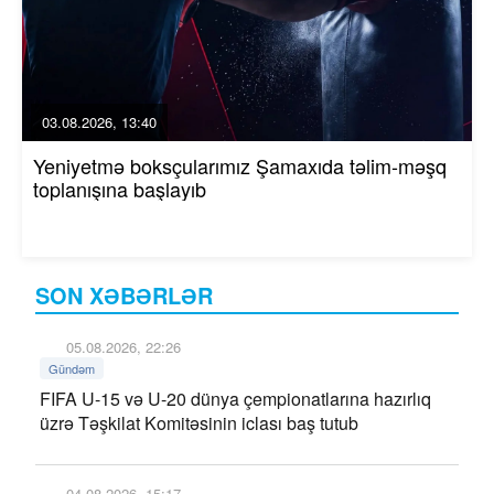
03.08.2026, 13:40
Yeniyetmə boksçularımız Şamaxıda təlim-məşq
toplanışına başlayıb
SON XƏBƏRLƏR
05.08.2026, 22:26
Gündəm
FIFA U-15 və U-20 dünya çempionatlarına hazırlıq
üzrə Təşkilat Komitəsinin iclası baş tutub
04.08.2026, 15:17