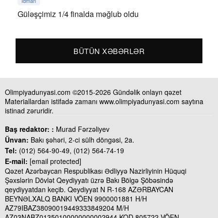
İdman
Güləşçimiz 1/4 finalda məğlub oldu
BÜTÜN XƏBƏRLƏR
Olimpiyadunyasi.com ©2015-2026 Gündəlik onlayn qəzet
Materiallardan istifadə zamanı www.olimpiyadunyasi.com saytına
istinad zəruridir.
Baş redaktor: :
Murad Fərzəliyev
Ünvan:
Bakı şəhəri, 2-ci sülh döngəsi, 2a.
Tel:
(012) 564-90-49, (012) 564-74-19
E-mail:
[email protected]
Qəzet Azərbaycan Respublikası Ədliyyə Nazirliyinin Hüquqi
Şəxslərin Dövlət Qeydiyyatı üzrə Bakı Bölgə Şöbəsində
qeydiyyatdan keçib. Qeydiyyat N R-168 AZƏRBAYCAN
BEYNƏLXALQ BANKI VÖEN 9900001881 H/H
AZ79IBAZ38090019449333849204 M/H
AZ03NABZ01350100000000002944 KOD 805722 VÖEN