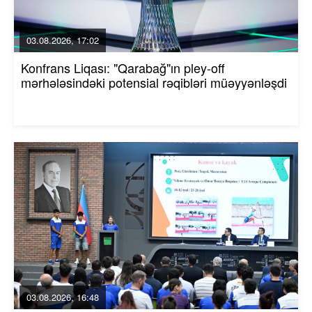
03.08.2026, 17:02
Konfrans Liqası: "Qarabağ"ın pley-off
mərhələsindəki potensial rəqibləri müəyyənləşdi
03.08.2026, 16:48