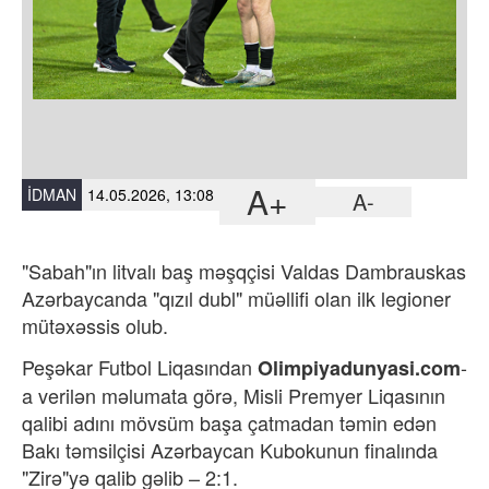
A+
İDMAN
14.05.2026, 13:08
A-
"Sabah"ın litvalı baş məşqçisi Valdas Dambrauskas
Azərbaycanda "qızıl dubl" müəllifi olan ilk legioner
mütəxəssis olub.
Peşəkar Futbol Liqasından
-
Olimpiyadunyasi.com
a verilən məlumata görə,
Misli Premyer Liqasının
qalibi adını mövsüm başa çatmadan təmin edən
Bakı təmsilçisi Azərbaycan Kubokunun finalında
"Zirə"yə qalib gəlib – 2:1.