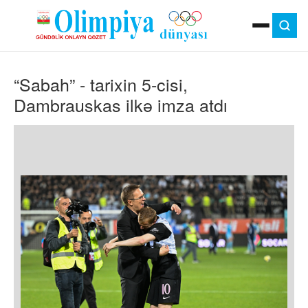
ANA SƏHIFƏ
“Sabah” - tarixin 5-cisi,
MOK
OLIMPIYA OYUNLARI
Dambrauskas ilkə imza atdı
ÇAP VERSIYASI
TV
GÜNDƏM
İDMAN
OLIMPIYA HƏRƏKATI
MƏDƏNIYYƏT
MÜSAHIBƏ
FOTO
VIDEO
DIGƏR