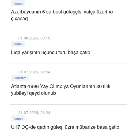
İdman
Azərbaycanın 6 sərbəst güləşçisi xalça üzərinə
çıxacaq
01.08.2026, 00:19
İdman
Liqa yarışının üçüncü turu başa çatıb
31.07.2026, 22:54
Gündəm
Atlanta-1996 Yay Olimpiya Oyunlarının 30 illik
yubileyi qeyd olunub
31.07.2026, 21:24
İdman
U17 DÇ-də qadın güləşi üzrə mübarizə başa çatıb