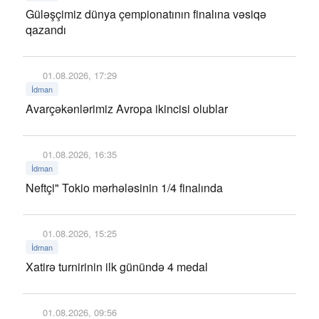
Güləşçimiz dünya çempionatının finalına vəsiqə
qazandı
01.08.2026, 17:29
İdman
Avarçəkənlərimiz Avropa ikincisi olublar
01.08.2026, 16:35
İdman
Neftçi" Tokio mərhələsinin 1/4 finalında
01.08.2026, 15:25
İdman
Xatirə turnirinin ilk günündə 4 medal
01.08.2026, 09:56