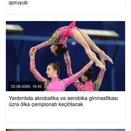
qoruyub
03.08.2026, 18:45
Yardımlıda akrobatika və aerobika gimnastikası
üzrə ölkə çempionatı keçiriləcək