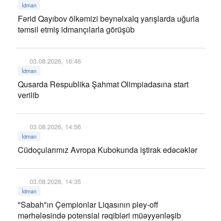
İdman
Fərid Qayıbov ölkəmizi beynəlxalq yarışlarda uğurla
təmsil etmiş idmançılarla görüşüb
03.08.2026, 16:46
İdman
Qusarda Respublika Şahmat Olimpiadasına start
verilib
03.08.2026, 14:56
İdman
Cüdoçularımız Avropa Kubokunda iştirak edəcəklər
03.08.2026, 14:35
İdman
"Sabah"ın Çempionlar Liqasının pley-off
mərhələsində potensial rəqibləri müəyyənləşib