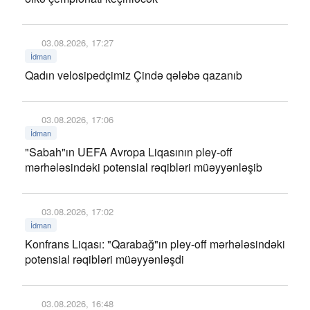
03.08.2026, 17:27
İdman
Qadın velosipedçimiz Çində qələbə qazanıb
03.08.2026, 17:06
İdman
"Sabah"ın UEFA Avropa Liqasının pley-off
mərhələsindəki potensial rəqibləri müəyyənləşib
03.08.2026, 17:02
İdman
Konfrans Liqası: "Qarabağ"ın pley-off mərhələsindəki
potensial rəqibləri müəyyənləşdi
03.08.2026, 16:48