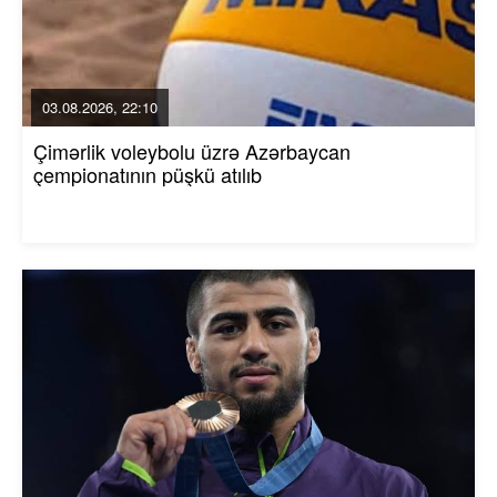
03.08.2026, 22:10
Çimərlik voleybolu üzrə Azərbaycan
çempionatının püşkü atılıb