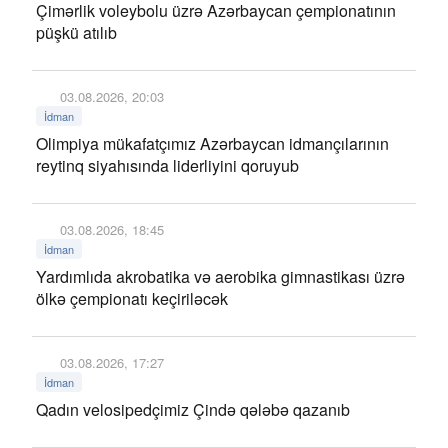
Çimərlik voleybolu üzrə Azərbaycan çempionatının
püşkü atılıb
03.08.2026, 20:03
İdman
Olimpiya mükafatçımız Azərbaycan idmançılarının
reytinq siyahısında liderliyini qoruyub
03.08.2026, 18:45
İdman
Yardımlıda akrobatika və aerobika gimnastikası üzrə
ölkə çempionatı keçiriləcək
03.08.2026, 17:27
İdman
Qadın velosipedçimiz Çində qələbə qazanıb