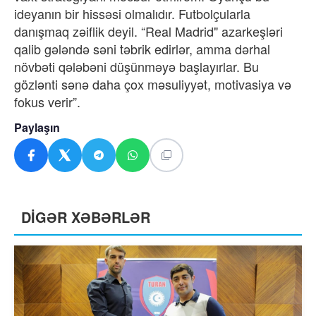
ideyanın bir hissəsi olmalıdır. Futbolçularla
danışmaq zəiflik deyil. “Real Madrid" azarkeşləri
qalib gələndə səni təbrik edirlər, amma dərhal
növbəti qələbəni düşünməyə başlayırlar. Bu
gözlənti sənə daha çox məsuliyyət, motivasiya və
fokus verir”.
Paylaşın
DİGƏR XƏBƏRLƏR