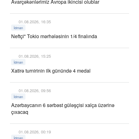
Avarçəkənlərimiz Avropa ikincisi olublar
01.08.2026, 16:35
İdman
Neftçi" Tokio mərhələsinin 1/4 finalında
01.08.2026, 15:25
İdman
Xatirə turnirinin ilk günündə 4 medal
01.08.2026, 09:56
İdman
Azərbaycanın 6 sərbəst güləşçisi xalça üzərinə
çıxacaq
01.08.2026, 00:19
İdman