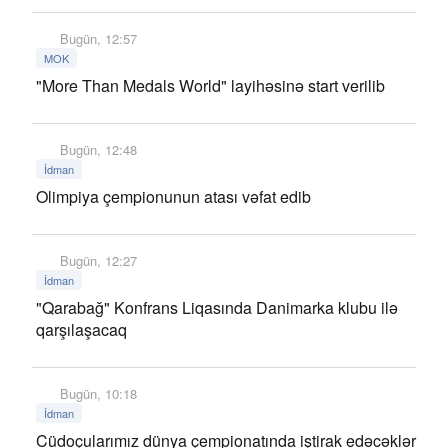
Bugün, 12:57
MOK
"More Than Medals World" layihəsinə start verilib
Bugün, 12:48
İdman
Olimpiya çempionunun atası vəfat edib
Bugün, 12:27
İdman
"Qarabağ" Konfrans Liqasında Danimarka klubu ilə
qarşılaşacaq
Bugün, 10:18
İdman
Cüdoçularımız dünya çempionatında iştirak edəcəklər