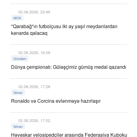
02.08.2026, 23:49
MOK
"Qarabağ"ın futbolçusu iki ay yaşıl meydanlardan
kənarda qalacaq
02.08.2026, 19:09
Gündəm
Dünya çempionatı: Güləşçimiz gümüş medal qazandı
02.08.2026, 17:28
İdman
Ronaldo və Corcina evlənməyə hazırlaşır
02.08.2026, 17:02
İdman
Həvəskar velosipedçilər arasında Federasiya Kuboku