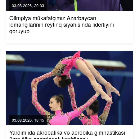
03.08.2026, 20:03
Olimpiya mükafatçımız Azərbaycan
idmançılarının reytinq siyahısında liderliyini
qoruyub
03.08.2026, 18:45
Yardımlıda akrobatika və aerobika gimnastikası
üzrə ölkə çempionatı keçiriləcək