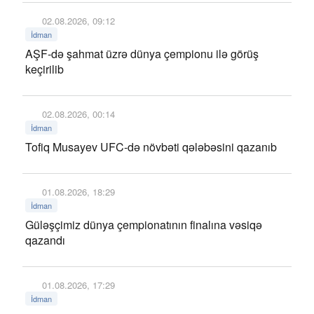
02.08.2026, 09:12
İdman
AŞF-də şahmat üzrə dünya çempionu ilə görüş
keçirilib
02.08.2026, 00:14
İdman
Tofiq Musayev UFC-də növbəti qələbəsini qazanıb
01.08.2026, 18:29
İdman
Güləşçimiz dünya çempionatının finalına vəsiqə
qazandı
01.08.2026, 17:29
İdman