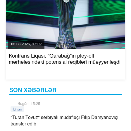
03.08.2026, 17:02
Konfrans Liqası: "Qarabağ"ın pley-off
mərhələsindəki potensial rəqibləri müəyyənləşdi
SON XƏBƏRLƏR
Bugün, 15:25
İdman
"Turan Tovuz" serbiyalı müdafiəçi Filip Damyanoviçi
transfer edib