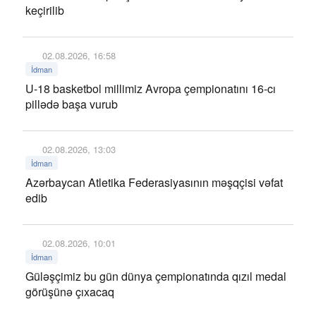
keçirilib
02.08.2026, 16:58
İdman
U-18 basketbol millimiz Avropa çempionatını 16-cı
pillədə başa vurub
02.08.2026, 13:03
İdman
Azərbaycan Atletika Federasiyasının məşqçisi vəfat
edib
02.08.2026, 10:01
İdman
Güləşçimiz bu gün dünya çempionatında qızıl medal
görüşünə çıxacaq