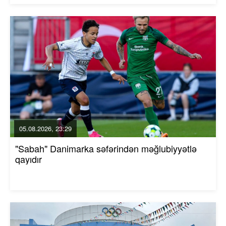
05.08.2026, 23:29
"Sabah" Danimarka səfərindən məğlubiyyətlə
qayıdır