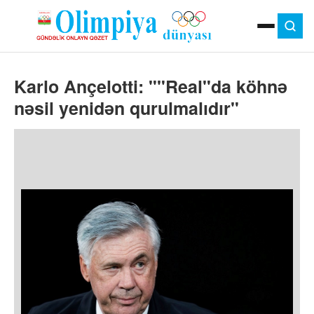
ANA SƏHIFƏ
Karlo Ançelotti: ""Real"da köhnə
MOK
OLIMPIYA OYUNLARI
nəsil yenidən qurulmalıdır"
ÇAP VERSIYASI
TV
GÜNDƏM
İDMAN
OLIMPIYA HƏRƏKATI
MƏDƏNIYYƏT
MÜSAHIBƏ
FOTO
VIDEO
DIGƏR