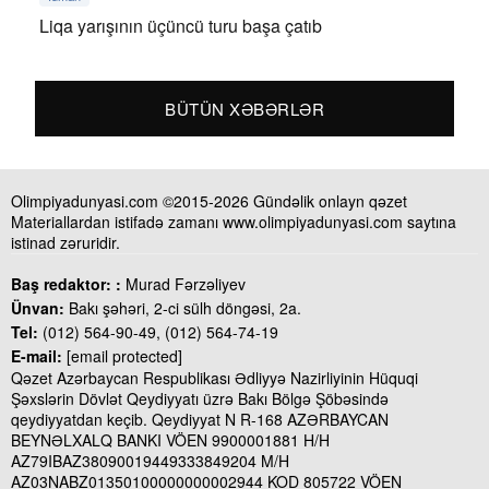
Liqa yarışının üçüncü turu başa çatıb
BÜTÜN XƏBƏRLƏR
Olimpiyadunyasi.com ©2015-2026 Gündəlik onlayn qəzet
Materiallardan istifadə zamanı www.olimpiyadunyasi.com saytına
istinad zəruridir.
Baş redaktor: :
Murad Fərzəliyev
Ünvan:
Bakı şəhəri, 2-ci sülh döngəsi, 2a.
Tel:
(012) 564-90-49, (012) 564-74-19
E-mail:
[email protected]
Qəzet Azərbaycan Respublikası Ədliyyə Nazirliyinin Hüquqi
Şəxslərin Dövlət Qeydiyyatı üzrə Bakı Bölgə Şöbəsində
qeydiyyatdan keçib. Qeydiyyat N R-168 AZƏRBAYCAN
BEYNƏLXALQ BANKI VÖEN 9900001881 H/H
AZ79IBAZ38090019449333849204 M/H
AZ03NABZ01350100000000002944 KOD 805722 VÖEN