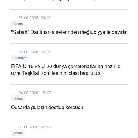
05.08.2026, 23:29
İdman
"Sabah" Danimarka səfərindən məğlubiyyətlə qayıdır
05.08.2026, 22:26
Gündəm
FIFA U-15 və U-20 dünya çempionatlarına hazırlıq
üzrə Təşkilat Komitəsinin iclası baş tutub
04.08.2026, 15:17
İdman
Qusarda güləşin dostluq körpüsü
03.08.2026, 22:10
İdman