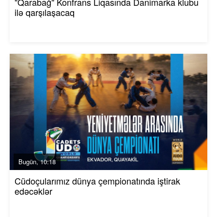
"Qarabağ" Konfrans Liqasında Danimarka klubu
ilə qarşılaşacaq
Bugün, 10:18
Cüdoçularımız dünya çempionatında iştirak
edəcəklər