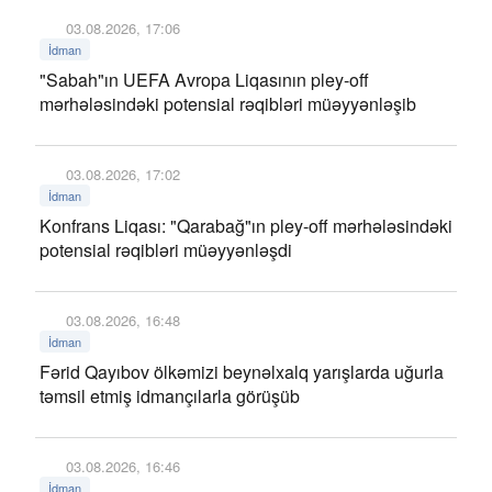
03.08.2026, 17:06
İdman
"Sabah"ın UEFA Avropa Liqasının pley-off
mərhələsindəki potensial rəqibləri müəyyənləşib
03.08.2026, 17:02
İdman
Konfrans Liqası: "Qarabağ"ın pley-off mərhələsindəki
potensial rəqibləri müəyyənləşdi
03.08.2026, 16:48
İdman
Fərid Qayıbov ölkəmizi beynəlxalq yarışlarda uğurla
təmsil etmiş idmançılarla görüşüb
03.08.2026, 16:46
İdman