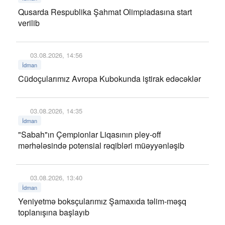
Qusarda Respublika Şahmat Olimpiadasına start
verilib
03.08.2026, 14:56
İdman
Cüdoçularımız Avropa Kubokunda iştirak edəcəklər
03.08.2026, 14:35
İdman
"Sabah"ın Çempionlar Liqasının pley-off
mərhələsində potensial rəqibləri müəyyənləşib
03.08.2026, 13:40
İdman
Yeniyetmə boksçularımız Şamaxıda təlim-məşq
toplanışına başlayıb