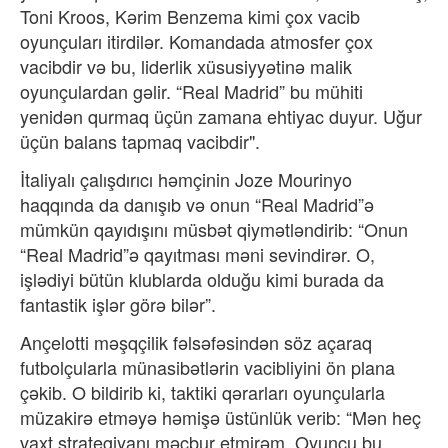
Toni Kroos, Kərim Benzema kimi çox vacib
oyunçuları itirdilər. Komandada atmosfer çox
vacibdir və bu, liderlik xüsusiyyətinə malik
oyunçulardan gəlir. “Real Madrid” bu mühiti
yenidən qurmaq üçün zamana ehtiyac duyur. Uğur
üçün balans tapmaq vacibdir".
İtaliyalı çalışdırıcı həmçinin Joze Mourinyo
haqqında da danışıb və onun “Real Madrid”ə
mümkün qayıdışını müsbət qiymətləndirib: “Onun
“Real Madrid”ə qayıtması məni sevindirər. O,
işlədiyi bütün klublarda olduğu kimi burada da
fantastik işlər görə bilər”.
Ançelotti məşqçilik fəlsəfəsindən söz açaraq
futbolçularla münasibətlərin vacibliyini ön plana
çəkib. O bildirib ki, taktiki qərarları oyunçularla
müzakirə etməyə həmişə üstünlük verib: “Mən heç
vaxt strategiyanı məcbur etmirəm. Oyunçu bu