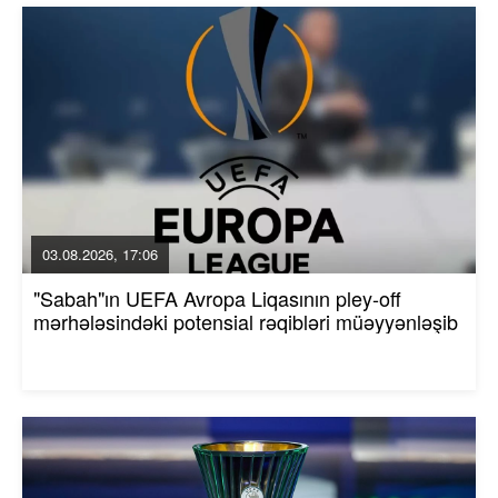
03.08.2026, 17:06
"Sabah"ın UEFA Avropa Liqasının pley-off
mərhələsindəki potensial rəqibləri müəyyənləşib