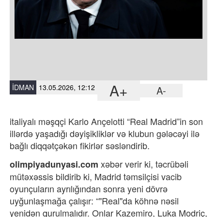
A+
İDMAN
13.05.2026, 12:12
A-
italiyalı məşqçi Karlo Ançelotti “Real Madrid”in son
illərdə yaşadığı dəyişikliklər və klubun gələcəyi ilə
bağlı diqqətçəkən fikirlər səsləndirib.
xəbər verir ki,
təcrübəli
olimpiyadunyasi.com
mütəxəssis bildirib ki, Madrid təmsilçisi vacib
oyunçuların ayrılığından sonra yeni dövrə
uyğunlaşmağa çalışır: “"Real"da köhnə nəsil
yenidən qurulmalıdır. Onlar Kazemiro, Luka Modriç,