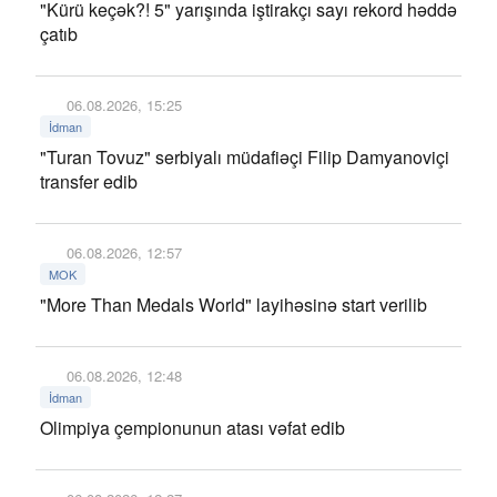
"Kürü keçək?! 5" yarışında iştirakçı sayı rekord həddə
çatıb
06.08.2026, 15:25
İdman
"Turan Tovuz" serbiyalı müdafiəçi Filip Damyanoviçi
transfer edib
06.08.2026, 12:57
MOK
"More Than Medals World" layihəsinə start verilib
06.08.2026, 12:48
İdman
Olimpiya çempionunun atası vəfat edib