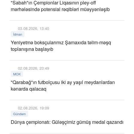
"Sabah"ın Çempionlar Liqasının pley-off
mərhələsində potensial rəqibləri müəyyənləşib
03.08.2026, 13:40
İdman
Yeniyetmə boksçularımız Şamaxıda təlim-məşq
toplanışına başlayıb
02.08.2026, 23:49
MOK
"Qarabağ"ın futbolçusu iki ay yaşıl meydanlardan
kənarda qalacaq
02.08.2026, 19:09
Gündəm
Dünya çempionatı: Güləşçimiz gümüş medal qazandı