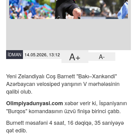
A+
İDMAN
14.05.2026, 13:12
A-
Yeni Zelandiyalı Coş Barnett "Bakı–Xankəndi"
Azərbaycan velosiped yarışının V mərhələsinin
qalibi olub.
xəbər verir ki,
İspaniyanın
Olimpiyadunyasi.com
"Burqos" komandasının üzvü finişə birinci çatıb.
Burnett məsafəni 4 saat, 16 dəqiqə, 35 saniyəyə
qət edib.