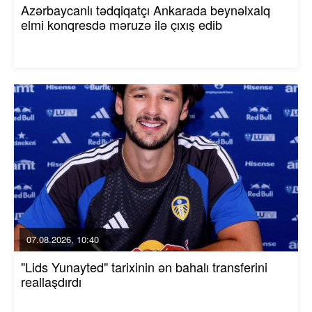
Azərbaycanlı tədqiqatçı Ankarada beynəlxalq
elmi konqresdə məruzə ilə çıxış edib
07.08.2026, 10:40
"Lids Yunayted" tarixinin ən bahalı transferini
reallaşdırdı