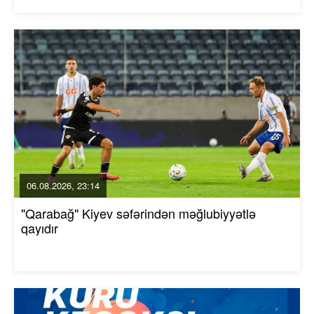
06.08.2026, 23:14
"Qarabağ" Kiyev səfərindən məğlubiyyətlə
qayıdır