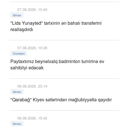
07.08.2026, 10:40
İdman
"Lids Yunayted" tarixinin ən bahalı transferini
reallaşdırdı
07.08.2026, 10:28
Gündəm
Paytaxtımız beynəlxalq badminton turnirinə ev
sahibliyi edəcək
06.08.2026, 23:14
İdman
"Qarabağ" Kiyev səfərindən məğlubiyyətlə qayıdır
06.08.2026, 15:42
İdman