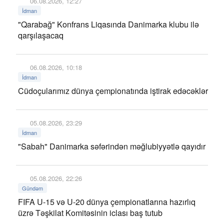
06.08.2026, 12:27
İdman
"Qarabağ" Konfrans Liqasında Danimarka klubu ilə
qarşılaşacaq
06.08.2026, 10:18
İdman
Cüdoçularımız dünya çempionatında iştirak edəcəklər
05.08.2026, 23:29
İdman
"Sabah" Danimarka səfərindən məğlubiyyətlə qayıdır
05.08.2026, 22:26
Gündəm
FIFA U-15 və U-20 dünya çempionatlarına hazırlıq
üzrə Təşkilat Komitəsinin iclası baş tutub