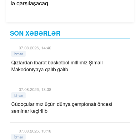
ilə qarşılaşacaq
SON XƏBƏRLƏR
07.08.2026, 14:40
İdman
Qızlardan ibarət basketbol millimiz Şimali
Makedoniyaya qalib gəlib
07.08.2026, 13:38
İdman
Cüdoçularımız üçün dünya çempionatı öncəsi
seminar keçirilib
07.08.2026, 13:18
İdman