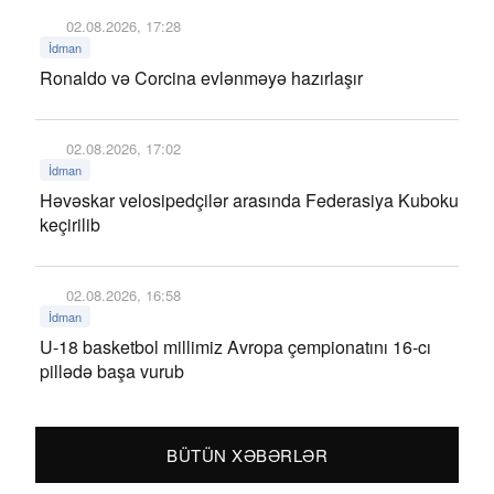
02.08.2026, 17:28
İdman
Ronaldo və Corcina evlənməyə hazırlaşır
02.08.2026, 17:02
İdman
Həvəskar velosipedçilər arasında Federasiya Kuboku
keçirilib
02.08.2026, 16:58
İdman
U-18 basketbol millimiz Avropa çempionatını 16-cı
pillədə başa vurub
BÜTÜN XƏBƏRLƏR