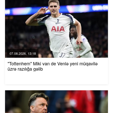
07.08.2026, 13:18
"Tottenhem" Miki van de Venlə yeni müqavilə
üzrə razılığa gəlib