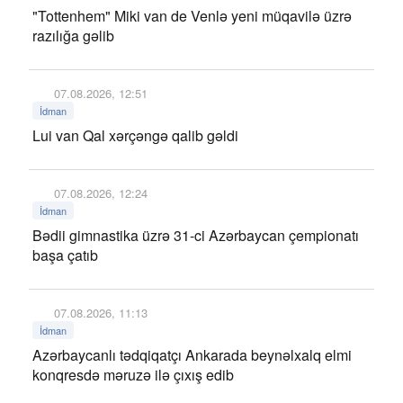
"Tottenhem" Miki van de Venlə yeni müqavilə üzrə
razılığa gəlib
07.08.2026, 12:51
İdman
Lui van Qal xərçəngə qalib gəldi
07.08.2026, 12:24
İdman
Bədii gimnastika üzrə 31-ci Azərbaycan çempionatı
başa çatıb
07.08.2026, 11:13
İdman
Azərbaycanlı tədqiqatçı Ankarada beynəlxalq elmi
konqresdə məruzə ilə çıxış edib