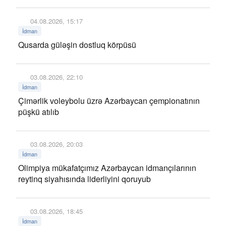
04.08.2026, 15:17
İdman
Qusarda güləşin dostluq körpüsü
03.08.2026, 22:10
İdman
Çimərlik voleybolu üzrə Azərbaycan çempionatının
püşkü atılıb
03.08.2026, 20:03
İdman
Olimpiya mükafatçımız Azərbaycan idmançılarının
reytinq siyahısında liderliyini qoruyub
03.08.2026, 18:45
İdman