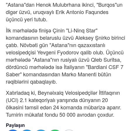
"Astana"dan Henok Mulubrhana ikinci, "Burqos"un
digər üzvü, uruqvaylı Erik Antonio Faqundes
üçüncü yeri tutub.
İlk mərhələdə finişə Çinin "Li-Ninq Star"
komandasının belaruslu üzvü Aleksey Şnirko birinci
çatıb. Növbəti gün "Astana"nın qazaxıstanlı
velosipedçisi Yevgeni Fyodorov qalib olub. Üçüncü
mərhələdə "Astana"nın rusiyalı üzvü Qleb Suritsa,
dördüncü mərhələdə isə İtaliyanın "Bardiani CSF 7
Saber" komandasından Marko Manenti bütün
rəqiblərini qabaqlayıb.
Xatırladaq ki, Beynəlxalq Velosipedçilər İttifaqının
(UCI) 2.1 kateqoriyalı yarışında dünyanın 20
ölkəsini təmsil edən 24 komanda mübarizə aparır.
Turnirin mükafat fondu 50 000 avrodan çoxdur.
Paylaşın