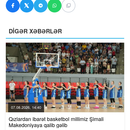
DİGƏR XƏBƏRLƏR
07.08.2026, 14:40
Qızlardan ibarət basketbol millimiz Şimali
Makedoniyaya qalib gəlib