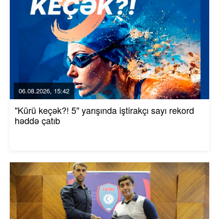
06.08.2026, 15:42
"Kürü keçək?! 5" yarışında iştirakçı sayı rekord
həddə çatıb