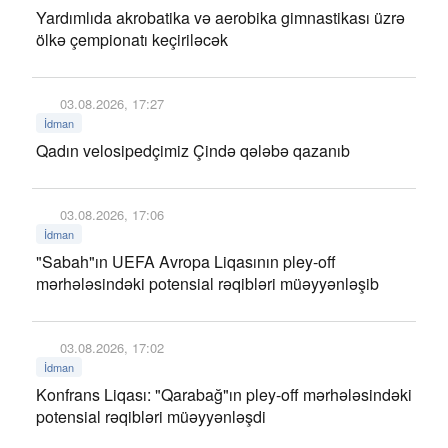
Yardımlıda akrobatika və aerobika gimnastikası üzrə
ölkə çempionatı keçiriləcək
03.08.2026, 17:27
İdman
Qadın velosipedçimiz Çində qələbə qazanıb
03.08.2026, 17:06
İdman
"Sabah"ın UEFA Avropa Liqasının pley-off
mərhələsindəki potensial rəqibləri müəyyənləşib
03.08.2026, 17:02
İdman
Konfrans Liqası: "Qarabağ"ın pley-off mərhələsindəki
potensial rəqibləri müəyyənləşdi