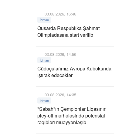
03.08.2026, 16:46
İdman
Qusarda Respublika Şahmat
Olimpiadasına start verilib
03.08.2026, 14:56
İdman
Cüdoçularımız Avropa Kubokunda
iştirak edəcəklər
03.08.2026, 14:35
İdman
"Sabah"ın Çempionlar Liqasının
pley-off mərhələsində potensial
rəqibləri müəyyənləşib