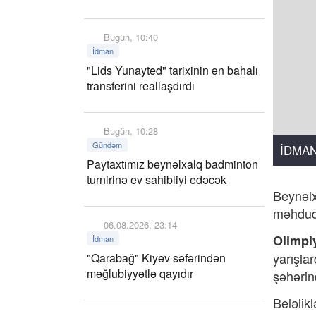
Bugün, 10:40
İdman
"Lids Yunayted" tarixinin ən bahalı
transferini reallaşdırdı
Bugün, 10:28
Gündəm
İDMA
Paytaxtımız beynəlxalq badminton
turnirinə ev sahibliyi edəcək
Beynəlx
məhdudi
06.08.2026, 23:14
Olimpi
İdman
yarışla
"Qarabağ" Kiyev səfərindən
məğlubiyyətlə qayıdır
şəhərin
Beləlik