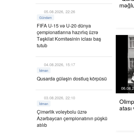
məğlu
05.08.2026, 22:26
Gündəm
FIFA U-15 və U-20 dünya
çempionatlarına hazırlıq üzrə
Təşkilat Komitəsinin iclası baş
tutub
04.08.2026, 15:17
İdman
Qusarda güləşin dostluq körpüsü
06.08.2
03.08.2026, 22:10
Olim
İdman
atası 
Çimərlik voleybolu üzrə
Azərbaycan çempionatının püşkü
atılıb