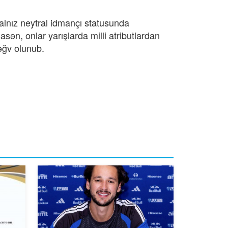
yalnız neytral idmançı statusunda
sən, onlar yarışlarda milli atributlardan
ləğv olunub.