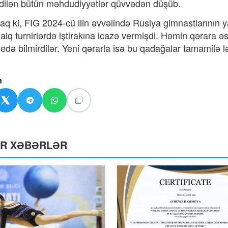
edilən bütün məhdudiyyətlər qüvvədən düşüb.
daq ki, FIG 2024-cü ilin əvvəlində Rusiya gimnastlarının 
alq turnirlərdə iştirakına icazə vermişdi. Həmin qərara əsa
ə edə bilmirdilər. Yeni qərarla isə bu qadağalar tamamilə 
n
ƏR XƏBƏRLƏR