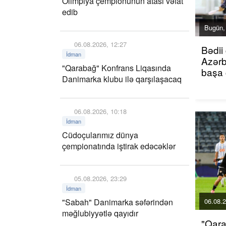
Olimpiya çempionunun atası vəfat
edib
Bugün,
06.08.2026, 12:27
Bədii
İdman
Azərb
"Qarabağ" Konfrans Liqasında
başa 
Danimarka klubu ilə qarşılaşacaq
06.08.2026, 10:18
İdman
Cüdoçularımız dünya
çempionatında iştirak edəcəklər
05.08.2026, 23:29
İdman
"Sabah" Danimarka səfərindən
06.08.2
məğlubiyyətlə qayıdır
"Qara