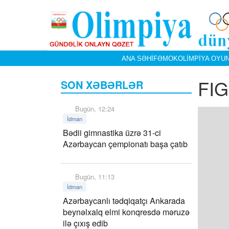
ANA SƏHIFƏ
MOK
OLIMPIYA OYUN
FIG
SON XƏBƏRLƏR
Bugün, 12:24
İdman
Bədii gimnastika üzrə 31-ci
Azərbaycan çempionatı başa çatıb
Bugün, 11:13
İdman
Azərbaycanlı tədqiqatçı Ankarada
beynəlxalq elmi konqresdə məruzə
ilə çıxış edib