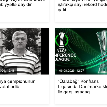
biyyətlə qayıdır
iştirakçı sayı rekord hə
çatıb
026, 12:48
06.08.2026, 12:27
piya çempionunun
"Qarabağ" Konfrans
vəfat edib
Liqasında Danimarka k
ilə qarşılaşacaq