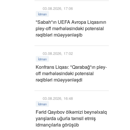
03.08.2026, 17:06
İdman
"Sabah"ın UEFA Avropa Liqasının
pley-off mərhələsindəki potensial
rəqibləri müəyyənləşib
03.08.2026, 17:02
İdman
Konfrans Liqası: "Qarabağ"ın pley-
off mərhələsindəki potensial
rəqibləri müəyyənləşdi
03.08.2026, 16:48
İdman
Fərid Qayıbov ölkəmizi beynəlxalq
yarışlarda uğurla təmsil etmiş
idmançılarla görüşüb