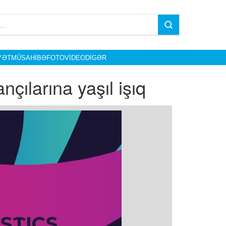
YƏT
MÜSAHIBƏ
FOTO
VIDEO
DIGƏR
çılarına yaşıl işıq