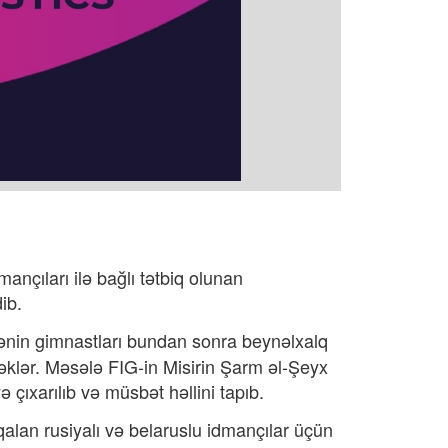
nçıları ilə bağlı tətbiq olunan
ib.
kənin gimnastları bundan sonra beynəlxalq
əcəklər. Məsələ FIG-in Misirin Şarm əl-Şeyx
 çıxarılıb və müsbət həllini tapıb.
qalan rusiyalı və belaruslu idmançılar üçün