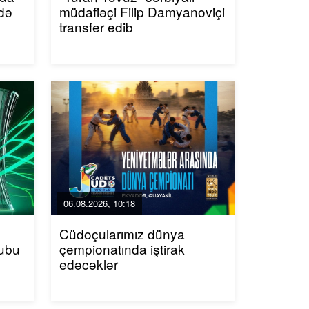
ddə
müdafiəçi Filip Damyanoviçi
transfer edib
06.08.2026, 10:18
Cüdoçularımız dünya
lubu
çempionatında iştirak
edəcəklər