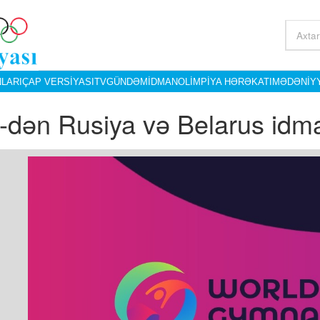
LARI
ÇAP VERSIYASI
TV
GÜNDƏM
İDMAN
OLIMPIYA HƏRƏKATI
MƏDƏNIY
-dən Rusiya və Belarus idman