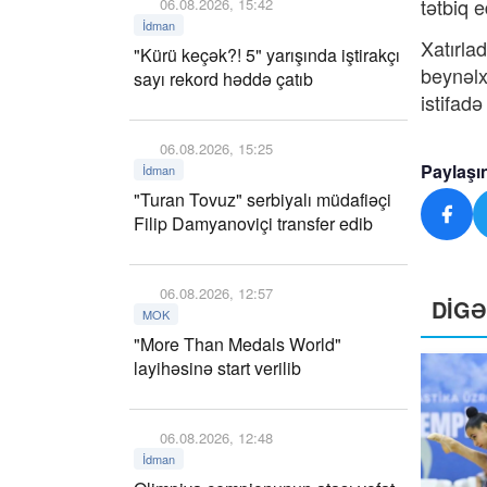
tətbiq 
06.08.2026, 15:42
İdman
Xatırla
"Kürü keçək?! 5" yarışında iştirakçı
beynəlx
sayı rekord həddə çatıb
istifad
06.08.2026, 15:25
Paylaşı
İdman
"Turan Tovuz" serbiyalı müdafiəçi
Filip Damyanoviçi transfer edib
06.08.2026, 12:57
DİG
MOK
"More Than Medals World"
layihəsinə start verilib
06.08.2026, 12:48
İdman