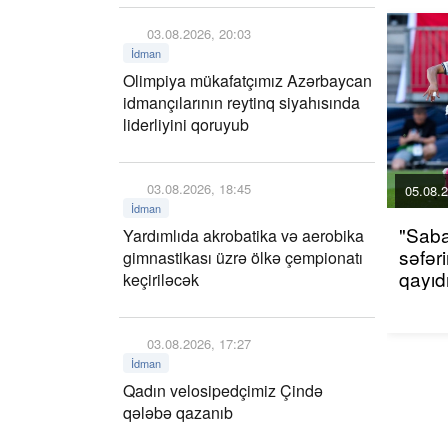
03.08.2026, 20:03
İdman
Olimpiya mükafatçımız Azərbaycan
idmançılarının reytinq siyahısında
liderliyini qoruyub
03.08.2026, 18:45
05.08.2
İdman
"Sab
Yardımlıda akrobatika və aerobika
səfər
gimnastikası üzrə ölkə çempionatı
qayıdı
keçiriləcək
03.08.2026, 17:27
İdman
Qadın velosipedçimiz Çində
qələbə qazanıb