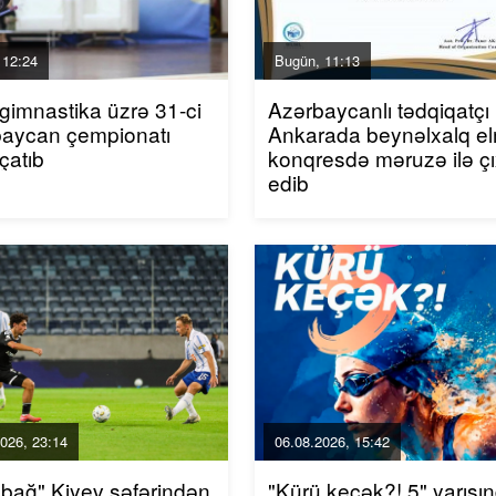
 12:24
Bugün, 11:13
 gimnastika üzrə 31-ci
Azərbaycanlı tədqiqatçı
aycan çempionatı
Ankarada beynəlxalq el
çatıb
konqresdə məruzə ilə çı
edib
026, 23:14
06.08.2026, 15:42
bağ" Kiyev səfərindən
"Kürü keçək?! 5" yarışı