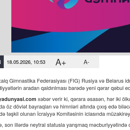
A+
A-
N
18.05.2026, 10:53
alq Gimnastika Federasiyası (FIG) Rusiya və Belarus idma
yyətlərin aradan qaldırılması barədə yeni qərar qəbul ed
xəbər verir ki,
qərara əsasən, hər iki öl
yadunyasi.com
rda öz dövlət bayraqları və himnləri altında çıxış edə bil
də təşkil olunan İcraiyyə Komitəsinin iclasında müzakirəyə
lə, son illərdə neytral statusla yarışmaq məcburiyyətində 