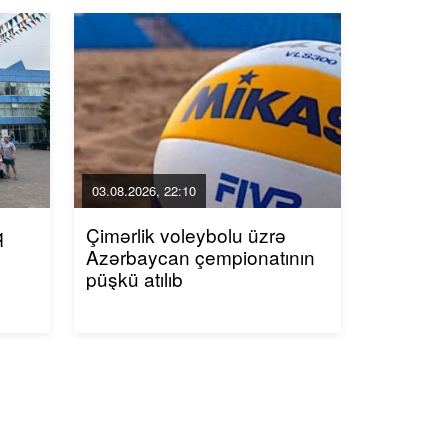
03.08.2026, 22:10
q
Çimərlik voleybolu üzrə
Azərbaycan çempionatının
püşkü atılıb