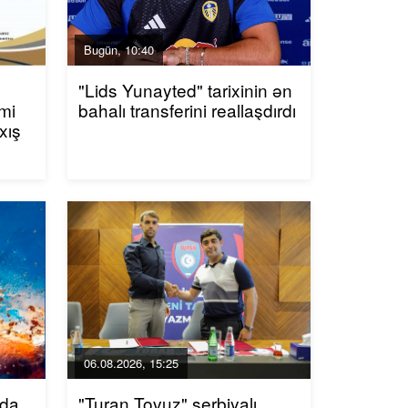
Bugün, 10:40
"Lids Yunayted" tarixinin ən
mi
bahalı transferini reallaşdırdı
xış
06.08.2026, 15:25
nda
"Turan Tovuz" serbiyalı