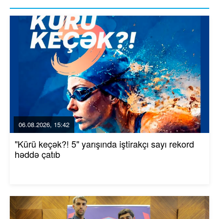
06.08.2026, 15:42
"Kürü keçək?! 5" yarışında iştirakçı sayı rekord
həddə çatıb