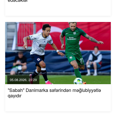
05.08.2026, 23:29
"Sabah" Danimarka səfərindən məğlubiyyətlə
qayıdır