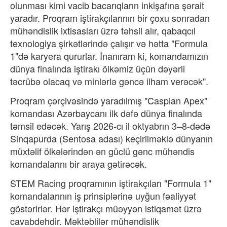
olunması kimi vacib bacarıqların inkişafına şərait
yaradır. Proqram iştirakçılarının bir çoxu sonradan
mühəndislik ixtisasları üzrə təhsil alır, qabaqcıl
texnologiya şirkətlərində çalışır və hətta "Formula
1"də karyera qururlar. İnanıram ki, komandamızın
dünya finalında iştirakı ölkəmiz üçün dəyərli
təcrübə olacaq və minlərlə gəncə ilham verəcək".
Proqram çərçivəsində yaradılmış "Caspian Apex"
komandası Azərbaycanı ilk dəfə dünya finalında
təmsil edəcək. Yarış 2026-cı il oktyabrın 3–8-dədə
Sinqapurda (Sentosa adası) keçirilməklə dünyanın
müxtəlif ölkələrindən ən güclü gənc mühəndis
komandalarını bir araya gətirəcək.
STEM Racing proqramının iştirakçıları "Formula 1"
komandalarının iş prinsiplərinə uyğun fəaliyyət
göstərirlər. Hər iştirakçı müəyyən istiqamət üzrə
cavabdehdir. Məktəblilər mühəndislik