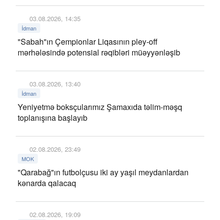
03.08.2026, 14:35
İdman
"Sabah"ın Çempionlar Liqasının pley-off
mərhələsində potensial rəqibləri müəyyənləşib
03.08.2026, 13:40
İdman
Yeniyetmə boksçularımız Şamaxıda təlim-məşq
toplanışına başlayıb
02.08.2026, 23:49
MOK
"Qarabağ"ın futbolçusu iki ay yaşıl meydanlardan
kənarda qalacaq
02.08.2026, 19:09