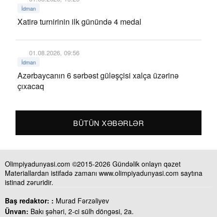
İdman
Xatirə turnirinin ilk günündə 4 medal
01.08.2026, 09:56
İdman
Azərbaycanın 6 sərbəst güləşçisi xalça üzərinə
çıxacaq
BÜTÜN XƏBƏRLƏR
Olimpiyadunyasi.com ©2015-2026 Gündəlik onlayn qəzet
Materiallardan istifadə zamanı www.olimpiyadunyasi.com saytına
istinad zəruridir.
Baş redaktor: :
Murad Fərzəliyev
Ünvan:
Bakı şəhəri, 2-ci sülh döngəsi, 2a.