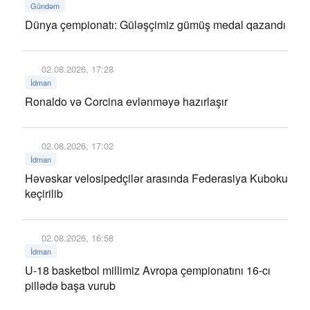
Gündəm
Dünya çempionatı: Güləşçimiz gümüş medal qazandı
02.08.2026, 17:28
İdman
Ronaldo və Corcina evlənməyə hazırlaşır
02.08.2026, 17:02
İdman
Həvəskar velosipedçilər arasında Federasiya Kuboku
keçirilib
02.08.2026, 16:58
İdman
U-18 basketbol millimiz Avropa çempionatını 16-cı
pillədə başa vurub