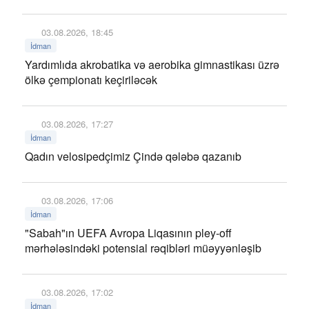
03.08.2026, 18:45
İdman
Yardımlıda akrobatika və aerobika gimnastikası üzrə
ölkə çempionatı keçiriləcək
03.08.2026, 17:27
İdman
Qadın velosipedçimiz Çində qələbə qazanıb
03.08.2026, 17:06
İdman
"Sabah"ın UEFA Avropa Liqasının pley-off
mərhələsindəki potensial rəqibləri müəyyənləşib
03.08.2026, 17:02
İdman