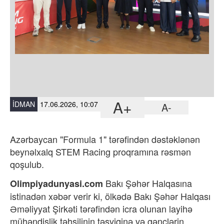
A+
İDMAN
17.06.2026, 10:07
A-
Azərbaycan "Formula 1" tərəfindən dəstəklənən
beynəlxalq STEM Racing proqramına rəsmən
qoşulub.
Bakı Şəhər Halqasına
Olimpiyadunyasi.com
istinadən xəbər verir ki, ölkədə Bakı Şəhər Halqası
Əməliyyat Şirkəti tərəfindən icra olunan layihə
mühəndislik təhsilinin təşviqinə və gənclərin