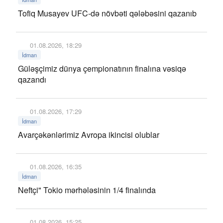
Tofiq Musayev UFC-də növbəti qələbəsini qazanıb
01.08.2026, 18:29
İdman
Güləşçimiz dünya çempionatının finalına vəsiqə
qazandı
01.08.2026, 17:29
İdman
Avarçəkənlərimiz Avropa ikincisi olublar
01.08.2026, 16:35
İdman
Neftçi" Tokio mərhələsinin 1/4 finalında
01.08.2026, 15:25