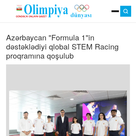
ANA SƏHIFƏ
Azərbaycan "Formula 1"in
MOK
OLIMPIYA OYUNLARI
dəstəklədiyi qlobal STEM Racing
ÇAP VERSIYASI
proqramına qoşulub
TV
GÜNDƏM
İDMAN
OLIMPIYA HƏRƏKATI
MƏDƏNIYYƏT
MÜSAHIBƏ
FOTO
VIDEO
DIGƏR