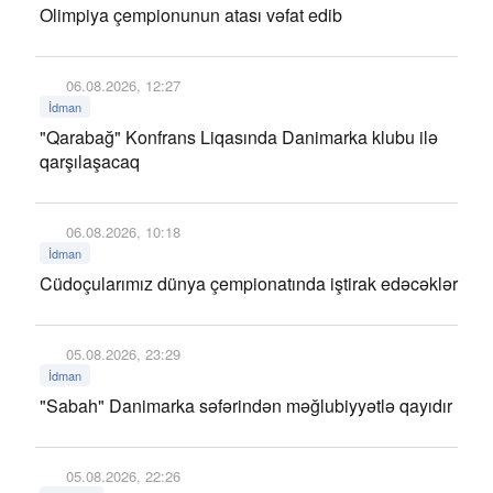
Olimpiya çempionunun atası vəfat edib
06.08.2026, 12:27
İdman
"Qarabağ" Konfrans Liqasında Danimarka klubu ilə
qarşılaşacaq
06.08.2026, 10:18
İdman
Cüdoçularımız dünya çempionatında iştirak edəcəklər
05.08.2026, 23:29
İdman
"Sabah" Danimarka səfərindən məğlubiyyətlə qayıdır
05.08.2026, 22:26