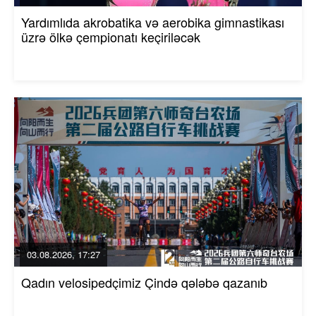
Yardımlıda akrobatika və aerobika gimnastikası
üzrə ölkə çempionatı keçiriləcək
03.08.2026, 17:27
Qadın velosipedçimiz Çində qələbə qazanıb