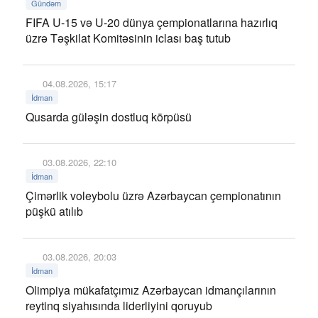
Gündəm
FIFA U-15 və U-20 dünya çempionatlarına hazırlıq
üzrə Təşkilat Komitəsinin iclası baş tutub
04.08.2026, 15:17
İdman
Qusarda güləşin dostluq körpüsü
03.08.2026, 22:10
İdman
Çimərlik voleybolu üzrə Azərbaycan çempionatının
püşkü atılıb
03.08.2026, 20:03
İdman
Olimpiya mükafatçımız Azərbaycan idmançılarının
reytinq siyahısında liderliyini qoruyub