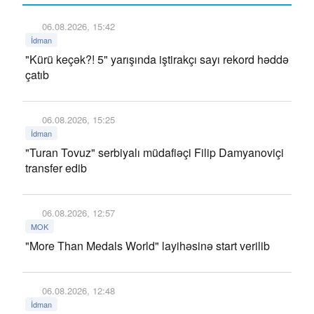
06.08.2026, 15:42
İdman
"Kürü keçək?! 5" yarışında iştirakçı sayı rekord həddə
çatıb
06.08.2026, 15:25
İdman
"Turan Tovuz" serbiyalı müdafiəçi Filip Damyanoviçi
transfer edib
06.08.2026, 12:57
MOK
"More Than Medals World" layihəsinə start verilib
06.08.2026, 12:48
İdman