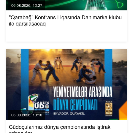
06.08.2026, 12:27
"Qarabağ" Konfrans Liqasında Danimarka klubu
ilə qarşılaşacaq
06.08.2026, 10:18
Cüdoçularımız dünya çempionatında iştirak
edəcəklər