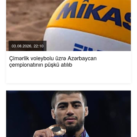
03.08.2026, 22:10
Çimərlik voleybolu üzrə Azərbaycan
çempionatının püşkü atılıb