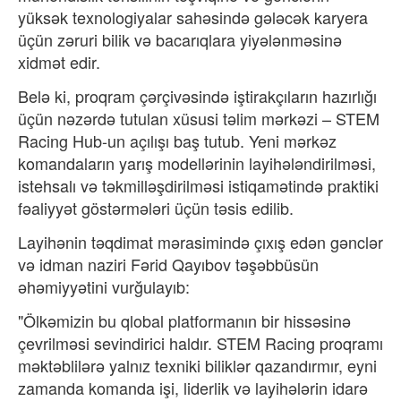
yüksək texnologiyalar sahəsində gələcək karyera
üçün zəruri bilik və bacarıqlara yiyələnməsinə
xidmət edir.
Belə ki, proqram çərçivəsində iştirakçıların hazırlığı
üçün nəzərdə tutulan xüsusi təlim mərkəzi – STEM
Racing Hub-un açılışı baş tutub. Yeni mərkəz
komandaların yarış modellərinin layihələndirilməsi,
istehsalı və təkmilləşdirilməsi istiqamətində praktiki
fəaliyyət göstərmələri üçün təsis edilib.
Layihənin təqdimat mərasimində çıxış edən gənclər
və idman naziri Fərid Qayıbov təşəbbüsün
əhəmiyyətini vurğulayıb:
"Ölkəmizin bu qlobal platformanın bir hissəsinə
çevrilməsi sevindirici haldır. STEM Racing proqramı
məktəblilərə yalnız texniki biliklər qazandırmır, eyni
zamanda komanda işi, liderlik və layihələrin idarə