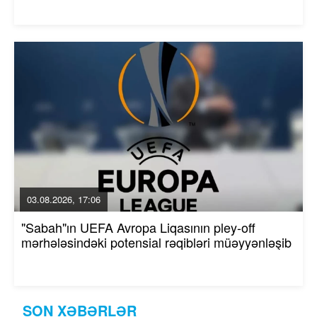
03.08.2026, 17:06
"Sabah"ın UEFA Avropa Liqasının pley-off
mərhələsindəki potensial rəqibləri müəyyənləşib
SON XƏBƏRLƏR