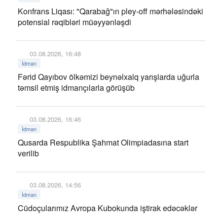
Konfrans Liqası: "Qarabağ"ın pley-off mərhələsindəki
potensial rəqibləri müəyyənləşdi
03.08.2026, 16:48
İdman
Fərid Qayıbov ölkəmizi beynəlxalq yarışlarda uğurla
təmsil etmiş idmançılarla görüşüb
03.08.2026, 16:46
İdman
Qusarda Respublika Şahmat Olimpiadasına start
verilib
03.08.2026, 14:56
İdman
Cüdoçularımız Avropa Kubokunda iştirak edəcəklər