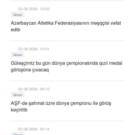
02.08.2026, 13:03
İdman
Azərbaycan Atletika Federasiyasının məşqçisi vəfat
edib
02.08.2026, 10:01
İdman
Güləşçimiz bu gün dünya çempionatında qızıl medal
görüşünə çıxacaq
02.08.2026, 09:12
İdman
AŞF-də şahmat üzrə dünya çempionu ilə görüş
keçirilib
02.08.2026, 00:14
İdman