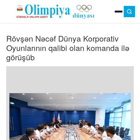
ANA SƏHIFƏ
Rövşən Nəcəf Dünya Korporativ
MOK
OLIMPIYA OYUNLARI
Oyunlarının qalibi olan komanda ilə
ÇAP VERSIYASI
görüşüb
TV
GÜNDƏM
İDMAN
OLIMPIYA HƏRƏKATI
MƏDƏNIYYƏT
MÜSAHIBƏ
FOTO
VIDEO
DIGƏR