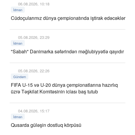
06.08.2026, 10:18
İdman
Cüdoçularımız dünya çempionatında iştirak edəcəklər
05.08.2026, 23:29
İdman
"Sabah" Danimarka səfərindən məğlubiyyətlə qayıdır
05.08.2026, 22:26
Gündəm
FIFA U-15 və U-20 dünya çempionatlarına hazırlıq
üzrə Təşkilat Komitəsinin iclası baş tutub
04.08.2026, 15:17
İdman
Qusarda güləşin dostluq körpüsü