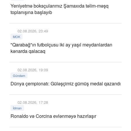
Yeniyetmə boksçularımız Şamaxıda təlim-məşq
toplanışına başlayıb
02.08.2026, 23:49
MOK
"Qarabağ"ın futbolçusu iki ay yaşıl meydanlardan
kənarda qalacaq
02.08.2026, 19:09
Gündəm
Dünya çempionatı: Güləşçimiz gümüş medal qazandı
02.08.2026, 17:28
İdman
Ronaldo və Corcina evlənməyə hazırlaşır