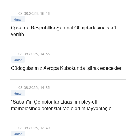
03.08.2026, 16:46
İdman
Qusarda Respublika Şahmat Olimpiadasına start
verilib
03.08.2026, 14:56
İdman
Cüdoçularımız Avropa Kubokunda iştirak edəcəklər
03.08.2026, 14:35
İdman
"Sabah"ın Çempionlar Liqasının pley-off
mərhələsində potensial rəqibləri müəyyənləşib
03.08.2026, 13:40
İdman