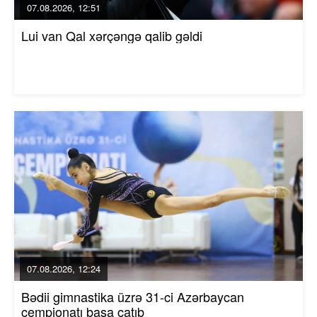
07.08.2026, 12:51
Lui van Qal xərçəngə qalib gəldi
07.08.2026, 12:24
Bədii gimnastika üzrə 31-ci Azərbaycan
çempionatı başa çatıb