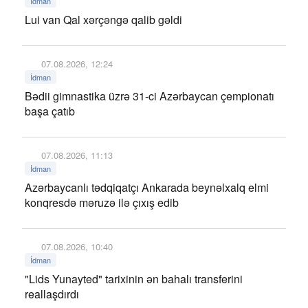
İdman
Lui van Qal xərçəngə qalib gəldi
07.08.2026, 12:24
İdman
Bədii gimnastika üzrə 31-ci Azərbaycan çempionatı
başa çatıb
07.08.2026, 11:13
İdman
Azərbaycanlı tədqiqatçı Ankarada beynəlxalq elmi
konqresdə məruzə ilə çıxış edib
07.08.2026, 10:40
İdman
"Lids Yunayted" tarixinin ən bahalı transferini
reallaşdırdı