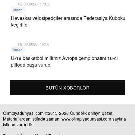
02.08.2026, 17:02
İdman
Həvəskar velosipedçilər arasında Federasiya Kuboku
keçirilib
02.08.2026, 16:58
İdman
U-18 basketbol millimiz Avropa çempionatını 16-cı
pillədə başa vurub
BÜTÜN XƏBƏRLƏR
Olimpiyadunyasi.com ©2015-2026 Gündəlik onlayn qəzet
Materiallardan istifadə zamanı www.olimpiyadunyasi.com saytına
istinad zəruridir.