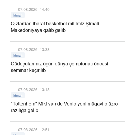
07.08.2026, 14:40
İdman
Qızlardan ibarət basketbol millimiz Şimali
Makedoniyaya qalib gəlib
07.08.2026, 13:38
İdman
Cüdoçularımız üçün dünya çempionatı öncəsi
seminar keçirilib
07.08.2026, 13:18
İdman
"Tottenhem" Miki van de Venlə yeni müqavilə üzrə
razılığa gəlib
07.08.2026, 12:51