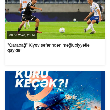
06.08.2026, 23:14
"Qarabağ" Kiyev səfərindən məğlubiyyətlə
qayıdır