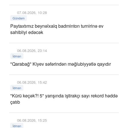
07.08.2026, 10:28
Gündəm
Paytaxtımız beynəlxalq badminton turnirinə ev
sahibliyi edəcək
06.08.2026, 23:14
İdman
"Qarabağ" Kiyev səfərindən məğlubiyyətlə qayıdır
06.08.2026, 15:42
İdman
"Kürü keçək?! 5" yarışında iştirakçı sayı rekord həddə
çatıb
06.08.2026, 15:25
İdman