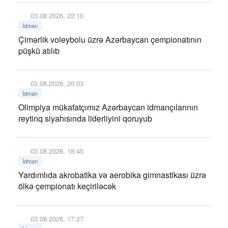
03.08.2026, 22:10
İdman
Çimərlik voleybolu üzrə Azərbaycan çempionatının
püşkü atılıb
03.08.2026, 20:03
İdman
Olimpiya mükafatçımız Azərbaycan idmançılarının
reytinq siyahısında liderliyini qoruyub
03.08.2026, 18:45
İdman
Yardımlıda akrobatika və aerobika gimnastikası üzrə
ölkə çempionatı keçiriləcək
03.08.2026, 17:27