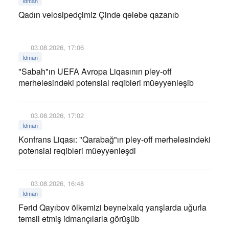
İdman
Qadın velosipedçimiz Çində qələbə qazanıb
03.08.2026, 17:06
İdman
"Sabah"ın UEFA Avropa Liqasının pley-off
mərhələsindəki potensial rəqibləri müəyyənləşib
03.08.2026, 17:02
İdman
Konfrans Liqası: "Qarabağ"ın pley-off mərhələsindəki
potensial rəqibləri müəyyənləşdi
03.08.2026, 16:48
İdman
Fərid Qayıbov ölkəmizi beynəlxalq yarışlarda uğurla
təmsil etmiş idmançılarla görüşüb