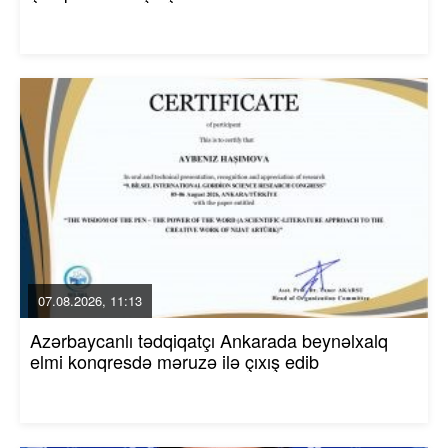
07.08.2026, 11:13
Azərbaycanlı tədqiqatçı Ankarada beynəlxalq
elmi konqresdə məruzə ilə çıxış edib