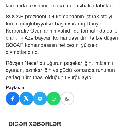
komanda üzvlərini qələbə münasibətilə təbrik edib.
SOCAR prezidenti 54 komandanın iştirak etdiyi
turniri məğlubiyyətsiz başa vuraraq Dünya
Korporativ Oyunlarının vahid liqa formatında qalibi
olan, ilk Azərbaycan komandası kimi tarixə düşən
SOCAR komandasının nəticəsini yüksək
qiymətləndirib.
Rövşən Nəcəf bu uğurun peşəkarlığın, intizamlı
oyunun, əzmkarlığın və güclü komanda ruhunun
parlaq nümunəsi olduğunu vurğulayıb.
Paylaşın
DİGƏR XƏBƏRLƏR