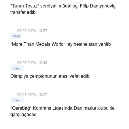
"Turan Tovuz" serbiyalı müdafiəçi Filip Damyanoviçi
transfer edib
06.08.2026, 12:57
MOK
"More Than Medals World" layihəsinə start verilib
06.08.2026, 12:48
İdman
Olimpiya çempionunun atası vəfat edib
06.08.2026, 12:27
İdman
"Qarabağ" Konfrans Liqasında Danimarka klubu ilə
qarşılaşacaq