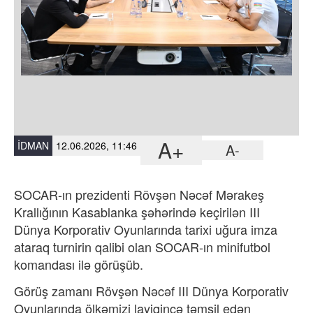
A+
İDMAN
12.06.2026, 11:46
A-
SOCAR-ın prezidenti Rövşən Nəcəf Mərakeş
Krallığının Kasablanka şəhərində keçirilən III
Dünya Korporativ Oyunlarında tarixi uğura imza
ataraq turnirin qalibi olan SOCAR-ın minifutbol
komandası ilə görüşüb.
Görüş zamanı Rövşən Nəcəf III Dünya Korporativ
Oyunlarında ölkəmizi layiqincə təmsil edən