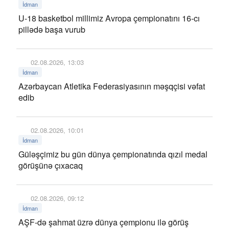
İdman
U-18 basketbol millimiz Avropa çempionatını 16-cı
pillədə başa vurub
02.08.2026, 13:03
İdman
Azərbaycan Atletika Federasiyasının məşqçisi vəfat
edib
02.08.2026, 10:01
İdman
Güləşçimiz bu gün dünya çempionatında qızıl medal
görüşünə çıxacaq
02.08.2026, 09:12
İdman
AŞF-də şahmat üzrə dünya çempionu ilə görüş