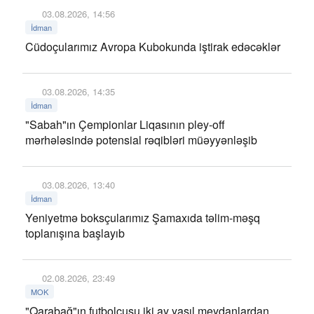
03.08.2026, 14:56
İdman
Cüdoçularımız Avropa Kubokunda iştirak edəcəklər
03.08.2026, 14:35
İdman
"Sabah"ın Çempionlar Liqasının pley-off
mərhələsində potensial rəqibləri müəyyənləşib
03.08.2026, 13:40
İdman
Yeniyetmə boksçularımız Şamaxıda təlim-məşq
toplanışına başlayıb
02.08.2026, 23:49
MOK
"Qarabağ"ın futbolçusu iki ay yaşıl meydanlardan