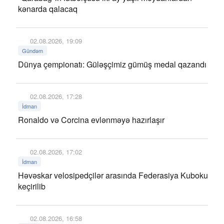
kənarda qalacaq
02.08.2026, 19:09
Gündəm
Dünya çempionatı: Güləşçimiz gümüş medal qazandı
02.08.2026, 17:28
İdman
Ronaldo və Corcina evlənməyə hazırlaşır
02.08.2026, 17:02
İdman
Həvəskar velosipedçilər arasında Federasiya Kuboku
keçirilib
02.08.2026, 16:58