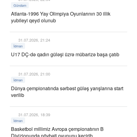
Gündəm
Atlanta-1996 Yay Olimpiya Oyunlarının 30 illik
yubileyi qeyd olunub
31.07.2026, 21:24
İdman
U17 DÇ-də qadın güləşi üzrə mübarizə başa çatıb
31.07.2026, 21:00
İdman
Dünya çempionatında sərbəst güləş yarışlarına start
verilib
31.07.2026, 18:39
İdman
Basketbol millimiz Avropa çempionatının B
Divizionunda növbəti oyununu keçirib