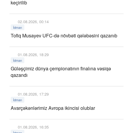
keçirilib
02.08.2026, 00:14
İdman
Tofiq Musayev UFC-də növbəti qələbəsini qazanıb
01.08.2026, 18:29
İdman
Güləşçimiz dünya çempionatının finalına vəsiqə
qazandı
01.08.2026, 17:29
İdman
Avarçəkənlərimiz Avropa ikincisi olublar
01.08.2026, 16:35
İdman