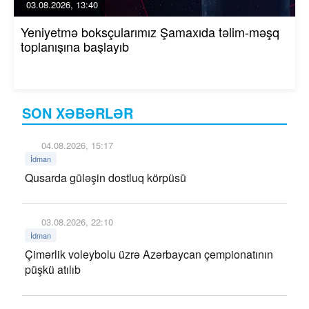
03.08.2026, 13:40
Yeniyetmə boksçularımız Şamaxıda təlim-məşq
toplanışına başlayıb
SON XƏBƏRLƏR
04.08.2026, 15:17
İdman
Qusarda güləşin dostluq körpüsü
03.08.2026, 22:10
İdman
Çimərlik voleybolu üzrə Azərbaycan çempionatının
püşkü atılıb