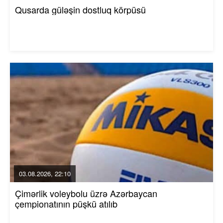
Qusarda güləşin dostluq körpüsü
03.08.2026, 22:10
Çimərlik voleybolu üzrə Azərbaycan
çempionatının püşkü atılıb