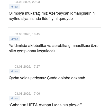
03.08.2026, 20:03
İdman
Olimpiya mükafatçımız Azərbaycan idmançılarının
reytinq siyahısında liderliyini qoruyub
03.08.2026, 18:45
İdman
Yardımlıda akrobatika və aerobika gimnastikası üzrə
ölkə çempionatı keçiriləcək
03.08.2026, 17:27
İdman
Qadın velosipedçimiz Çində qələbə qazanıb
03.08.2026, 17:06
İdman
"Sabah"ın UEFA Avropa Liqasının pley-off