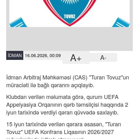
A+
İDMAN
16.06.2026, 00:09
A-
İdman Arbitraj Məhkəməsi (CAS) "Turan Tovuz"un
müraciəti ilə bağlı qərarını açıqlayıb.
Klubdan
verilən məlumata görə, qurum UEFA
Appelyasiya Orqanının qərb təmsilçisi haqqında 2
iyun tarixində verdiyi qərarı qüvvədə saxlayıb.
15 iyun tarixində verilən qərara əsasən, "Turan
Tovuz" UEFA Konfrans Liqasının 2026/2027