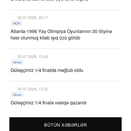
30.07.2026, 20:17
MOK
Atlanta-1996 Yay Olimpiya Oyunlarının 30 illiyinə
həsr olunmuş kitab işıq üzü görüb
30.07.2026, 13:42
İdman
Güləşçimiz 1/4 finalda məğlub oldu
30.07.2026, 13:22
İdman
Güləşçimiz 1/4 finala vəsiqə qazandı
BÜTÜN XƏBƏRLƏR