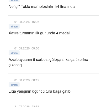
Neftçi" Tokio mərhələsinin 1/4 finalında
01.08.2026, 15:25
İdman
Xatirə turnirinin ilk günündə 4 medal
01.08.2026, 09:56
İdman
Azərbaycanın 6 sərbəst güləşçisi xalça üzərinə
çıxacaq
01.08.2026, 00:19
İdman
Liqa yarışının üçüncü turu başa çatıb
31.07.2026, 22:54