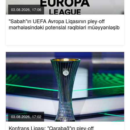
03.08.2026, 17:06
"Sabah"ın UEFA Avropa Liqasının pley-off
mərhələsindəki potensial rəqibləri müəyyənləşib
03.08.2026, 17:02
Konfrans Liqası: "Qarabağ"ın pley-off