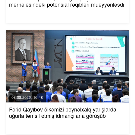
mərhələsindəki potensial rəqibləri müəyyənləşdi
03.08.2026, 16:48
Fərid Qayıbov ölkəmizi beynəlxalq yarışlarda
uğurla təmsil etmiş idmançılarla görüşüb