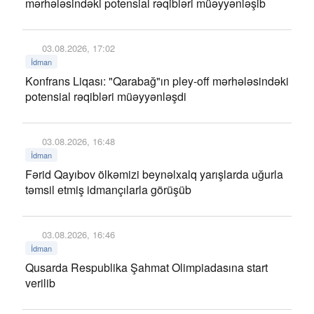
mərhələsindəki potensial rəqibləri müəyyənləşib
03.08.2026, 17:02
İdman
Konfrans Liqası: "Qarabağ"ın pley-off mərhələsindəki
potensial rəqibləri müəyyənləşdi
03.08.2026, 16:48
İdman
Fərid Qayıbov ölkəmizi beynəlxalq yarışlarda uğurla
təmsil etmiş idmançılarla görüşüb
03.08.2026, 16:46
İdman
Qusarda Respublika Şahmat Olimpiadasına start
verilib