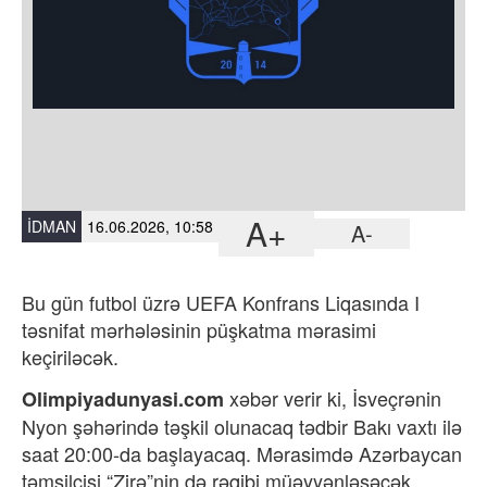
A+
İDMAN
16.06.2026, 10:58
A-
Bu gün futbol üzrə UEFA Konfrans Liqasında I
təsnifat mərhələsinin püşkatma mərasimi
keçiriləcək.
xəbər verir ki,
İsveçrənin
Olimpiyadunyasi.com
Nyon şəhərində təşkil olunacaq tədbir Bakı vaxtı ilə
saat 20:00-da başlayacaq. Mərasimdə Azərbaycan
təmsilçisi “Zirə”nin də rəqibi müəyyənləşəcək.