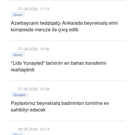
07.08.2026, 11:13
İdman
Azərbaycanlı tədqiqatçı Ankarada beynəlxalq elmi
konqresdə məruzə ilə çıxış edib
07.08.2026, 10:40
İdman
"Lids Yunayted" tarixinin ən bahalı transferini
reallaşdırdı
07.08.2026, 10:28
Gündəm
Paytaxtımız beynəlxalq badminton turnirinə ev
sahibliyi edəcək
06.08.2026, 23:14
İdman