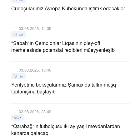
Cüdoçularımız Avropa Kubokunda iştirak edəcəklər
03.08.2026, 14:35
İdman
"Sabah"ın Çempionlar Liqasının pley-off
mərhələsində potensial rəqibləri müəyyənləşib
03.08.2026, 13:40
İdman
Yeniyetmə boksçularımız Şamaxıda təlim-məşq
toplanışına başlayıb
02.08.2026, 23:49
MOK
"Qarabağ"ın futbolçusu iki ay yaşıl meydanlardan
kənarda qalacaq