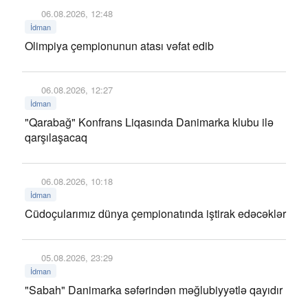
06.08.2026, 12:48
İdman
Olimpiya çempionunun atası vəfat edib
06.08.2026, 12:27
İdman
"Qarabağ" Konfrans Liqasında Danimarka klubu ilə
qarşılaşacaq
06.08.2026, 10:18
İdman
Cüdoçularımız dünya çempionatında iştirak edəcəklər
05.08.2026, 23:29
İdman
"Sabah" Danimarka səfərindən məğlubiyyətlə qayıdır