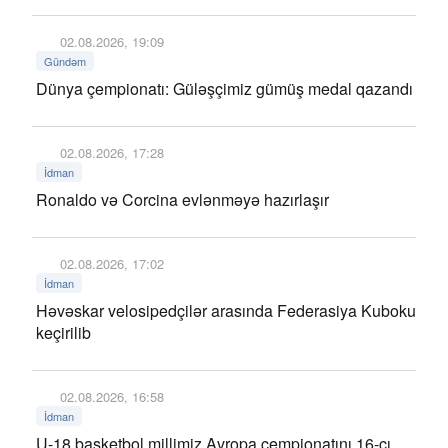
02.08.2026, 19:09
Gündəm
Dünya çempionatı: Güləşçimiz gümüş medal qazandı
02.08.2026, 17:28
İdman
Ronaldo və Corcina evlənməyə hazırlaşır
02.08.2026, 17:02
İdman
Həvəskar velosipedçilər arasında Federasiya Kuboku
keçirilib
02.08.2026, 16:58
İdman
U-18 basketbol millimiz Avropa çempionatını 16-cı