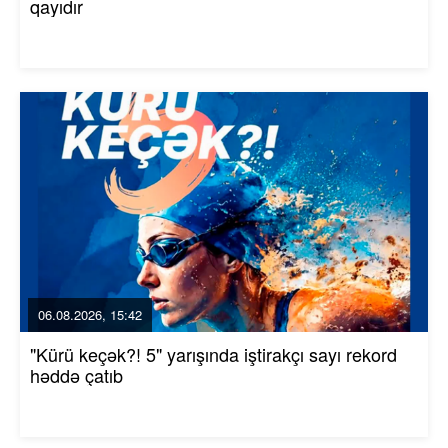
qayıdır
06.08.2026, 15:42
"Kürü keçək?! 5" yarışında iştirakçı sayı rekord
həddə çatıb