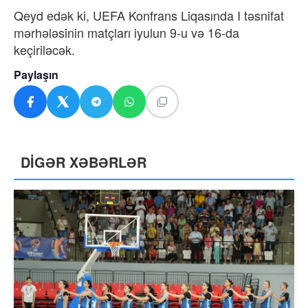
Qeyd edək ki, UEFA Konfrans Liqasında I təsnifat
mərhələsinin matçları iyulun 9-u və 16-da
keçiriləcək.
Paylaşın
DİGƏR XƏBƏRLƏR