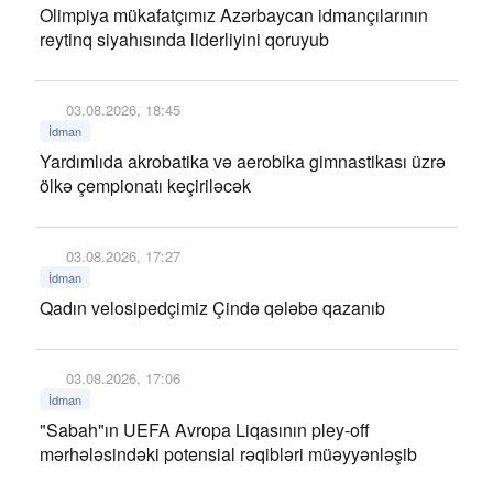
Olimpiya mükafatçımız Azərbaycan idmançılarının
reytinq siyahısında liderliyini qoruyub
03.08.2026, 18:45
İdman
Yardımlıda akrobatika və aerobika gimnastikası üzrə
ölkə çempionatı keçiriləcək
03.08.2026, 17:27
İdman
Qadın velosipedçimiz Çində qələbə qazanıb
03.08.2026, 17:06
İdman
"Sabah"ın UEFA Avropa Liqasının pley-off
mərhələsindəki potensial rəqibləri müəyyənləşib