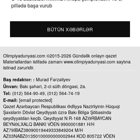
pillədə başa vurub
BÜTÜN XƏBƏRLƏR
Olimpiyadunyasi.com ©2015-2026 Gündəlik onlayn qəzet
Materiallardan istifadə zamanı www.olimpiyadunyasi.com saytına
istinad zəruridir.
Baş redaktor: :
Murad Fərzəliyev
Ünvan:
Bakı şəhəri, 2-ci sülh döngəsi, 2a.
Tel:
(012) 564-90-49, (012) 564-74-19
E-mail:
[email protected]
Qəzet Azərbaycan Respublikası Ədliyyə Nazirliyinin Hüquqi
Şəxslərin Dövlət Qeydiyyatı üzrə Bakı Bölgə Şöbəsində
qeydiyyatdan keçib. Qeydiyyat N R-168 AZƏRBAYCAN
BEYNƏLXALQ BANKI VÖEN 9900001881 H/H
AZ79IBAZ38090019449333849204 M/H
AZ03NABZ01350100000000002944 KOD 805722 VÖEN