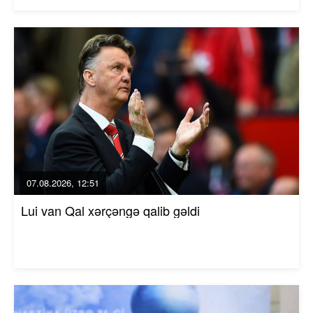
07.08.2026, 12:51
Lui van Qal xərçəngə qalib gəldi