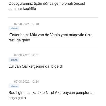
Cüdoçularımız üçün dünya çempionatı öncəsi
seminar keçirilib
07.08.2026, 13:18
İdman
"Tottenhem" Miki van de Venlə yeni müqavilə üzrə
razılığa gəlib
07.08.2026, 12:51
İdman
Lui van Qal xərçəngə qalib gəldi
07.08.2026, 12:24
İdman
Bədii gimnastika üzrə 31-ci Azərbaycan çempionatı
başa çatıb