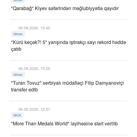
"Qarabağ" Kiyev səfərindən məğlubiyyətlə qayıdır
06.08.2026, 15:42
İdman
"Kürü keçək?! 5" yarışında iştirakçı sayı rekord həddə
çatıb
06.08.2026, 15:25
İdman
"Turan Tovuz" serbiyalı müdafiəçi Filip Damyanoviçi
transfer edib
06.08.2026, 12:57
MOK
"More Than Medals World" layihəsinə start verilib