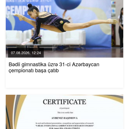
07.08.2026, 12:24
Bədii gimnastika üzrə 31-ci Azərbaycan
çempionatı başa çatıb