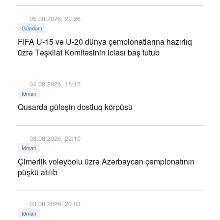
05.08.2026, 22:26
Gündəm
FIFA U-15 və U-20 dünya çempionatlarına hazırlıq
üzrə Təşkilat Komitəsinin iclası baş tutub
04.08.2026, 15:17
İdman
Qusarda güləşin dostluq körpüsü
03.08.2026, 22:10
İdman
Çimərlik voleybolu üzrə Azərbaycan çempionatının
püşkü atılıb
03.08.2026, 20:03
İdman