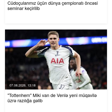
Cüdoçularımız üçün dünya çempionatı öncəsi
seminar keçirilib
07.08.2026, 13:18
"Tottenhem" Miki van de Venlə yeni müqavilə
üzrə razılığa gəlib