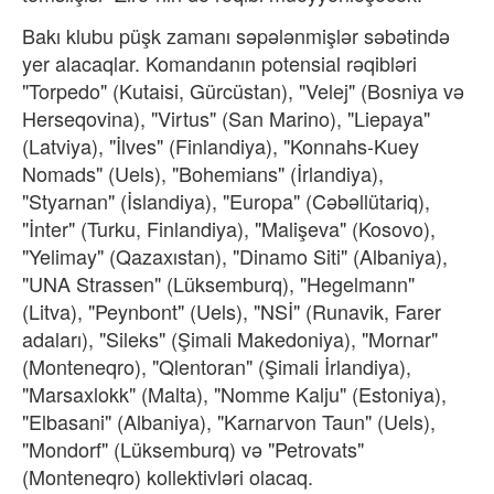
Bakı klubu püşk zamanı səpələnmişlər səbətində
yer alacaqlar. Komandanın potensial rəqibləri
"Torpedo" (Kutaisi, Gürcüstan), "Velej" (Bosniya və
Herseqovina), "Virtus" (San Marino), "Liepaya"
(Latviya), "İlves" (Finlandiya), "Konnahs-Kuey
Nomads" (Uels), "Bohemians" (İrlandiya),
"Styarnan" (İslandiya), "Europa" (Cəbəllütariq),
"İnter" (Turku, Finlandiya), "Malişeva" (Kosovo),
"Yelimay" (Qazaxıstan), "Dinamo Siti" (Albaniya),
"UNA Strassen" (Lüksemburq), "Hegelmann"
(Litva), "Peynbont" (Uels), "NSİ" (Runavik, Farer
adaları), "Sileks" (Şimali Makedoniya), "Mornar"
(Monteneqro), "Qlentoran" (Şimali İrlandiya),
"Marsaxlokk" (Malta), "Nomme Kalju" (Estoniya),
"Elbasani" (Albaniya), "Karnarvon Taun" (Uels),
"Mondorf" (Lüksemburq) və "Petrovats"
(Monteneqro) kollektivləri olacaq.