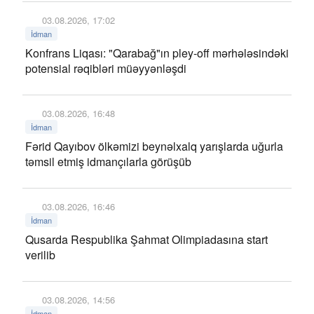
03.08.2026, 17:02
İdman
Konfrans Liqası: "Qarabağ"ın pley-off mərhələsindəki
potensial rəqibləri müəyyənləşdi
03.08.2026, 16:48
İdman
Fərid Qayıbov ölkəmizi beynəlxalq yarışlarda uğurla
təmsil etmiş idmançılarla görüşüb
03.08.2026, 16:46
İdman
Qusarda Respublika Şahmat Olimpiadasına start
verilib
03.08.2026, 14:56
İdman