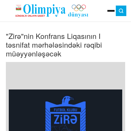
ANA SƏHIFƏ
"Zirə"nin Konfrans Liqasının I
MOK
OLIMPIYA OYUNLARI
təsnifat mərhələsindəki rəqibi
ÇAP VERSIYASI
müəyyənləşəcək
TV
GÜNDƏM
İDMAN
OLIMPIYA HƏRƏKATI
MƏDƏNIYYƏT
MÜSAHIBƏ
FOTO
VIDEO
DIGƏR