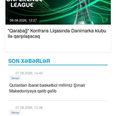
06.08.2026, 12:27
"Qarabağ" Konfrans Liqasında Danimarka klubu
ilə qarşılaşacaq
SON XƏBƏRLƏR
07.08.2026, 14:40
İdman
Qızlardan ibarət basketbol millimiz Şimali
Makedoniyaya qalib gəlib
07.08.2026, 13:38
İdman