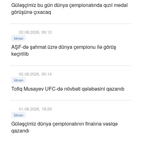
Güləşçimiz bu gün dünya çempionatında qızıl medal
görüşünə çıxacaq
02.08.2026, 09:12
İdman
AŞF-də şahmat üzrə dünya çempionu ilə görüş
keçirilib
02.08.2026, 00:14
İdman
Tofiq Musayev UFC-də növbəti qələbəsini qazanıb
01.08.2026, 18:29
İdman
Güləşçimiz dünya çempionatının finalına vəsiqə
qazandı