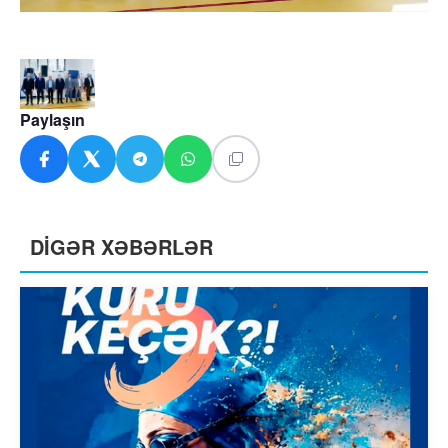
Paylaşın
DİGƏR XƏBƏRLƏR