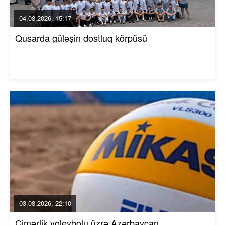
04.08.2026, 15:17
Qusarda güləşin dostluq körpüsü
03.08.2026, 22:10
Çimərlik voleybolu üzrə Azərbaycan