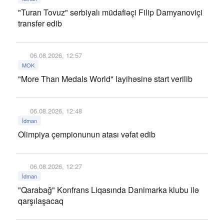
"Turan Tovuz" serbiyalı müdafiəçi Filip Damyanoviçi
transfer edib
06.08.2026, 12:57
MOK
"More Than Medals World" layihəsinə start verilib
06.08.2026, 12:48
İdman
Olimpiya çempionunun atası vəfat edib
06.08.2026, 12:27
İdman
"Qarabağ" Konfrans Liqasında Danimarka klubu ilə
qarşılaşacaq