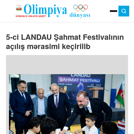
ANA SƏHIFƏ
5-ci LANDAU Şahmat Festivalının
MOK
OLIMPIYA OYUNLARI
açılış mərasimi keçirilib
ÇAP VERSIYASI
TV
GÜNDƏM
İDMAN
OLIMPIYA HƏRƏKATI
MƏDƏNIYYƏT
MÜSAHIBƏ
FOTO
VIDEO
DIGƏR