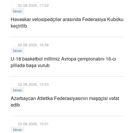
02.08.2026, 17:02
İdman
Həvəskar velosipedçilər arasında Federasiya Kuboku
keçirilib
02.08.2026, 16:58
İdman
U-18 basketbol millimiz Avropa çempionatını 16-cı
pillədə başa vurub
02.08.2026, 13:03
İdman
Azərbaycan Atletika Federasiyasının məşqçisi vəfat
edib
02.08.2026, 10:01
İdman