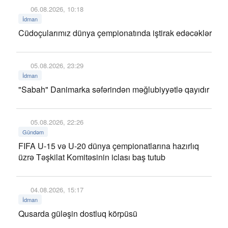
06.08.2026, 10:18
İdman
Cüdoçularımız dünya çempionatında iştirak edəcəklər
05.08.2026, 23:29
İdman
"Sabah" Danimarka səfərindən məğlubiyyətlə qayıdır
05.08.2026, 22:26
Gündəm
FIFA U-15 və U-20 dünya çempionatlarına hazırlıq
üzrə Təşkilat Komitəsinin iclası baş tutub
04.08.2026, 15:17
İdman
Qusarda güləşin dostluq körpüsü