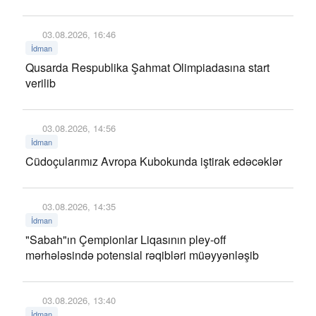
03.08.2026, 16:46
İdman
Qusarda Respublika Şahmat Olimpiadasına start
verilib
03.08.2026, 14:56
İdman
Cüdoçularımız Avropa Kubokunda iştirak edəcəklər
03.08.2026, 14:35
İdman
"Sabah"ın Çempionlar Liqasının pley-off
mərhələsində potensial rəqibləri müəyyənləşib
03.08.2026, 13:40
İdman