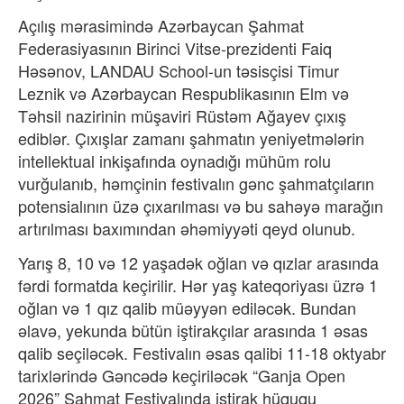
Açılış mərasimində Azərbaycan Şahmat
Federasiyasının Birinci Vitse-prezidenti Faiq
Həsənov, LANDAU School-un təsisçisi Timur
Leznik və Azərbaycan Respublikasının Elm və
Təhsil nazirinin müşaviri Rüstəm Ağayev çıxış
ediblər. Çıxışlar zamanı şahmatın yeniyetmələrin
intellektual inkişafında oynadığı mühüm rolu
vurğulanıb, həmçinin festivalın gənc şahmatçıların
potensialının üzə çıxarılması və bu sahəyə marağın
artırılması baxımından əhəmiyyəti qeyd olunub.
Yarış 8, 10 və 12 yaşadək oğlan və qızlar arasında
fərdi formatda keçirilir. Hər yaş kateqoriyası üzrə 1
oğlan və 1 qız qalib müəyyən ediləcək. Bundan
əlavə, yekunda bütün iştirakçılar arasında 1 əsas
qalib seçiləcək. Festivalın əsas qalibi 11-18 oktyabr
tarixlərində Gəncədə keçiriləcək “Ganja Open
2026” Şahmat Festivalında iştirak hüququ