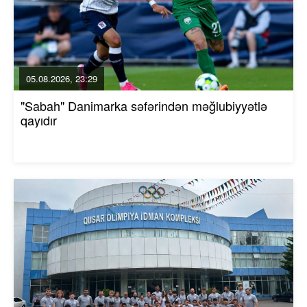
05.08.2026, 23:29
"Sabah" Danimarka səfərindən məğlubiyyətlə
qayıdır