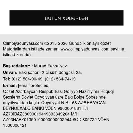
BÜTÜN XƏBƏRLƏR
Olimpiyadunyasi.com ©2015-2026 Gündəlik onlayn qəzet
Materiallardan istifadə zamanı www.olimpiyadunyasi.com saytına
istinad zəruridir.
Baş redaktor: :
Murad Fərzəliyev
Ünvan:
Bakı şəhəri, 2-ci sülh döngəsi, 2a.
Tel:
(012) 564-90-49, (012) 564-74-19
E-mail:
[email protected]
Qəzet Azərbaycan Respublikası Ədliyyə Nazirliyinin Hüquqi
Şəxslərin Dövlət Qeydiyyatı üzrə Bakı Bölgə Şöbəsində
qeydiyyatdan keçib. Qeydiyyat N R-168 AZƏRBAYCAN
BEYNƏLXALQ BANKI VÖEN 9900001881 H/H
AZ79IBAZ38090019449333849204 M/H
AZ03NABZ01350100000000002944 KOD 805722 VÖEN
1500306421