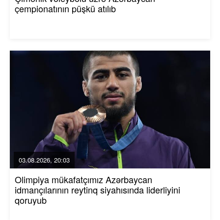
çempionatının püşkü atılıb
03.08.2026, 20:03
Olimpiya mükafatçımız Azərbaycan
idmançılarının reytinq siyahısında liderliyini
qoruyub