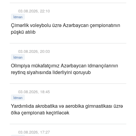
03.08.2026, 22:10
İdman
Çimərlik voleybolu üzrə Azərbaycan çempionatının
püşkü atılıb
03.08.2026, 20:03
İdman
Olimpiya mükafatçımız Azərbaycan idmançılarının
reytinq siyahısında liderliyini qoruyub
03.08.2026, 18:45
İdman
Yardımlıda akrobatika və aerobika gimnastikası üzrə
ölkə çempionatı keçiriləcək
03.08.2026, 17:27