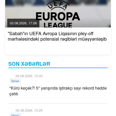
03.08.2026, 17:06
"Sabah"ın UEFA Avropa Liqasının pley-off
mərhələsindəki potensial rəqibləri müəyyənləşib
SON XƏBƏRLƏR
06.08.2026, 15:42
İdman
"Kürü keçək?! 5" yarışında iştirakçı sayı rekord həddə
çatıb
06.08.2026, 15:25
İdman