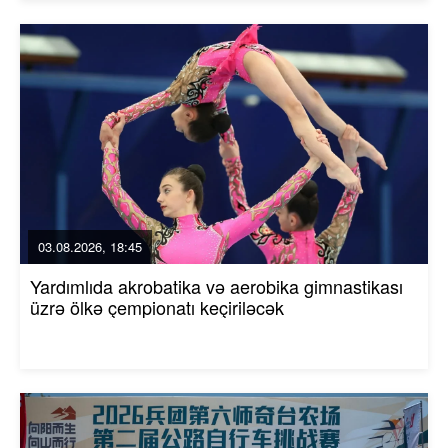
03.08.2026, 18:45
Yardımlıda akrobatika və aerobika gimnastikası
üzrə ölkə çempionatı keçiriləcək