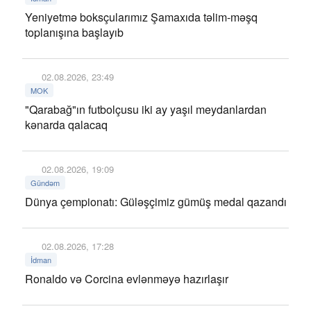
Yeniyetmə boksçularımız Şamaxıda təlim-məşq
toplanışına başlayıb
02.08.2026, 23:49
MOK
"Qarabağ"ın futbolçusu iki ay yaşıl meydanlardan
kənarda qalacaq
02.08.2026, 19:09
Gündəm
Dünya çempionatı: Güləşçimiz gümüş medal qazandı
02.08.2026, 17:28
İdman
Ronaldo və Corcina evlənməyə hazırlaşır