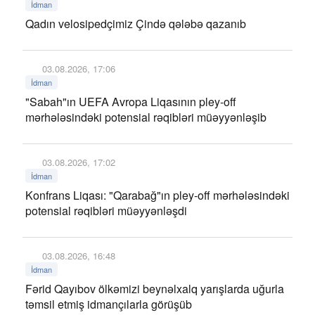
İdman
Qadın velosipedçimiz Çində qələbə qazanıb
03.08.2026, 17:06
İdman
"Sabah"ın UEFA Avropa Liqasının pley-off
mərhələsindəki potensial rəqibləri müəyyənləşib
03.08.2026, 17:02
İdman
Konfrans Liqası: "Qarabağ"ın pley-off mərhələsindəki
potensial rəqibləri müəyyənləşdi
03.08.2026, 16:48
İdman
Fərid Qayıbov ölkəmizi beynəlxalq yarışlarda uğurla
təmsil etmiş idmançılarla görüşüb