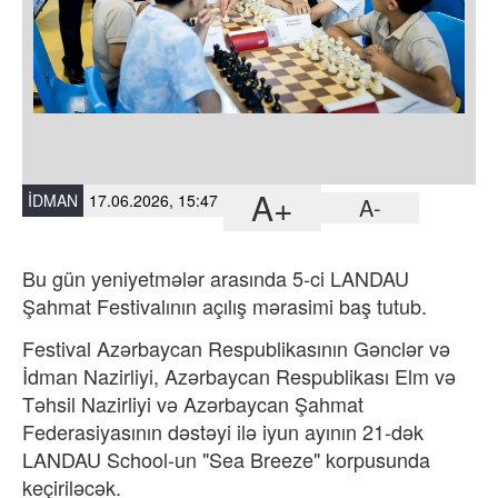
A+
İDMAN
17.06.2026, 15:47
A-
Bu gün yeniyetmələr arasında 5-ci LANDAU
Şahmat Festivalının açılış mərasimi baş tutub.
Festival Azərbaycan Respublikasının Gənclər və
İdman Nazirliyi, Azərbaycan Respublikası Elm və
Təhsil Nazirliyi və Azərbaycan Şahmat
Federasiyasının dəstəyi ilə iyun ayının 21-dək
LANDAU School-un "Sea Breeze" korpusunda
keçiriləcək.