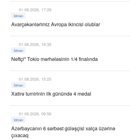
01.08.2026, 17:29
İdman
Avarçəkənlərimiz Avropa ikincisi olublar
01.08.2026, 16:35
İdman
Neftçi" Tokio mərhələsinin 1/4 finalında
01.08.2026, 15:25
İdman
Xatirə turnirinin ilk günündə 4 medal
01.08.2026, 09:56
İdman
Azərbaycanın 6 sərbəst güləşçisi xalça üzərinə
çıxacaq