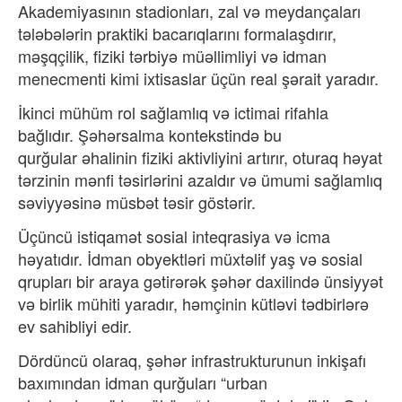
Akademiyasının stadionları, zal v
ə meydançalar
ı
t
ələbələrin praktiki bacar
ıqlarını formalaşdırır,
m
əşqçilik, fiziki tərbiyə müəllimliyi və idman
menecmenti kimi ixtisaslar üçün real şərait yarad
ır.
İkinci mühüm rol sağlamlıq v
ə ictimai rifahla
ba
ğlıdır. Ş
əhərsalma kontekstində bu
qur
ğular
əhalinin fiziki aktivliyini art
ırır, oturaq h
əyat
tərzinin mənfi təsirlərini azald
ır v
ə ümumi sa
ğlamlıq
s
əviyyəsinə müsbət təsir göstərir.
Üçüncü istiqamət sosial inteqrasiya və icma
həyat
ıdır. İdman obyektl
əri müxtəlif yaş və sosial
qruplar
ı bir araya g
ətirərək şəhər daxilində ünsiyyət
və birlik mühiti yarad
ır, h
əmçinin kütləvi tədbirlərə
ev sahibliyi edir.
Dördüncü olaraq, şəhər infrastrukturunun inkişafı
baxımından idman qurğuları “urban