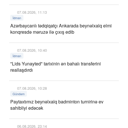
07.08.2026, 11:13
İdman
Azərbaycanlı tədqiqatçı Ankarada beynəlxalq elmi
konqresdə məruzə ilə çıxış edib
07.08.2026, 10:40
İdman
"Lids Yunayted" tarixinin ən bahalı transferini
reallaşdırdı
07.08.2026, 10:28
Gündəm
Paytaxtımız beynəlxalq badminton turnirinə ev
sahibliyi edəcək
06.08.2026, 23:14