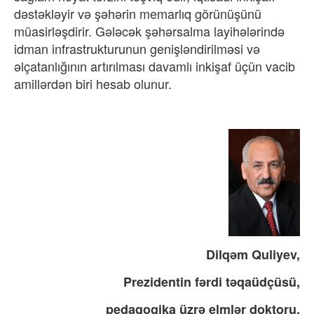
dəstəkləyir və şəhərin memarl
ıq görünüşünü
müasirl
əşdirir. Gələcək şəhərsalma layihələrində
idman infrastrukturunun genişləndirilməsi və
əlçatanl
ığının artırılması davamlı inkişaf üçün vacib
amill
ərdən biri hesab olunur.
Dilqəm Quliyev,
Prezidentin fərdi təqaüdçüsü,
pedaqogika üzrə elmlər doktoru,