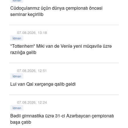
Cüdoçularımız üçün dünya çempionatı öncəsi
seminar keçirilib
07.08.2026, 13:18
İdman
"Tottenhem" Miki van de Venlə yeni müqavilə üzrə
razılığa gəlib
07.08.2026, 12:51
İdman
Lui van Qal xərçəngə qalib gəldi
07.08.2026, 12:24
İdman
Bədii gimnastika üzrə 31-ci Azərbaycan çempionatı
başa çatıb