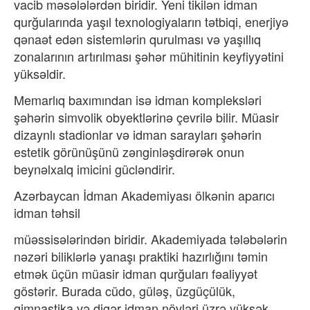
vacib m
əsələlərdən biridir. Yeni tikilən idman
qur
ğularında yaşıl texnologiyaların t
ətbiqi, enerjiyə
qənaət edən sistemlərin qurulmas
ı v
ə yaşıllıq
zonalarının artırılması şəhər mühitinin keyfiyyətini
yüksəldir.
Memarl
ıq baxımından is
ə idman kompleksləri
şəhərin simvolik obyektlərinə çevrilə bilir. Müasir
dizaynl
ı stadionlar v
ə idman saraylar
ı ş
əhərin
estetik görünüşünü zənginləşdirərək onun
beynəlxalq imicini gücləndirir.
Azərbaycan
İdman Akademiyası ölk
ənin apar
ıcı
idman t
əhsil
müəssisələrindən biridir. Akademiyada tələbələrin
nəzəri biliklərlə yanaşı praktiki hazırlığını təmin
etmək üçün müasir idman qur
ğuları f
əaliyyət
göstərir. Burada cüdo, güləş, üzgüçülük,
gimnastika və digər idman növləri üzrə yüksək