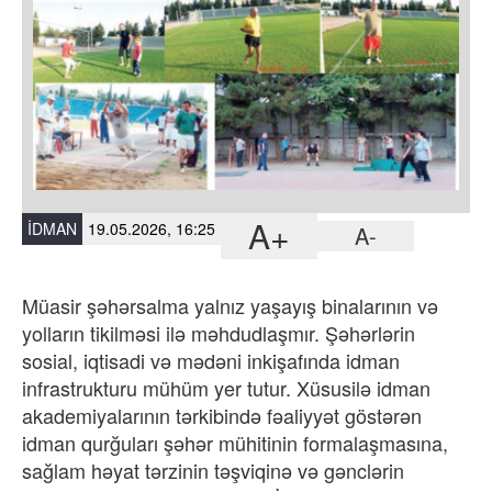
A+
İDMAN
19.05.2026, 16:25
A-
Müasir şəhərsalma yalnız yaşayış binalarının və
yolların tikilməsi ilə məhdudlaşmır. Şəhərlərin
sosial, iqtisadi və mədəni inkişafında idman
infrastrukturu mühüm yer tutur. Xüsusilə idman
akademiyalarının tərkibində fəaliyyət göstərən
idman qurğuları şəhər mühitinin formalaşmasına,
sağlam həyat tərzinin təşviqinə və gənclərin