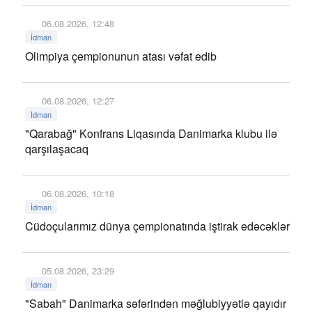
06.08.2026, 12:48
İdman
Olimpiya çempionunun atası vəfat edib
06.08.2026, 12:27
İdman
"Qarabağ" Konfrans Liqasında Danimarka klubu ilə
qarşılaşacaq
06.08.2026, 10:18
İdman
Cüdoçularımız dünya çempionatında iştirak edəcəklər
05.08.2026, 23:29
İdman
"Sabah" Danimarka səfərindən məğlubiyyətlə qayıdır