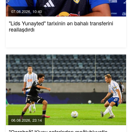
07.08.2026, 10:40
"Lids Yunayted" tarixinin ən bahalı transferini
reallaşdırdı
06.08.2026, 23:14
"Qarabağ" Kiyev səfərindən məğlubiyyətlə