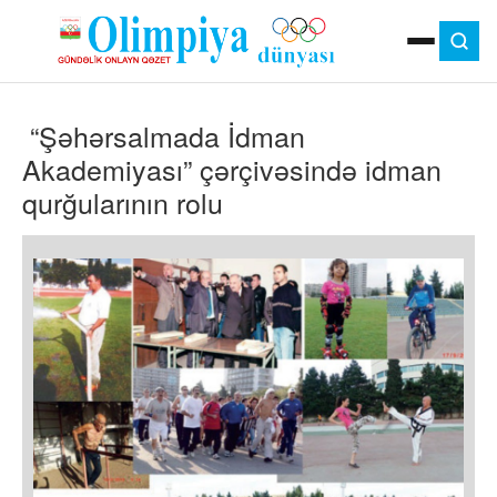
ANA SƏHIFƏ
“Şəhərsalmada İdman
MOK
OLIMPIYA OYUNLARI
Akademiyası” çərçivəsində idman
ÇAP VERSIYASI
qurğularının rolu
TV
GÜNDƏM
İDMAN
OLIMPIYA HƏRƏKATI
MƏDƏNIYYƏT
MÜSAHIBƏ
FOTO
VIDEO
DIGƏR