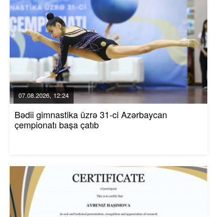
07.08.2026, 12:24
Bədii gimnastika üzrə 31-ci Azərbaycan
çempionatı başa çatıb