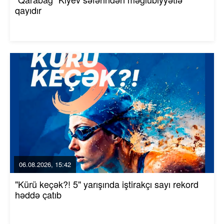
qayıdır
06.08.2026, 15:42
"Kürü keçək?! 5" yarışında iştirakçı sayı rekord
həddə çatıb