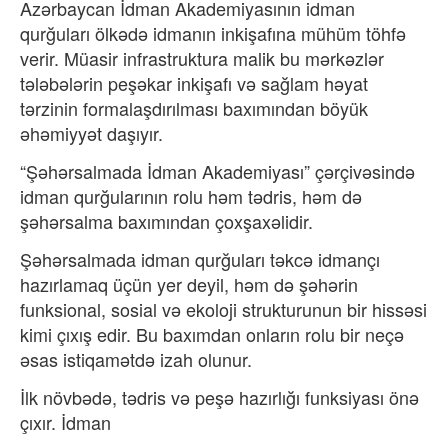
Azərbaycan
İdman Akademiyasının idman
qurğuları ölk
ədə idman
ın inkişafına mühüm töhf
ə
verir. Müasir infrastruktura malik bu mərkəzlər
tələbələrin peşəkar inkişafı və sa
ğlam h
əyat
tərzinin formalaşdırılması baxımından böyük
əhəmiyyət daşıyır.
“Şəhərsalmada
İdman Akademiyası
” çərçivəsində
idman qur
ğularının rolu h
əm tədris, həm də
şəhərsalma bax
ımından çoxşax
əlidir.
Şəhərsalmada idman qur
ğuları t
əkcə idmanç
ı
hazırlamaq üçün yer deyil, h
əm də şəhərin
funksional, sosial və ekoloji strukturunun bir hissəsi
kimi ç
ıxış edir. Bu baxımdan onların rolu bir neç
ə
əsas istiqamətdə izah olunur.
İlk növb
ədə, tədris və peşə haz
ırlığı funksiyası ön
ə
ç
ıxır. İdman