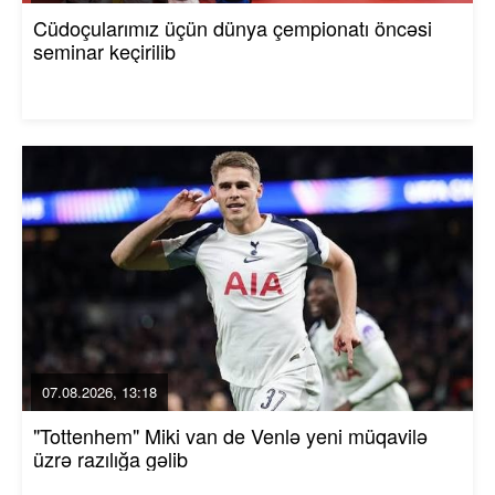
Cüdoçularımız üçün dünya çempionatı öncəsi
seminar keçirilib
07.08.2026, 13:18
"Tottenhem" Miki van de Venlə yeni müqavilə
üzrə razılığa gəlib