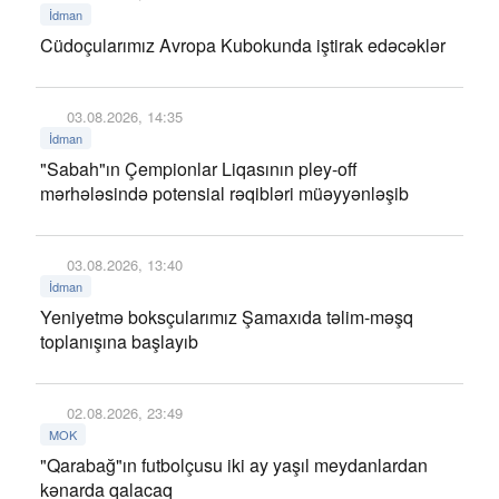
İdman
Cüdoçularımız Avropa Kubokunda iştirak edəcəklər
03.08.2026, 14:35
İdman
"Sabah"ın Çempionlar Liqasının pley-off
mərhələsində potensial rəqibləri müəyyənləşib
03.08.2026, 13:40
İdman
Yeniyetmə boksçularımız Şamaxıda təlim-məşq
toplanışına başlayıb
02.08.2026, 23:49
MOK
"Qarabağ"ın futbolçusu iki ay yaşıl meydanlardan
kənarda qalacaq