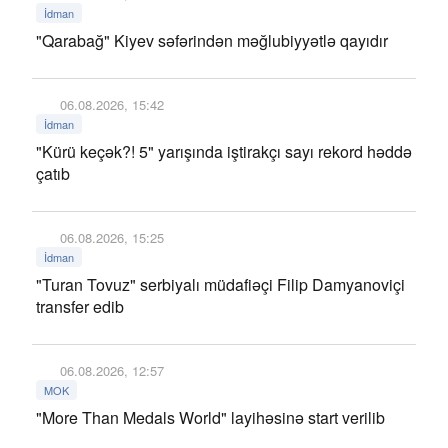
İdman
"Qarabağ" Kiyev səfərindən məğlubiyyətlə qayıdır
06.08.2026, 15:42
İdman
"Kürü keçək?! 5" yarışında iştirakçı sayı rekord həddə
çatıb
06.08.2026, 15:25
İdman
"Turan Tovuz" serbiyalı müdafiəçi Filip Damyanoviçi
transfer edib
06.08.2026, 12:57
MOK
"More Than Medals World" layihəsinə start verilib