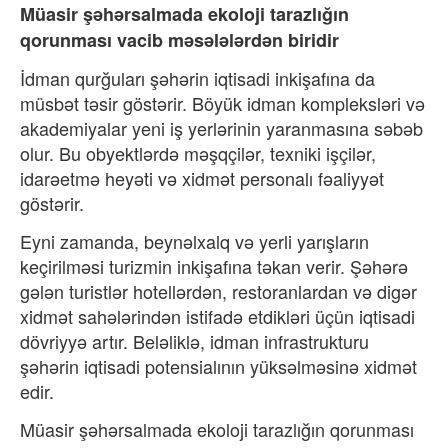
Müasir ş
əhərsalmada ekoloji tarazl
ığın
qorunması vacib m
əsələlərdən biridir
İdman qurğuları ş
əhərin iqtisadi inkişafına da
müsbət təsir göstərir. Böyük idman kompleksləri və
akademiyalar yeni iş yerlərinin yaranmas
ına s
əbəb
olur. Bu obyektlərdə məşqçilər, texniki işçilər,
idarəetmə heyəti və xidmət personal
ı f
əaliyyət
göstərir.
Eyni zamanda, beynəlxalq və yerli yar
ışların
keçirilm
əsi turizmin inkişafına təkan verir. Şəhərə
gələn turistlər hotellərdən, restoranlardan və digər
xidmət sahələrindən istifadə etdikləri üçün iqtisadi
dövriyyə art
ır. Bel
əliklə, idman infrastrukturu
şəhərin iqtisadi potensial
ının yüks
əlməsinə xidmət
edir.
Müasir şəhərsalmada ekoloji tarazl
ığın qorunması