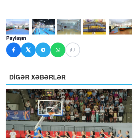
Paylaşın
DİGƏR XƏBƏRLƏR