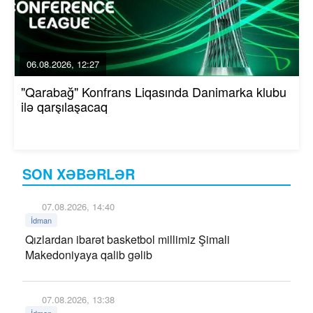
06.08.2026, 12:27
"Qarabağ" Konfrans Liqasında Danimarka klubu
ilə qarşılaşacaq
SON XƏBƏRLƏR
07.08.2026, 14:40
İdman
Qızlardan ibarət basketbol millimiz Şimali
Makedoniyaya qalib gəlib
07.08.2026, 13:38
İdman