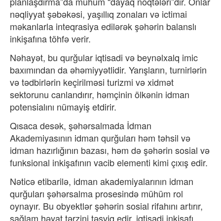
planlaşdırma”da mühüm “dayaq nöqtələri”dir. Onlar
nəqliyyat şəbəkəsi, yaşıllıq zonaları və ictimai
məkanlarla inteqrasiya edilərək şəhərin balansl
ı
inkişafına töhf
ə verir.
Nəhayət, bu qur
ğular iqtisadi v
ə beynəlxalq imic
bax
ımından da
əhəmiyyətlidir. Yar
ışların, turnirl
ərin
və tədbirlərin keçirilməsi turizmi və xidmət
sektorunu canland
ırır, h
əmçinin ölkənin idman
potensial
ını nümayiş etdirir.
Qısaca des
ək, şəhərsalmada
İdman
Akademiyasının idman qurğuları h
əm təhsil və
idman haz
ırlığının bazası, h
əm də şəhərin sosial və
funksional inkişafının vacib elementi kimi çıxış edir.
Nəticə etibarilə, idman akademiyalar
ının idman
qurğuları ş
əhərsalma prosesində mühüm rol
oynay
ır. Bu obyektl
ər şəhərin sosial rifah
ını artırır,
sağlam h
əyat tərzini təşviq edir, iqtisadi inkişafı