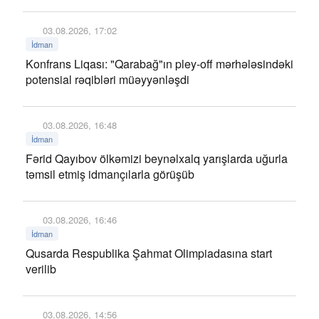
03.08.2026, 17:02
İdman
Konfrans Liqası: "Qarabağ"ın pley-off mərhələsindəki
potensial rəqibləri müəyyənləşdi
03.08.2026, 16:48
İdman
Fərid Qayıbov ölkəmizi beynəlxalq yarışlarda uğurla
təmsil etmiş idmançılarla görüşüb
03.08.2026, 16:46
İdman
Qusarda Respublika Şahmat Olimpiadasına start
verilib
03.08.2026, 14:56