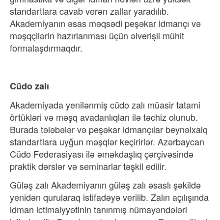
standartlara cavab verən zallar yarad
ılıb.
Akademiyanın
əsas məqsədi peşəkar idmanç
ı v
ə
məşqçilərin haz
ırlanması üçün
əlverişli mühit
formalaşdırmaqdır.
Cüdo zalı
Akademiyada yenilənmiş cüdo zalı müasir tatami
örtükləri və məşq avadanlıqları ilə təchiz olunub.
Burada tələbələr və peşəkar idmanç
ılar beyn
əlxalq
standartlara uy
ğun m
əşqlər keçirirlər. Azərbaycan
Cüdo Federasiyas
ı il
ə əməkdaşlıq çərçivəsində
praktik dərslər və seminarlar təşkil edilir.
Güləş zalı Akademiyanın güləş zalı əsasl
ı ş
əkildə
yenidən qurularaq istifadəyə verilib. Zal
ın açılışında
idman ictimaiyy
ətinin tan
ınmış nümay
əndələri