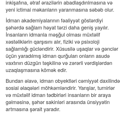
inkişafına, ətraf ərazilərin abadlaşdırılmasına və
yeni ictimai məkanlar
ın yaranmasına s
əbəb olur.
İdman akademiyalarının f
əaliyyət göstərdiyi
şəhərdə sa
ğlam h
əyat tərzi daha geniş yayılır.
İnsanların idmanla məşğul olması müxtəlif
xəstəliklərin qarşısını alır, fiziki və psixoloji
sa
ğlamlığı gücl
əndirir. Xüsusilə uşaqlar və gənclər
üçün yarad
ılmış idman qurğuları onların asud
ə
vaxt
ının düzgün t
əşkilinə və zərərli vərdişlərdən
uzaqlaşmasına kömək edir.
Bundan əlavə, idman obyektləri cəmiyyət daxilində
sosial əlaqələri möhkəmləndirir. Yar
ışlar, turnirl
ər
və müxtəlif idman tədbirləri insanlar
ın bir araya
g
əlməsinə, şəhər sakinləri aras
ında ünsiyy
ətin
artmas
ına ş
ərait yarad
ır.