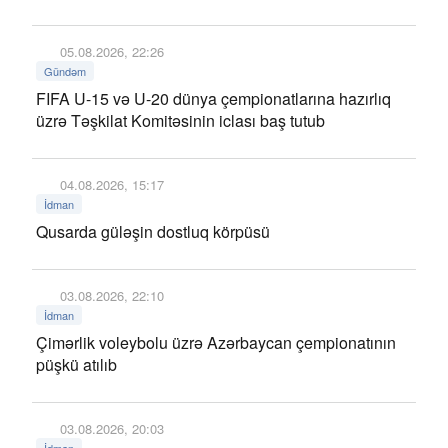
05.08.2026, 22:26
Gündəm
FIFA U-15 və U-20 dünya çempionatlarına hazırlıq
üzrə Təşkilat Komitəsinin iclası baş tutub
04.08.2026, 15:17
İdman
Qusarda güləşin dostluq körpüsü
03.08.2026, 22:10
İdman
Çimərlik voleybolu üzrə Azərbaycan çempionatının
püşkü atılıb
03.08.2026, 20:03
İdman