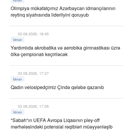
Olimpiya mükafatçımız Azərbaycan idmançılarının
reytinq siyahısında liderliyini qoruyub
03.08.2026, 18:45
İdman
Yardımlıda akrobatika və aerobika gimnastikası üzrə
ölkə çempionatı keçiriləcək
03.08.2026, 17:27
İdman
Qadın velosipedçimiz Çində qələbə qazanıb
03.08.2026, 17:06
İdman
"Sabah"ın UEFA Avropa Liqasının pley-off
mərhələsindəki potensial rəqibləri müəyyənləşib