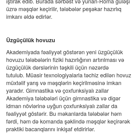
iştirak edib. Burada sərbəst və yunan-Roma güləşi
üzrə məşqlər keçirilir, tələbələr peşəkar haz
ırlıq
imkanı
əldə edirlər.
Üzgüçülük hovuzu
Akademiyada fəaliyyət göstərən yeni üzgüçülük
hovuzu tələbələrin fiziki haz
ırlığının artırılması v
ə
üzgüçülük dərslərinin təşkili üçün nəzərdə
tutulub.
Müasir texnologiyalarla təchiz edilən hovuz
müxtəlif yar
ış v
ə məşqlərin keçirilməsinə imkan
yarad
ır.
Gimnastika v
ə çoxfunksiyal
ı zallar
Akademiya t
ələbələri üçün gimnastika və digər
idman növlərinə uy
ğun çoxfunksiyalı zallar da
f
əaliyyət göstərir. Bu məkanlarda tələbələr həm
fərdi, həm də komanda şəklində məşqlər keçirərək
praktiki bacar
ıqlarını inkişaf etdirirl
ər.