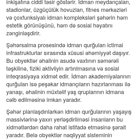
inkişafına ciddi təsir göstərir. İdman meydançaları,
stadionlar, üzgüçülük hovuzları, fitnes mərkəzləri
və çoxfunksiyalı idman kompleksləri şəhərin həm
estetik görünüşünü, həm də sosial həyatını
zənginləşdirir.
Şəhərsalma prosesində idman qur
ğuları ictimai
infrastrukturlar sırasında xüsusi
əhəmiyyət daşıyır.
Bu obyektlər əhalinin asudə vaxt
ının s
əmərəli
təşkilinə, fiziki aktivliyin art
ırılmasına v
ə sosial
inteqrasiyaya xidmət edir.
İdman akademiyalarının
qurğuları is
ə peşəkar idmanç
ıların hazırlanması il
ə
yanaşı, əhalinin müxtəlif yaş qruplarının idmana
cəlb edilməsinə imkan yarad
ır.
Ş
əhər planlaşdırılarkən idman qur
ğularının yaşayış
massivl
ərinə yax
ın yerl
əşdirilməsi insanlar
ın bu
xidm
ətlərdən daha rahat istifadə etməsinə şərait
yarad
ır. Bel
ə obyektlər nəqliyyat sisteminin