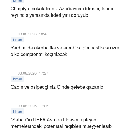
İdman
Olimpiya mükafatçımız Azərbaycan idmançılarının
reytinq siyahısında liderliyini qoruyub
03.08.2026, 18:45
İdman
Yardımlıda akrobatika və aerobika gimnastikası üzrə
ölkə çempionatı keçiriləcək
03.08.2026, 17:27
İdman
Qadın velosipedçimiz Çində qələbə qazanıb
03.08.2026, 17:06
İdman
"Sabah"ın UEFA Avropa Liqasının pley-off
mərhələsindəki potensial rəqibləri müəyyənləşib