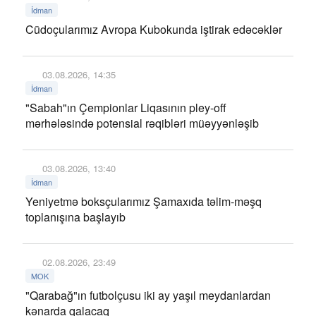
İdman
Cüdoçularımız Avropa Kubokunda iştirak edəcəklər
03.08.2026, 14:35
İdman
"Sabah"ın Çempionlar Liqasının pley-off
mərhələsində potensial rəqibləri müəyyənləşib
03.08.2026, 13:40
İdman
Yeniyetmə boksçularımız Şamaxıda təlim-məşq
toplanışına başlayıb
02.08.2026, 23:49
MOK
"Qarabağ"ın futbolçusu iki ay yaşıl meydanlardan
kənarda qalacaq