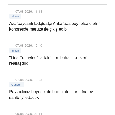
07.08.2026, 11:13
İdman
Azərbaycanlı tədqiqatçı Ankarada beynəlxalq elmi
konqresdə məruzə ilə çıxış edib
07.08.2026, 10:40
İdman
"Lids Yunayted" tarixinin ən bahalı transferini
reallaşdırdı
07.08.2026, 10:28
Gündəm
Paytaxtımız beynəlxalq badminton turnirinə ev
sahibliyi edəcək
06.08.2026, 23:14