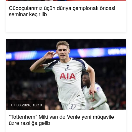
Cüdoçularımız üçün dünya çempionatı öncəsi
seminar keçirilib
07.08.2026, 13:18
"Tottenhem" Miki van de Venlə yeni müqavilə
üzrə razılığa gəlib