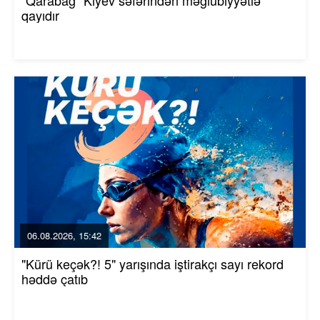
"Qarabağ" Kiyev səfərindən məğlubiyyətlə
qayıdır
06.08.2026, 15:42
"Kürü keçək?! 5" yarışında iştirakçı sayı rekord
həddə çatıb