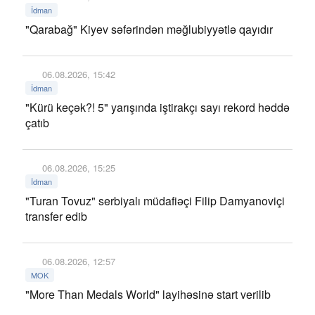
İdman
"Qarabağ" Kiyev səfərindən məğlubiyyətlə qayıdır
06.08.2026, 15:42
İdman
"Kürü keçək?! 5" yarışında iştirakçı sayı rekord həddə
çatıb
06.08.2026, 15:25
İdman
"Turan Tovuz" serbiyalı müdafiəçi Filip Damyanoviçi
transfer edib
06.08.2026, 12:57
MOK
"More Than Medals World" layihəsinə start verilib