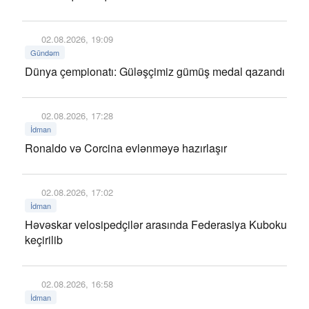
02.08.2026, 19:09
Gündəm
Dünya çempionatı: Güləşçimiz gümüş medal qazandı
02.08.2026, 17:28
İdman
Ronaldo və Corcina evlənməyə hazırlaşır
02.08.2026, 17:02
İdman
Həvəskar velosipedçilər arasında Federasiya Kuboku
keçirilib
02.08.2026, 16:58
İdman