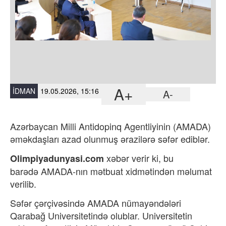
A+
İDMAN
19.05.2026, 15:16
A-
Azərbaycan Milli Antidopinq Agentliyinin (AMADA)
əməkdaşları azad olunmuş ərazilərə səfər ediblər.
xəbər verir ki,
bu
Olimpiyadunyasi.com
barədə
AMADA-nın mətbuat xidmətindən
məlumat
verilib.
Səfər çərçivəsində AMADA nümayəndələri
Qarabağ Universitetində olublar. Universitetin