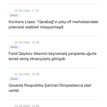
03.08.2026, 17:02
İdman
Konfrans Liqası: "Qarabağ"ın pley-off mərhələsindəki
potensial rəqibləri müəyyənləşdi
03.08.2026, 16:48
İdman
Fərid Qayıbov ölkəmizi beynəlxalq yarışlarda uğurla
təmsil etmiş idmançılarla görüşüb
03.08.2026, 16:46
İdman
Qusarda Respublika Şahmat Olimpiadasına start
verilib
03.08.2026, 14:56