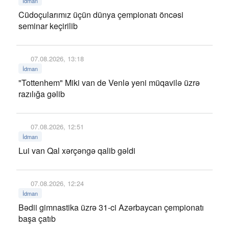
İdman
Cüdoçularımız üçün dünya çempionatı öncəsi
seminar keçirilib
07.08.2026, 13:18
İdman
"Tottenhem" Miki van de Venlə yeni müqavilə üzrə
razılığa gəlib
07.08.2026, 12:51
İdman
Lui van Qal xərçəngə qalib gəldi
07.08.2026, 12:24
İdman
Bədii gimnastika üzrə 31-ci Azərbaycan çempionatı
başa çatıb