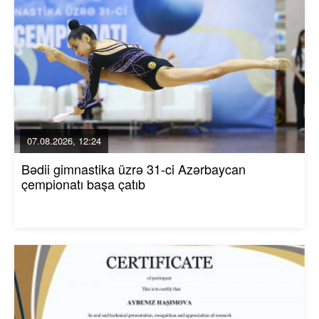
07.08.2026, 12:24
Bədii gimnastika üzrə 31-ci Azərbaycan
çempionatı başa çatıb