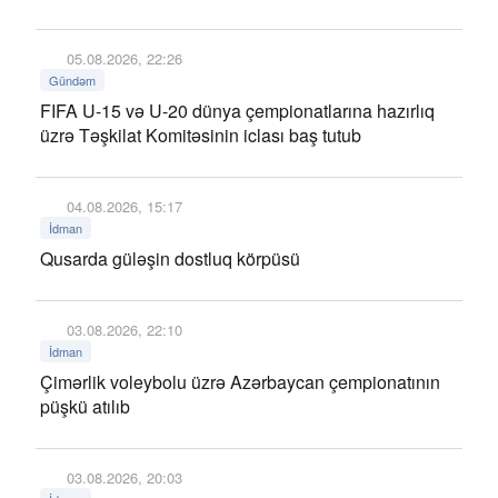
05.08.2026, 22:26
Gündəm
FIFA U-15 və U-20 dünya çempionatlarına hazırlıq
üzrə Təşkilat Komitəsinin iclası baş tutub
04.08.2026, 15:17
İdman
Qusarda güləşin dostluq körpüsü
03.08.2026, 22:10
İdman
Çimərlik voleybolu üzrə Azərbaycan çempionatının
püşkü atılıb
03.08.2026, 20:03