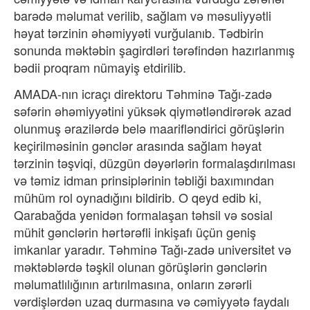
barədə məlumat verilib, sağlam və məsuliyyətli
həyat tərzinin əhəmiyyəti vurğulanıb. Tədbirin
sonunda məktəbin şagirdləri tərəfindən hazırlanmış
bədii proqram nümayiş etdirilib.
AMADA-nın icraçı direktoru Təhminə Tağı-zadə
səfərin əhəmiyyətini yüksək qiymətləndirərək azad
olunmuş ərazilərdə belə maarifləndirici görüşlərin
keçirilməsinin gənclər arasında sağlam həyat
tərzinin təşviqi, düzgün dəyərlərin formalaşdırılması
və təmiz idman prinsiplərinin təbliği baxımından
mühüm rol oynadığını bildirib. O qeyd edib ki,
Qarabağda yenidən formalaşan təhsil və sosial
mühit gənclərin hərtərəfli inkişafı üçün geniş
imkanlar yaradır. Təhminə Tağı-zadə universitet və
məktəblərdə təşkil olunan görüşlərin gənclərin
məlumatlılığının artırılmasına, onların zərərli
vərdişlərdən uzaq durmasına və cəmiyyətə faydalı