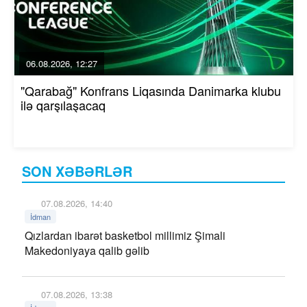
06.08.2026, 12:27
"Qarabağ" Konfrans Liqasında Danimarka klubu
ilə qarşılaşacaq
SON XƏBƏRLƏR
07.08.2026, 14:40
İdman
Qızlardan ibarət basketbol millimiz Şimali
Makedoniyaya qalib gəlib
07.08.2026, 13:38