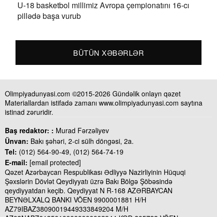
U-18 basketbol millimiz Avropa çempionatını 16-cı
pillədə başa vurub
BÜTÜN XƏBƏRLƏR
Olimpiyadunyasi.com ©2015-2026 Gündəlik onlayn qəzet
Materiallardan istifadə zamanı www.olimpiyadunyasi.com saytına
istinad zəruridir.
Baş redaktor: :
Murad Fərzəliyev
Ünvan:
Bakı şəhəri, 2-ci sülh döngəsi, 2a.
Tel:
(012) 564-90-49, (012) 564-74-19
E-mail:
[email protected]
Qəzet Azərbaycan Respublikası Ədliyyə Nazirliyinin Hüquqi
Şəxslərin Dövlət Qeydiyyatı üzrə Bakı Bölgə Şöbəsində
qeydiyyatdan keçib. Qeydiyyat N R-168 AZƏRBAYCAN
BEYNƏLXALQ BANKI VÖEN 9900001881 H/H
AZ79IBAZ38090019449333849204 M/H