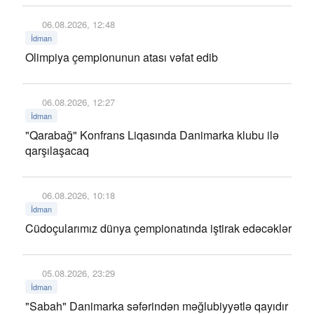
06.08.2026, 12:48
İdman
Olimpiya çempionunun atası vəfat edib
06.08.2026, 12:27
İdman
"Qarabağ" Konfrans Liqasında Danimarka klubu ilə
qarşılaşacaq
06.08.2026, 10:18
İdman
Cüdoçularımız dünya çempionatında iştirak edəcəklər
05.08.2026, 23:29
İdman
"Sabah" Danimarka səfərindən məğlubiyyətlə qayıdır