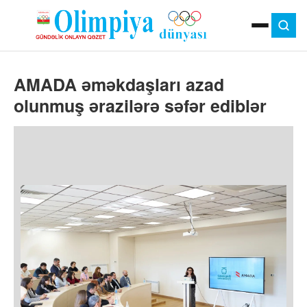
ANA SƏHIFƏ
AMADA əməkdaşları azad
MOK
OLIMPIYA OYUNLARI
olunmuş ərazilərə səfər ediblər
ÇAP VERSIYASI
TV
GÜNDƏM
İDMAN
OLIMPIYA HƏRƏKATI
MƏDƏNIYYƏT
MÜSAHIBƏ
FOTO
VIDEO
DIGƏR