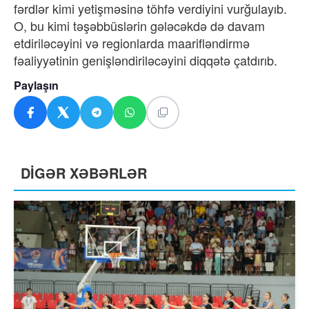
fərdlər kimi yetişməsinə töhfə verdiyini vurğulayıb.
O, bu kimi təşəbbüslərin gələcəkdə də davam
etdiriləcəyini və regionlarda maarifləndirmə
fəaliyyətinin genişləndiriləcəyini diqqətə çatdırıb.
Paylaşın
DİGƏR XƏBƏRLƏR