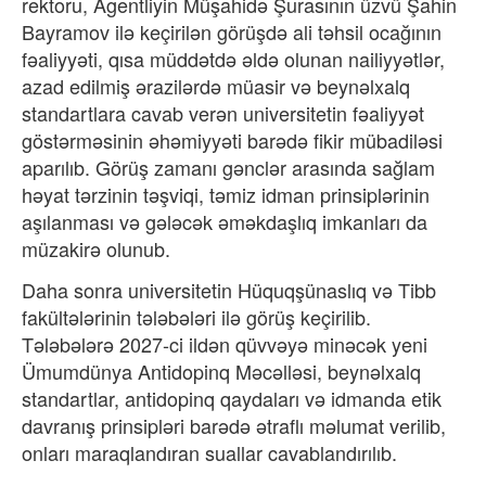
rektoru, Agentliyin Müşahidə Şurasının üzvü Şahin
Bayramov ilə keçirilən görüşdə ali təhsil ocağının
fəaliyyəti, qısa müddətdə əldə olunan nailiyyətlər,
azad edilmiş ərazilərdə müasir və beynəlxalq
standartlara cavab verən universitetin fəaliyyət
göstərməsinin əhəmiyyəti barədə fikir mübadiləsi
aparılıb. Görüş zamanı gənclər arasında sağlam
həyat tərzinin təşviqi, təmiz idman prinsiplərinin
aşılanması və gələcək əməkdaşlıq imkanları da
müzakirə olunub.
Daha sonra universitetin Hüquqşünaslıq və Tibb
fakültələrinin tələbələri ilə görüş keçirilib.
Tələbələrə 2027-ci ildən qüvvəyə minəcək yeni
Ümumdünya Antidopinq Məcəlləsi, beynəlxalq
standartlar, antidopinq qaydaları və idmanda etik
davranış prinsipləri barədə ətraflı məlumat verilib,
onları maraqlandıran suallar cavablandırılıb.