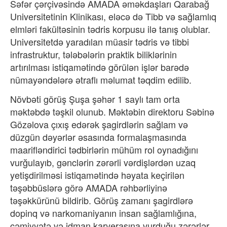
Səfər çərçivəsində AMADA əməkdaşları Qarabağ
Universitetinin Klinikası, eləcə də Tibb və sağlamlıq
elmləri fakültəsinin tədris korpusu ilə tanış olublar.
Universitetdə yaradılan müasir tədris və tibbi
infrastruktur, tələbələrin praktik biliklərinin
artırılması istiqamətində görülən işlər barədə
nümayəndələrə ətraflı məlumat təqdim edilib.
Növbəti görüş Şuşa şəhər 1 saylı tam orta
məktəbdə təşkil olunub. Məktəbin direktoru Səbinə
Gözəlova çıxış edərək şagirdlərin sağlam və
düzgün dəyərlər əsasında formalaşmasında
maarifləndirici tədbirlərin mühüm rol oynadığını
vurğulayıb, gənclərin zərərli vərdişlərdən uzaq
yetişdirilməsi istiqamətində həyata keçirilən
təşəbbüslərə görə AMADA rəhbərliyinə
təşəkkürünü bildirib. Görüş zamanı şagirdlərə
dopinq və narkomaniyanın insan sağlamlığına,
cəmiyyətə və idman karyerasına vurduğu zərərlər