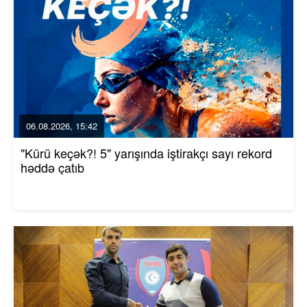
06.08.2026, 15:42
"Kürü keçək?! 5" yarışında iştirakçı sayı rekord
həddə çatıb