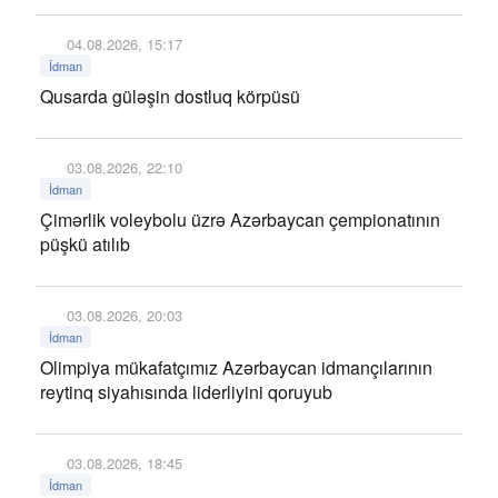
04.08.2026, 15:17
İdman
Qusarda güləşin dostluq körpüsü
03.08.2026, 22:10
İdman
Çimərlik voleybolu üzrə Azərbaycan çempionatının
püşkü atılıb
03.08.2026, 20:03
İdman
Olimpiya mükafatçımız Azərbaycan idmançılarının
reytinq siyahısında liderliyini qoruyub
03.08.2026, 18:45
İdman