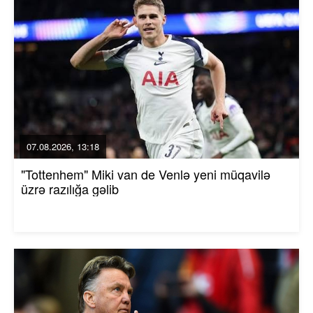
07.08.2026, 13:18
"Tottenhem" Miki van de Venlə yeni müqavilə
üzrə razılığa gəlib