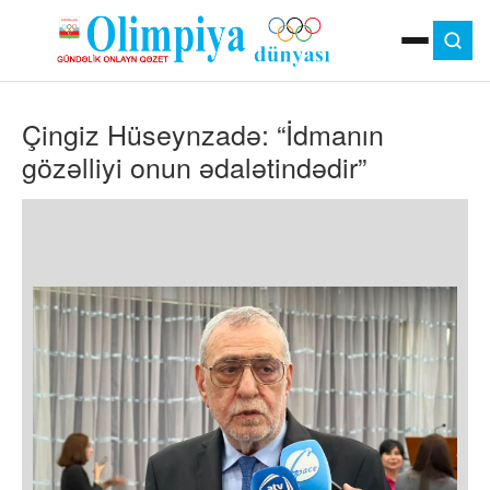
ANA SƏHIFƏ
Çingiz Hüseynzadə: “İdmanın
MOK
OLIMPIYA OYUNLARI
gözəlliyi onun ədalətindədir”
ÇAP VERSIYASI
TV
GÜNDƏM
İDMAN
OLIMPIYA HƏRƏKATI
MƏDƏNIYYƏT
MÜSAHIBƏ
FOTO
VIDEO
DIGƏR