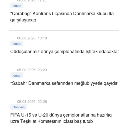
İdman
"Qarabağ" Konfrans Liqasında Danimarka klubu ilə
qarşılaşacaq
06.08.2026, 10:18
İdman
Cüdoçularımız dünya çempionatında iştirak edəcəklər
05.08.2026, 23:29
İdman
"Sabah" Danimarka səfərindən məğlubiyyətlə qayıdır
05.08.2026, 22:26
Gündəm
FIFA U-15 və U-20 dünya çempionatlarına hazırlıq
üzrə Təşkilat Komitəsinin iclası baş tutub