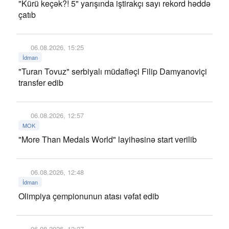
"Kürü keçək?! 5" yarışında iştirakçı sayı rekord həddə
çatıb
06.08.2026, 15:25
İdman
"Turan Tovuz" serbiyalı müdafiəçi Filip Damyanoviçi
transfer edib
06.08.2026, 12:57
MOK
"More Than Medals World" layihəsinə start verilib
06.08.2026, 12:48
İdman
Olimpiya çempionunun atası vəfat edib
06.08.2026, 12:27