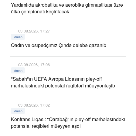
Yardımlıda akrobatika və aerobika gimnastikası üzrə
ölkə çempionatı keçiriləcək
03.08.2026, 17:27
İdman
Qadın velosipedçimiz Çində qələbə qazanıb
03.08.2026, 17:06
İdman
"Sabah"ın UEFA Avropa Liqasının pley-off
mərhələsindəki potensial rəqibləri müəyyənləşib
03.08.2026, 17:02
İdman
Konfrans Liqası: "Qarabağ"ın pley-off mərhələsindəki
potensial rəqibləri müəyyənləşdi