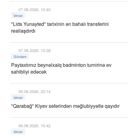
07.08.2026, 10:40
İdman
"Lids Yunayted" tarixinin ən bahalı transferini
reallaşdırdı
07.08.2026, 10:28
Gündəm
Paytaxtımız beynəlxalq badminton turnirinə ev
sahibliyi edəcək
06.08.2026, 23:14
İdman
"Qarabağ" Kiyev səfərindən məğlubiyyətlə qayıdır
06.08.2026, 15:42
İdman