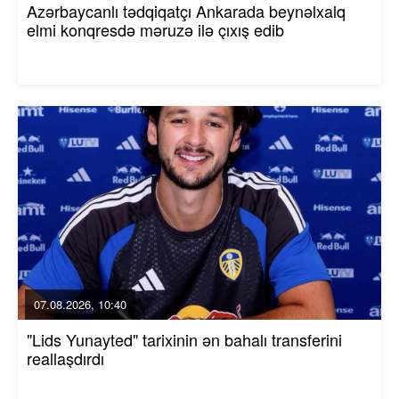
Azərbaycanlı tədqiqatçı Ankarada beynəlxalq
elmi konqresdə məruzə ilə çıxış edib
07.08.2026, 10:40
"Lids Yunayted" tarixinin ən bahalı transferini
reallaşdırdı