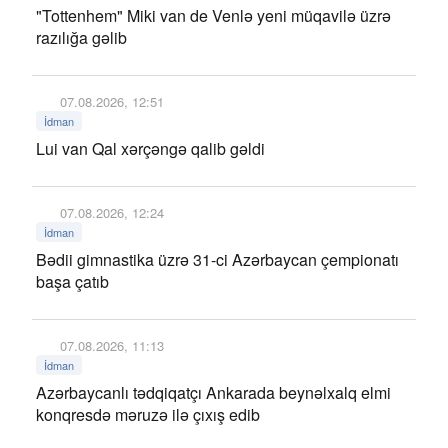
"Tottenhem" Miki van de Venlə yeni müqavilə üzrə
razılığa gəlib
07.08.2026, 12:51
İdman
Lui van Qal xərçəngə qalib gəldi
07.08.2026, 12:24
İdman
Bədii gimnastika üzrə 31-ci Azərbaycan çempionatı
başa çatıb
07.08.2026, 11:13
İdman
Azərbaycanlı tədqiqatçı Ankarada beynəlxalq elmi
konqresdə məruzə ilə çıxış edib