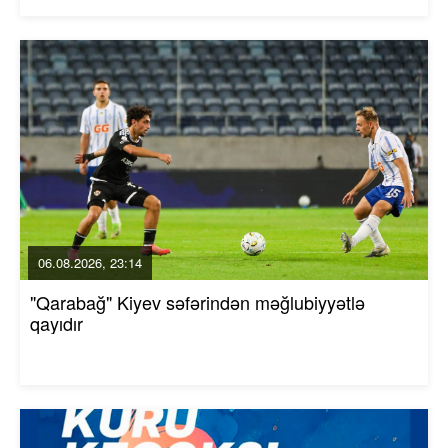
06.08.2026, 23:14
"Qarabağ" Kiyev səfərindən məğlubiyyətlə
qayıdır