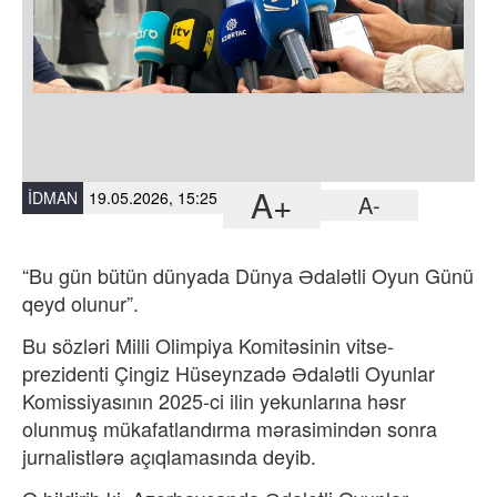
A+
İDMAN
19.05.2026, 15:25
A-
“Bu gün bütün dünyada Dünya Ədalətli Oyun Günü
qeyd olunur”.
Bu sözləri Milli Olimpiya Komitəsinin vitse-
prezidenti Çingiz Hüseynzadə Ədalətli Oyunlar
Komissiyasının 2025-ci ilin yekunlarına həsr
olunmuş mükafatlandırma mərasimindən sonra
jurnalistlərə açıqlamasında deyib.