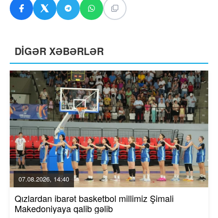
DİGƏR XƏBƏRLƏR
07.08.2026, 14:40
Qızlardan ibarət basketbol millimiz Şimali
Makedoniyaya qalib gəlib