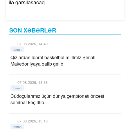
ilə qarşılaşacaq
SON XƏBƏRLƏR
07.08.2026, 14:40
İdman
Qızlardan ibarət basketbol millimiz Şimali
Makedoniyaya qalib gəlib
07.08.2026, 13:38
İdman
Cüdoçularımız üçün dünya çempionatı öncəsi
seminar keçirilib
07.08.2026, 13:18
İdman