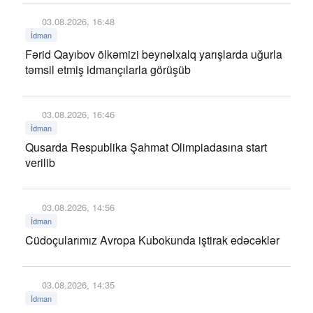
03.08.2026, 16:48
İdman
Fərid Qayıbov ölkəmizi beynəlxalq yarışlarda uğurla
təmsil etmiş idmançılarla görüşüb
03.08.2026, 16:46
İdman
Qusarda Respublika Şahmat Olimpiadasına start
verilib
03.08.2026, 14:56
İdman
Cüdoçularımız Avropa Kubokunda iştirak edəcəklər
03.08.2026, 14:35
İdman