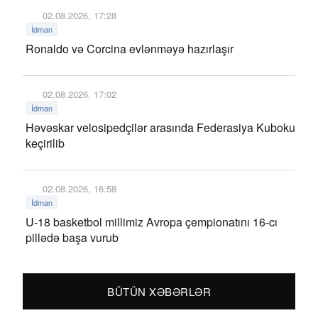
02.08.2026, 17:28
İdman
Ronaldo və Corcina evlənməyə hazırlaşır
02.08.2026, 17:02
İdman
Həvəskar velosipedçilər arasında Federasiya Kuboku
keçirilib
02.08.2026, 16:58
İdman
U-18 basketbol millimiz Avropa çempionatını 16-cı
pillədə başa vurub
BÜTÜN XƏBƏRLƏR