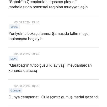
"Sabah"ın Çempionlar Liqasının pley-off
mərhələsində potensial rəqibləri müəyyənləşib
03.08.2026, 13:40
İdman
Yeniyetmə boksçularımız Şamaxıda təlim-məşq
toplanışına başlayıb
02.08.2026, 23:49
MOK
"Qarabağ"ın futbolçusu iki ay yaşıl meydanlardan
kənarda qalacaq
02.08.2026, 19:09
Gündəm
Dünya çempionatı: Güləşçimiz gümüş medal qazandı