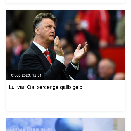
07.08.2026, 12:51
Lui van Qal xərçəngə qalib gəldi