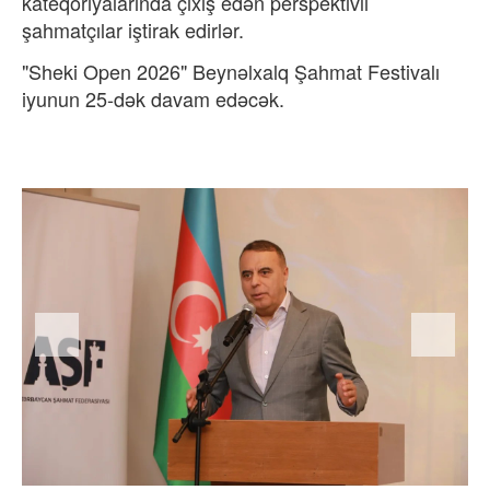
kateqoriyalarında çıxış edən perspektivli
şahmatçılar iştirak edirlər.
"Sheki Open 2026" Beynəlxalq Şahmat Festivalı
iyunun 25-dək davam edəcək.