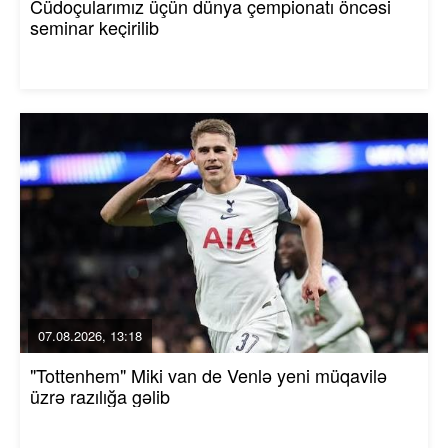
Cüdoçularımız üçün dünya çempionatı öncəsi
seminar keçirilib
07.08.2026, 13:18
"Tottenhem" Miki van de Venlə yeni müqavilə
üzrə razılığa gəlib