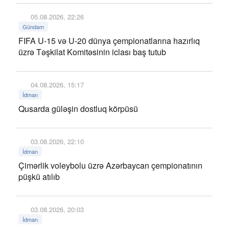
05.08.2026, 22:26
Gündəm
FIFA U-15 və U-20 dünya çempionatlarına hazırlıq
üzrə Təşkilat Komitəsinin iclası baş tutub
04.08.2026, 15:17
İdman
Qusarda güləşin dostluq körpüsü
03.08.2026, 22:10
İdman
Çimərlik voleybolu üzrə Azərbaycan çempionatının
püşkü atılıb
03.08.2026, 20:03
İdman