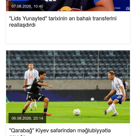
07.08.2026, 10:40
"Lids Yunayted" tarixinin ən bahalı transferini
reallaşdırdı
06.08.2026, 23:14
"Qarabağ" Kiyev səfərindən məğlubiyyətlə