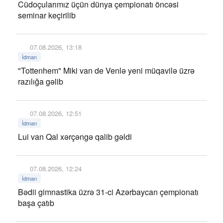
Cüdoçularımız üçün dünya çempionatı öncəsi
seminar keçirilib
07.08.2026, 13:18
İdman
"Tottenhem" Miki van de Venlə yeni müqavilə üzrə
razılığa gəlib
07.08.2026, 12:51
İdman
Lui van Qal xərçəngə qalib gəldi
07.08.2026, 12:24
İdman
Bədii gimnastika üzrə 31-ci Azərbaycan çempionatı
başa çatıb