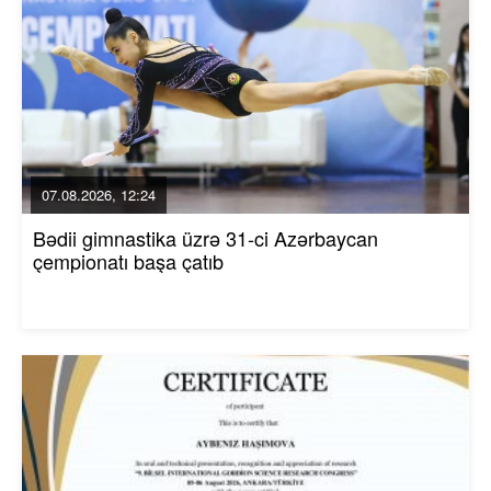
07.08.2026, 12:24
Bədii gimnastika üzrə 31-ci Azərbaycan
çempionatı başa çatıb