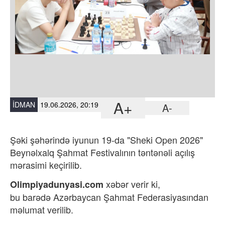
A+
İDMAN
19.06.2026, 20:19
A-
Şəki şəhərində iyunun 19-da "Sheki Open 2026"
Beynəlxalq Şahmat Festivalının təntənəli açılış
mərasimi keçirilib.
xəbər verir ki,
Olimpiyadunyasi.com
bu
barədə
Azərbaycan Şahmat Federasiyasından
məlumat verilib.