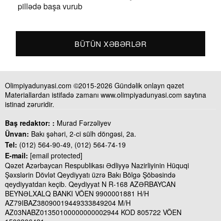
pillədə başa vurub
BÜTÜN XƏBƏRLƏR
Olimpiyadunyasi.com ©2015-2026 Gündəlik onlayn qəzet
Materiallardan istifadə zamanı www.olimpiyadunyasi.com saytına
istinad zəruridir.
Baş redaktor: :
Murad Fərzəliyev
Ünvan:
Bakı şəhəri, 2-ci sülh döngəsi, 2a.
Tel:
(012) 564-90-49, (012) 564-74-19
E-mail:
[email protected]
Qəzet Azərbaycan Respublikası Ədliyyə Nazirliyinin Hüquqi
Şəxslərin Dövlət Qeydiyyatı üzrə Bakı Bölgə Şöbəsində
qeydiyyatdan keçib. Qeydiyyat N R-168 AZƏRBAYCAN
BEYNƏLXALQ BANKI VÖEN 9900001881 H/H
AZ79IBAZ38090019449333849204 M/H
AZ03NABZ01350100000000002944 KOD 805722 VÖEN