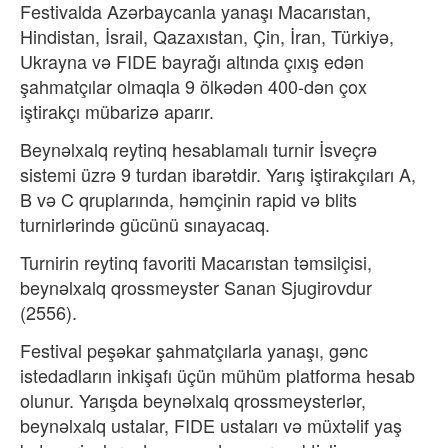
Festivalda Azərbaycanla yanaşı Macarıstan,
Hindistan, İsrail, Qazaxıstan, Çin, İran, Türkiyə,
Ukrayna və FIDE bayrağı altında çıxış edən
şahmatçılar olmaqla 9 ölkədən 400-dən çox
iştirakçı mübarizə aparır.
Beynəlxalq reytinq hesablamalı turnir İsveçrə
sistemi üzrə 9 turdan ibarətdir. Yarış iştirakçıları A,
B və C qruplarında, həmçinin rapid və blits
turnirlərində gücünü sınayacaq.
Turnirin reytinq favoriti Macarıstan təmsilçisi,
beynəlxalq qrossmeyster Sanan Sjugirovdur
(2556).
Festival peşəkar şahmatçılarla yanaşı, gənc
istedadların inkişafı üçün mühüm platforma hesab
olunur. Yarışda beynəlxalq qrossmeysterlər,
beynəlxalq ustalar, FIDE ustaları və müxtəlif yaş