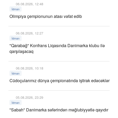
06.08.2026, 12:48
İdman
Olimpiya çempionunun atası vəfat edib
06.08.2026, 12:27
İdman
"Qarabağ" Konfrans Liqasında Danimarka klubu ilə
qarşılaşacaq
06.08.2026, 10:18
İdman
Cüdoçularımız dünya çempionatında iştirak edəcəklər
05.08.2026, 23:29
İdman
"Sabah" Danimarka səfərindən məğlubiyyətlə qayıdır