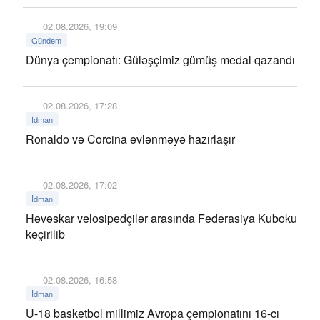
02.08.2026, 19:09
Gündəm
Dünya çempionatı: Güləşçimiz gümüş medal qazandı
02.08.2026, 17:28
İdman
Ronaldo və Corcina evlənməyə hazırlaşır
02.08.2026, 17:02
İdman
Həvəskar velosipedçilər arasında Federasiya Kuboku
keçirilib
02.08.2026, 16:58
İdman
U-18 basketbol millimiz Avropa çempionatını 16-cı