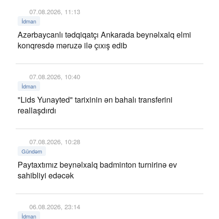
07.08.2026, 11:13
İdman
Azərbaycanlı tədqiqatçı Ankarada beynəlxalq elmi
konqresdə məruzə ilə çıxış edib
07.08.2026, 10:40
İdman
"Lids Yunayted" tarixinin ən bahalı transferini
reallaşdırdı
07.08.2026, 10:28
Gündəm
Paytaxtımız beynəlxalq badminton turnirinə ev
sahibliyi edəcək
06.08.2026, 23:14
İdman