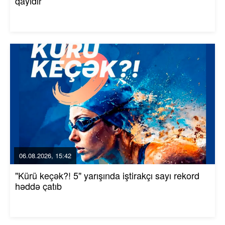
qayıdır
06.08.2026, 15:42
"Kürü keçək?! 5" yarışında iştirakçı sayı rekord
həddə çatıb