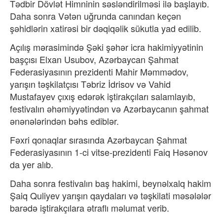
Tədbir Dövlət Himninin səsləndirilməsi ilə başlayıb.
Daha sonra Vətən uğrunda canından keçən
şəhidlərin xatirəsi bir dəqiqəlik sükutla yad edilib.
Açılış mərasimində Şəki şəhər icra hakimiyyətinin
başçısı Elxan Usubov, Azərbaycan Şahmat
Federasiyasının prezidenti Mahir Məmmədov,
yarışın təşkilatçısı Təbriz İdrisov və Vahid
Mustafayev çıxış edərək iştirakçıları salamlayıb,
festivalın əhəmiyyətindən və Azərbaycanın şahmat
ənənələrindən bəhs ediblər.
Fəxri qonaqlar sırasında Azərbaycan Şahmat
Federasiyasının 1-ci vitse-prezidenti Faiq Həsənov
da yer alıb.
Daha sonra festivalın baş hakimi, beynəlxalq hakim
Şaiq Quliyev yarışın qaydaları və təşkilati məsələlər
barədə iştirakçılara ətraflı məlumat verib.