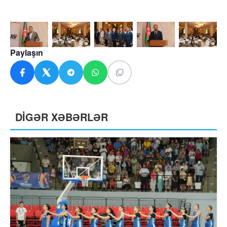
Paylaşın
DİGƏR XƏBƏRLƏR