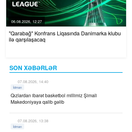
06.08.2026, 12:27
"Qarabağ" Konfrans Liqasında Danimarka klubu
ilə qarşılaşacaq
SON XƏBƏRLƏR
07.08.2026, 14:40
İdman
Qızlardan ibarət basketbol millimiz Şimali
Makedoniyaya qalib gəlib
07.08.2026, 13:38
İdman