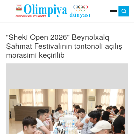
ANA SƏHIFƏ
"Sheki Open 2026" Beynəlxalq
MOK
OLIMPIYA OYUNLARI
Şahmat Festivalının təntənəli açılış
ÇAP VERSIYASI
mərasimi keçirilib
TV
GÜNDƏM
İDMAN
OLIMPIYA HƏRƏKATI
MƏDƏNIYYƏT
MÜSAHIBƏ
FOTO
VIDEO
DIGƏR