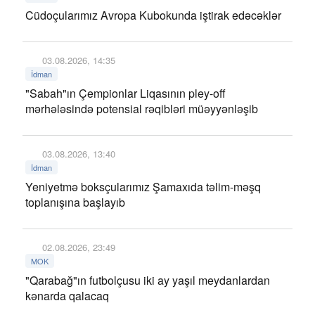
Cüdoçularımız Avropa Kubokunda iştirak edəcəklər
03.08.2026, 14:35
İdman
"Sabah"ın Çempionlar Liqasının pley-off
mərhələsində potensial rəqibləri müəyyənləşib
03.08.2026, 13:40
İdman
Yeniyetmə boksçularımız Şamaxıda təlim-məşq
toplanışına başlayıb
02.08.2026, 23:49
MOK
"Qarabağ"ın futbolçusu iki ay yaşıl meydanlardan
kənarda qalacaq