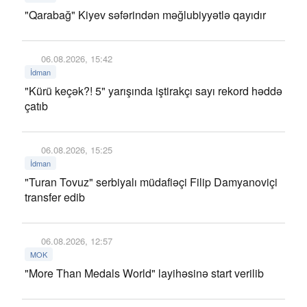
"Qarabağ" Kiyev səfərindən məğlubiyyətlə qayıdır
06.08.2026, 15:42
İdman
"Kürü keçək?! 5" yarışında iştirakçı sayı rekord həddə
çatıb
06.08.2026, 15:25
İdman
"Turan Tovuz" serbiyalı müdafiəçi Filip Damyanoviçi
transfer edib
06.08.2026, 12:57
MOK
"More Than Medals World" layihəsinə start verilib