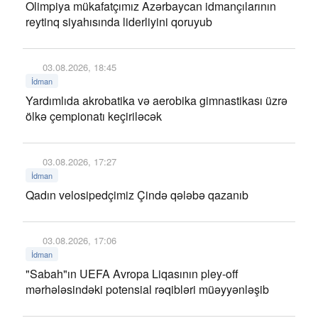
Olimpiya mükafatçımız Azərbaycan idmançılarının
reytinq siyahısında liderliyini qoruyub
03.08.2026, 18:45
İdman
Yardımlıda akrobatika və aerobika gimnastikası üzrə
ölkə çempionatı keçiriləcək
03.08.2026, 17:27
İdman
Qadın velosipedçimiz Çində qələbə qazanıb
03.08.2026, 17:06
İdman
"Sabah"ın UEFA Avropa Liqasının pley-off
mərhələsindəki potensial rəqibləri müəyyənləşib