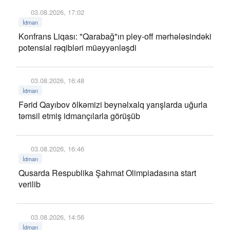
03.08.2026, 17:02
İdman
Konfrans Liqası: "Qarabağ"ın pley-off mərhələsindəki
potensial rəqibləri müəyyənləşdi
03.08.2026, 16:48
İdman
Fərid Qayıbov ölkəmizi beynəlxalq yarışlarda uğurla
təmsil etmiş idmançılarla görüşüb
03.08.2026, 16:46
İdman
Qusarda Respublika Şahmat Olimpiadasına start
verilib
03.08.2026, 14:56
İdman