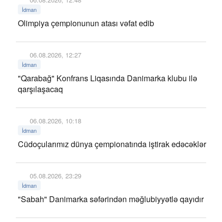
İdman
Olimpiya çempionunun atası vəfat edib
06.08.2026, 12:27
İdman
"Qarabağ" Konfrans Liqasında Danimarka klubu ilə
qarşılaşacaq
06.08.2026, 10:18
İdman
Cüdoçularımız dünya çempionatında iştirak edəcəklər
05.08.2026, 23:29
İdman
"Sabah" Danimarka səfərindən məğlubiyyətlə qayıdır