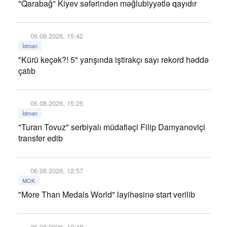
"Qarabağ" Kiyev səfərindən məğlubiyyətlə qayıdır
06.08.2026, 15:42
İdman
"Kürü keçək?! 5" yarışında iştirakçı sayı rekord həddə
çatıb
06.08.2026, 15:25
İdman
"Turan Tovuz" serbiyalı müdafiəçi Filip Damyanoviçi
transfer edib
06.08.2026, 12:57
MOK
"More Than Medals World" layihəsinə start verilib
06.08.2026, 12:48