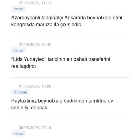
07.08.2026, 11:13
İdman
Azərbaycanlı tədqiqatçı Ankarada beynəlxalq elmi
konqresdə məruzə ilə çıxış edib
07.08.2026, 10:40
İdman
"Lids Yunayted" tarixinin ən bahalı transferini
reallaşdırdı
07.08.2026, 10:28
Gündəm
Paytaxtımız beynəlxalq badminton turnirinə ev
sahibliyi edəcək
06.08.2026, 23:14
İdman