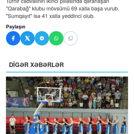
Turnir cədvəlinin ikinci pilləsində qərarlaşan
"Qarabağ" klubu mövsümü 69 xalla başa vurub.
"Sumqayıt" isə 41 xalla yeddinci olub.
Paylaşın
DİGƏR XƏBƏRLƏR