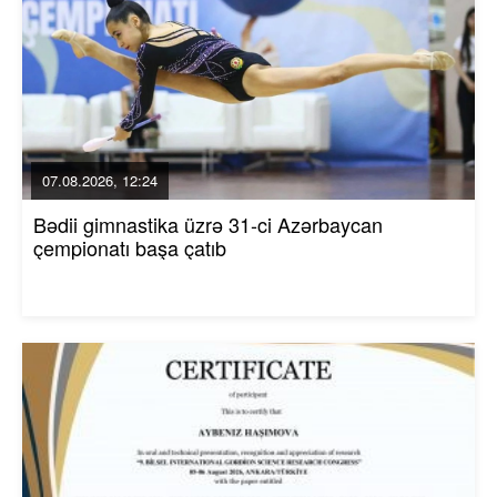
07.08.2026, 12:24
Bədii gimnastika üzrə 31-ci Azərbaycan
çempionatı başa çatıb