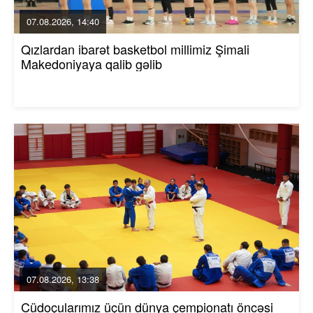
07.08.2026, 14:40
Qızlardan ibarət basketbol millimiz Şimali
Makedoniyaya qalib gəlib
07.08.2026, 13:38
Cüdoçularımız üçün dünya çempionatı öncəsi