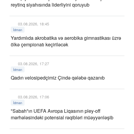
reytinq siyahısında liderliyini qoruyub
03.08.2026, 18:45
İdman
Yardımlıda akrobatika və aerobika gimnastikası üzrə
ölkə çempionatı keçiriləcək
03.08.2026, 17:27
İdman
Qadın velosipedçimiz Çində qələbə qazanıb
03.08.2026, 17:06
İdman
"Sabah"ın UEFA Avropa Liqasının pley-off
mərhələsindəki potensial rəqibləri müəyyənləşib