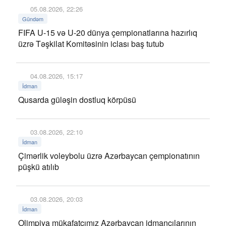
05.08.2026, 22:26
Gündəm
FIFA U-15 və U-20 dünya çempionatlarına hazırlıq
üzrə Təşkilat Komitəsinin iclası baş tutub
04.08.2026, 15:17
İdman
Qusarda güləşin dostluq körpüsü
03.08.2026, 22:10
İdman
Çimərlik voleybolu üzrə Azərbaycan çempionatının
püşkü atılıb
03.08.2026, 20:03
İdman
Olimpiya mükafatçımız Azərbaycan idmançılarının