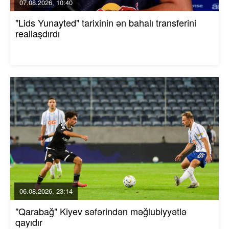
07.08.2026, 10:40
"Lids Yunayted" tarixinin ən bahalı transferini
reallaşdırdı
06.08.2026, 23:14
"Qarabağ" Kiyev səfərindən məğlubiyyətlə
qayıdır