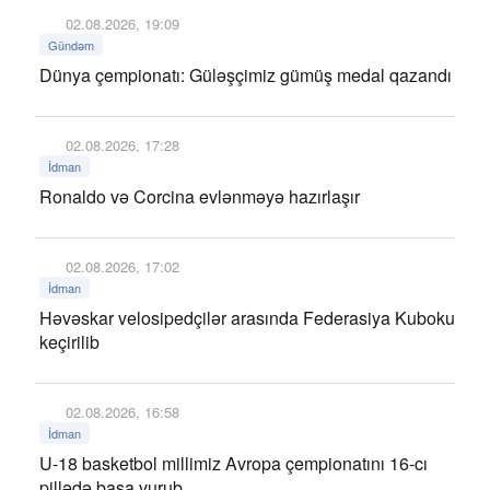
02.08.2026, 19:09
Gündəm
Dünya çempionatı: Güləşçimiz gümüş medal qazandı
02.08.2026, 17:28
İdman
Ronaldo və Corcina evlənməyə hazırlaşır
02.08.2026, 17:02
İdman
Həvəskar velosipedçilər arasında Federasiya Kuboku
keçirilib
02.08.2026, 16:58
İdman
U-18 basketbol millimiz Avropa çempionatını 16-cı
pillədə başa vurub