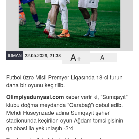
A+
İDMAN
22.05.2026, 21:38
A-
Futbol üzrə Misli Premyer Liqasında 18-ci turun
daha bir oyunu keçirilib.
xəbər verir ki, "Sumqayıt"
Olimpiyadunyasi.com
klubu doğma meydanda "
Qarabağ"ı qəbul edib.
Mehdi Hüseynzadə adına Sumqayıt şəhər
stadionunda keçirilən oyun Ağdam təmsilçisinin
qələbəsi ilə yekunlaşıb -3:4.