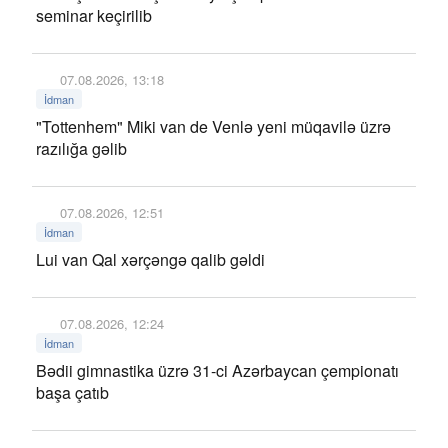
seminar keçirilib
07.08.2026, 13:18
İdman
"Tottenhem" Miki van de Venlə yeni müqavilə üzrə
razılığa gəlib
07.08.2026, 12:51
İdman
Lui van Qal xərçəngə qalib gəldi
07.08.2026, 12:24
İdman
Bədii gimnastika üzrə 31-ci Azərbaycan çempionatı
başa çatıb