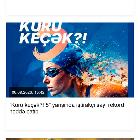
06.08.2026, 15:42
"Kürü keçək?! 5" yarışında iştirakçı sayı rekord
həddə çatıb