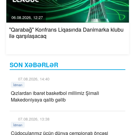
06.08.2026, 12:27
"Qarabağ" Konfrans Liqasında Danimarka klubu
ilə qarşılaşacaq
SON XƏBƏRLƏR
07.08.2026, 14:40
İdman
Qızlardan ibarət basketbol millimiz Şimali
Makedoniyaya qalib gəlib
07.08.2026, 13:38
İdman
Cüdoçularımız üçün dünya çempionatı öncəsi