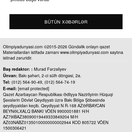
BÜTÜN XƏBƏRLƏR
Olimpiyadunyasi.com ©2015-2026 Gündəlik onlayn qəzet
Materiallardan istifadə zamanı www.olimpiyadunyasi.com saytına
istinad zəruridir.
Baş redaktor: :
Murad Fərzəliyev
Ünvan:
Bakı şəhəri, 2-ci sülh döngəsi, 2a.
Tel:
(012) 564-90-49, (012) 564-74-19
E-mail:
[email protected]
Qəzet Azərbaycan Respublikası Ədliyyə Nazirliyinin Hüquqi
Şəxslərin Dövlət Qeydiyyatı üzrə Bakı Bölgə Şöbəsində
qeydiyyatdan keçib. Qeydiyyat N R-168 AZƏRBAYCAN
BEYNƏLXALQ BANKI VÖEN 9900001881 H/H
AZ79IBAZ38090019449333849204 M/H
AZ03NABZ01350100000000002944 KOD 805722 VÖEN
1500306421