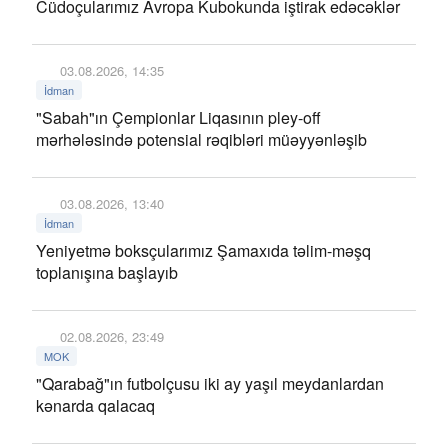
Cüdoçularımız Avropa Kubokunda iştirak edəcəklər
03.08.2026, 14:35
İdman
"Sabah"ın Çempionlar Liqasının pley-off
mərhələsində potensial rəqibləri müəyyənləşib
03.08.2026, 13:40
İdman
Yeniyetmə boksçularımız Şamaxıda təlim-məşq
toplanışına başlayıb
02.08.2026, 23:49
MOK
"Qarabağ"ın futbolçusu iki ay yaşıl meydanlardan
kənarda qalacaq