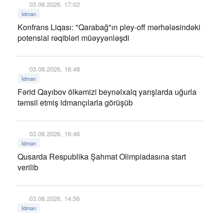
03.08.2026, 17:02
İdman
Konfrans Liqası: "Qarabağ"ın pley-off mərhələsindəki
potensial rəqibləri müəyyənləşdi
03.08.2026, 16:48
İdman
Fərid Qayıbov ölkəmizi beynəlxalq yarışlarda uğurla
təmsil etmiş idmançılarla görüşüb
03.08.2026, 16:46
İdman
Qusarda Respublika Şahmat Olimpiadasına start
verilib
03.08.2026, 14:56
İdman