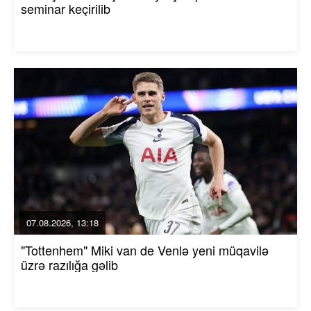
seminar keçirilib
07.08.2026, 13:18
"Tottenhem" Miki van de Venlə yeni müqavilə
üzrə razılığa gəlib