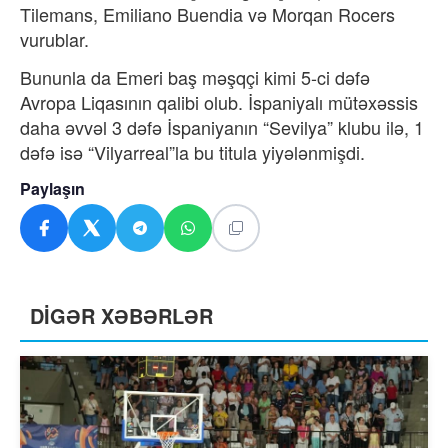
Tilemans, Emiliano Buendia və Morqan Rocers
vurublar.
Bununla da Emeri baş məşqçi kimi 5-ci dəfə
Avropa Liqasının qalibi olub. İspaniyalı mütəxəssis
daha əvvəl 3 dəfə İspaniyanın “Sevilya” klubu ilə, 1
dəfə isə “Vilyarreal”la bu titula yiyələnmişdi.
Paylaşın
DİGƏR XƏBƏRLƏR