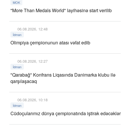
MOK
"More Than Medals World" layihəsinə start verilib
06.08.2026, 12:48
İdman
Olimpiya çempionunun atası vəfat edib
06.08.2026, 12:27
İdman
"Qarabağ" Konfrans Liqasında Danimarka klubu ilə
qarşılaşacaq
06.08.2026, 10:18
İdman
Cüdoçularımız dünya çempionatında iştirak edəcəklər