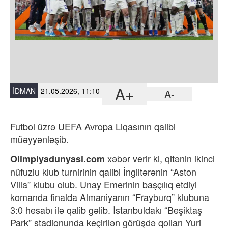
A+
İDMAN
21.05.2026, 11:10
A-
Futbol üzrə UEFA Avropa Liqasının qalibi
müəyyənləşib.
xəbər verir ki,
qitənin ikinci
Olimpiyadunyasi.com
nüfuzlu klub turnirinin qalibi İngiltərənin “Aston
Villa” klubu olub. Unay Emerinin başçılıq etdiyi
komanda finalda Almaniyanın “Frayburq” klubuna
3:0 hesabı ilə qalib gəlib. İstanbuldakı “Beşiktaş
Park” stadionunda keçirilən görüşdə qolları Yuri