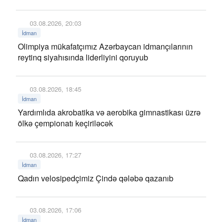
03.08.2026, 20:03
İdman
Olimpiya mükafatçımız Azərbaycan idmançılarının
reytinq siyahısında liderliyini qoruyub
03.08.2026, 18:45
İdman
Yardımlıda akrobatika və aerobika gimnastikası üzrə
ölkə çempionatı keçiriləcək
03.08.2026, 17:27
İdman
Qadın velosipedçimiz Çində qələbə qazanıb
03.08.2026, 17:06
İdman