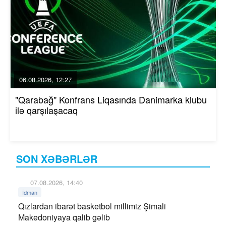
06.08.2026, 12:27
"Qarabağ" Konfrans Liqasında Danimarka klubu
ilə qarşılaşacaq
SON XƏBƏRLƏR
07.08.2026, 14:40
İdman
Qızlardan ibarət basketbol millimiz Şimali
Makedoniyaya qalib gəlib