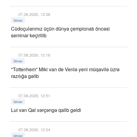
07.08.2026, 13:38
İdman
Cüdoçularımız üçün dünya çempionatı öncəsi
seminar keçirilib
07.08.2026, 13:18
İdman
"Tottenhem" Miki van de Venlə yeni müqavilə üzrə
razılığa gəlib
07.08.2026, 12:51
İdman
Lui van Qal xərçəngə qalib gəldi
07.08.2026, 12:24
İdman