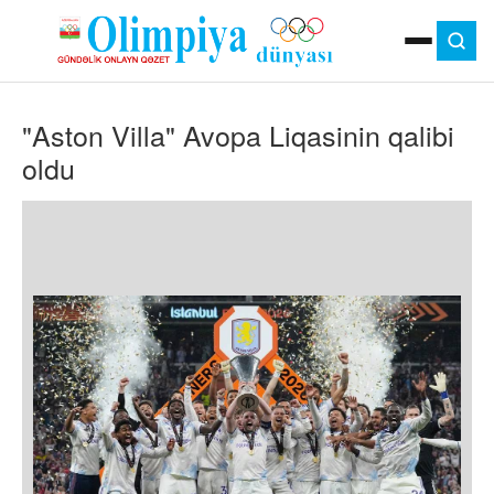
ANA SƏHIFƏ
"Aston Villa" Avopa Liqasinin qalibi
MOK
OLIMPIYA OYUNLARI
oldu
ÇAP VERSIYASI
TV
GÜNDƏM
İDMAN
OLIMPIYA HƏRƏKATI
MƏDƏNIYYƏT
MÜSAHIBƏ
FOTO
VIDEO
DIGƏR