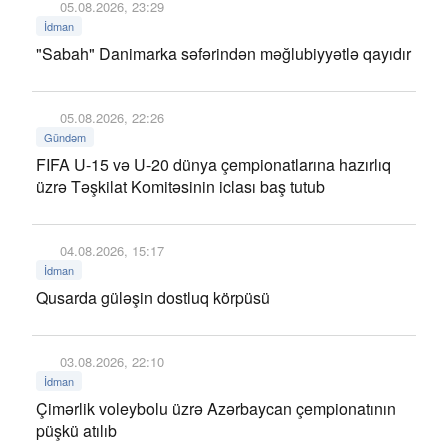
05.08.2026, 23:29
İdman
"Sabah" Danimarka səfərindən məğlubiyyətlə qayıdır
05.08.2026, 22:26
Gündəm
FIFA U-15 və U-20 dünya çempionatlarına hazırlıq
üzrə Təşkilat Komitəsinin iclası baş tutub
04.08.2026, 15:17
İdman
Qusarda güləşin dostluq körpüsü
03.08.2026, 22:10
İdman
Çimərlik voleybolu üzrə Azərbaycan çempionatının
püşkü atılıb