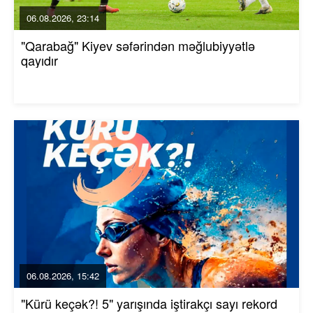
06.08.2026, 23:14
"Qarabağ" Kiyev səfərindən məğlubiyyətlə
qayıdır
06.08.2026, 15:42
"Kürü keçək?! 5" yarışında iştirakçı sayı rekord