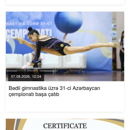
07.08.2026, 12:24
Bədii gimnastika üzrə 31-ci Azərbaycan
çempionatı başa çatıb