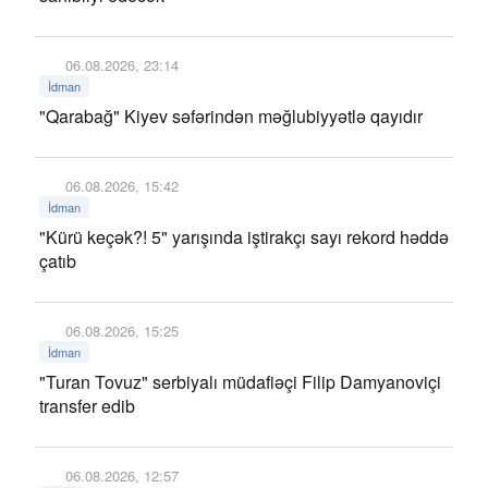
06.08.2026, 23:14
İdman
"Qarabağ" Kiyev səfərindən məğlubiyyətlə qayıdır
06.08.2026, 15:42
İdman
"Kürü keçək?! 5" yarışında iştirakçı sayı rekord həddə
çatıb
06.08.2026, 15:25
İdman
"Turan Tovuz" serbiyalı müdafiəçi Filip Damyanoviçi
transfer edib
06.08.2026, 12:57