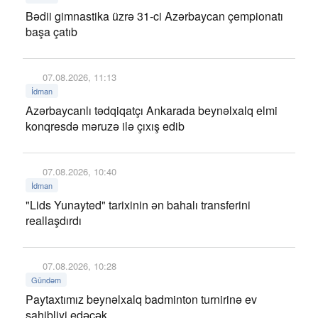
Bədii gimnastika üzrə 31-ci Azərbaycan çempionatı
başa çatıb
07.08.2026, 11:13
İdman
Azərbaycanlı tədqiqatçı Ankarada beynəlxalq elmi
konqresdə məruzə ilə çıxış edib
07.08.2026, 10:40
İdman
"Lids Yunayted" tarixinin ən bahalı transferini
reallaşdırdı
07.08.2026, 10:28
Gündəm
Paytaxtımız beynəlxalq badminton turnirinə ev
sahibliyi edəcək