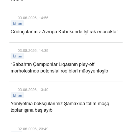
03.08.2026, 14:56
İdman
Cüdoçularımız Avropa Kubokunda iştirak edəcəklər
03.08.2026, 14:35
İdman
"Sabah"ın Çempionlar Liqasının pley-off
mərhələsində potensial rəqibləri müəyyənləşib
03.08.2026, 13:40
İdman
Yeniyetmə boksçularımız Şamaxıda təlim-məşq
toplanışına başlayıb
02.08.2026, 23:49