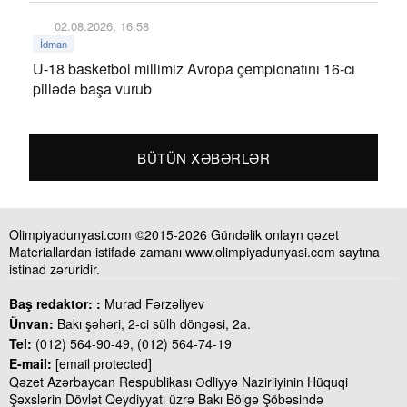
02.08.2026, 16:58
İdman
U-18 basketbol millimiz Avropa çempionatını 16-cı
pillədə başa vurub
BÜTÜN XƏBƏRLƏR
Olimpiyadunyasi.com ©2015-2026 Gündəlik onlayn qəzet
Materiallardan istifadə zamanı www.olimpiyadunyasi.com saytına
istinad zəruridir.
Baş redaktor: :
Murad Fərzəliyev
Ünvan:
Bakı şəhəri, 2-ci sülh döngəsi, 2a.
Tel:
(012) 564-90-49, (012) 564-74-19
E-mail:
[email protected]
Qəzet Azərbaycan Respublikası Ədliyyə Nazirliyinin Hüquqi
Şəxslərin Dövlət Qeydiyyatı üzrə Bakı Bölgə Şöbəsində