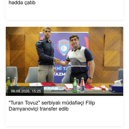
həddə çatıb
06.08.2026, 15:25
"Turan Tovuz" serbiyalı müdafiəçi Filip
Damyanoviçi transfer edib