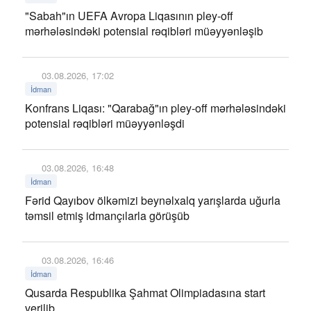
"Sabah"ın UEFA Avropa Liqasının pley-off
mərhələsindəki potensial rəqibləri müəyyənləşib
03.08.2026, 17:02
İdman
Konfrans Liqası: "Qarabağ"ın pley-off mərhələsindəki
potensial rəqibləri müəyyənləşdi
03.08.2026, 16:48
İdman
Fərid Qayıbov ölkəmizi beynəlxalq yarışlarda uğurla
təmsil etmiş idmançılarla görüşüb
03.08.2026, 16:46
İdman
Qusarda Respublika Şahmat Olimpiadasına start
verilib