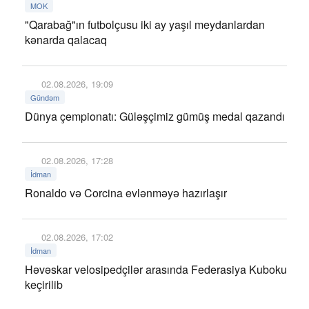
MOK
"Qarabağ"ın futbolçusu iki ay yaşıl meydanlardan
kənarda qalacaq
02.08.2026, 19:09
Gündəm
Dünya çempionatı: Güləşçimiz gümüş medal qazandı
02.08.2026, 17:28
İdman
Ronaldo və Corcina evlənməyə hazırlaşır
02.08.2026, 17:02
İdman
Həvəskar velosipedçilər arasında Federasiya Kuboku
keçirilib