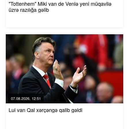
"Tottenhem" Miki van de Venlə yeni müqavilə
üzrə razılığa gəlib
07.08.2026, 12:51
Lui van Qal xərçəngə qalib gəldi