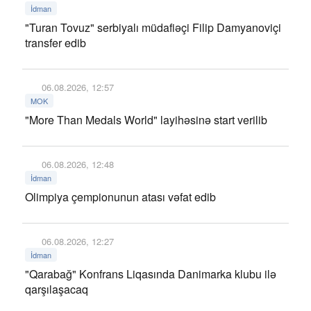
İdman
"Turan Tovuz" serbiyalı müdafiəçi Filip Damyanoviçi
transfer edib
06.08.2026, 12:57
MOK
"More Than Medals World" layihəsinə start verilib
06.08.2026, 12:48
İdman
Olimpiya çempionunun atası vəfat edib
06.08.2026, 12:27
İdman
"Qarabağ" Konfrans Liqasında Danimarka klubu ilə
qarşılaşacaq