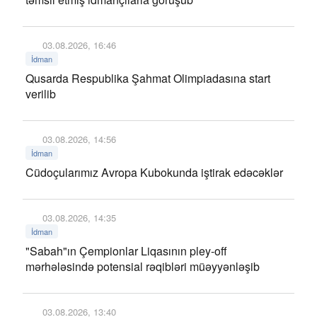
03.08.2026, 16:46
İdman
Qusarda Respublika Şahmat Olimpiadasına start
verilib
03.08.2026, 14:56
İdman
Cüdoçularımız Avropa Kubokunda iştirak edəcəklər
03.08.2026, 14:35
İdman
"Sabah"ın Çempionlar Liqasının pley-off
mərhələsində potensial rəqibləri müəyyənləşib
03.08.2026, 13:40