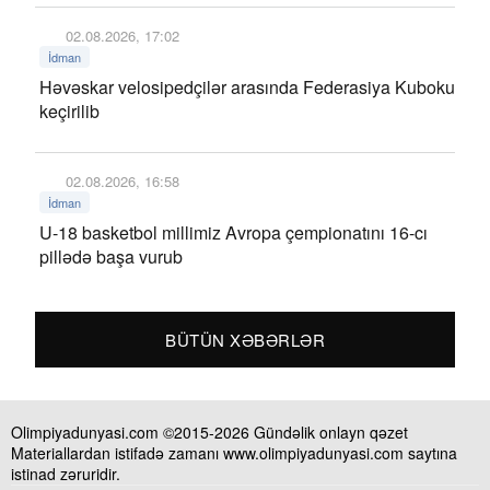
02.08.2026, 17:02
İdman
Həvəskar velosipedçilər arasında Federasiya Kuboku
keçirilib
02.08.2026, 16:58
İdman
U-18 basketbol millimiz Avropa çempionatını 16-cı
pillədə başa vurub
BÜTÜN XƏBƏRLƏR
Olimpiyadunyasi.com ©2015-2026 Gündəlik onlayn qəzet
Materiallardan istifadə zamanı www.olimpiyadunyasi.com saytına
istinad zəruridir.