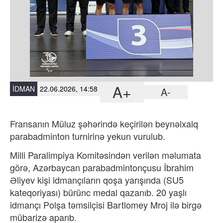
A+
İDMAN
22.06.2026, 14:58
A-
Fransanın Müluz şəhərində keçirilən beynəlxalq
parabadminton turnirinə yekun vurulub.
Milli Paralimpiya Komitəsindən verilən məlumata
görə, Azərbaycan parabadmintonçusu İbrahim
Əliyev kişi idmançıların qoşa yarışında (SU5
kateqoriyası) bürünc medal qazanıb. 20 yaşlı
idmançı Polşa təmsilçisi Bartlomey Mroj ilə birgə
mübarizə aparıb.