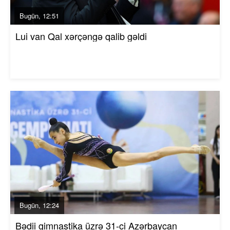
Bugün, 12:51
Lui van Qal xərçəngə qalib gəldi
Bugün, 12:24
Bədii gimnastika üzrə 31-ci Azərbaycan