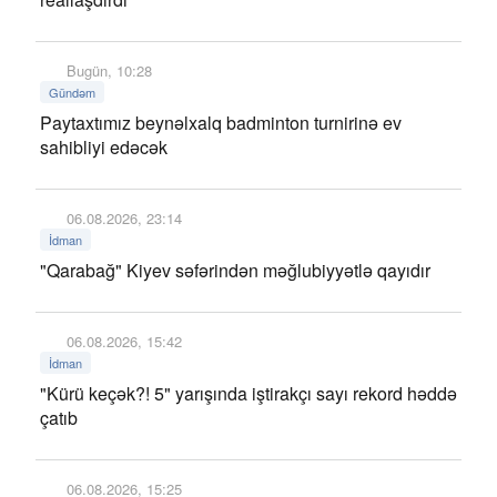
Bugün, 10:28
Gündəm
Paytaxtımız beynəlxalq badminton turnirinə ev
sahibliyi edəcək
06.08.2026, 23:14
İdman
"Qarabağ" Kiyev səfərindən məğlubiyyətlə qayıdır
06.08.2026, 15:42
İdman
"Kürü keçək?! 5" yarışında iştirakçı sayı rekord həddə
çatıb
06.08.2026, 15:25