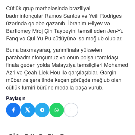
Cütlük qrup mərhələsində braziliyalı
badmintonçular Ramos Santos və Yeili Rodriges
üzərində qələbə qazanıb. İbrahim Əliyev və
Bartlomey Mroj Çin Taypeyini təmsil edən Jen-Yu
Fanq və Qui Yu Pu cütlüyünə isə məğlub olublar.
Buna baxmayaraq, yarımfinala yüksələn
parabadmintonçumuz və onun polşalı tərəfdaşı
finala gedən yolda Malayziya təmsilçiləri Mohamed
Azri və Çeah Liek Hou ilə qarşılaşıblar. Gərgin
mübarizə şəraitində keçən görüşdə məğlub olan
cütlük turniri bürünc medalla başa vurub.
Paylaşın