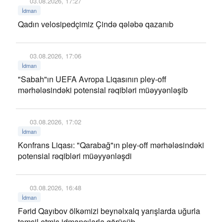
03.08.2026, 17:27
İdman
Qadın velosipedçimiz Çində qələbə qazanıb
03.08.2026, 17:06
İdman
"Sabah"ın UEFA Avropa Liqasının pley-off
mərhələsindəki potensial rəqibləri müəyyənləşib
03.08.2026, 17:02
İdman
Konfrans Liqası: "Qarabağ"ın pley-off mərhələsindəki
potensial rəqibləri müəyyənləşdi
03.08.2026, 16:48
İdman
Fərid Qayıbov ölkəmizi beynəlxalq yarışlarda uğurla
təmsil etmiş idmançılarla görüşüb