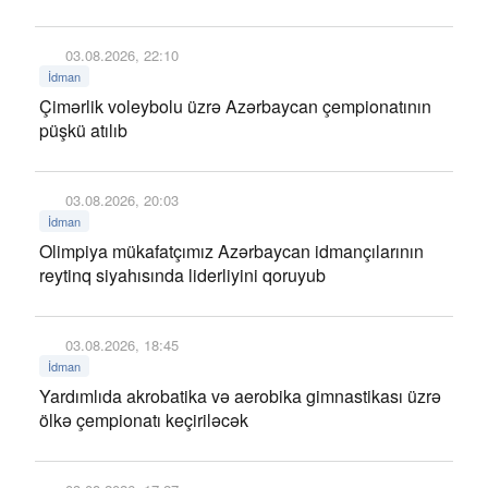
03.08.2026, 22:10
İdman
Çimərlik voleybolu üzrə Azərbaycan çempionatının
püşkü atılıb
03.08.2026, 20:03
İdman
Olimpiya mükafatçımız Azərbaycan idmançılarının
reytinq siyahısında liderliyini qoruyub
03.08.2026, 18:45
İdman
Yardımlıda akrobatika və aerobika gimnastikası üzrə
ölkə çempionatı keçiriləcək