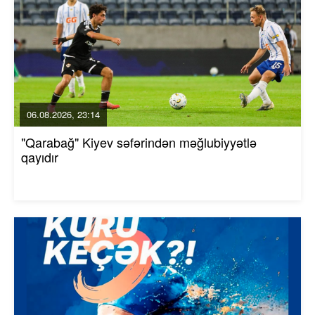
06.08.2026, 23:14
"Qarabağ" Kiyev səfərindən məğlubiyyətlə
qayıdır