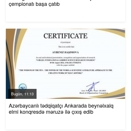
çempionatı başa çatıb
Bugün, 11:13
Azərbaycanlı tədqiqatçı Ankarada beynəlxalq
elmi konqresdə məruzə ilə çıxış edib