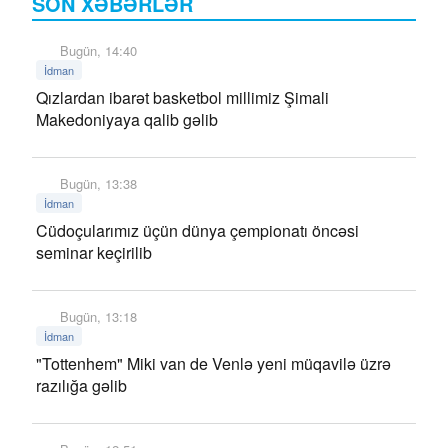
SON XƏBƏRLƏR
Bugün, 14:40
İdman
Qızlardan ibarət basketbol millimiz Şimali
Makedoniyaya qalib gəlib
Bugün, 13:38
İdman
Cüdoçularımız üçün dünya çempionatı öncəsi
seminar keçirilib
Bugün, 13:18
İdman
"Tottenhem" Miki van de Venlə yeni müqavilə üzrə
razılığa gəlib