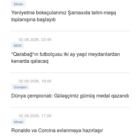
İdman
Yeniyetmə boksçularımız Şamaxıda təlim-məşq
toplanışına başlayıb
02.08.2026, 23:49
MOK
"Qarabağ"ın futbolçusu iki ay yaşıl meydanlardan
kənarda qalacaq
02.08.2026, 19:09
Gündəm
Dünya çempionatı: Güləşçimiz gümüş medal qazandı
02.08.2026, 17:28
İdman
Ronaldo və Corcina evlənməyə hazırlaşır