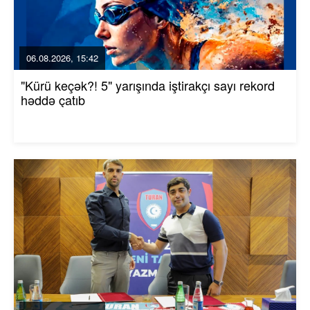
06.08.2026, 15:42
"Kürü keçək?! 5" yarışında iştirakçı sayı rekord
həddə çatıb