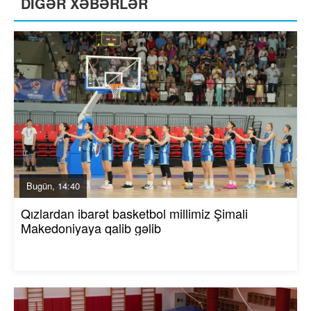
DİGƏR XƏBƏRLƏR
Bugün, 14:40
Qızlardan ibarət basketbol millimiz Şimali
Makedoniyaya qalib gəlib