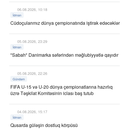
06.08.2026, 10:18
İdman
Cüdoçularımız dünya çempionatında iştirak edəcəklər
05.08.2026, 23:29
İdman
"Sabah" Danimarka səfərindən məğlubiyyətlə qayıdır
05.08.2026, 22:26
Gündəm
FIFA U-15 və U-20 dünya çempionatlarına hazırlıq
üzrə Təşkilat Komitəsinin iclası baş tutub
04.08.2026, 15:17
İdman
Qusarda güləşin dostluq körpüsü