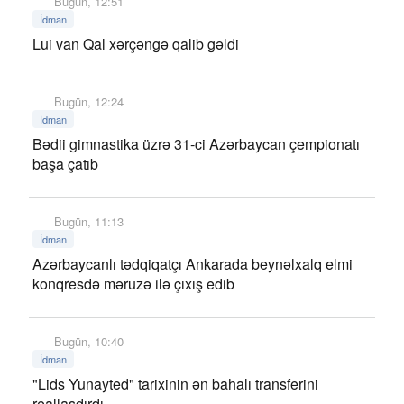
Bugün, 12:51
İdman
Lui van Qal xərçəngə qalib gəldi
Bugün, 12:24
İdman
Bədii gimnastika üzrə 31-ci Azərbaycan çempionatı
başa çatıb
Bugün, 11:13
İdman
Azərbaycanlı tədqiqatçı Ankarada beynəlxalq elmi
konqresdə məruzə ilə çıxış edib
Bugün, 10:40
İdman
"Lids Yunayted" tarixinin ən bahalı transferini
reallaşdırdı