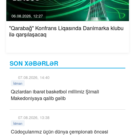
06.08.2026, 12:27
"Qarabağ" Konfrans Liqasında Danimarka klubu
ilə qarşılaşacaq
SON XƏBƏRLƏR
07.08.2026, 14:40
İdman
Qızlardan ibarət basketbol millimiz Şimali
Makedoniyaya qalib gəlib
07.08.2026, 13:38
İdman
Cüdoçularımız üçün dünya çempionatı öncəsi