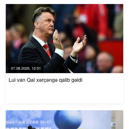
07.08.2026, 12:51
Lui van Qal xərçəngə qalib gəldi