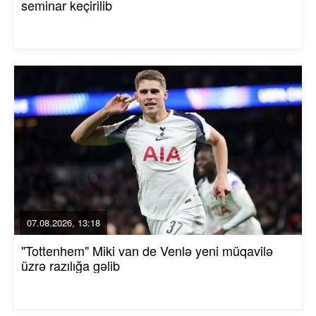
seminar keçirilib
07.08.2026, 13:18
"Tottenhem" Miki van de Venlə yeni müqavilə
üzrə razılığa gəlib