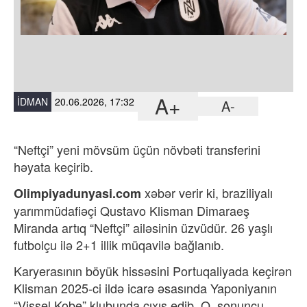
A+
İDMAN
20.06.2026, 17:32
A-
“Neftçi” yeni mövsüm üçün növbəti transferini
həyata keçirib.
xəbər verir ki, b
raziliyalı
Olimpiyadunyasi.com
yarımmüdafiəçi Qustavo Klisman Dimaraeş
Miranda artıq “Neftçi” ailəsinin üzvüdür. 26 yaşlı
futbolçu ilə 2+1 illik müqavilə bağlanıb.
Karyerasının böyük hissəsini Portuqaliyada keçirən
Klisman 2025-ci ildə icarə əsasında Yaponiyanın
“Vissel Kobe” klubunda çıxış edib. O, sonuncu