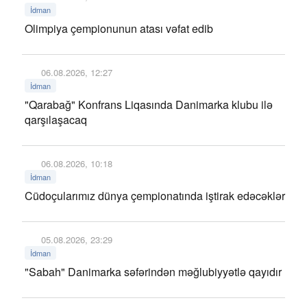
İdman
Olimpiya çempionunun atası vəfat edib
06.08.2026, 12:27
İdman
"Qarabağ" Konfrans Liqasında Danimarka klubu ilə
qarşılaşacaq
06.08.2026, 10:18
İdman
Cüdoçularımız dünya çempionatında iştirak edəcəklər
05.08.2026, 23:29
İdman
"Sabah" Danimarka səfərindən məğlubiyyətlə qayıdır