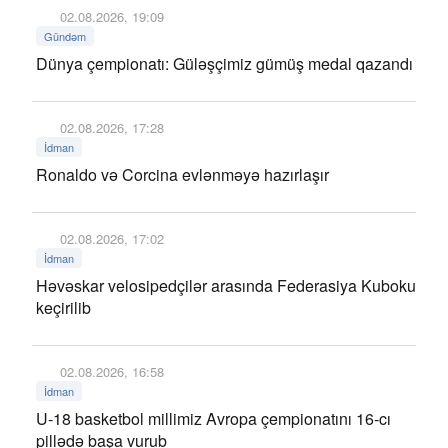
02.08.2026, 19:09
Gündəm
Dünya çempionatı: Güləşçimiz gümüş medal qazandı
02.08.2026, 17:28
İdman
Ronaldo və Corcina evlənməyə hazırlaşır
02.08.2026, 17:02
İdman
Həvəskar velosipedçilər arasında Federasiya Kuboku
keçirilib
02.08.2026, 16:58
İdman
U-18 basketbol millimiz Avropa çempionatını 16-cı
pillədə başa vurub