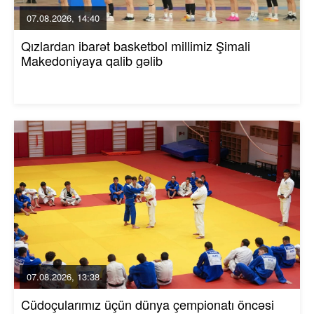
07.08.2026, 14:40
Qızlardan ibarət basketbol millimiz Şimali
Makedoniyaya qalib gəlib
07.08.2026, 13:38
Cüdoçularımız üçün dünya çempionatı öncəsi