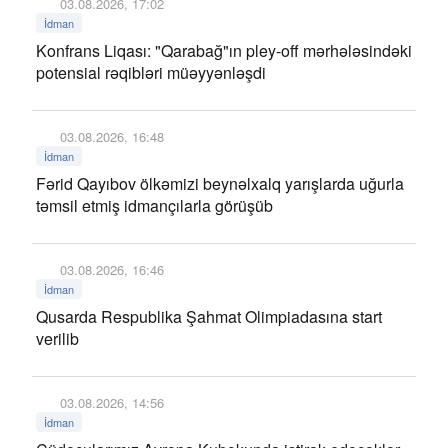
03.08.2026, 17:02
İdman
Konfrans Liqası: "Qarabağ"ın pley-off mərhələsindəki
potensial rəqibləri müəyyənləşdi
03.08.2026, 16:48
İdman
Fərid Qayıbov ölkəmizi beynəlxalq yarışlarda uğurla
təmsil etmiş idmançılarla görüşüb
03.08.2026, 16:46
İdman
Qusarda Respublika Şahmat Olimpiadasına start
verilib
03.08.2026, 14:56
İdman