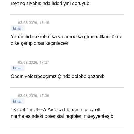
reytinq siyahısında liderliyini qoruyub
03.08.2026, 18:45
İdman
Yardımlıda akrobatika və aerobika gimnastikası üzrə
ölkə çempionatı keçiriləcək
03.08.2026, 17:27
İdman
Qadın velosipedçimiz Çində qələbə qazanıb
03.08.2026, 17:06
İdman
"Sabah"ın UEFA Avropa Liqasının pley-off
mərhələsindəki potensial rəqibləri müəyyənləşib