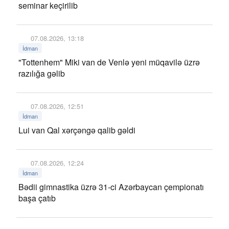
seminar keçirilib
07.08.2026, 13:18
İdman
"Tottenhem" Miki van de Venlə yeni müqavilə üzrə
razılığa gəlib
07.08.2026, 12:51
İdman
Lui van Qal xərçəngə qalib gəldi
07.08.2026, 12:24
İdman
Bədii gimnastika üzrə 31-ci Azərbaycan çempionatı
başa çatıb