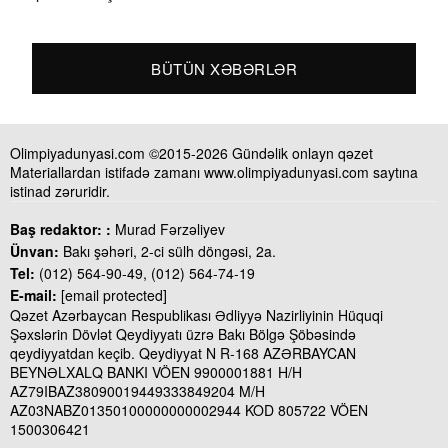
BÜTÜN XƏBƏRLƏR
Olimpiyadunyasi.com ©2015-2026 Gündəlik onlayn qəzet
Materiallardan istifadə zamanı www.olimpiyadunyasi.com saytına
istinad zəruridir.
Baş redaktor: :
Murad Fərzəliyev
Ünvan:
Bakı şəhəri, 2-ci sülh döngəsi, 2a.
Tel:
(012) 564-90-49, (012) 564-74-19
E-mail:
[email protected]
Qəzet Azərbaycan Respublikası Ədliyyə Nazirliyinin Hüquqi
Şəxslərin Dövlət Qeydiyyatı üzrə Bakı Bölgə Şöbəsində
qeydiyyatdan keçib. Qeydiyyat N R-168 AZƏRBAYCAN
BEYNƏLXALQ BANKI VÖEN 9900001881 H/H
AZ79IBAZ38090019449333849204 M/H
AZ03NABZ01350100000000002944 KOD 805722 VÖEN
1500306421