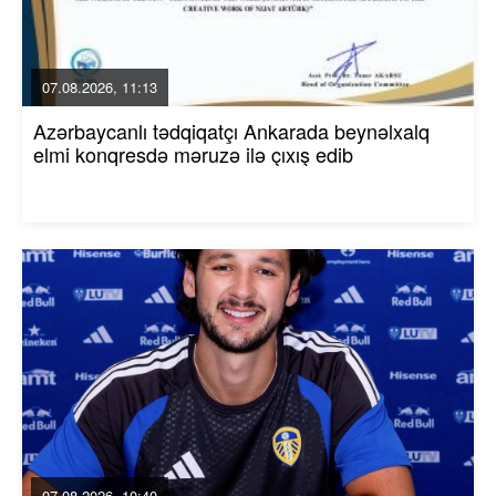
07.08.2026, 11:13
Azərbaycanlı tədqiqatçı Ankarada beynəlxalq
elmi konqresdə məruzə ilə çıxış edib
07.08.2026, 10:40