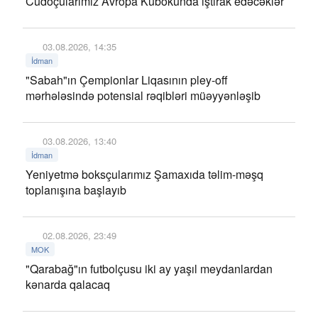
Cüdoçularımız Avropa Kubokunda iştirak edəcəklər
03.08.2026, 14:35
İdman
"Sabah"ın Çempionlar Liqasının pley-off
mərhələsində potensial rəqibləri müəyyənləşib
03.08.2026, 13:40
İdman
Yeniyetmə boksçularımız Şamaxıda təlim-məşq
toplanışına başlayıb
02.08.2026, 23:49
MOK
"Qarabağ"ın futbolçusu iki ay yaşıl meydanlardan
kənarda qalacaq