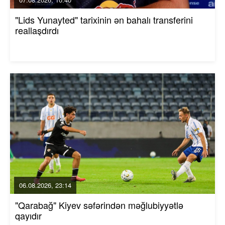
"Lids Yunayted" tarixinin ən bahalı transferini
reallaşdırdı
06.08.2026, 23:14
"Qarabağ" Kiyev səfərindən məğlubiyyətlə
qayıdır