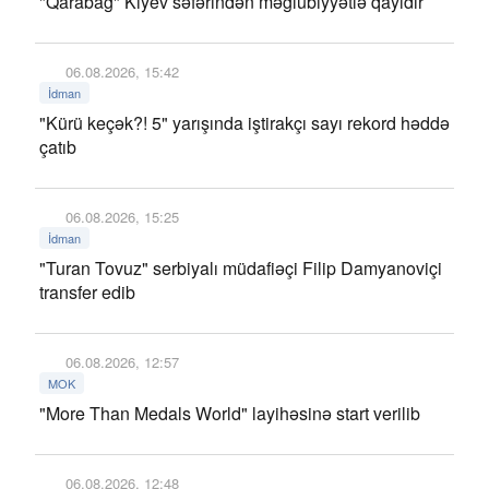
"Qarabağ" Kiyev səfərindən məğlubiyyətlə qayıdır
06.08.2026, 15:42
İdman
"Kürü keçək?! 5" yarışında iştirakçı sayı rekord həddə
çatıb
06.08.2026, 15:25
İdman
"Turan Tovuz" serbiyalı müdafiəçi Filip Damyanoviçi
transfer edib
06.08.2026, 12:57
MOK
"More Than Medals World" layihəsinə start verilib
06.08.2026, 12:48