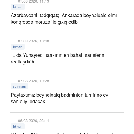
07.08.2026, 11:13
İdman
Azərbaycanlı tədqiqatçı Ankarada beynəlxalq elmi
konqresdə məruzə ilə çıxış edib
07.08.2026, 10:40
İdman
"Lids Yunayted" tarixinin ən bahalı transferini
reallaşdırdı
07.08.2026, 10:28
Gündəm
Paytaxtımız beynəlxalq badminton turnirinə ev
sahibliyi edəcək
06.08.2026, 23:14
İdman