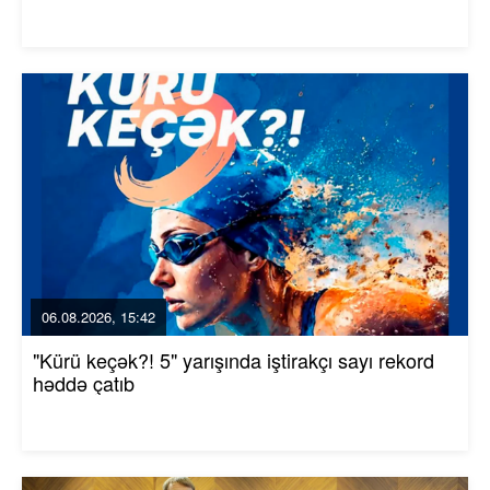
06.08.2026, 15:42
"Kürü keçək?! 5" yarışında iştirakçı sayı rekord
həddə çatıb