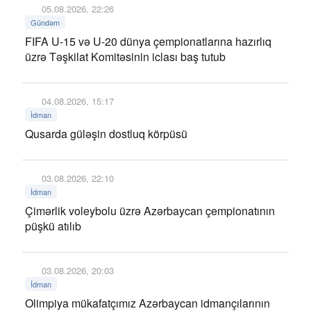
05.08.2026, 22:26
Gündəm
FIFA U-15 və U-20 dünya çempionatlarına hazırlıq
üzrə Təşkilat Komitəsinin iclası baş tutub
04.08.2026, 15:17
İdman
Qusarda güləşin dostluq körpüsü
03.08.2026, 22:10
İdman
Çimərlik voleybolu üzrə Azərbaycan çempionatının
püşkü atılıb
03.08.2026, 20:03
İdman
Olimpiya mükafatçımız Azərbaycan idmançılarının