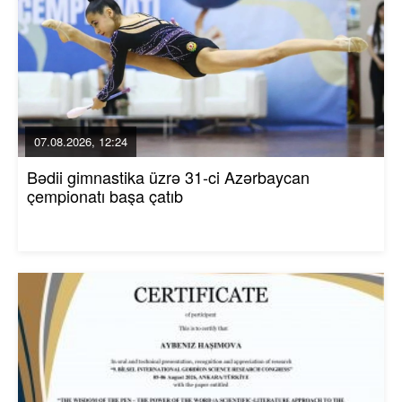
07.08.2026, 12:24
Bədii gimnastika üzrə 31-ci Azərbaycan
çempionatı başa çatıb