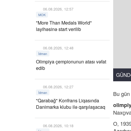
06.08.2026, 12:57
MOK
"More Than Medals World"
layihəsinə start verilib
06.08.2026, 12:48
İdman
Olimpiya çempionunun atası vəfat
edib
GÜND
06.08.2026, 12:27
Bu gün 
İdman
"Qarabağ" Konfrans Liqasında
olimpi
Danimarka klubu ilə qarşılaşacaq
Naxçıva
O, 1939
06.08.2026, 10:18
Azərbay