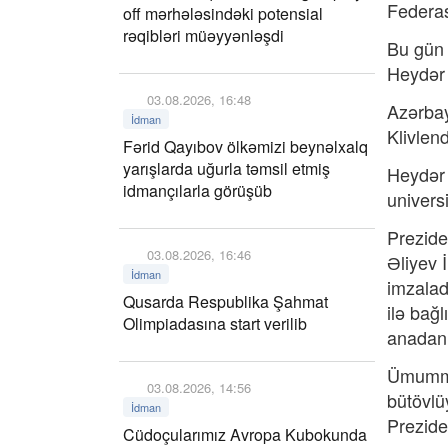
Federas
off mərhələsindəki potensial
rəqibləri müəyyənləşdi
Bu gün 
Heydər 
03.08.2026, 16:48
Azərbay
İdman
Klivlen
Fərid Qayıbov ölkəmizi beynəlxalq
yarışlarda uğurla təmsil etmiş
Heydər 
idmançılarla görüşüb
universi
Prezide
03.08.2026, 16:46
Əliyev 
İdman
imzalad
Qusarda Respublika Şahmat
ilə bağ
Olimpiadasına start verilib
anadan o
Ümummil
03.08.2026, 14:56
bütövlü
İdman
Prezide
Cüdoçularımız Avropa Kubokunda