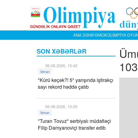
ANA SƏHIFƏ
MOK
OLIMPIYA OYUN
Ümu
SON XƏBƏRLƏR
103
06.08.2026, 15:42
İdman
"Kürü keçək?! 5" yarışında iştirakçı
sayı rekord həddə çatıb
06.08.2026, 15:25
İdman
"Turan Tovuz" serbiyalı müdafiəçi
Filip Damyanoviçi transfer edib