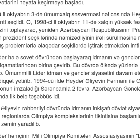
yətlərini həyata keçirməyə başladı.
 il oktyabrın 3-də ümumxalq səsverməsi nəticəsində He
ti seçildi. O, 1998-ci il oktyabrın 11-də xalqın yüksək fəa
izini toplayaraq, yenidən Azərbaycan Respublikasının Prez
ən prezident seçkilərində namizədliyinin irəli sürülməsinə
ş problemlərlə əlaqədar seçkilərdə iştirak etməkdən imti
ər hələ sovet dövründən başlayaraq idmanın və gənclər si
tiqamətlərindən birinə çevirib. Bu dövrdə ölkədə yüzlərlə 
ıb. Ümummilli Lider idman və gənclər siyasətini davam e
diqqət yetirib. 1994-cü ildə Heydər Əliyevin Fərmanı ilə G
ə onun imzaladığı Sərəncamla 2 fevral Azərbaycan Gəncl
da ilk belə təşəbbüs idi.
Əliyevin rəhbərliyi dövründə idmanın inkişafı dövlət siyasə
, regionlarda Olimpiya komplekslərinin tikintisinə başlanıl
əmin yaradılıb.
ər həmçinin Milli Olimpiya Komitələri Assosiasiyasının 