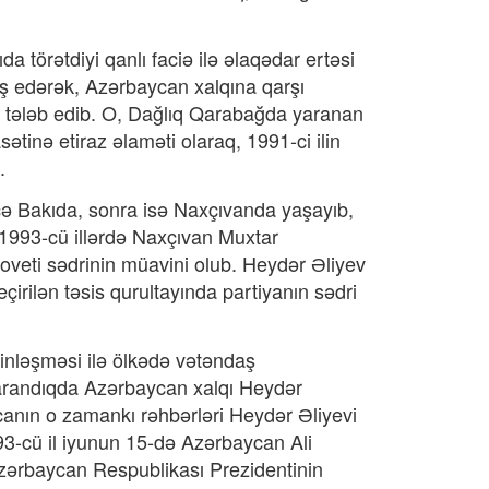
a törətdiyi qanlı faciə ilə əlaqədar ertəsi
 edərək, Azərbaycan xalqına qarşı
sını tələb edib. O, Dağlıq Qarabağda yaranan
sətinə etiraz əlaməti olaraq, 1991-ci ilin
.
cə Bakıda, sonra isə Naxçıvanda yaşayıb,
-1993-cü illərdə Naxçıvan Muxtar
Soveti sədrinin müavini olub. Heydər Əliyev
irilən təsis qurultayında partiyanın sədri
inləşməsi ilə ölkədə vətəndaş
 yarandıqda Azərbaycan xalqı Heydər
ycanın o zamankı rəhbərləri Heydər Əliyevi
3-cü il iyunun 15-də Azərbaycan Ali
ə Azərbaycan Respublikası Prezidentinin