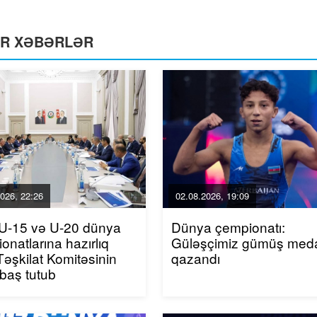
ƏR XƏBƏRLƏR
026, 22:26
02.08.2026, 19:09
U-15 və U-20 dünya
Dünya çempionatı:
onatlarına hazırlıq
Güləşçimiz gümüş med
Təşkilat Komitəsinin
qazandı
 baş tutub