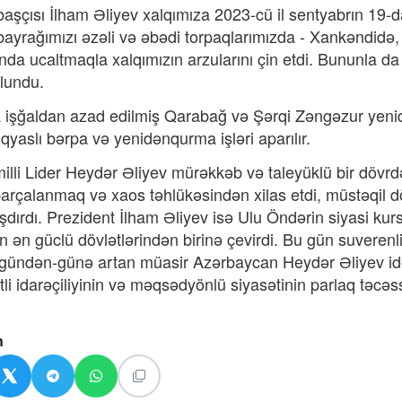
başçısı İlham Əliyev xalqımıza 2023-cü il sentyabrın 19-d
bayrağımızı əzəli və əbədi torpaqlarımızda - Xankəndid
da ucaltmaqla xalqımızın arzularını çin etdi. Bununla d
lundu.
 işğaldan azad edilmiş Qarabağ və Şərqi Zəngəzur yenidə
qyaslı bərpa və yenidənqurma işləri aparılır.
li Lider Heydər Əliyev mürəkkəb və taleyüklü bir dövrdə
parçalanmaq və xaos təhlükəsindən xilas etdi, müstəqil d
şdırdı. Prezident İlham Əliyev isə Ulu Öndərin siyasi k
n ən güclü dövlətlərindən birinə çevirdi. Bu gün suveren
gündən-günə artan müasir Azərbaycan Heydər Əliyev idey
li idarəçiliyinin və məqsədyönlü siyasətinin parlaq təcə
n