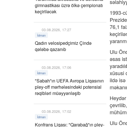
səlahiy
gimnastikası üzrə ölkə çempionatı
keçiriləcək
1993-cü
Preziden
76,1 fa
03.08.2026, 17:27
keçiril
İdman
yaranmı
Qadın velosipedçimiz Çində
qələbə qazanıb
Ulu Önd
əsas is
yaradıl
03.08.2026, 17:06
xüsusi 
İdman
ildə is
"Sabah"ın UEFA Avropa Liqasının
məkanın
pley-off mərhələsindəki potensial
rəqibləri müəyyənləşib
Heydər 
çevrilib
mühüm z
03.08.2026, 17:02
İdman
Ulu Önd
Konfrans Liqası: "Qarabağ"ın pley-