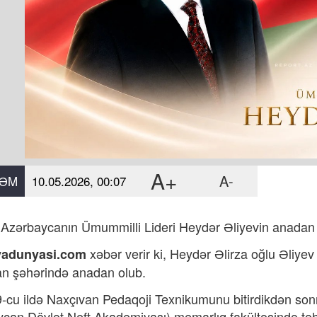
A+
A-
ƏM
10.05.2026, 00:07
Azərbaycanın Ümummilli Lideri Heydər Əliyevin anadan 
xəbər verir ki,
Heydər Əlirza oğlu Əliyev
yadunyasi.com
n şəhərində anadan olub.
-cu ildə Naxçıvan Pedaqoji Texnikumunu bitirdikdən son
can Dövlət Neft Akademiyası) memarlıq fakültəsində təhs