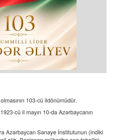
olmasının 103-cü ildönümüdür.
 1923-cü il mayın 10-da Azərbaycanın
ra Azərbaycan Sənaye İnstitutunun (indiki
il alıb. Başlanan müharibə ona təhsilini