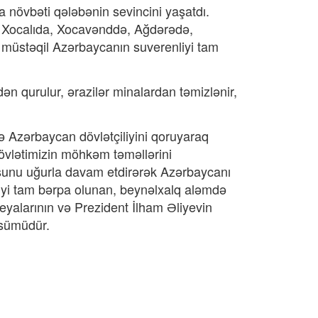
a növbəti qələbənin sevincini yaşatdı.
ə, Xocalıda, Xocavənddə, Ağdərədə,
a müstəqil Azərbaycanın suverenliyi tam
n qurulur, ərazilər minalardan təmizlənir,
 Azərbaycan dövlətçiliyini qoruyaraq
övlətimizin möhkəm təməllərini
ursunu uğurla davam etdirərək Azərbaycanı
liyi tam bərpa olunan, beynəlxalq aləmdə
alarının və Prezident İlham Əliyevin
ssümüdür.