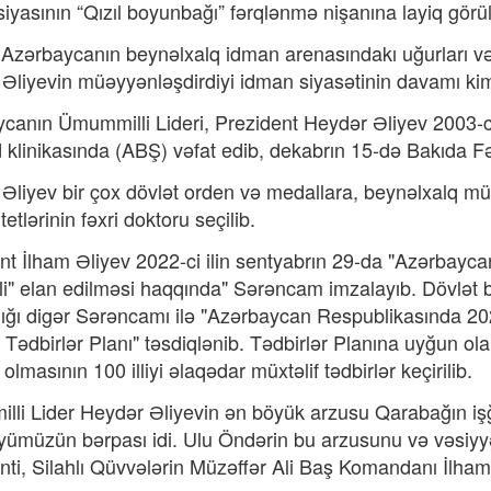
iyasının “Qızıl boyunbağı” fərqlənmə nişanına layiq görü
Azərbaycanın beynəlxalq idman arenasındakı uğurları və 
Əliyevin müəyyənləşdirdiyi idman siyasətinin davamı kimi 
canın Ümummilli Lideri, Prezident Heydər Əliyev 2003-c
d klinikasında (ABŞ) vəfat edib, dekabrın 15-də Bakıda F
Əliyev bir çox dövlət orden və medallara, beynəlxalq müka
tetlərinin fəxri doktoru seçilib.
nt İlham Əliyev 2022-ci ilin sentyabrın 29-da "Azərbayc
İli" elan edilməsi haqqında" Sərəncam imzalayıb. Dövlət b
ığı digər Sərəncamı ilə "Azərbaycan Respublikasında 2023
lı Tədbirlər Planı" təsdiqlənib. Tədbirlər Planına uyğun o
lmasının 100 illiyi əlaqədar müxtəlif tədbirlər keçirilib.
li Lider Heydər Əliyevin ən böyük arzusu Qarabağın işğ
yümüzün bərpası idi. Ulu Öndərin bu arzusunu və vəsiyyə
nti, Silahlı Qüvvələrin Müzəffər Ali Baş Komandanı İlham 