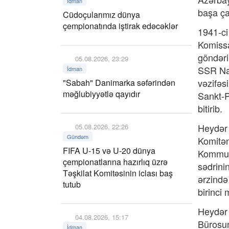
İdman
başa ça
Cüdoçularımız dünya
çempionatında iştirak edəcəklər
1941-ci
Komissa
göndəri
05.08.2026, 23:29
SSR Naz
İdman
vəzifəs
"Sabah" Danimarka səfərindən
məğlubiyyətlə qayıdır
Sankt-Pe
bitirib.
Heydər 
05.08.2026, 22:26
Gündəm
Komitəni
FIFA U-15 və U-20 dünya
Kommuni
çempionatlarına hazırlıq üzrə
sədrinin
Təşkilat Komitəsinin iclası baş
ərzində
tutub
birinci 
Heydər 
04.08.2026, 15:17
Bürosun
İdman