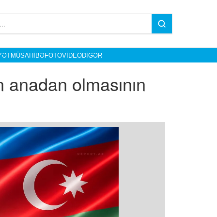
YƏT
MÜSAHIBƏ
FOTO
VIDEO
DIGƏR
n anadan olmasının