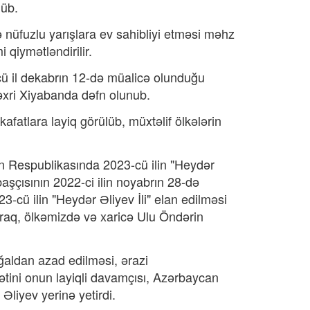
lüb.
nüfuzlu yarışlara ev sahibliyi etməsi məhz
qiymətləndirilir.
ü il dekabrın 12-də müalicə olunduğu
əxri Xiyabanda dəfn olunub.
fatlara layiq görülüb, müxtəlif ölkələrin
an Respublikasında 2023-cü ilin "Heydər
aşçısının 2022-ci ilin noyabrın 28-də
-cü ilin "Heydər Əliyev İli" elan edilməsi
laraq, ölkəmizdə və xaricə Ulu Öndərin
aldan azad edilməsi, ərazi
tini onun layiqli davamçısı, Azərbaycan
Əliyev yerinə yetirdi.