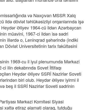
Komissarlığında və Naxçıvan MSSR Xalq
 ildə dövlət təhlükəsizliyi orqanlarında işə
an Heydər Əliyev 1964-cü ildən Azərbaycan
nin müavini, 1967-ci ildən isə sədri
in illərdə o, Leninqrad şəhərində (indiki
n Dövlət Universitetinin tarix fakültəsini
inin 1969-cu il iyul plenumunda Mərkəzi
-ci ilin dekabrında Sovet İttifaqı
çilən Heydər Əliyev SSRİ Nazirlər Soveti
lərindən biri olub. Heydər Əliyev iyirmi il
ə beş il SSRİ Nazirlər Soveti sədrinin
Partiyası Mərkəzi Komitəsi Siyasi
 xəttə etiraz əlaməti olaraq, tutduğu