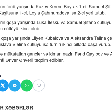
rın fərdi yarışında Kuzey Kerem Bayrak 1-ci, Samuel Şifano
Kaşitsuna 1-ci, Leyla Şahmuradova isə 2-ci yeri tutub.
rın qoşa yarışında Luka İlesku və Samuel Şifano cütlüyü
m cütlüyü ikinci olub.
n qoşa yarışında Lilyen Kubalova və Aleksandra Talina çe
slava Slelina cütlüyü isə turniri ikinci pillədə başa vurub.
rə mükafatları gənclər və idman naziri Fərid Qayıbov və
nti Ənvər Ənvərli təqdim ediblər.
n
ƏR XƏBƏRLƏR