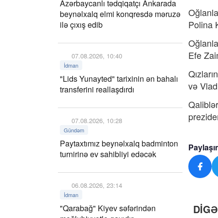
Azərbaycanlı tədqiqatçı Ankarada
Oğlanla
beynəlxalq elmi konqresdə məruzə
Polina 
ilə çıxış edib
Oğlanla
Efe Zai
07.08.2026, 10:40
İdman
Qızları
"Lids Yunayted" tarixinin ən bahalı
və Vladi
transferini reallaşdırdı
Qaliblə
prezide
07.08.2026, 10:28
Gündəm
Paytaxtımız beynəlxalq badminton
Paylaşı
turnirinə ev sahibliyi edəcək
06.08.2026, 23:14
İdman
DİG
"Qarabağ" Kiyev səfərindən