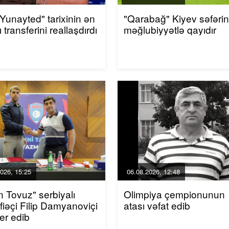
 Yunayted" tarixinin ən
"Qarabağ" Kiyev səfəri
 transferini reallaşdırdı
məğlubiyyətlə qayıdır
026, 15:25
06.08.2026, 12:48
n Tovuz" serbiyalı
Olimpiya çempionunun
iəçi Filip Damyanoviçi
atası vəfat edib
fer edib