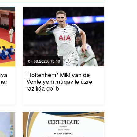
07.08.2026, 13:18
nya
"Tottenhem" Miki van de
nar
Venlə yeni müqavilə üzrə
razılığa gəlib