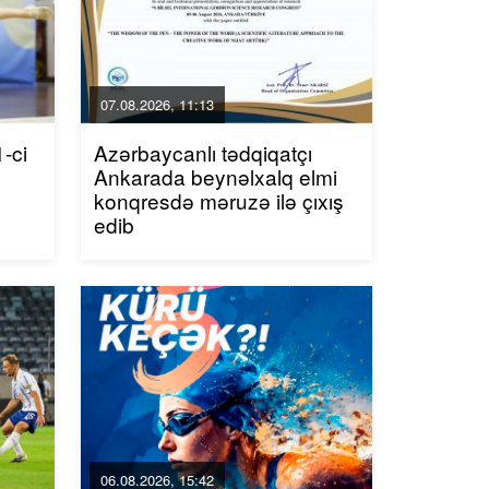
07.08.2026, 11:13
-ci
Azərbaycanlı tədqiqatçı
Ankarada beynəlxalq elmi
konqresdə məruzə ilə çıxış
edib
06.08.2026, 15:42