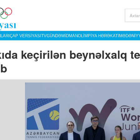
LARI
ÇAP VERSIYASI
TV
GÜNDƏM
İDMAN
OLIMPIYA HƏRƏKATI
MƏDƏNIY
ıda keçirilən beynəlxalq te
ıb