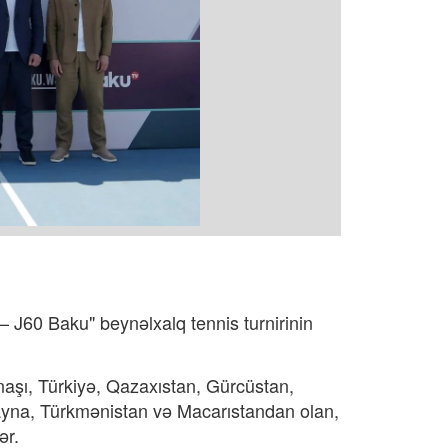
 – J60 Baku" beynəlxalq tennis turnirinin
aşı, Türkiyə, Qazaxıstan, Gürcüstan,
krayna, Türkmənistan və Macarıstandan olan,
lər.