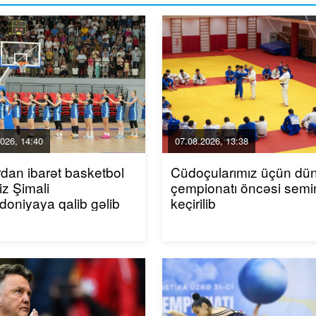
026, 14:40
07.08.2026, 13:38
rdan ibarət basketbol
Cüdoçularımız üçün dü
iz Şimali
çempionatı öncəsi semi
oniyaya qalib gəlib
keçirilib