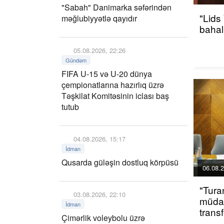
"Sabah" Danimarka səfərindən
"Lids
məğlubiyyətlə qayıdır
bahalı
05.08.2026, 22:26
Gündəm
FIFA U-15 və U-20 dünya
çempionatlarına hazırlıq üzrə
Təşkilat Komitəsinin iclası baş
tutub
04.08.2026, 15:17
İdman
Qusarda güləşin dostluq körpüsü
06.08.2
"Tura
03.08.2026, 22:10
müdaf
İdman
trans
Çimərlik voleybolu üzrə