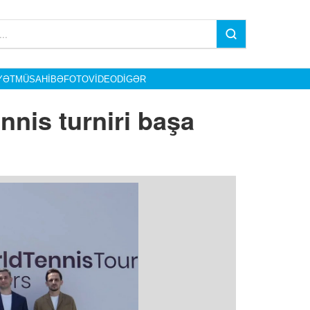
YƏT
MÜSAHIBƏ
FOTO
VIDEO
DIGƏR
nnis turniri başa