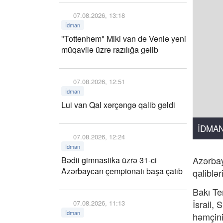
07.08.2026, 13:18
İdman
"Tottenhem" Miki van de Venlə yeni
müqavilə üzrə razılığa gəlib
07.08.2026, 12:51
İdman
Lui van Qal xərçəngə qalib gəldi
İDMA
07.08.2026, 12:24
İdman
Azərbay
Bədii gimnastika üzrə 31-ci
Azərbaycan çempionatı başa çatıb
qaliblə
Bakı Te
İsrail,
07.08.2026, 11:13
İdman
həmçinin