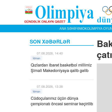
ANA SƏHIFƏ
MOK
OLIMPIYA OYUN
Bak
SON XƏBƏRLƏR
çat
07.08.2026, 14:40
İdman
Qızlardan ibarət basketbol millimiz
Şimali Makedoniyaya qalib gəlib
07.08.2026, 13:38
İdman
Cüdoçularımız üçün dünya
çempionatı öncəsi seminar keçirilib