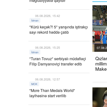
məğlubiyyətlə qayıdır
06.08.2026, 15:42
İdman
"Kürü keçək?! 5" yarışında iştirakçı
sayı rekord həddə çatıb
06.08.2026, 15:25
07.08.2
İdman
Qızla
"Turan Tovuz" serbiyalı müdafiəçi
millim
Filip Damyanoviçi transfer edib
Maked
06.08.2026, 12:57
MOK
"More Than Medals World"
layihəsinə start verilib