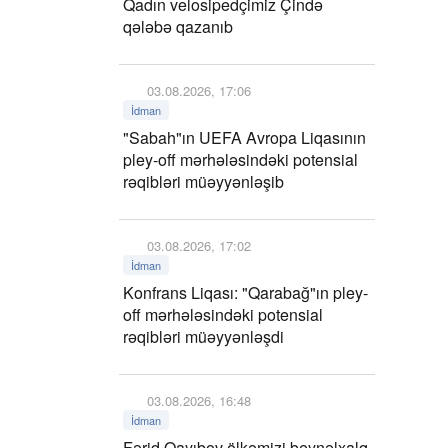
Qadın velosipedçimiz Çində
qələbə qazanıb
03.08.2026, 17:06
İdman
"Sabah"ın UEFA Avropa Liqasının
pley-off mərhələsindəki potensial
rəqibləri müəyyənləşib
03.08.2026, 17:02
İdman
Konfrans Liqası: "Qarabağ"ın pley-
off mərhələsindəki potensial
rəqibləri müəyyənləşdi
03.08.2026, 16:48
İdman
Fərid Qayıbov ölkəmizi beynəlxalq