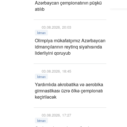
Azərbaycan çempionatının püşkü
atılıb
03.08.2026, 20:03
İdman
Olimpiya mükafatçımız Azərbaycan
idmançılarının reytinq siyahısında
liderliyini qoruyub
03.08.2026, 18:45
İdman
Yardımlıda akrobatika və aerobika
gimnastikası üzrə ölkə çempionatı
keçiriləcək
03.08.2026, 17:27
İdman