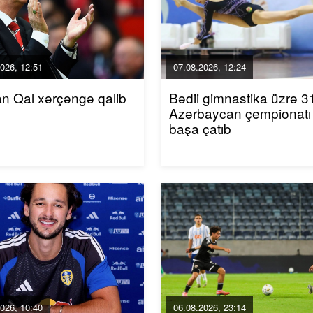
026, 12:51
07.08.2026, 12:24
an Qal xərçəngə qalib
Bədii gimnastika üzrə 31
Azərbaycan çempionatı
başa çatıb
026, 10:40
06.08.2026, 23:14