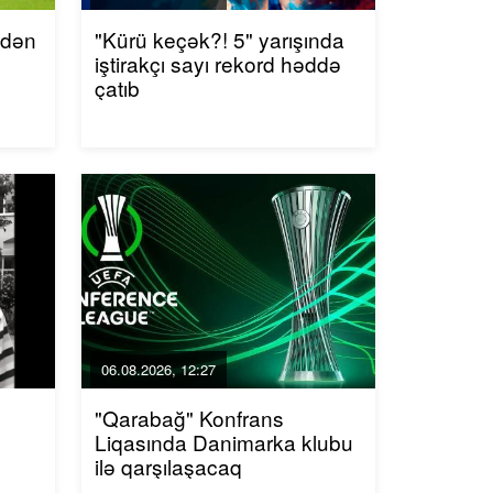
ndən
"Kürü keçək?! 5" yarışında
iştirakçı sayı rekord həddə
çatıb
06.08.2026, 12:27
"Qarabağ" Konfrans
Liqasında Danimarka klubu
ilə qarşılaşacaq