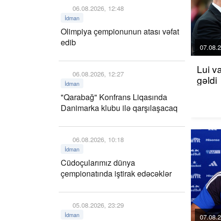
06.08.2026, 12:48
İdman
Olimpiya çempionunun atası vəfat
edib
07.08.2
Lui v
06.08.2026, 12:27
gəldi
İdman
"Qarabağ" Konfrans Liqasında
Danimarka klubu ilə qarşılaşacaq
06.08.2026, 10:18
İdman
Cüdoçularımız dünya
çempionatında iştirak edəcəklər
05.08.2026, 23:29
İdman
07.08.2