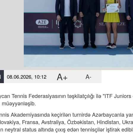
A+
A-
N
08.06.2026, 10:12
can Tennis Federasiyasının təşkilatçılığı ilə "ITF Juniors
ri müəyyənləşib.
nnis Akademiyasında keçirilən turnirdə Azərbaycanla yan
 Slovakiya, Fransa, Avstraliya, Özbəkistan, Hindistan, U
 neytral status altında çıxış edən tennisçilər iştirak edib