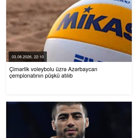
03.08.2026, 22:10
Çimərlik voleybolu üzrə Azərbaycan
çempionatının püşkü atılıb