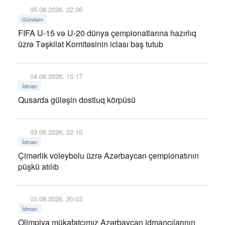
05.08.2026, 22:26
Gündəm
FIFA U-15 və U-20 dünya çempionatlarına hazırlıq
üzrə Təşkilat Komitəsinin iclası baş tutub
04.08.2026, 15:17
İdman
Qusarda güləşin dostluq körpüsü
03.08.2026, 22:10
İdman
Çimərlik voleybolu üzrə Azərbaycan çempionatının
püşkü atılıb
03.08.2026, 20:03
İdman
Olimpiya mükafatçımız Azərbaycan idmançılarının