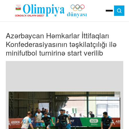
ANA SƏHIFƏ
Azərbaycan Həmkarlar İttifaqları
MOK
OLIMPIYA OYUNLARI
Konfederasiyasının təşkilatçılığı ilə
ÇAP VERSIYASI
minifutbol turnirinə start verilib
TV
GÜNDƏM
İDMAN
OLIMPIYA HƏRƏKATI
MƏDƏNIYYƏT
MÜSAHIBƏ
FOTO
VIDEO
DIGƏR