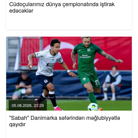
Cüdoçularımız dünya çempionatında iştirak
edəcəklər
05.08.2026, 23:29
"Sabah" Danimarka səfərindən məğlubiyyətlə
qayıdır