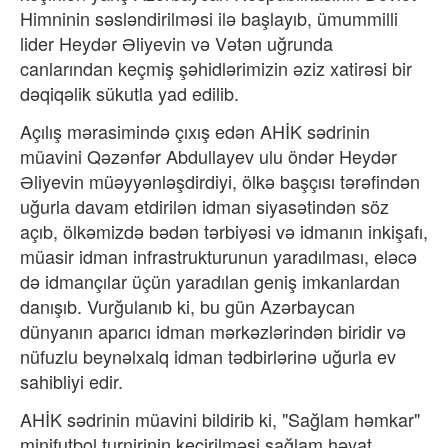
Himninin səsləndirilməsi ilə başlayıb, ümummilli
lider Heydər Əliyevin və Vətən uğrunda
canlarından keçmiş şəhidlərimizin əziz xatirəsi bir
dəqiqəlik sükutla yad edilib.
Açılış mərasimində çıxış edən AHİK sədrinin
müavini Qəzənfər Abdullayev ulu öndər Heydər
Əliyevin müəyyənləşdirdiyi, ölkə başçısı tərəfindən
uğurla davam etdirilən idman siyasətindən söz
açıb, ölkəmizdə bədən tərbiyəsi və idmanın inkişafı,
müasir idman infrastrukturunun yaradılması, eləcə
də idmançılar üçün yaradılan geniş imkanlardan
danışıb. Vurğulanıb ki, bu gün Azərbaycan
dünyanın aparıcı idman mərkəzlərindən biridir və
nüfuzlu beynəlxalq idman tədbirlərinə uğurla ev
sahibliyi edir.
AHİK sədrinin müavini bildirib ki, "Sağlam həmkar"
minifutbol turnirinin keçirilməsi sağlam həyat