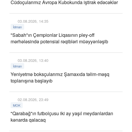
Cüdoçularımız Avropa Kubokunda iştirak edəcəklər
03.08.2026, 14:35
İdman
"Sabah"ın Çempionlar Liqasının pley-off
mərhələsində potensial rəqibləri müəyyənləşib
03.08.2026, 13:40
İdman
Yeniyetmə boksçularımız Şamaxıda təlim-məşq
toplanışına başlayıb
02.08.2026, 23:49
MOK
"Qarabağ"ın futbolçusu iki ay yaşıl meydanlardan
kənarda qalacaq