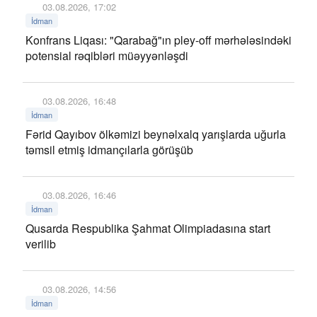
03.08.2026, 17:02
İdman
Konfrans Liqası: "Qarabağ"ın pley-off mərhələsindəki
potensial rəqibləri müəyyənləşdi
03.08.2026, 16:48
İdman
Fərid Qayıbov ölkəmizi beynəlxalq yarışlarda uğurla
təmsil etmiş idmançılarla görüşüb
03.08.2026, 16:46
İdman
Qusarda Respublika Şahmat Olimpiadasına start
verilib
03.08.2026, 14:56
İdman