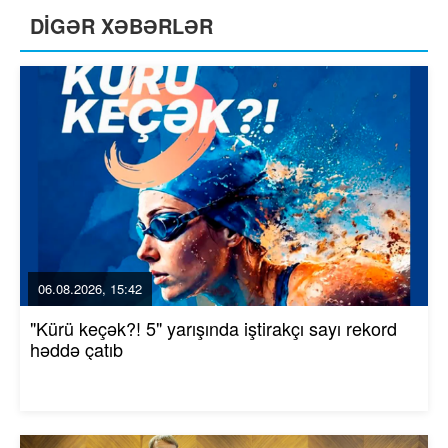
DİGƏR XƏBƏRLƏR
06.08.2026, 15:42
"Kürü keçək?! 5" yarışında iştirakçı sayı rekord
həddə çatıb