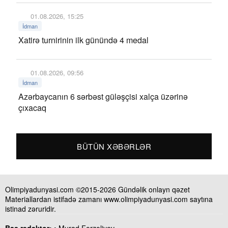
01.08.2026, 15:25
İdman
Xatirə turnirinin ilk günündə 4 medal
01.08.2026, 09:56
İdman
Azərbaycanın 6 sərbəst güləşçisi xalça üzərinə
çıxacaq
BÜTÜN XƏBƏRLƏR
Olimpiyadunyasi.com ©2015-2026 Gündəlik onlayn qəzet
Materiallardan istifadə zamanı www.olimpiyadunyasi.com saytına
istinad zəruridir.