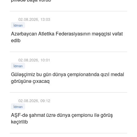
02.08.2026, 13:03
İdman
Azərbaycan Atletika Federasiyasının məşqçisi vəfat
edib
02.08.2026, 10:01
İdman
Güləşçimiz bu gün dünya çempionatında qızıl medal
görüşünə çıxacaq
02.08.2026, 09:12
İdman
AŞF-də şahmat üzrə dünya çempionu ilə görüş
keçirilib