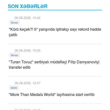
SON XƏBƏRLƏR
06.08.2026, 15:42
İdman
"Kürü keçək?! 5" yarışında iştirakçı sayı rekord həddə
çatıb
06.08.2026, 15:25
İdman
"Turan Tovuz" serbiyalı müdafiəçi Filip Damyanoviçi
transfer edib
06.08.2026, 12:57
MOK
"More Than Medals World" layihəsinə start verilib