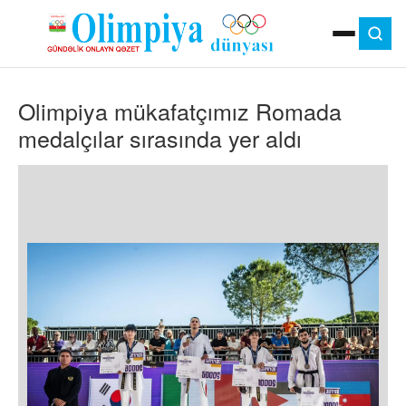
ANA SƏHIFƏ
Olimpiya mükafatçımız Romada
MOK
OLIMPIYA OYUNLARI
medalçılar sırasında yer aldı
ÇAP VERSIYASI
TV
GÜNDƏM
İDMAN
OLIMPIYA HƏRƏKATI
MƏDƏNIYYƏT
MÜSAHIBƏ
FOTO
VIDEO
DIGƏR