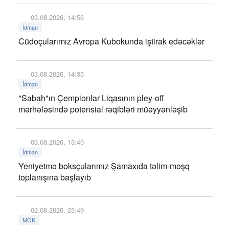
03.08.2026, 14:56
İdman
Cüdoçularımız Avropa Kubokunda iştirak edəcəklər
03.08.2026, 14:35
İdman
"Sabah"ın Çempionlar Liqasının pley-off
mərhələsində potensial rəqibləri müəyyənləşib
03.08.2026, 13:40
İdman
Yeniyetmə boksçularımız Şamaxıda təlim-məşq
toplanışına başlayıb
02.08.2026, 23:49
MOK