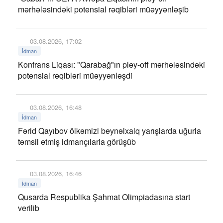
mərhələsindəki potensial rəqibləri müəyyənləşib
03.08.2026, 17:02
İdman
Konfrans Liqası: "Qarabağ"ın pley-off mərhələsindəki
potensial rəqibləri müəyyənləşdi
03.08.2026, 16:48
İdman
Fərid Qayıbov ölkəmizi beynəlxalq yarışlarda uğurla
təmsil etmiş idmançılarla görüşüb
03.08.2026, 16:46
İdman
Qusarda Respublika Şahmat Olimpiadasına start
verilib