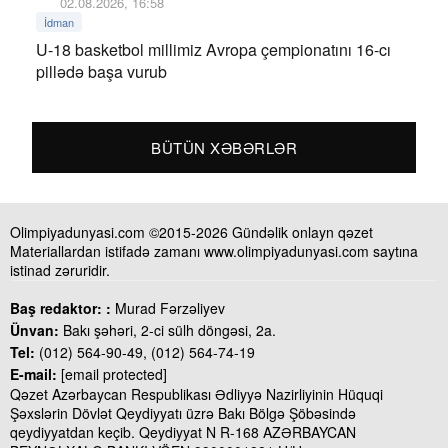
02.08.2026, 16:58
İdman
U-18 basketbol millimiz Avropa çempionatını 16-cı
pillədə başa vurub
BÜTÜN XƏBƏRLƏR
Olimpiyadunyasi.com ©2015-2026 Gündəlik onlayn qəzet
Materiallardan istifadə zamanı www.olimpiyadunyasi.com saytına
istinad zəruridir.
Baş redaktor: :
Murad Fərzəliyev
Ünvan:
Bakı şəhəri, 2-ci sülh döngəsi, 2a.
Tel:
(012) 564-90-49, (012) 564-74-19
E-mail:
[email protected]
Qəzet Azərbaycan Respublikası Ədliyyə Nazirliyinin Hüquqi
Şəxslərin Dövlət Qeydiyyatı üzrə Bakı Bölgə Şöbəsində
qeydiyyatdan keçib. Qeydiyyat N R-168 AZƏRBAYCAN