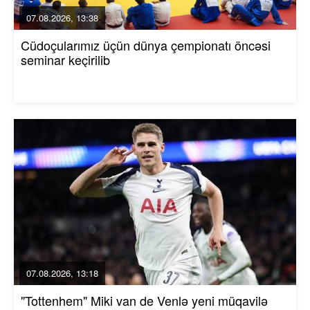
07.08.2026, 13:38
Cüdoçularımız üçün dünya çempionatı öncəsi
seminar keçirilib
07.08.2026, 13:18
"Tottenhem" Miki van de Venlə yeni müqavilə