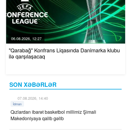
06.08.2026, 12:27
"Qarabağ" Konfrans Liqasında Danimarka klubu
ilə qarşılaşacaq
SON XƏBƏRLƏR
07.08.2026, 14:40
İdman
Qızlardan ibarət basketbol millimiz Şimali
Makedoniyaya qalib gəlib