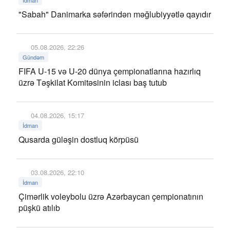
İdman
"Sabah" Danimarka səfərindən məğlubiyyətlə qayıdır
05.08.2026, 22:26
Gündəm
FIFA U-15 və U-20 dünya çempionatlarına hazırlıq
üzrə Təşkilat Komitəsinin iclası baş tutub
04.08.2026, 15:17
İdman
Qusarda güləşin dostluq körpüsü
03.08.2026, 22:10
İdman
Çimərlik voleybolu üzrə Azərbaycan çempionatının
püşkü atılıb