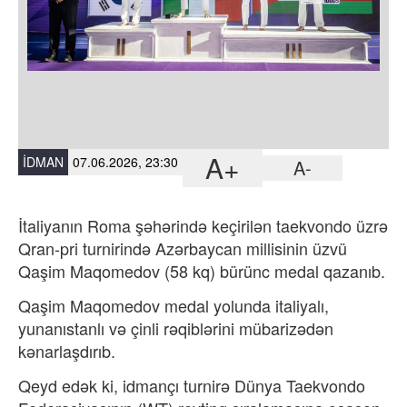
A+
İDMAN
07.06.2026, 23:30
A-
İtaliyanın Roma şəhərində keçirilən taekvondo üzrə
Qran-pri turnirində Azərbaycan millisinin üzvü
Qaşim Maqomedov (58 kq) bürünc medal qazanıb.
Qaşim Maqomedov medal yolunda italiyalı,
yunanıstanlı və çinli rəqiblərini mübarizədən
kənarlaşdırıb.
Qeyd edək ki, idmançı turnirə Dünya Taekvondo