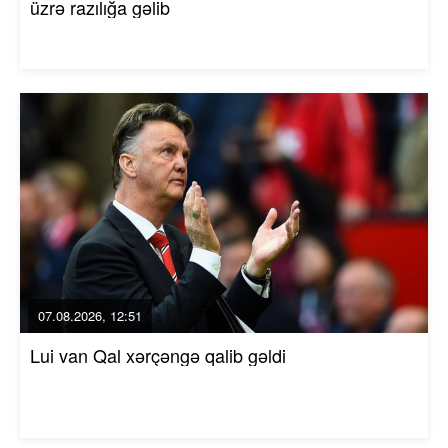
üzrə razılığa gəlib
07.08.2026, 12:51
Lui van Qal xərçəngə qalib gəldi