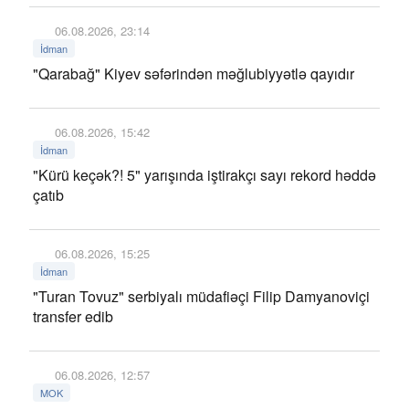
06.08.2026, 23:14
İdman
"Qarabağ" Kiyev səfərindən məğlubiyyətlə qayıdır
06.08.2026, 15:42
İdman
"Kürü keçək?! 5" yarışında iştirakçı sayı rekord həddə
çatıb
06.08.2026, 15:25
İdman
"Turan Tovuz" serbiyalı müdafiəçi Filip Damyanoviçi
transfer edib
06.08.2026, 12:57
MOK