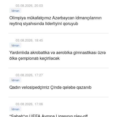
03.08.2026, 20:03
İdman
Olimpiya mükafatçımız Azərbaycan idmançılarının
reytinq siyahısında liderliyini qoruyub
03.08.2026, 18:45
İdman
Yardımlıda akrobatika və aerobika gimnastikası üzrə
ölkə çempionatı keçiriləcək
03.08.2026, 17:27
İdman
Qadın velosipedçimiz Çində qələbə qazanıb
03.08.2026, 17:06
İdman
"Sabah"ın UEFA Avropa Liqasının pley-off