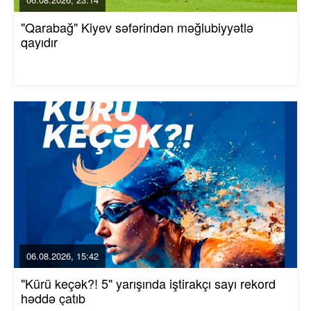
"Qarabağ" Kiyev səfərindən məğlubiyyətlə
qayıdır
06.08.2026, 15:42
"Kürü keçək?! 5" yarışında iştirakçı sayı rekord
həddə çatıb