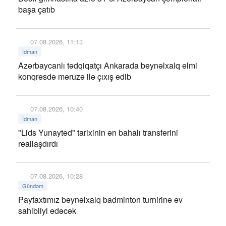
başa çatıb
07.08.2026, 11:13
İdman
Azərbaycanlı tədqiqatçı Ankarada beynəlxalq elmi
konqresdə məruzə ilə çıxış edib
07.08.2026, 10:40
İdman
"Lids Yunayted" tarixinin ən bahalı transferini
reallaşdırdı
07.08.2026, 10:28
Gündəm
Paytaxtımız beynəlxalq badminton turnirinə ev
sahibliyi edəcək