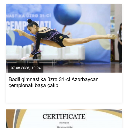
07.08.2026, 12:24
Bədii gimnastika üzrə 31-ci Azərbaycan
çempionatı başa çatıb