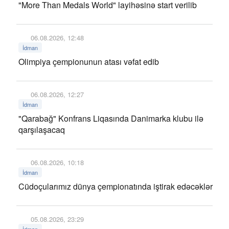
"More Than Medals World" layihəsinə start verilib
06.08.2026, 12:48
İdman
Olimpiya çempionunun atası vəfat edib
06.08.2026, 12:27
İdman
"Qarabağ" Konfrans Liqasında Danimarka klubu ilə
qarşılaşacaq
06.08.2026, 10:18
İdman
Cüdoçularımız dünya çempionatında iştirak edəcəklər
05.08.2026, 23:29