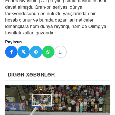
Federasiyasının (WT) reytinq sıralamasına əsasən
dəvət almışdı. Qran-pri seriyası dünya
taekvondosunun ən nüfuzlu yarışlarından biri
hesab olunur və burada qazanılan nəticələr
idmançılara həm dünya reytinqi, həm də Olimpiya
təsnifatı xalları qazandırır.
Paylaşın
DİGƏR XƏBƏRLƏR