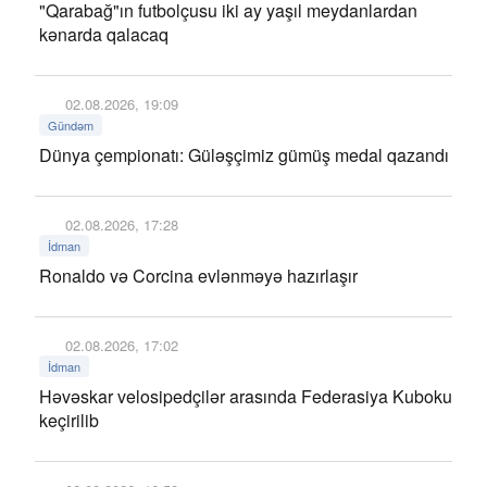
"Qarabağ"ın futbolçusu iki ay yaşıl meydanlardan
kənarda qalacaq
02.08.2026, 19:09
Gündəm
Dünya çempionatı: Güləşçimiz gümüş medal qazandı
02.08.2026, 17:28
İdman
Ronaldo və Corcina evlənməyə hazırlaşır
02.08.2026, 17:02
İdman
Həvəskar velosipedçilər arasında Federasiya Kuboku
keçirilib