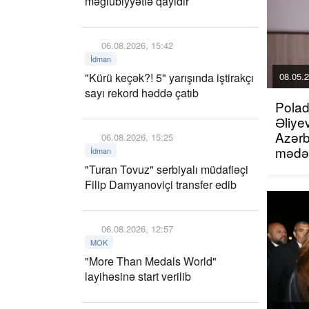
məğlubiyyətlə qayıdır
06.08.2026, 15:42
İdman
"Kürü keçək?! 5" yarışında iştirakçı
08.05.2
sayı rekord həddə çatıb
Polad
Əliye
Azər
06.08.2026, 15:25
mədən
İdman
dəstə
"Turan Tovuz" serbiyalı müdafiəçi
Filip Damyanoviçi transfer edib
06.08.2026, 12:57
MOK
"More Than Medals World"
layihəsinə start verilib