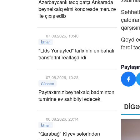
Azərbaycanlı tədqiqatçı Ankarada
beynəlxalq elmi konqresdə məruzə
Səhhəti
ilə çıxış edib
çatdıra
qarşısı
07.08.2026, 10:40
Qeyd ed
İdman
fərdi tə
"Lids Yunayted" tarixinin ən bahalı
transferini reallaşdırdı
Paylaşı
07.08.2026, 10:28
Gündəm
Paytaxtımız beynəlxalq badminton
turnirinə ev sahibliyi edəcək
DİG
06.08.2026, 23:14
İdman
"Qarabağ" Kiyev səfərindən