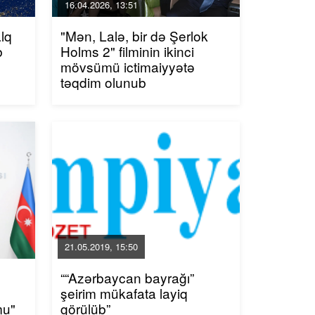
16.04.2026, 13:51
lq
"Mən, Lalə, bir də Şerlok
b
Holms 2" filminin ikinci
mövsümü ictimaiyyətə
təqdim olunub
21.05.2019, 15:50
““Azərbaycan bayrağı”
şeirim mükafata layiq
mu"
görülüb”