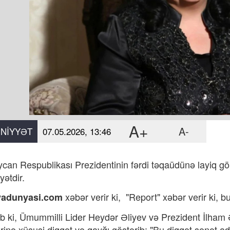
A+
A-
NIYYƏT
07.05.2026, 13:46
can Respublikası Prezidentinin fərdi təqaüdünə layiq 
yətdir.
xəbər verir ki,
"Report"
xəbər verir ki, 
yadunyasi.com
rib ki, Ümummilli Lider Heydər Əliyev və Prezident İlha
rinə xüsusi diqqət və qayğı göstərib: "Bu diqqət sənət ad