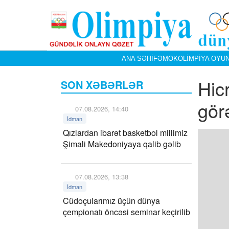
ANA SƏHIFƏ
MOK
OLIMPIYA OYUN
Hic
SON XƏBƏRLƏR
gör
07.08.2026, 14:40
İdman
Qızlardan ibarət basketbol millimiz
Şimali Makedoniyaya qalib gəlib
07.08.2026, 13:38
İdman
Cüdoçularımız üçün dünya
çempionatı öncəsi seminar keçirilib