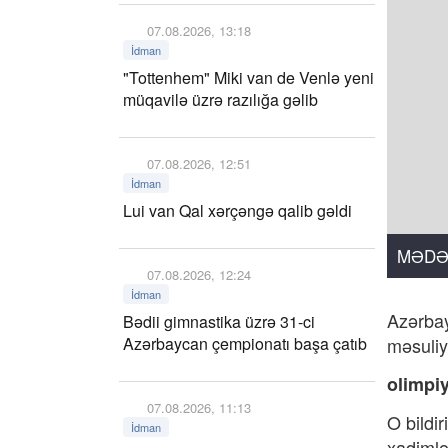
07.08.2026, 13:18
İdman
"Tottenhem" Miki van de Venlə yeni
müqavilə üzrə razılığa gəlib
07.08.2026, 12:51
İdman
Lui van Qal xərçəngə qalib gəldi
MƏDƏ
07.08.2026, 12:24
İdman
Azərbay
Bədii gimnastika üzrə 31-ci
Azərbaycan çempionatı başa çatıb
məsuliy
olimpi
07.08.2026, 11:13
O bildi
İdman
xadimlə