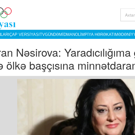
LARI
ÇAP VERSIYASI
TV
GÜNDƏM
İDMAN
OLIMPIYA HƏRƏKATI
MƏDƏNIY
ran Nəsirova: Yaradıcılığıma
ə ölkə başçısına minnətdar