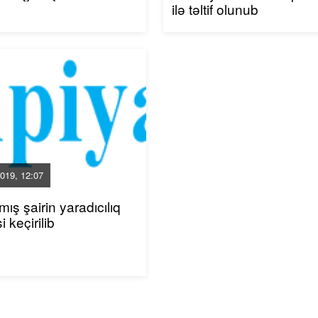
ilə təltif olunub
019, 12:07
ış şairin yaradıcılıq
 keçirilib