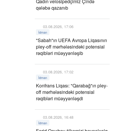
Qadın velosipedçimiz Çində
qələbə qazanıb
03.08.2026, 17:06
İdman
"Sabah"ın UEFA Avropa Liqasının
pley-off mərhələsindəki potensial
rəqibləri müəyyənləşib
03.08.2026, 17:02
İdman
Konfrans Liqası: "Qarabağ"ın pley-
off mərhələsindəki potensial
rəqibləri müəyyənləşdi
03.08.2026, 16:48
İdman
Fərid Qayıbov ölkəmizi beynəlxalq