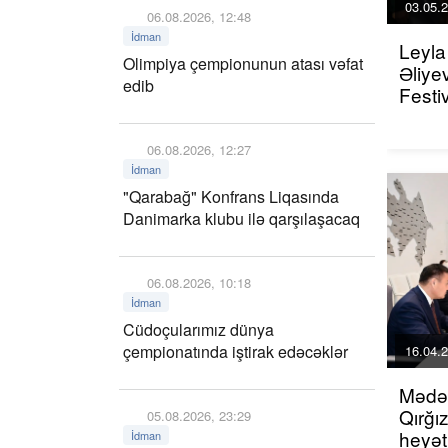
03.05.2
06.08.2026, 12:48
İdman
Leyla
Olimpiya çempionunun atası vəfat
Əliye
edib
Festiv
06.08.2026, 12:27
İdman
"Qarabağ" Konfrans Liqasında
Danimarka klubu ilə qarşılaşacaq
06.08.2026, 10:18
İdman
Cüdoçularımız dünya
çempionatında iştirak edəcəklər
16.04.2
Mədən
Qırğı
05.08.2026, 23:29
heyət
İdman