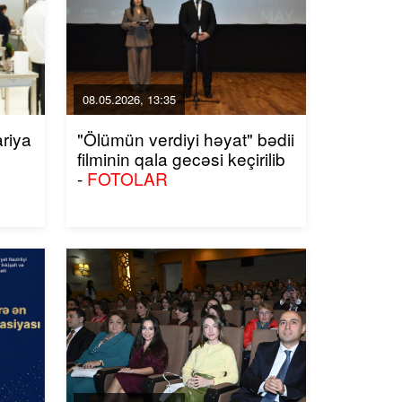
08.05.2026, 13:35
ariya
"Ölümün verdiyi həyat" bədii
filminin qala gecəsi keçirilib
-
FOTOLAR