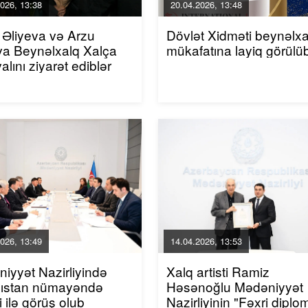
026, 13:38
20.04.2026, 13:48
 Əliyeva və Arzu
Dövlət Xidməti beynəlxa
va Beynəlxalq Xalça
mükafatına layiq görülü
alını ziyarət ediblər
026, 13:49
14.04.2026, 13:53
iyyət Nazirliyində
Xalq artisti Ramiz
zıstan nümayəndə
Həsənoğlu Mədəniyyət
i ilə görüş olub
Nazirliyinin "Fəxri diplo