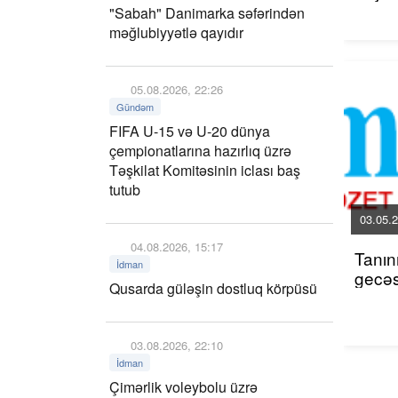
"Sabah" Danimarka səfərindən
məğlubiyyətlə qayıdır
05.08.2026, 22:26
Gündəm
FIFA U-15 və U-20 dünya
çempionatlarına hazırlıq üzrə
Təşkilat Komitəsinin iclası baş
tutub
03.05.2
04.08.2026, 15:17
Tanınm
İdman
gecəsi
Qusarda güləşin dostluq körpüsü
03.08.2026, 22:10
İdman
Çimərlik voleybolu üzrə