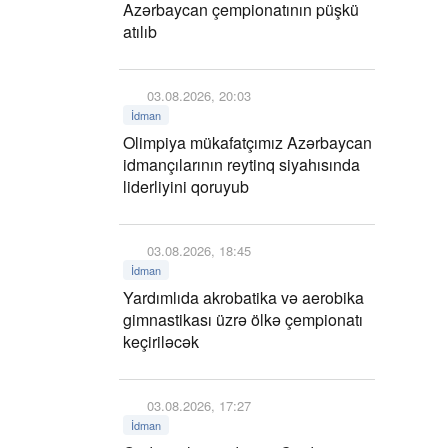
Azərbaycan çempionatının püşkü
atılıb
03.08.2026, 20:03
İdman
Olimpiya mükafatçımız Azərbaycan
idmançılarının reytinq siyahısında
liderliyini qoruyub
03.08.2026, 18:45
İdman
Yardımlıda akrobatika və aerobika
gimnastikası üzrə ölkə çempionatı
keçiriləcək
03.08.2026, 17:27
İdman