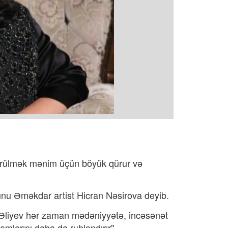
görülmək mənim üçün böyük qürur və
bunu Əməkdar artist Hicran Nəsirova deyib.
m Əliyev hər zaman mədəniyyətə, incəsənət
amlarını daha da ruhlandırır".