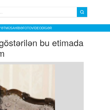
YƏT
MÜSAHIBƏ
FOTO
VIDEO
DIGƏR
 göstərilən bu etimada
am