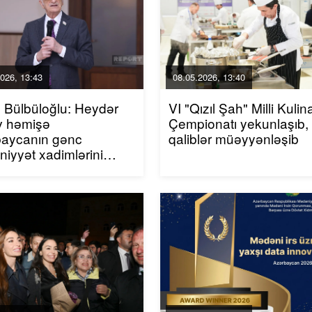
026, 13:43
08.05.2026, 13:40
 Bülbüloğlu: Heydər
VI "Qızıl Şah" Milli Kulin
v həmişə
Çempionatı yekunlaşıb,
baycanın gənc
qaliblər müəyyənləşib
iyyət xadimlərini
kləyirdi