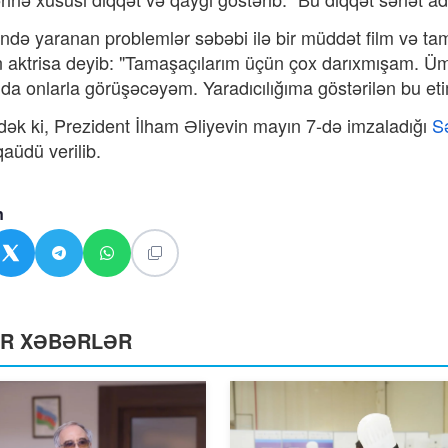
ndə yaranan problemlər səbəbi ilə bir müddət film və tam
n aktrisa deyib: "Tamaşaçılarım üçün çox darıxmışam. Ü
nda onlarla görüşəcəyəm. Yaradıcılığıma göstərilən bu e
ək ki, Prezident İlham Əliyevin mayın 7-də imzaladığı
S
qaüdü verilib.
n
ƏR XƏBƏRLƏR