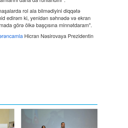
aşalarda rol ala bilmədiyini diqqətə
mid edirəm ki, yenidən səhnədə və ekran
timada görə ölkə başçısına minnətdaram".
ərəncamla
Hicran Nəsirovaya Prezidentin