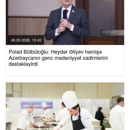
08.05.2026, 13:43
Polad Bülbüloğlu: Heydər Əliyev həmişə
Azərbaycanın gənc mədəniyyət xadimlərini
dəstəkləyirdi