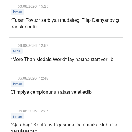
06.08.2026, 15:25
İdman
"Turan Tovuz" serbiyalı müdafiəçi Filip Damyanoviçi
transfer edib
06.08.2026, 12:57
MOK
"More Than Medals World" layihəsinə start verilib
06.08.2026, 12:48
İdman
Olimpiya çempionunun atası vəfat edib
06.08.2026, 12:27
İdman
"Qarabağ" Konfrans Liqasında Danimarka klubu ilə
qarşılaşacaq