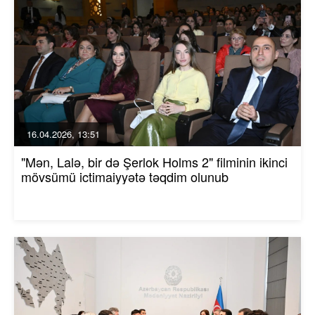
16.04.2026, 13:51
"Mən, Lalə, bir də Şerlok Holms 2" filminin ikinci
mövsümü ictimaiyyətə təqdim olunub