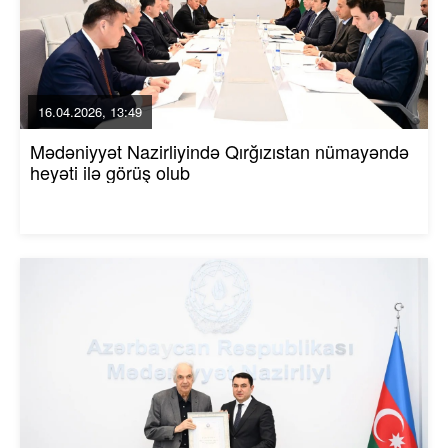
16.04.2026, 13:49
Mədəniyyət Nazirliyində Qırğızıstan nümayəndə
heyəti ilə görüş olub