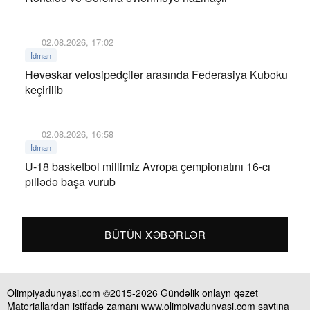
02.08.2026, 17:02
İdman
Həvəskar velosipedçilər arasında Federasiya Kuboku
keçirilib
02.08.2026, 16:58
İdman
U-18 basketbol millimiz Avropa çempionatını 16-cı
pillədə başa vurub
BÜTÜN XƏBƏRLƏR
Olimpiyadunyasi.com ©2015-2026 Gündəlik onlayn qəzet
Materiallardan istifadə zamanı www.olimpiyadunyasi.com saytına