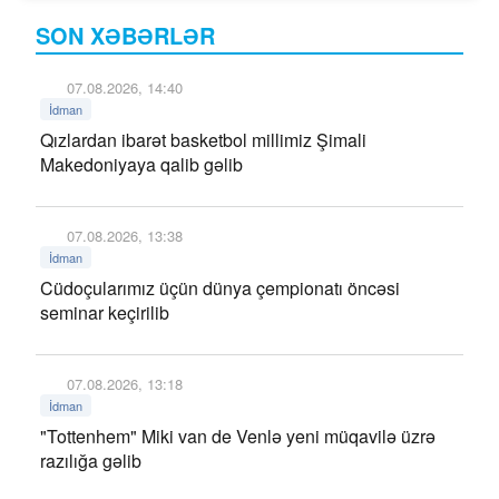
SON XƏBƏRLƏR
07.08.2026, 14:40
İdman
Qızlardan ibarət basketbol millimiz Şimali
Makedoniyaya qalib gəlib
07.08.2026, 13:38
İdman
Cüdoçularımız üçün dünya çempionatı öncəsi
seminar keçirilib
07.08.2026, 13:18
İdman
"Tottenhem" Miki van de Venlə yeni müqavilə üzrə
razılığa gəlib