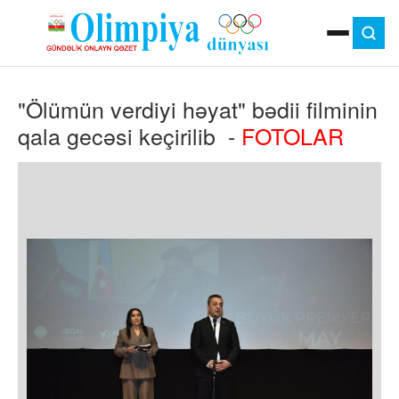
ANA SƏHIFƏ
"Ölümün verdiyi həyat" bədii filminin
MOK
OLIMPIYA OYUNLARI
qala gecəsi keçirilib -
FOTOLAR
ÇAP VERSIYASI
TV
GÜNDƏM
İDMAN
OLIMPIYA HƏRƏKATI
MƏDƏNIYYƏT
MÜSAHIBƏ
FOTO
VIDEO
DIGƏR