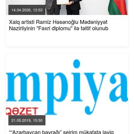
14.04.2026, 13:53
Xalq artisti Ramiz Həsənoğlu Mədəniyyət
Nazirliyinin "Fəxri diplomu" ilə təltif olunub
21.05.2019, 15:50
““Azərbaycan bayrağı” şeirim mükafata layiq