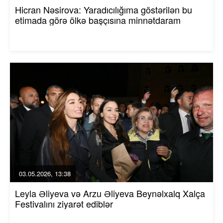
Hicran Nəsirova: Yaradıcılığıma göstərilən bu
etimada görə ölkə başçısına minnətdaram
03.05.2026, 13:38
Leyla Əliyeva və Arzu Əliyeva Beynəlxalq Xalça
Festivalını ziyarət ediblər