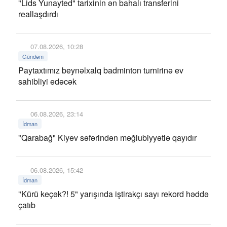
"Lids Yunayted" tarixinin ən bahalı transferini
reallaşdırdı
07.08.2026, 10:28
Gündəm
Paytaxtımız beynəlxalq badminton turnirinə ev
sahibliyi edəcək
06.08.2026, 23:14
İdman
"Qarabağ" Kiyev səfərindən məğlubiyyətlə qayıdır
06.08.2026, 15:42
İdman
"Kürü keçək?! 5" yarışında iştirakçı sayı rekord həddə
çatıb