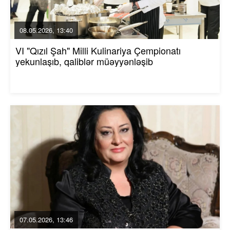
08.05.2026, 13:40
VI "Qızıl Şah" Milli Kulinariya Çempionatı
yekunlaşıb, qaliblər müəyyənləşib
07.05.2026, 13:46