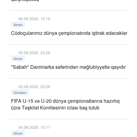
06.08.2026, 10:18
İdman
Cüdoçularımız dünya çempionatında iştirak edəcəklər
05.08.2026, 23:29
İdman
"Sabah" Danimarka səfərindən məğlubiyyətlə qayıdır
05.08.2026, 22:26
Gündəm
FIFA U-15 və U-20 dünya çempionatlarına hazırlıq
üzrə Təşkilat Komitəsinin iclası baş tutub
04.08.2026, 15:17
İdman