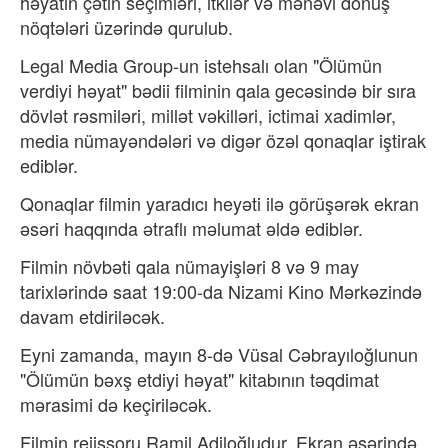
həyatın çətin seçimləri, itkilər və mənəvi dönüş
nöqtələri üzərində qurulub.
Legal Media Group-un istehsalı olan "Ölümün
verdiyi həyat" bədii filminin qala gecəsində bir sıra
dövlət rəsmiləri, millət vəkilləri, ictimai xadimlər,
media nümayəndələri və digər özəl qonaqlar iştirak
ediblər.
Qonaqlar filmin yaradıcı heyəti ilə görüşərək ekran
əsəri haqqında ətraflı məlumat əldə ediblər.
Filmin növbəti qala nümayişləri 8 və 9 may
tarixlərində saat 19:00-da Nizami Kino Mərkəzində
davam etdiriləcək.
Eyni zamanda, mayın 8-də Vüsal Cəbrayıloğlunun
"Ölümün bəxş etdiyi həyat" kitabının təqdimat
mərasimi də keçiriləcək.
Filmin rejissoru Ramil Adiloğludur. Ekran əsərində