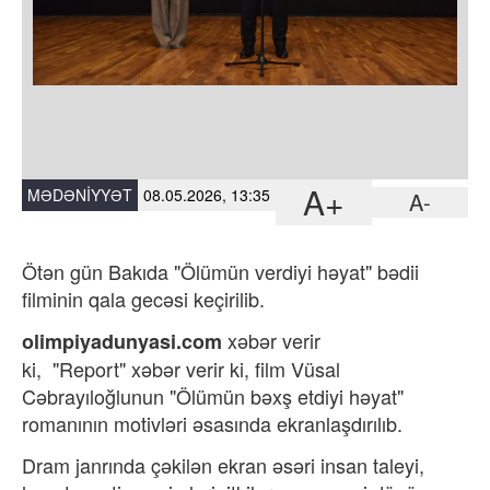
A+
MƏDƏNIYYƏT
08.05.2026, 13:35
A-
Ötən gün Bakıda "Ölümün verdiyi həyat" bədii
filminin qala gecəsi keçirilib.
xəbər verir
olimpiyadunyasi.com
ki,
"Report"
xəbər verir ki, film Vüsal
Cəbrayıloğlunun "Ölümün bəxş etdiyi həyat"
romanının motivləri əsasında ekranlaşdırılıb.
Dram janrında çəkilən ekran əsəri insan taleyi,