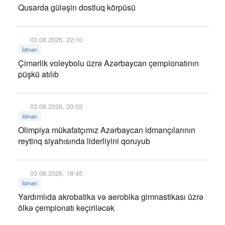
Qusarda güləşin dostluq körpüsü
03.08.2026, 22:10
İdman
Çimərlik voleybolu üzrə Azərbaycan çempionatının
püşkü atılıb
03.08.2026, 20:03
İdman
Olimpiya mükafatçımız Azərbaycan idmançılarının
reytinq siyahısında liderliyini qoruyub
03.08.2026, 18:45
İdman
Yardımlıda akrobatika və aerobika gimnastikası üzrə
ölkə çempionatı keçiriləcək