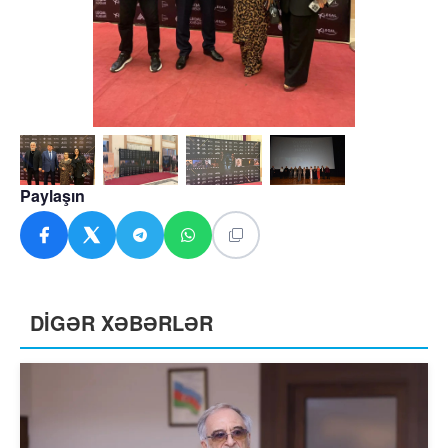
Paylaşın
DİGƏR XƏBƏRLƏR