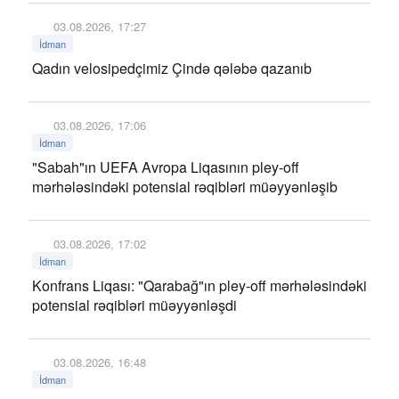
03.08.2026, 17:27
İdman
Qadın velosipedçimiz Çində qələbə qazanıb
03.08.2026, 17:06
İdman
"Sabah"ın UEFA Avropa Liqasının pley-off
mərhələsindəki potensial rəqibləri müəyyənləşib
03.08.2026, 17:02
İdman
Konfrans Liqası: "Qarabağ"ın pley-off mərhələsindəki
potensial rəqibləri müəyyənləşdi
03.08.2026, 16:48
İdman