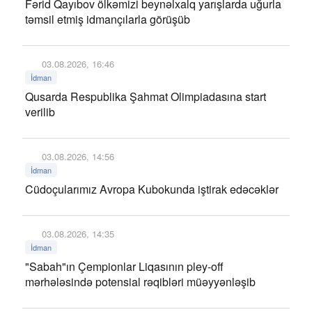
Fərid Qayıbov ölkəmizi beynəlxalq yarışlarda uğurla
təmsil etmiş idmançılarla görüşüb
03.08.2026, 16:46
İdman
Qusarda Respublika Şahmat Olimpiadasına start
verilib
03.08.2026, 14:56
İdman
Cüdoçularımız Avropa Kubokunda iştirak edəcəklər
03.08.2026, 14:35
İdman
"Sabah"ın Çempionlar Liqasının pley-off
mərhələsində potensial rəqibləri müəyyənləşib