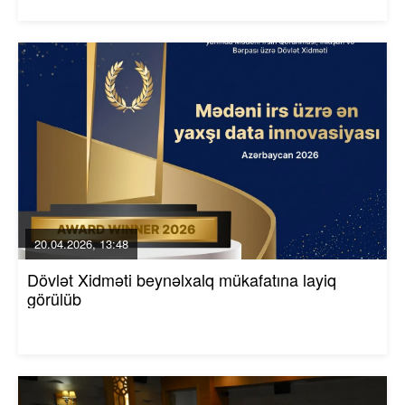
20.04.2026, 13:48
Dövlət Xidməti beynəlxalq mükafatına layiq
görülüb