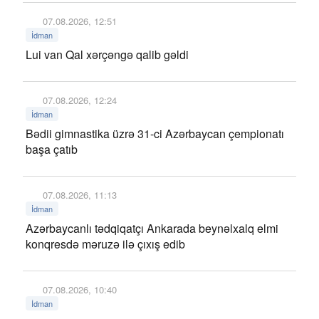
07.08.2026, 12:51
İdman
Lui van Qal xərçəngə qalib gəldi
07.08.2026, 12:24
İdman
Bədii gimnastika üzrə 31-ci Azərbaycan çempionatı
başa çatıb
07.08.2026, 11:13
İdman
Azərbaycanlı tədqiqatçı Ankarada beynəlxalq elmi
konqresdə məruzə ilə çıxış edib
07.08.2026, 10:40
İdman