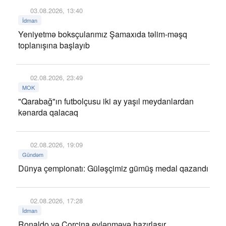
03.08.2026, 13:40
İdman
Yeniyetmə boksçularımız Şamaxıda təlim-məşq
toplanışına başlayıb
02.08.2026, 23:49
MOK
"Qarabağ"ın futbolçusu iki ay yaşıl meydanlardan
kənarda qalacaq
02.08.2026, 19:09
Gündəm
Dünya çempionatı: Güləşçimiz gümüş medal qazandı
02.08.2026, 17:28
İdman
Ronaldo və Corcina evlənməyə hazırlaşır