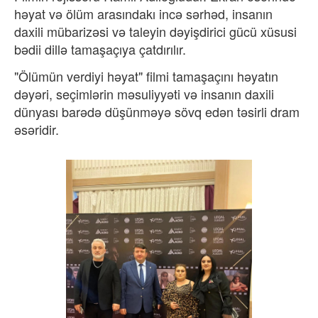
həyat və ölüm arasındakı incə sərhəd, insanın
daxili mübarizəsi və taleyin dəyişdirici gücü xüsusi
bədii dillə tamaşaçıya çatdırılır.
"Ölümün verdiyi həyat" filmi tamaşaçını həyatın
dəyəri, seçimlərin məsuliyyəti və insanın daxili
dünyası barədə düşünməyə sövq edən təsirli dram
əsəridir.