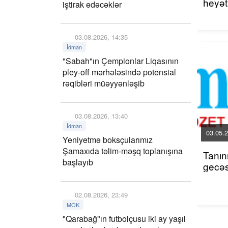
heyət
iştirak edəcəklər
03.08.2026, 14:35
İdman
"Sabah"ın Çempionlar Liqasının
pley-off mərhələsində potensial
rəqibləri müəyyənləşib
03.08.2026, 13:40
İdman
03.05.2
Yeniyetmə boksçularımız
Şamaxıda təlim-məşq toplanışına
Tanınm
başlayıb
gecəsi
02.08.2026, 23:49
MOK
"Qarabağ"ın futbolçusu iki ay yaşıl