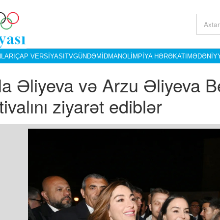
LARI
ÇAP VERSIYASI
TV
GÜNDƏM
İDMAN
OLIMPIYA HƏRƏKATI
MƏDƏNIY
la Əliyeva və Arzu Əliyeva B
ivalını ziyarət ediblər