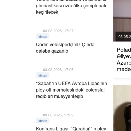
gimnastikası üzrə ölkə çempionatı
keçiriləcək
03.08.2026, 17:27
08.05.2
İdman
Qadın velosipedçimiz Çində
Polad
qələbə qazanıb
Əliye
Azər
mədən
03.08.2026, 17:06
dəstə
İdman
"Sabah"ın UEFA Avropa Liqasının
pley-off mərhələsindəki potensial
rəqibləri müəyyənləşib
03.08.2026, 17:02
İdman
Konfrans Liqası: "Qarabağ"ın pley-