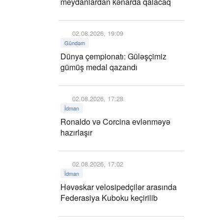
meydanlardan kənarda qalacaq
02.08.2026, 19:09
Gündəm
Dünya çempionatı: Güləşçimiz
gümüş medal qazandı
02.08.2026, 17:28
İdman
Ronaldo və Corcina evlənməyə
hazırlaşır
02.08.2026, 17:02
İdman
Həvəskar velosipedçilər arasında
Federasiya Kuboku keçirilib