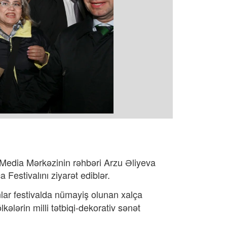
 Media Mərkəzinin rəhbəri Arzu Əliyeva
Festivalını ziyarət ediblər.
onlar festivalda nümayiş olunan xalça
ələrin milli tətbiqi-dekorativ sənət