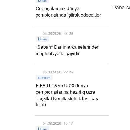
İdman
Daha son
Cüdoçularımız dünya
çempionatında iştirak edəcəklər
05.08.2026, 23:29
İdman
"Sabah" Danimarka səfərindən
məğlubiyyətlə qayıdır
05.08.2026, 22:26
Gündəm
FIFA U-15 və U-20 dünya
çempionatlarına hazırlıq üzrə
Təşkilat Komitəsinin iclası baş
tutub
04.08.2026, 15:17
İdman