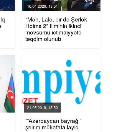
16.04.2026, 13:51
lq
"Mən, Lalə, bir də Şerlok
b
Holms 2" filminin ikinci
mövsümü ictimaiyyətə
təqdim olunub
21.05.2019, 15:50
““Azərbaycan bayrağı”
şeirim mükafata layiq