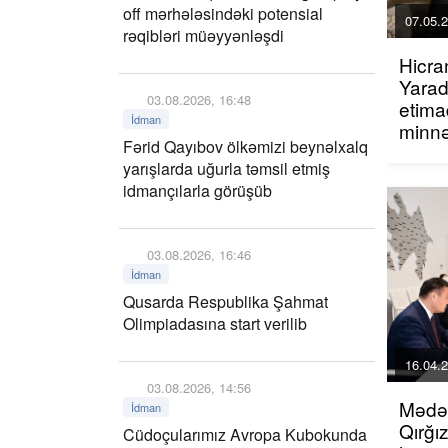
off mərhələsindəki potensial
07.05.2
rəqibləri müəyyənləşdi
Hicra
Yarad
03.08.2026, 16:48
etima
İdman
minn
Fərid Qayıbov ölkəmizi beynəlxalq
yarışlarda uğurla təmsil etmiş
idmançılarla görüşüb
03.08.2026, 16:46
İdman
Qusarda Respublika Şahmat
Olimpiadasına start verilib
16.04.2
03.08.2026, 14:56
Mədən
İdman
Qırğı
Cüdoçularımız Avropa Kubokunda