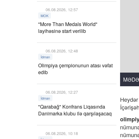
06.08.2026, 12:57
MOK
"More Than Medals World"
layihəsinə start verilib
06.08.2026, 12:48
İdman
Olimpiya çempionunun atası vəfat
edib
MƏDƏ
06.08.2026, 12:27
Heydər 
İdman
"Qarabağ" Konfrans Liqasında
İçərişə
Danimarka klubu ilə qarşılaşacaq
olimpi
nümunəl
06.08.2026, 10:18
nümunələ