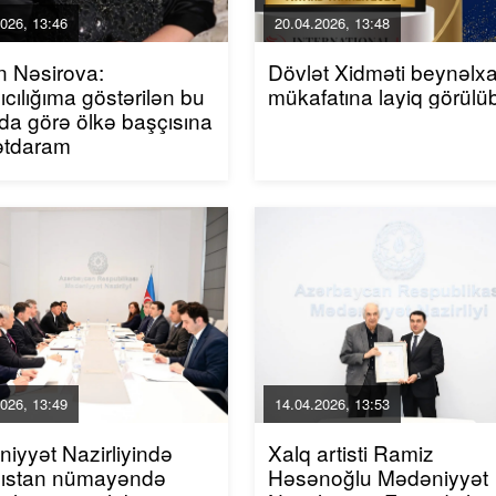
026, 13:46
20.04.2026, 13:48
n Nəsirova:
Dövlət Xidməti beynəlxa
ıcılığıma göstərilən bu
mükafatına layiq görülü
da görə ölkə başçısına
ətdaram
026, 13:49
14.04.2026, 13:53
iyyət Nazirliyində
Xalq artisti Ramiz
zıstan nümayəndə
Həsənoğlu Mədəniyyət