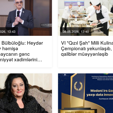
026, 13:43
08.05.2026, 13:40
 Bülbüloğlu: Heydər
VI "Qızıl Şah" Milli Kulin
v həmişə
Çempionatı yekunlaşıb,
baycanın gənc
qaliblər müəyyənləşib
iyyət xadimlərini
kləyirdi