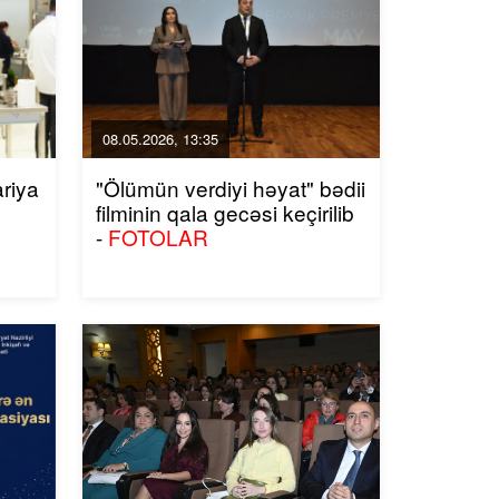
08.05.2026, 13:35
ariya
"Ölümün verdiyi həyat" bədii
filminin qala gecəsi keçirilib
-
FOTOLAR