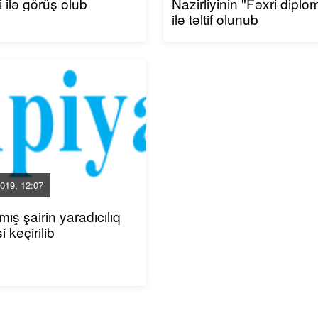
i ilə görüş olub
Nazirliyinin "Fəxri diplo
ilə təltif olunub
019, 12:07
ış şairin yaradıcılıq
 keçirilib