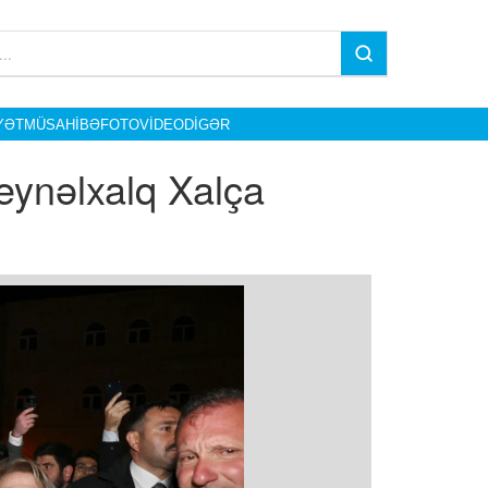
YƏT
MÜSAHIBƏ
FOTO
VIDEO
DIGƏR
eynəlxalq Xalça