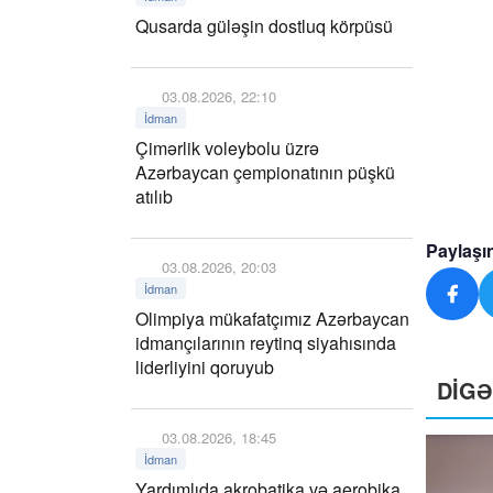
Qusarda güləşin dostluq körpüsü
03.08.2026, 22:10
İdman
Çimərlik voleybolu üzrə
Azərbaycan çempionatının püşkü
atılıb
Paylaşı
03.08.2026, 20:03
İdman
Olimpiya mükafatçımız Azərbaycan
idmançılarının reytinq siyahısında
liderliyini qoruyub
DİG
03.08.2026, 18:45
İdman
Yardımlıda akrobatika və aerobika