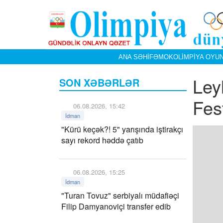
ANA SƏHIFƏ
MOK
OLIMPIYA OYUN
Ley
SON XƏBƏRLƏR
Fest
06.08.2026, 15:42
İdman
"Kürü keçək?! 5" yarışında iştirakçı
sayı rekord həddə çatıb
06.08.2026, 15:25
İdman
"Turan Tovuz" serbiyalı müdafiəçi
Filip Damyanoviçi transfer edib