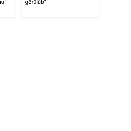
mu"
görülüb”