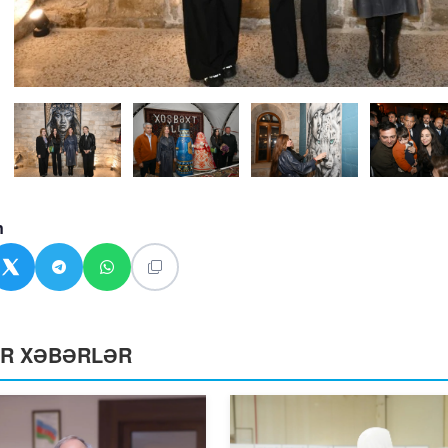
n
ƏR XƏBƏRLƏR