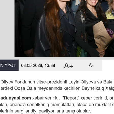
A+
A-
NIYYƏT
03.05.2026, 13:38
Əliyev Fondunun vitse-prezidenti Leyla Əliyeva və Bakı
hərdəki Qoşa Qala meydanında keçirilən Beynəlxalq Xalça 
xəbər verir ki,
"Report"
xəbər verir ki, 
yadunyasi.com
əri, ənənəvi sənətkarlıq məmulatları, eləcə də müxtəlif ölk
rinin sərgiləndiyi pavilyonlarla tanış olublar.