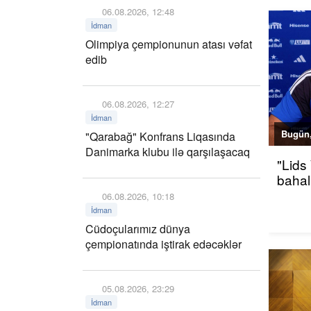
06.08.2026, 12:48
İdman
Olimpiya çempionunun atası vəfat
edib
06.08.2026, 12:27
İdman
Bugün,
"Qarabağ" Konfrans Liqasında
Danimarka klubu ilə qarşılaşacaq
"Lids
bahalı
06.08.2026, 10:18
İdman
Cüdoçularımız dünya
çempionatında iştirak edəcəklər
05.08.2026, 23:29
İdman