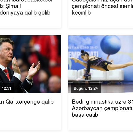
iz Şimali
çempionatı öncəsi semi
oniyaya qalib gəlib
keçirilib
 12:51
Bugün, 12:24
an Qal xərçəngə qalib
Bədii gimnastika üzrə 31
Azərbaycan çempionatı
başa çatıb