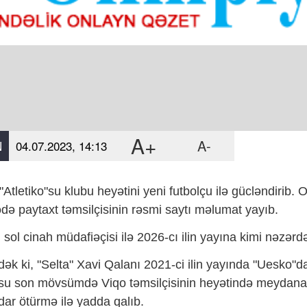
A+
A-
N
04.07.2023, 14:13
"Atletiko"su klubu heyətini yeni futbolçu ilə gücləndirib. 
də paytaxt təmsilçisinin rəsmi saytı məlumat yayıb.
ı sol cinah müdafiəçisi ilə 2026-cı ilin yayına kimi nəzər
ək ki, "Selta" Xavi Qalanı 2021-ci ilin yayında "Uesko"da
u son mövsümdə Viqo təmsilçisinin heyətində meydana ç
ar ötürmə ilə yadda qalıb.