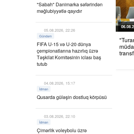
"Sabah" Danimarka səfərindən
məğlubiyyətlə qayıdır
06.08.2
05.08.2026, 22:26
Gündəm
"Tura
FIFA U-15 və U-20 dünya
müdaf
çempionatlarına hazırlıq üzrə
trans
Təşkilat Komitəsinin iclası baş
tutub
04.08.2026, 15:17
İdman
Qusarda güləşin dostluq körpüsü
03.08.2026, 22:10
İdman
Çimərlik voleybolu üzrə