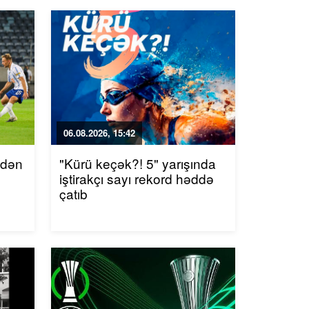
06.08.2026, 15:42
ndən
"Kürü keçək?! 5" yarışında
iştirakçı sayı rekord həddə
çatıb