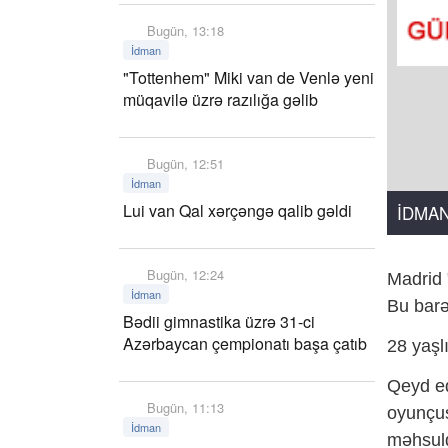
Bugün, 13:18
İdman
"Tottenhem" Miki van de Venlə yeni
müqavilə üzrə razılığa gəlib
Bugün, 12:51
İdman
Lui van Qal xərçəngə qalib gəldi
İDMA
Bugün, 12:24
Madrid 
İdman
Bu barə
Bədii gimnastika üzrə 31-ci
Azərbaycan çempionatı başa çatıb
28 yaşl
Qeyd ed
Bugün, 11:13
oyunçus
İdman
məhsuld