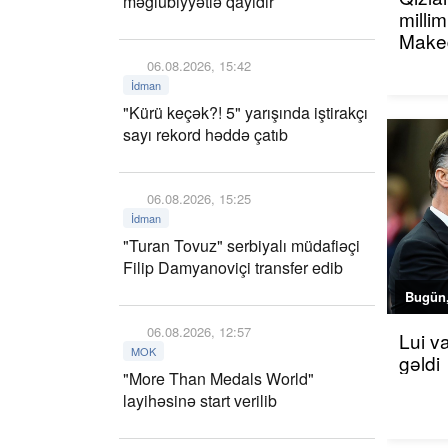
məğlubiyyətlə qayıdır
millim
Maked
06.08.2026, 15:42
İdman
"Kürü keçək?! 5" yarışında iştirakçı
sayı rekord həddə çatıb
06.08.2026, 15:25
İdman
"Turan Tovuz" serbiyalı müdafiəçi
Filip Damyanoviçi transfer edib
Bugün,
06.08.2026, 12:57
Lui v
MOK
gəldi
"More Than Medals World"
layihəsinə start verilib