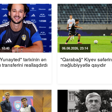
 10:40
06.08.2026, 23:14
 Yunayted" tarixinin ən
"Qarabağ" Kiyev səfəri
 transferini reallaşdırdı
məğlubiyyətlə qayıdır