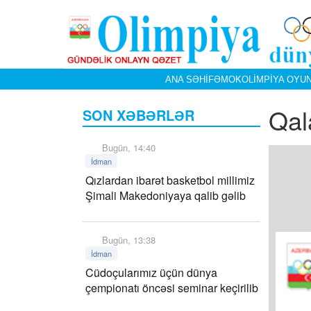
ANA SƏHIFƏ
MOK
OLIMPIYA OYUN
Qal
SON XƏBƏRLƏR
Bugün, 14:40
İdman
Qızlardan ibarət basketbol millimiz
Şimali Makedoniyaya qalib gəlib
Bugün, 13:38
İdman
Cüdoçularımız üçün dünya
çempionatı öncəsi seminar keçirilib