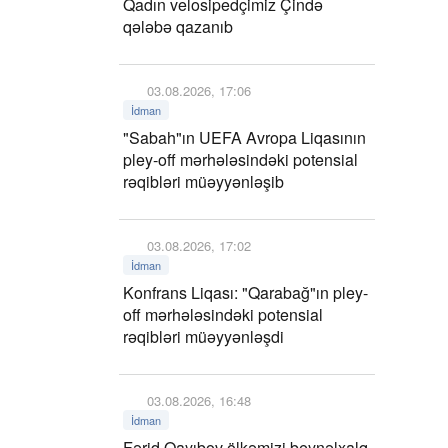
Qadın velosipedçimiz Çində
qələbə qazanıb
03.08.2026, 17:06
İdman
"Sabah"ın UEFA Avropa Liqasının
pley-off mərhələsindəki potensial
rəqibləri müəyyənləşib
03.08.2026, 17:02
İdman
Konfrans Liqası: "Qarabağ"ın pley-
off mərhələsindəki potensial
rəqibləri müəyyənləşdi
03.08.2026, 16:48
İdman
Fərid Qayıbov ölkəmizi beynəlxalq