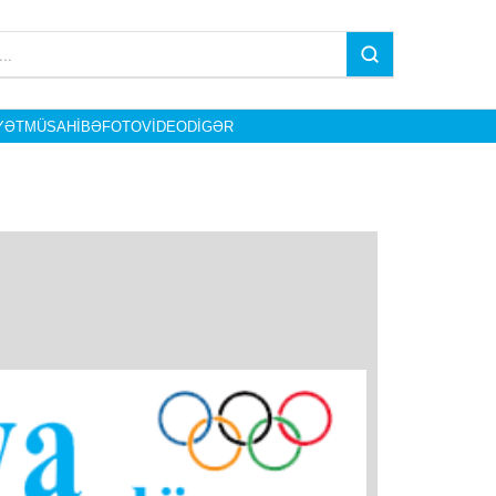
YƏT
MÜSAHIBƏ
FOTO
VIDEO
DIGƏR