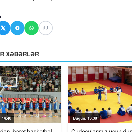
n
ƏR XƏBƏRLƏR
 14:40
Bugün, 13:38
rdan ibarət basketbol
Cüdoçularımız üçün dü