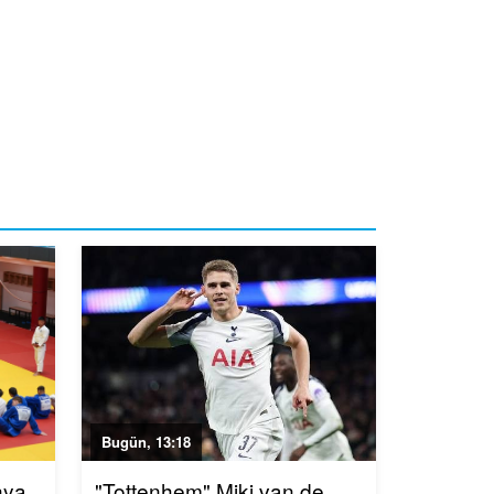
Bugün, 13:18
nya
"Tottenhem" Miki van de