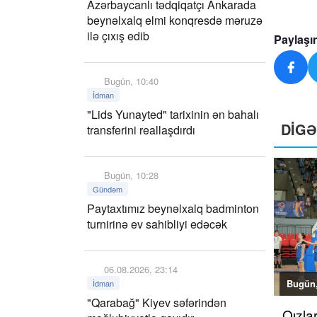
Azərbaycanlı tədqiqatçı Ankarada
beynəlxalq elmi konqresdə məruzə
ilə çıxış edib
Paylaşı
Bugün, 10:40
İdman
"Lids Yunayted" tarixinin ən bahalı
DİG
transferini reallaşdırdı
Bugün, 10:28
Gündəm
Paytaxtımız beynəlxalq badminton
turnirinə ev sahibliyi edəcək
06.08.2026, 23:14
Bugün,
İdman
"Qarabağ" Kiyev səfərindən
Qızla