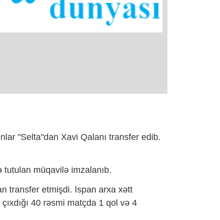
Onlar "Selta"dan Xavi Qalanı transfer edib.
də tutulan müqavilə imzalanıb.
n transfer etmişdi. İspan arxa xətt
ıxdığı 40 rəsmi matçda 1 qol və 4