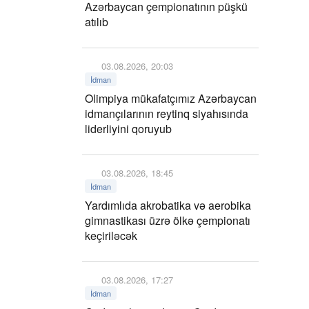
Azərbaycan çempionatının püşkü
atılıb
03.08.2026, 20:03
İdman
Olimpiya mükafatçımız Azərbaycan
idmançılarının reytinq siyahısında
liderliyini qoruyub
03.08.2026, 18:45
İdman
Yardımlıda akrobatika və aerobika
gimnastikası üzrə ölkə çempionatı
keçiriləcək
03.08.2026, 17:27
İdman