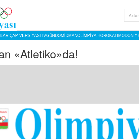
LARI
ÇAP VERSIYASI
TV
GÜNDƏM
İDMAN
OLIMPIYA HƏRƏKATI
MƏDƏNIY
an «Atletiko»da!