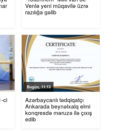
nar
Venlə yeni müqavilə üzrə
razılığa gəlib
Bugün, 11:13
-ci
Azərbaycanlı tədqiqatçı
Ankarada beynəlxalq elmi
konqresdə məruzə ilə çıxış
edib