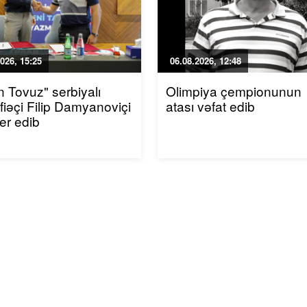
026, 15:25
06.08.2026, 12:48
n Tovuz" serbiyalı
Olimpiya çempionunun
iəçi Filip Damyanoviçi
atası vəfat edib
fer edib