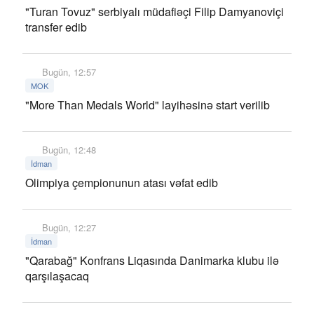
"Turan Tovuz" serbiyalı müdafiəçi Filip Damyanoviçi
transfer edib
Bugün, 12:57
MOK
"More Than Medals World" layihəsinə start verilib
Bugün, 12:48
İdman
Olimpiya çempionunun atası vəfat edib
Bugün, 12:27
İdman
"Qarabağ" Konfrans Liqasında Danimarka klubu ilə
qarşılaşacaq