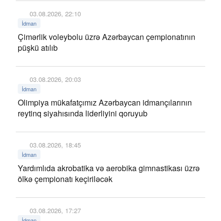
03.08.2026, 22:10
İdman
Çimərlik voleybolu üzrə Azərbaycan çempionatının
püşkü atılıb
03.08.2026, 20:03
İdman
Olimpiya mükafatçımız Azərbaycan idmançılarının
reytinq siyahısında liderliyini qoruyub
03.08.2026, 18:45
İdman
Yardımlıda akrobatika və aerobika gimnastikası üzrə
ölkə çempionatı keçiriləcək
03.08.2026, 17:27
İdman