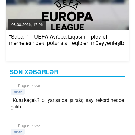
03.08.2026, 17:06
"Sabah"ın UEFA Avropa Liqasının pley-off
mərhələsindəki potensial rəqibləri müəyyənləşib
SON XƏBƏRLƏR
Bugün, 15:42
İdman
"Kürü keçək?! 5" yarışında iştirakçı sayı rekord həddə
çatıb
Bugün, 15:25
İdman