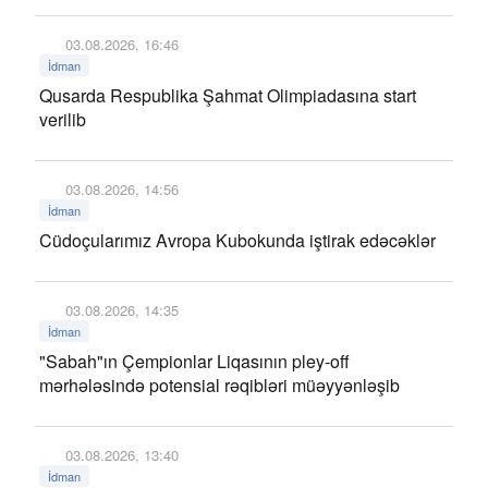
03.08.2026, 16:46
İdman
Qusarda Respublika Şahmat Olimpiadasına start
verilib
03.08.2026, 14:56
İdman
Cüdoçularımız Avropa Kubokunda iştirak edəcəklər
03.08.2026, 14:35
İdman
"Sabah"ın Çempionlar Liqasının pley-off
mərhələsində potensial rəqibləri müəyyənləşib
03.08.2026, 13:40
İdman