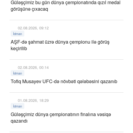
Güləşçimiz bu gün dünya çempionatında qızıl medal
görüşünə çıxacaq
02.08.2026, 09:12
İdman
AŞF-də şahmat üzrə dünya çempionu ilə görüş
keçirilib
02.08.2026, 00:14
İdman
Tofiq Musayev UFC-də növbəti qələbəsini qazanıb
01.08.2026, 18:29
İdman
Güləşçimiz dünya çempionatının finalına vəsiqə
qazandı