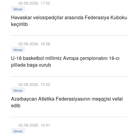
02.08.2026, 17:02
İdman
Həvəskar velosipedçilər arasında Federasiya Kuboku
keçirilib
02.08.2026, 16:58
İdman
U-18 basketbol millimiz Avropa çempionatını 16-cı
pillədə başa vurub
02.08.2026, 13:03
İdman
Azərbaycan Atletika Federasiyasının məşqçisi vəfat
edib
02.08.2026, 10:01
İdman