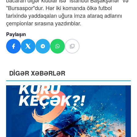
bacaran digər klublar isə "İstanbul Başakşəhər" və
"Bursaspor"dur. Hər iki komanda ölkə futbol
tarixində yaddaqalan uğura imza ataraq adlarını
çempionlar sırasına yazdırıblar.
Paylaşın
DİGƏR XƏBƏRLƏR