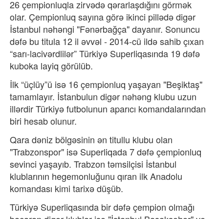
26 çempionluqla zirvədə qərarlaşdığını görmək
olar. Çempionluq sayına görə ikinci pillədə digər
İstanbul nəhəngi "Fənərbağça" dayanır. Sonuncu
dəfə bu titula 12 il əvvəl - 2014-cü ildə sahib çıxan
“sarı-lacivərdlilər” Türkiyə Superliqasında 19 dəfə
kuboka layiq görülüb.
İlk “üçlüy”ü isə 16 çempionluq yaşayan "Beşiktaş"
tamamlayır. İstanbulun digər nəhəng klubu uzun
illərdir Türkiyə futbolunun aparıcı komandalarından
biri hesab olunur.
Qara dəniz bölgəsinin ən titullu klubu olan
"Trabzonspor" isə Superliqada 7 dəfə çempionluq
sevinci yaşayıb. Trabzon təmsilçisi İstanbul
klublarının hegemonluğunu qıran ilk Anadolu
komandası kimi tarixə düşüb.
Türkiyə Superliqasında bir dəfə çempion olmağı