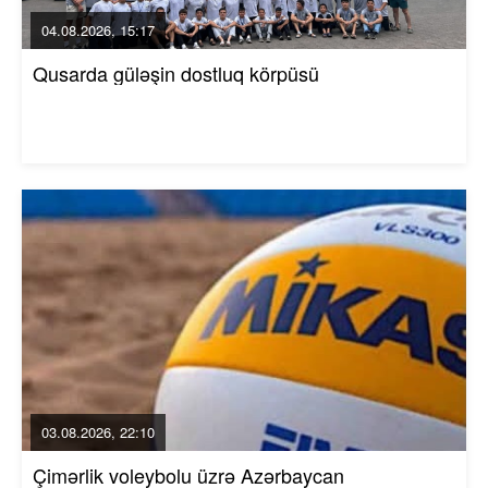
04.08.2026, 15:17
Qusarda güləşin dostluq körpüsü
03.08.2026, 22:10
Çimərlik voleybolu üzrə Azərbaycan