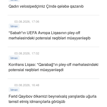
Qadın velosipedçimiz Çində qələbə qazanıb
03.08.2026, 17:06
İdman
"Sabah"ın UEFA Avropa Liqasının pley-off
mərhələsindəki potensial rəqibləri müəyyənləşib
03.08.2026, 17:02
İdman
Konfrans Liqası: "Qarabağ"ın pley-off mərhələsindəki
potensial rəqibləri müəyyənləşdi
03.08.2026, 16:48
İdman
Fərid Qayıbov ölkəmizi beynəlxalq yarışlarda uğurla
təmsil etmiş idmançılarla görüşüb