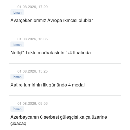
01.08.2026, 17:29
İdman
Avarçəkənlərimiz Avropa ikincisi olublar
01.08.2026, 16:35
İdman
Neftçi" Tokio mərhələsinin 1/4 finalında
01.08.2026, 15:25
İdman
Xatirə turnirinin ilk günündə 4 medal
01.08.2026, 09:56
İdman
Azərbaycanın 6 sərbəst güləşçisi xalça üzərinə
çıxacaq