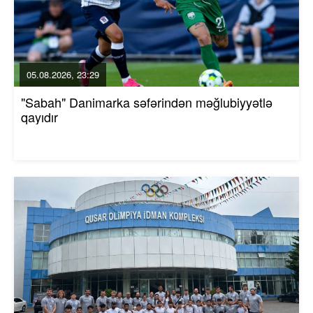
05.08.2026, 23:29
"Sabah" Danimarka səfərindən məğlubiyyətlə
qayıdır