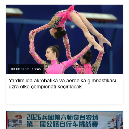
03.08.2026, 18:45
Yardımlıda akrobatika və aerobika gimnastikası
üzrə ölkə çempionatı keçiriləcək