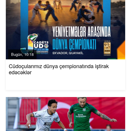
Bugün, 10:18
Cüdoçularımız dünya çempionatında iştirak
edəcəklər