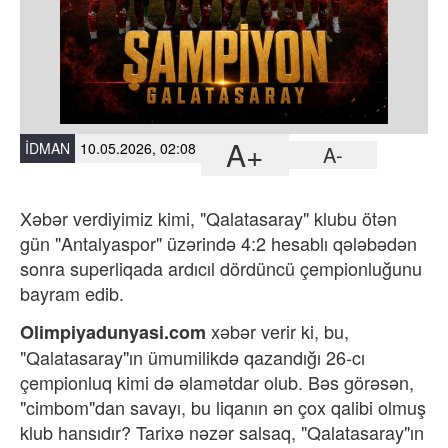
A+
İDMAN
10.05.2026, 02:08
A-
Xəbər verdiyimiz kimi, "Qalatasaray" klubu ötən
gün "Antalyaspor" üzərində 4:2 hesablı qələbədən
sonra superliqada ardıcıl dördüncü çempionluğunu
bayram edib.
xəbər verir ki,
bu,
Olimpiyadunyasi.com
"Qalatasaray"ın ümumilikdə qazandığı 26-cı
çempionluq kimi də əlamətdar olub. Bəs görəsən,
"cimbom"dan savayı, bu liqanın ən çox qalibi olmuş
klub hansıdır?
Tarixə nəzər salsaq, "Qalatasaray"ın