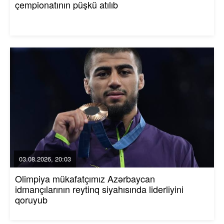
çempionatının püşkü atılıb
03.08.2026, 20:03
Olimpiya mükafatçımız Azərbaycan
idmançılarının reytinq siyahısında liderliyini
qoruyub