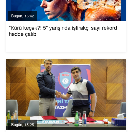
Bugün, 15:42
"Kürü keçək?! 5" yarışında iştirakçı sayı rekord
həddə çatıb
Bugün, 15:25