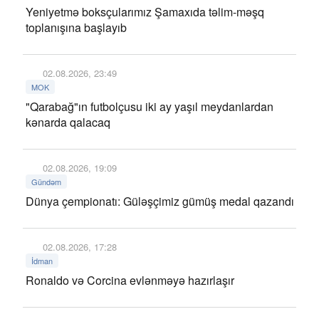
Yeniyetmə boksçularımız Şamaxıda təlim-məşq
toplanışına başlayıb
02.08.2026, 23:49
MOK
"Qarabağ"ın futbolçusu iki ay yaşıl meydanlardan
kənarda qalacaq
02.08.2026, 19:09
Gündəm
Dünya çempionatı: Güləşçimiz gümüş medal qazandı
02.08.2026, 17:28
İdman
Ronaldo və Corcina evlənməyə hazırlaşır