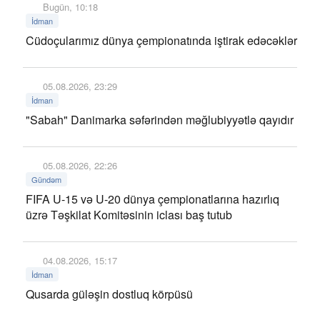
Bugün, 10:18
İdman
Cüdoçularımız dünya çempionatında iştirak edəcəklər
05.08.2026, 23:29
İdman
"Sabah" Danimarka səfərindən məğlubiyyətlə qayıdır
05.08.2026, 22:26
Gündəm
FIFA U-15 və U-20 dünya çempionatlarına hazırlıq
üzrə Təşkilat Komitəsinin iclası baş tutub
04.08.2026, 15:17
İdman
Qusarda güləşin dostluq körpüsü