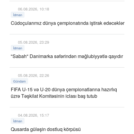
06.08.2026, 10:18
İdman
Cüdoçularımız dünya çempionatında iştirak edəcəklər
05.08.2026, 23:29
İdman
"Sabah" Danimarka səfərindən məğlubiyyətlə qayıdır
05.08.2026, 22:26
Gündəm
FIFA U-15 və U-20 dünya çempionatlarına hazırlıq
üzrə Təşkilat Komitəsinin iclası baş tutub
04.08.2026, 15:17
İdman
Qusarda güləşin dostluq körpüsü