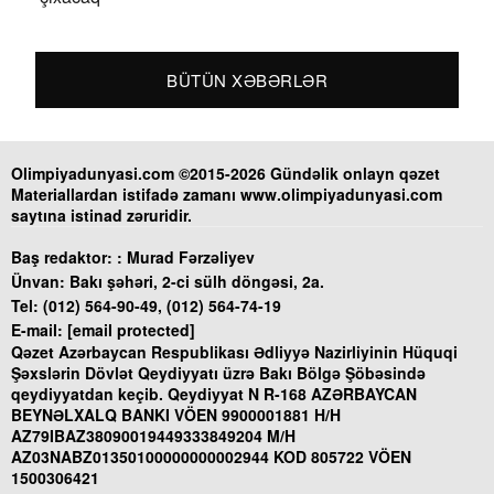
BÜTÜN XƏBƏRLƏR
Olimpiyadunyasi.com ©2015-2026 Gündəlik onlayn qəzet
Materiallardan istifadə zamanı www.olimpiyadunyasi.com
saytına istinad zəruridir.
Baş redaktor: :
Murad Fərzəliyev
Ünvan:
Bakı şəhəri, 2-ci sülh döngəsi, 2a.
Tel:
(012) 564-90-49, (012) 564-74-19
E-mail:
[email protected]
Qəzet Azərbaycan Respublikası Ədliyyə Nazirliyinin Hüquqi
Şəxslərin Dövlət Qeydiyyatı üzrə Bakı Bölgə Şöbəsində
qeydiyyatdan keçib. Qeydiyyat N R-168 AZƏRBAYCAN
BEYNƏLXALQ BANKI VÖEN 9900001881 H/H
AZ79IBAZ38090019449333849204 M/H
AZ03NABZ01350100000000002944 KOD 805722 VÖEN
1500306421