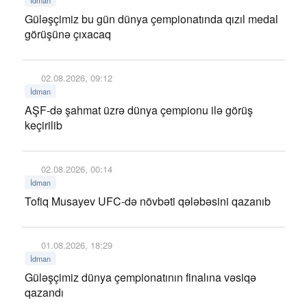
İdman
Güləşçimiz bu gün dünya çempionatında qızıl medal
görüşünə çıxacaq
02.08.2026, 09:12
İdman
AŞF-də şahmat üzrə dünya çempionu ilə görüş
keçirilib
02.08.2026, 00:14
İdman
Tofiq Musayev UFC-də növbəti qələbəsini qazanıb
01.08.2026, 18:29
İdman
Güləşçimiz dünya çempionatının finalına vəsiqə
qazandı