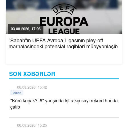
03.08.2026, 17:06
"Sabah"ın UEFA Avropa Liqasının pley-off
mərhələsindəki potensial rəqibləri müəyyənləşib
SON XƏBƏRLƏR
06.08.2026, 15:42
İdman
"Kürü keçək?! 5" yarışında iştirakçı sayı rekord həddə
çatıb
06.08.2026, 15:25