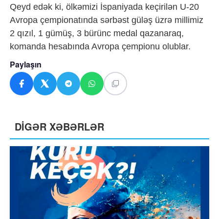
Qeyd edək ki, ölkəmizi İspaniyada keçirilən U-20
Avropa çempionatında sərbəst güləş üzrə millimiz
2 qızıl, 1 gümüş, 3 bürünc medal qazanaraq,
komanda hesabında Avropa çempionu olublar.
Paylaşın
DİGƏR XƏBƏRLƏR