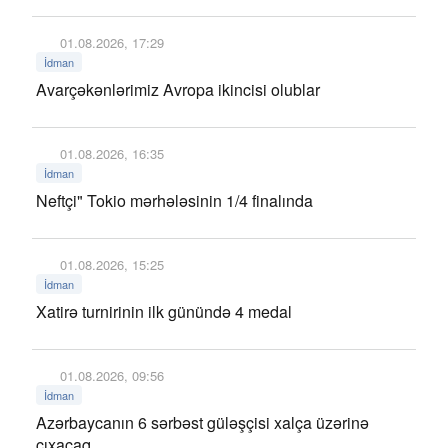
01.08.2026, 17:29
İdman
Avarçəkənlərimiz Avropa ikincisi olublar
01.08.2026, 16:35
İdman
Neftçi" Tokio mərhələsinin 1/4 finalında
01.08.2026, 15:25
İdman
Xatirə turnirinin ilk günündə 4 medal
01.08.2026, 09:56
İdman
Azərbaycanın 6 sərbəst güləşçisi xalça üzərinə
çıxacaq