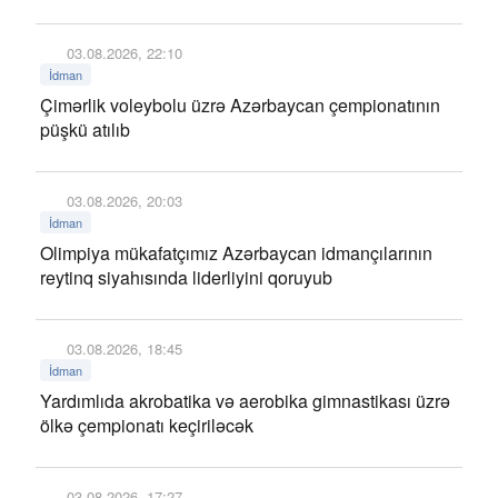
03.08.2026, 22:10
İdman
Çimərlik voleybolu üzrə Azərbaycan çempionatının
püşkü atılıb
03.08.2026, 20:03
İdman
Olimpiya mükafatçımız Azərbaycan idmançılarının
reytinq siyahısında liderliyini qoruyub
03.08.2026, 18:45
İdman
Yardımlıda akrobatika və aerobika gimnastikası üzrə
ölkə çempionatı keçiriləcək
03.08.2026, 17:27