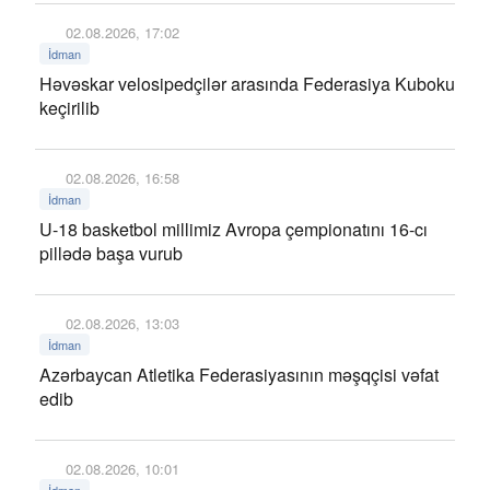
02.08.2026, 17:02
İdman
Həvəskar velosipedçilər arasında Federasiya Kuboku
keçirilib
02.08.2026, 16:58
İdman
U-18 basketbol millimiz Avropa çempionatını 16-cı
pillədə başa vurub
02.08.2026, 13:03
İdman
Azərbaycan Atletika Federasiyasının məşqçisi vəfat
edib
02.08.2026, 10:01