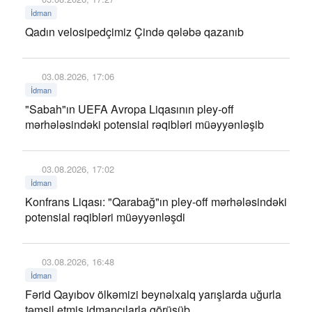
İdman
Qadın velosipedçimiz Çində qələbə qazanıb
03.08.2026, 17:06
İdman
"Sabah"ın UEFA Avropa Liqasının pley-off
mərhələsindəki potensial rəqibləri müəyyənləşib
03.08.2026, 17:02
İdman
Konfrans Liqası: "Qarabağ"ın pley-off mərhələsindəki
potensial rəqibləri müəyyənləşdi
03.08.2026, 16:48
İdman
Fərid Qayıbov ölkəmizi beynəlxalq yarışlarda uğurla
təmsil etmiş idmançılarla görüşüb