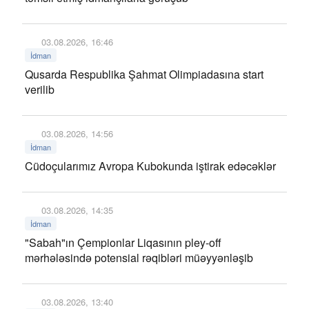
03.08.2026, 16:46
İdman
Qusarda Respublika Şahmat Olimpiadasına start
verilib
03.08.2026, 14:56
İdman
Cüdoçularımız Avropa Kubokunda iştirak edəcəklər
03.08.2026, 14:35
İdman
"Sabah"ın Çempionlar Liqasının pley-off
mərhələsində potensial rəqibləri müəyyənləşib
03.08.2026, 13:40