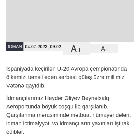
A+
İDMAN
04.07.2023, 09:02
A-
İspaniyada keçirilən U-20 Avropa çempionatında
ölkəmizi təmsil edən sərbəst güləş üzrə millimiz
Vətənə qayıdıb.
İdmançılarımız Heydər Əliyev Beynəlxalq
Aeroportunda böyük coşqu ilə qarşılanıb.
Qarşılanma mərasimində mətbuat nümayəndələri,
idman ictimaiyyəti və idmançıların yaxınları iştirak
ediblər.