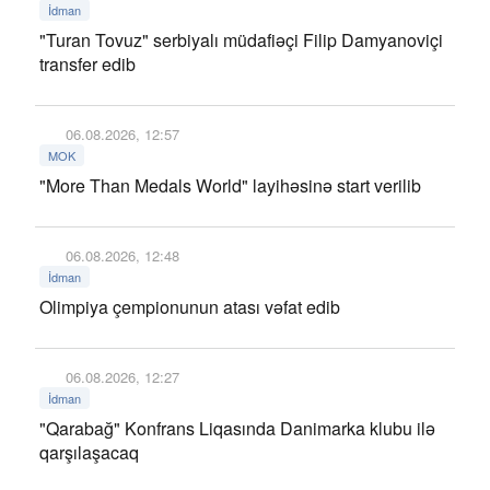
İdman
"Turan Tovuz" serbiyalı müdafiəçi Filip Damyanoviçi
transfer edib
06.08.2026, 12:57
MOK
"More Than Medals World" layihəsinə start verilib
06.08.2026, 12:48
İdman
Olimpiya çempionunun atası vəfat edib
06.08.2026, 12:27
İdman
"Qarabağ" Konfrans Liqasında Danimarka klubu ilə
qarşılaşacaq