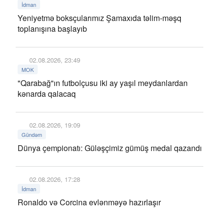
İdman
Yeniyetmə boksçularımız Şamaxıda təlim-məşq
toplanışına başlayıb
02.08.2026, 23:49
MOK
"Qarabağ"ın futbolçusu iki ay yaşıl meydanlardan
kənarda qalacaq
02.08.2026, 19:09
Gündəm
Dünya çempionatı: Güləşçimiz gümüş medal qazandı
02.08.2026, 17:28
İdman
Ronaldo və Corcina evlənməyə hazırlaşır