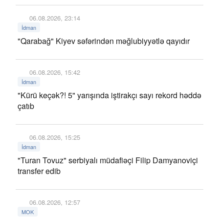
06.08.2026, 23:14
İdman
"Qarabağ" Kiyev səfərindən məğlubiyyətlə qayıdır
06.08.2026, 15:42
İdman
"Kürü keçək?! 5" yarışında iştirakçı sayı rekord həddə
çatıb
06.08.2026, 15:25
İdman
"Turan Tovuz" serbiyalı müdafiəçi Filip Damyanoviçi
transfer edib
06.08.2026, 12:57
MOK