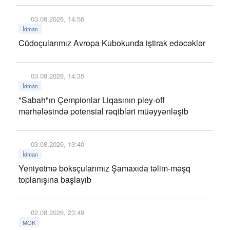
03.08.2026, 14:56
İdman
Cüdoçularımız Avropa Kubokunda iştirak edəcəklər
03.08.2026, 14:35
İdman
"Sabah"ın Çempionlar Liqasının pley-off
mərhələsində potensial rəqibləri müəyyənləşib
03.08.2026, 13:40
İdman
Yeniyetmə boksçularımız Şamaxıda təlim-məşq
toplanışına başlayıb
02.08.2026, 23:49
MOK