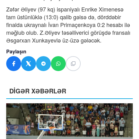
Zəfər Əliyev (97 kq) ispaniyalı Enrike Ximenesə
tam üstünlüklə (13:0) qalib gəlsə də, dörddəbir
finalda ukraynalı İvan Primaçenkoya 0:2 hesabı ilə
məğlub olub. Z.Əliyev təsəlliverici görüşdə fransalı
Əsgərxan Xunkayevlə üz-üzə gələcək.
Paylaşın
DİGƏR XƏBƏRLƏR