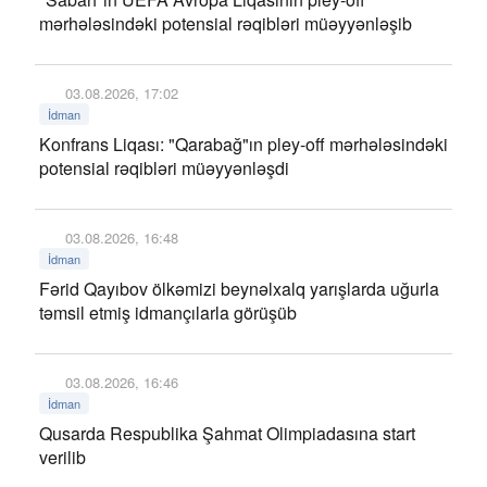
mərhələsindəki potensial rəqibləri müəyyənləşib
03.08.2026, 17:02
İdman
Konfrans Liqası: "Qarabağ"ın pley-off mərhələsindəki
potensial rəqibləri müəyyənləşdi
03.08.2026, 16:48
İdman
Fərid Qayıbov ölkəmizi beynəlxalq yarışlarda uğurla
təmsil etmiş idmançılarla görüşüb
03.08.2026, 16:46
İdman
Qusarda Respublika Şahmat Olimpiadasına start
verilib