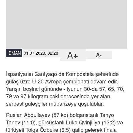
A+
İDMAN
01.07.2023, 02:28
A-
İspaniyanın Santyaqo de Kompostela şəhərində
güləş üzrə U-20 Avropa çempionatı davam edir.
Yarışın beşinci günündə - iyunun 30-da 57, 65, 70,
79 və 97 kiloqram çəki dərəcəsində yer alan
sərbəst güləşçilər mübarizəyə qoşulublar.
Ruslan Abdullayev (57 kq) bolqarıstanlı Tanyo
Tanev (11:0), gürcüstanlı Luka Qvinjiliya (13:2) və
türkiyəli Tolqa Özbekə (6:5) qalib gələrək finala