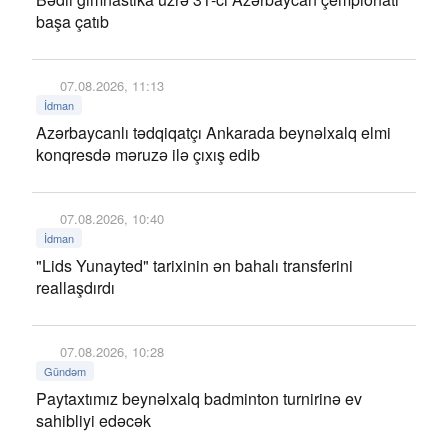
başa çatıb
07.08.2026, 11:13
İdman
Azərbaycanlı tədqiqatçı Ankarada beynəlxalq elmi
konqresdə məruzə ilə çıxış edib
07.08.2026, 10:40
İdman
"Lids Yunayted" tarixinin ən bahalı transferini
reallaşdırdı
07.08.2026, 10:28
Gündəm
Paytaxtımız beynəlxalq badminton turnirinə ev
sahibliyi edəcək