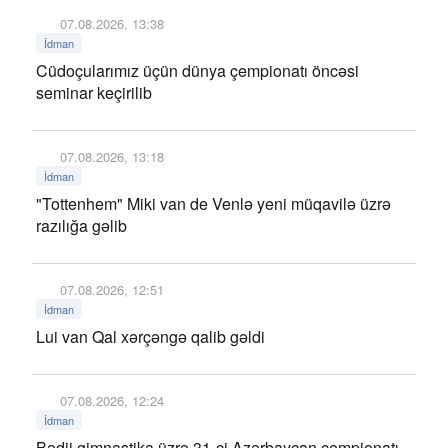
07.08.2026, 13:38
İdman
Cüdoçularımız üçün dünya çempionatı öncəsi
seminar keçirilib
07.08.2026, 13:18
İdman
"Tottenhem" Miki van de Venlə yeni müqavilə üzrə
razılığa gəlib
07.08.2026, 12:51
İdman
Lui van Qal xərçəngə qalib gəldi
07.08.2026, 12:24
İdman
Bədii gimnastika üzrə 31-ci Azərbaycan çempionatı