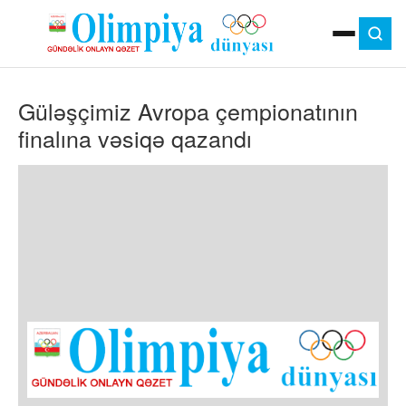
ANA SƏHIFƏ
Güləşçimiz Avropa çempionatının
MOK
OLIMPIYA OYUNLARI
finalına vəsiqə qazandı
ÇAP VERSIYASI
TV
GÜNDƏM
İDMAN
OLIMPIYA HƏRƏKATI
MƏDƏNIYYƏT
MÜSAHIBƏ
FOTO
VIDEO
DIGƏR