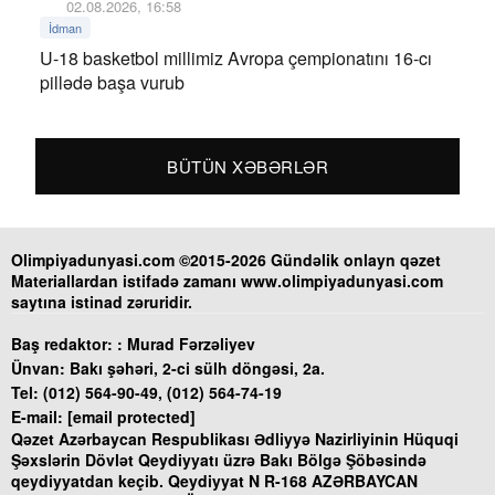
02.08.2026, 16:58
İdman
U-18 basketbol millimiz Avropa çempionatını 16-cı
pillədə başa vurub
BÜTÜN XƏBƏRLƏR
Olimpiyadunyasi.com ©2015-2026 Gündəlik onlayn qəzet
Materiallardan istifadə zamanı www.olimpiyadunyasi.com
saytına istinad zəruridir.
Baş redaktor: :
Murad Fərzəliyev
Ünvan:
Bakı şəhəri, 2-ci sülh döngəsi, 2a.
Tel:
(012) 564-90-49, (012) 564-74-19
E-mail:
[email protected]
Qəzet Azərbaycan Respublikası Ədliyyə Nazirliyinin Hüquqi
Şəxslərin Dövlət Qeydiyyatı üzrə Bakı Bölgə Şöbəsində
qeydiyyatdan keçib. Qeydiyyat N R-168 AZƏRBAYCAN