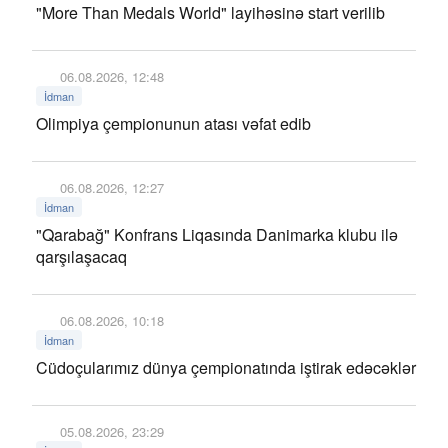
"More Than Medals World" layihəsinə start verilib
06.08.2026, 12:48
İdman
Olimpiya çempionunun atası vəfat edib
06.08.2026, 12:27
İdman
"Qarabağ" Konfrans Liqasında Danimarka klubu ilə
qarşılaşacaq
06.08.2026, 10:18
İdman
Cüdoçularımız dünya çempionatında iştirak edəcəklər
05.08.2026, 23:29