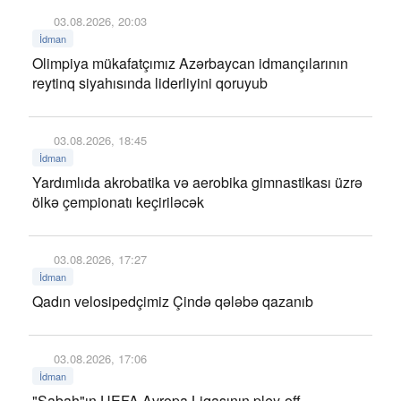
03.08.2026, 20:03
İdman
Olimpiya mükafatçımız Azərbaycan idmançılarının
reytinq siyahısında liderliyini qoruyub
03.08.2026, 18:45
İdman
Yardımlıda akrobatika və aerobika gimnastikası üzrə
ölkə çempionatı keçiriləcək
03.08.2026, 17:27
İdman
Qadın velosipedçimiz Çində qələbə qazanıb
03.08.2026, 17:06
İdman
"Sabah"ın UEFA Avropa Liqasının pley-off