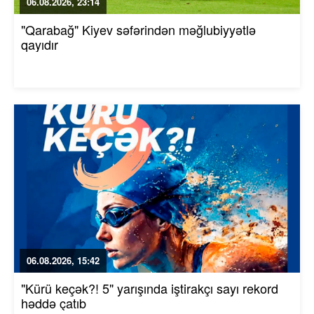
06.08.2026, 23:14
"Qarabağ" Kiyev səfərindən məğlubiyyətlə
qayıdır
06.08.2026, 15:42
"Kürü keçək?! 5" yarışında iştirakçı sayı rekord
həddə çatıb