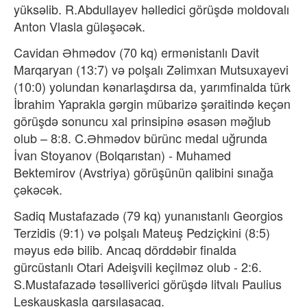
yüksəlib. R.Abdullayev həlledici görüşdə moldovalı
Anton Vlasla güləşəcək.
Cavidan Əhmədov (70 kq) ermənistanlı Davit
Marqaryan (13:7) və polşalı Zəlimxan Mutsuxayevi
(10:0) yolundan kənarlaşdırsa da, yarımfinalda türk
İbrahim Yaprakla gərgin mübarizə şəraitində keçən
görüşdə sonuncu xal prinsipinə əsasən məğlub
olub – 8:8. C.Əhmədov bürünc medal uğrunda
İvan Stoyanov (Bolqarıstan) - Muhamed
Bektemirov (Avstriya) görüşünün qalibini sınağa
çəkəcək.
Sadiq Mustafazadə (79 kq) yunanıstanlı Georgios
Terzidis (9:1) və polşalı Mateuş Pedziçkini (8:5)
məyus edə bilib. Ancaq dörddəbir finalda
gürcüstanlı Otari Adeişvili keçilməz olub - 2:6.
S.Mustafazadə təsəlliverici görüşdə litvalı Paulius
Leskauskasla qarşılaşacaq.