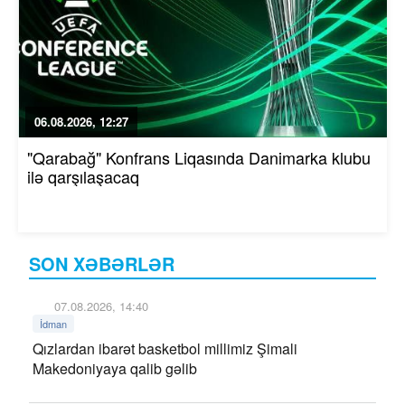
06.08.2026, 12:27
"Qarabağ" Konfrans Liqasında Danimarka klubu
ilə qarşılaşacaq
SON XƏBƏRLƏR
07.08.2026, 14:40
İdman
Qızlardan ibarət basketbol millimiz Şimali
Makedoniyaya qalib gəlib