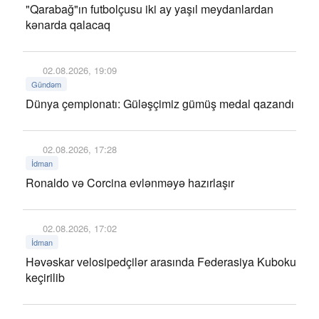
"Qarabağ"ın futbolçusu iki ay yaşıl meydanlardan
kənarda qalacaq
02.08.2026, 19:09
Gündəm
Dünya çempionatı: Güləşçimiz gümüş medal qazandı
02.08.2026, 17:28
İdman
Ronaldo və Corcina evlənməyə hazırlaşır
02.08.2026, 17:02
İdman
Həvəskar velosipedçilər arasında Federasiya Kuboku
keçirilib