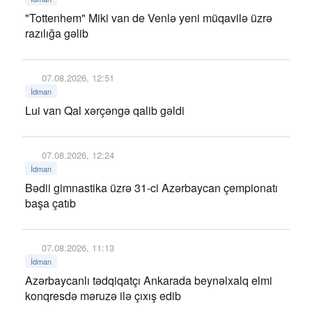
"Tottenhem" Miki van de Venlə yeni müqavilə üzrə
razılığa gəlib
07.08.2026, 12:51
İdman
Lui van Qal xərçəngə qalib gəldi
07.08.2026, 12:24
İdman
Bədii gimnastika üzrə 31-ci Azərbaycan çempionatı
başa çatıb
07.08.2026, 11:13
İdman
Azərbaycanlı tədqiqatçı Ankarada beynəlxalq elmi
konqresdə məruzə ilə çıxış edib