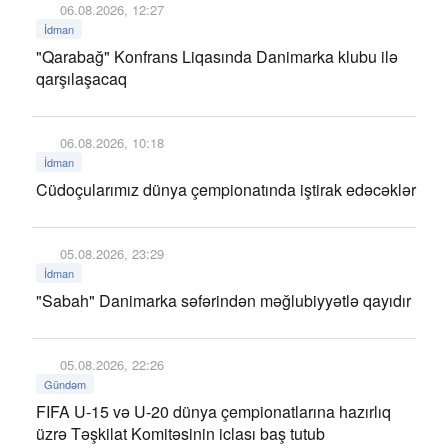
06.08.2026, 12:27
İdman
"Qarabağ" Konfrans Liqasında Danimarka klubu ilə
qarşılaşacaq
06.08.2026, 10:18
İdman
Cüdoçularımız dünya çempionatında iştirak edəcəklər
05.08.2026, 23:29
İdman
"Sabah" Danimarka səfərindən məğlubiyyətlə qayıdır
05.08.2026, 22:26
Gündəm
FIFA U-15 və U-20 dünya çempionatlarına hazırlıq
üzrə Təşkilat Komitəsinin iclası baş tutub