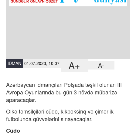
A+
İDMAN
01.07.2023, 10:07
A-
Azərbaycan idmançıları Polşada təşkil olunan III
Avropa Oyunlarında bu gün 3 növdə mübarizə
aparacaqlar.
Ölkə təmsilçiləri cüdo, kikboksinq və çimərlik
futbolunda qüvvələrini sınayacaqlar.
Cüdo