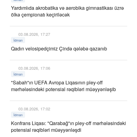
Yardımlıda akrobatika və aerobika gimnastikası üzrə
ölkə çempionatı keçiriləcək
03.08.2026, 17:27
İdman
Qadın velosipedçimiz Çində qələbə qazanıb
03.08.2026, 17:06
İdman
"Sabah"ın UEFA Avropa Liqasının pley-off
mərhələsindəki potensial rəqibləri müəyyənləşib
03.08.2026, 17:02
İdman
Konfrans Liqası: "Qarabağ"ın pley-off mərhələsindəki
potensial rəqibləri müəyyənləşdi