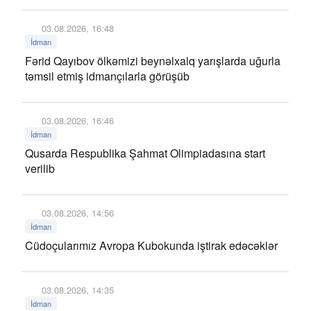
03.08.2026, 16:48
İdman
Fərid Qayıbov ölkəmizi beynəlxalq yarışlarda uğurla
təmsil etmiş idmançılarla görüşüb
03.08.2026, 16:46
İdman
Qusarda Respublika Şahmat Olimpiadasına start
verilib
03.08.2026, 14:56
İdman
Cüdoçularımız Avropa Kubokunda iştirak edəcəklər
03.08.2026, 14:35
İdman