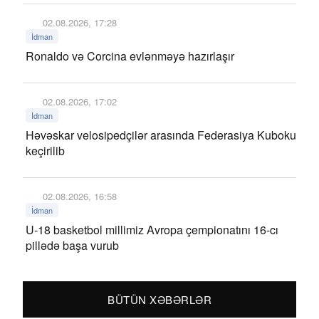
02.08.2026, 17:28
İdman
Ronaldo və Corcina evlənməyə hazırlaşır
02.08.2026, 17:02
İdman
Həvəskar velosipedçilər arasında Federasiya Kuboku
keçirilib
02.08.2026, 16:58
İdman
U-18 basketbol millimiz Avropa çempionatını 16-cı
pillədə başa vurub
BÜTÜN XƏBƏRLƏR