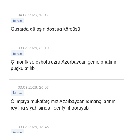
04.08.2026, 15:17
İdman
Qusarda güləşin dostluq körpüsü
03.08.2026, 22:10
İdman
Çimərlik voleybolu üzrə Azərbaycan çempionatının
püşkü atılıb
03.08.2026, 20:03
İdman
Olimpiya mükafatçımız Azərbaycan idmançılarının
reytinq siyahısında liderliyini qoruyub
03.08.2026, 18:45
İdman