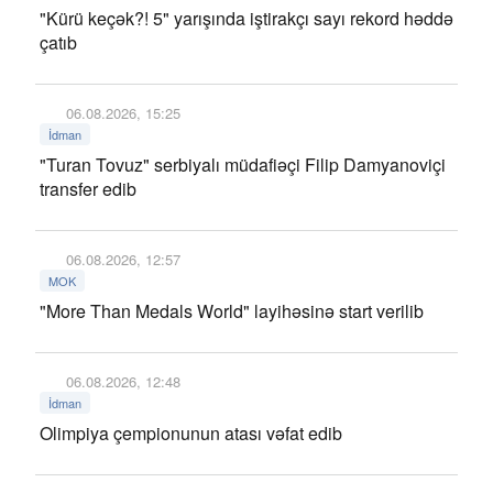
"Kürü keçək?! 5" yarışında iştirakçı sayı rekord həddə
çatıb
06.08.2026, 15:25
İdman
"Turan Tovuz" serbiyalı müdafiəçi Filip Damyanoviçi
transfer edib
06.08.2026, 12:57
MOK
"More Than Medals World" layihəsinə start verilib
06.08.2026, 12:48
İdman
Olimpiya çempionunun atası vəfat edib