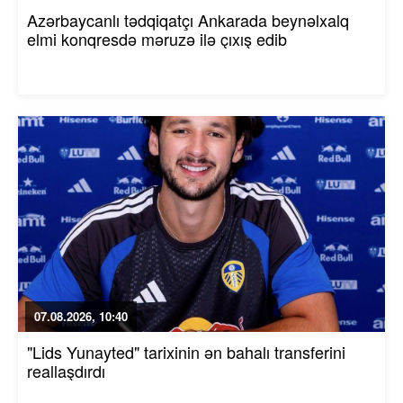
Azərbaycanlı tədqiqatçı Ankarada beynəlxalq
elmi konqresdə məruzə ilə çıxış edib
07.08.2026, 10:40
"Lids Yunayted" tarixinin ən bahalı transferini
reallaşdırdı