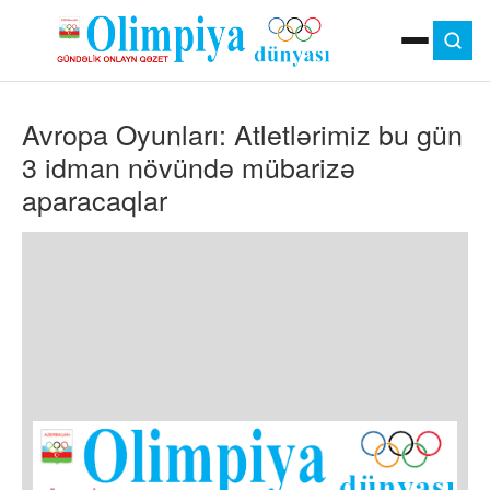
ANA SƏHIFƏ
Avropa Oyunları: Atletlərimiz bu gün
MOK
OLIMPIYA OYUNLARI
3 idman növündə mübarizə
ÇAP VERSIYASI
aparacaqlar
TV
GÜNDƏM
İDMAN
OLIMPIYA HƏRƏKATI
MƏDƏNIYYƏT
MÜSAHIBƏ
FOTO
VIDEO
DIGƏR