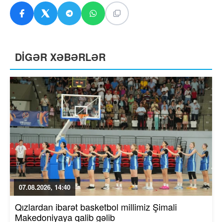
DİGƏR XƏBƏRLƏR
07.08.2026, 14:40
Qızlardan ibarət basketbol millimiz Şimali
Makedoniyaya qalib gəlib