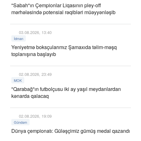
"Sabah"ın Çempionlar Liqasının pley-off
mərhələsində potensial rəqibləri müəyyənləşib
03.08.2026, 13:40
İdman
Yeniyetmə boksçularımız Şamaxıda təlim-məşq
toplanışına başlayıb
02.08.2026, 23:49
MOK
"Qarabağ"ın futbolçusu iki ay yaşıl meydanlardan
kənarda qalacaq
02.08.2026, 19:09
Gündəm
Dünya çempionatı: Güləşçimiz gümüş medal qazandı