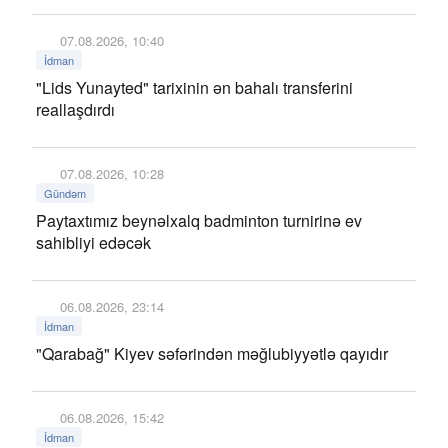
07.08.2026, 10:40
İdman
"Lids Yunayted" tarixinin ən bahalı transferini
reallaşdırdı
07.08.2026, 10:28
Gündəm
Paytaxtımız beynəlxalq badminton turnirinə ev
sahibliyi edəcək
06.08.2026, 23:14
İdman
"Qarabağ" Kiyev səfərindən məğlubiyyətlə qayıdır
06.08.2026, 15:42
İdman