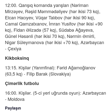
12:00. Qarışıq komanda yarışları (Nəriman
Mirzəyev, Rəşid Məmmədəliyev (hər ikisi 73 kq),
Elcan Hacıyev, Vüqar Talıbov (hər ikisi 90 kq),
Camal Qamzatxanov, İmran Yusifov (hər ikisi +90
kq), Fidan Əlizadə (57 kq), Südabə Ağayeva,
Günel Həsənli (hər ikisi 70 kq), Nərmin Əmirli,
Nigar Süleymanova (hər ikisi +70 kq), Azərbaycan
- Çexiya
Kikboksinq
13:15. Kişilər (Yarımfinal): Fərid Ağamoğlanov
(63,5 kq) - Filip Barak (Slovakiya)
Çimərlik futbolu
16:00. Kişilər. (5-ci yerl uğrunda oyun): Azərbaycan
- Moldova
Paylaşın