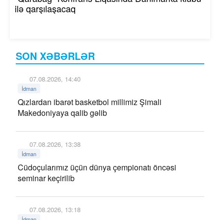
ilə qarşılaşacaq
SON XƏBƏRLƏR
07.08.2026, 14:40
İdman
Qızlardan ibarət basketbol millimiz Şimali
Makedoniyaya qalib gəlib
07.08.2026, 13:38
İdman
Cüdoçularımız üçün dünya çempionatı öncəsi
seminar keçirilib
07.08.2026, 13:18
İdman