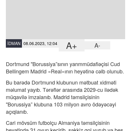
A+
İDMAN
08.06.2023, 12:04
A-
Dortmund "Borussiya”sının yarımmüdafiəçisi Cud
Bellingem Madrid «Real»ının heyətinə cəlb olunub.
Bu barədə Dortmund klubunun mətbuat xidməti
məlumat yayıb. Tərəflər arasında 2029-cu ilədək
müqavilə imzalanıb. Madrid təmsilçisinin
"Borussiya” klubuna 103 milyon avro ödəyəcəyi
açıqlanıb.
Cari mövsüm futbolçu Almaniya təmsilçisinin
heyətində 31 oyun keçirib, səkkiz qol vurub və beş