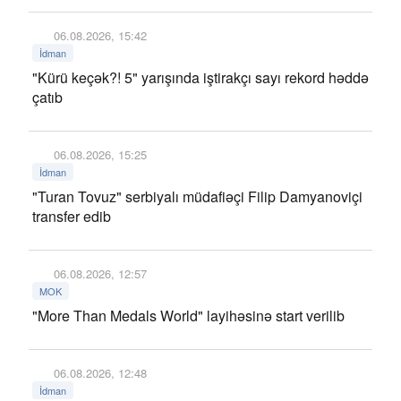
06.08.2026, 15:42
İdman
"Kürü keçək?! 5" yarışında iştirakçı sayı rekord həddə
çatıb
06.08.2026, 15:25
İdman
"Turan Tovuz" serbiyalı müdafiəçi Filip Damyanoviçi
transfer edib
06.08.2026, 12:57
MOK
"More Than Medals World" layihəsinə start verilib
06.08.2026, 12:48
İdman