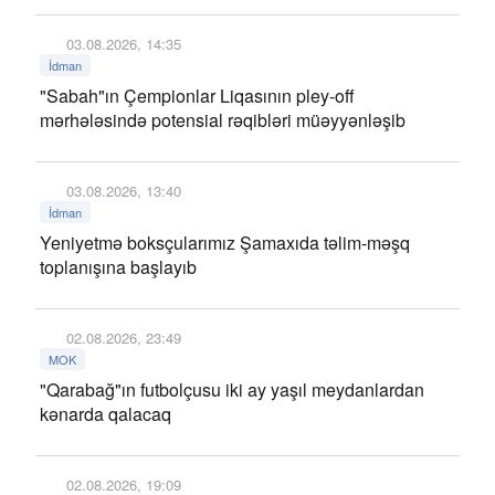
03.08.2026, 14:35
İdman
"Sabah"ın Çempionlar Liqasının pley-off
mərhələsində potensial rəqibləri müəyyənləşib
03.08.2026, 13:40
İdman
Yeniyetmə boksçularımız Şamaxıda təlim-məşq
toplanışına başlayıb
02.08.2026, 23:49
MOK
"Qarabağ"ın futbolçusu iki ay yaşıl meydanlardan
kənarda qalacaq
02.08.2026, 19:09