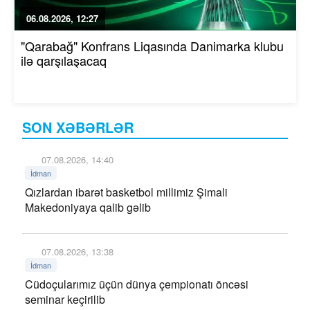
06.08.2026, 12:27
"Qarabağ" Konfrans Liqasında Danimarka klubu
ilə qarşılaşacaq
SON XƏBƏRLƏR
07.08.2026, 14:40
İdman
Qızlardan ibarət basketbol millimiz Şimali
Makedoniyaya qalib gəlib
07.08.2026, 13:38
İdman
Cüdoçularımız üçün dünya çempionatı öncəsi
seminar keçirilib