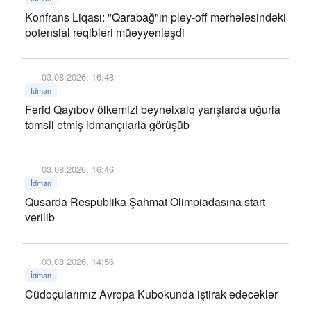
Konfrans Liqası: "Qarabağ"ın pley-off mərhələsindəki
potensial rəqibləri müəyyənləşdi
03.08.2026, 16:48
İdman
Fərid Qayıbov ölkəmizi beynəlxalq yarışlarda uğurla
təmsil etmiş idmançılarla görüşüb
03.08.2026, 16:46
İdman
Qusarda Respublika Şahmat Olimpiadasına start
verilib
03.08.2026, 14:56
İdman
Cüdoçularımız Avropa Kubokunda iştirak edəcəklər