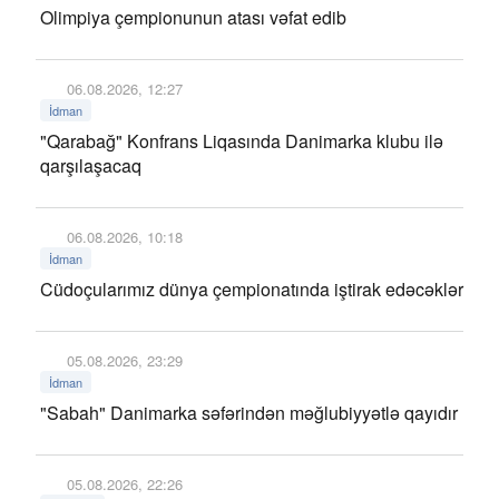
Olimpiya çempionunun atası vəfat edib
06.08.2026, 12:27
İdman
"Qarabağ" Konfrans Liqasında Danimarka klubu ilə
qarşılaşacaq
06.08.2026, 10:18
İdman
Cüdoçularımız dünya çempionatında iştirak edəcəklər
05.08.2026, 23:29
İdman
"Sabah" Danimarka səfərindən məğlubiyyətlə qayıdır
05.08.2026, 22:26