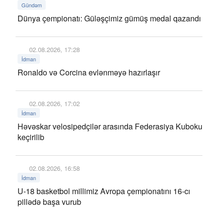
Gündəm
Dünya çempionatı: Güləşçimiz gümüş medal qazandı
02.08.2026, 17:28
İdman
Ronaldo və Corcina evlənməyə hazırlaşır
02.08.2026, 17:02
İdman
Həvəskar velosipedçilər arasında Federasiya Kuboku
keçirilib
02.08.2026, 16:58
İdman
U-18 basketbol millimiz Avropa çempionatını 16-cı
pillədə başa vurub