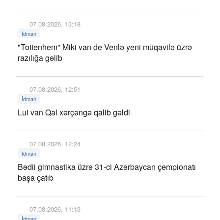
07.08.2026, 13:18
İdman
"Tottenhem" Miki van de Venlə yeni müqavilə üzrə
razılığa gəlib
07.08.2026, 12:51
İdman
Lui van Qal xərçəngə qalib gəldi
07.08.2026, 12:24
İdman
Bədii gimnastika üzrə 31-ci Azərbaycan çempionatı
başa çatıb
07.08.2026, 11:13
İdman