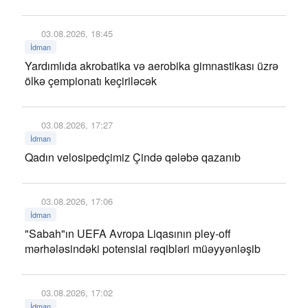
03.08.2026, 18:45
İdman
Yardımlıda akrobatika və aerobika gimnastikası üzrə
ölkə çempionatı keçiriləcək
03.08.2026, 17:27
İdman
Qadın velosipedçimiz Çində qələbə qazanıb
03.08.2026, 17:06
İdman
"Sabah"ın UEFA Avropa Liqasının pley-off
mərhələsindəki potensial rəqibləri müəyyənləşib
03.08.2026, 17:02
İdman