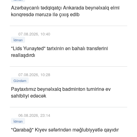
Azərbaycanlı tədqiqatçı Ankarada beynəlxalq elmi
konqresdə məruzə ilə çıxış edib
07.08.2026, 10:40
İdman
"Lids Yunayted" tarixinin ən bahalı transferini
reallaşdırdı
07.08.2026, 10:28
Gündəm
Paytaxtımız beynəlxalq badminton turnirinə ev
sahibliyi edəcək
06.08.2026, 23:14
İdman
"Qarabağ" Kiyev səfərindən məğlubiyyətlə qayıdır