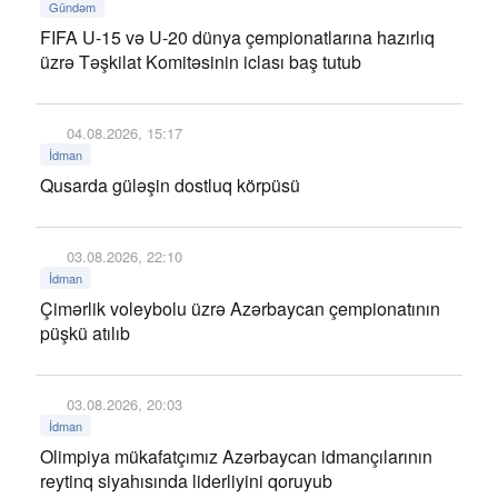
Gündəm
FIFA U-15 və U-20 dünya çempionatlarına hazırlıq
üzrə Təşkilat Komitəsinin iclası baş tutub
04.08.2026, 15:17
İdman
Qusarda güləşin dostluq körpüsü
03.08.2026, 22:10
İdman
Çimərlik voleybolu üzrə Azərbaycan çempionatının
püşkü atılıb
03.08.2026, 20:03
İdman
Olimpiya mükafatçımız Azərbaycan idmançılarının
reytinq siyahısında liderliyini qoruyub