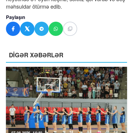
məhsuldar ötürmə edib.
Paylaşın
DİGƏR XƏBƏRLƏR
07.08.2026, 14:40