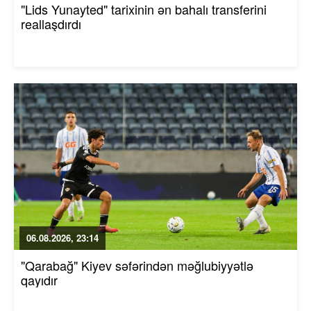
"Lids Yunayted" tarixinin ən bahalı transferini
reallaşdırdı
06.08.2026, 23:14
"Qarabağ" Kiyev səfərindən məğlubiyyətlə
qayıdır