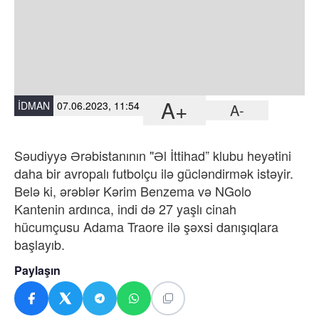
A+
İDMAN
07.06.2023, 11:54
A-
Səudiyyə Ərəbistanının "Əl İttihad” klubu heyətini
daha bir avropalı futbolçu ilə gücləndirmək istəyir.
Belə ki, ərəblər Kərim Benzema və NGolo
Kantenin ardınca, indi də 27 yaşlı cinah
hücumçusu Adama Traore ilə şəxsi danışıqlara
başlayıb.
Paylaşın