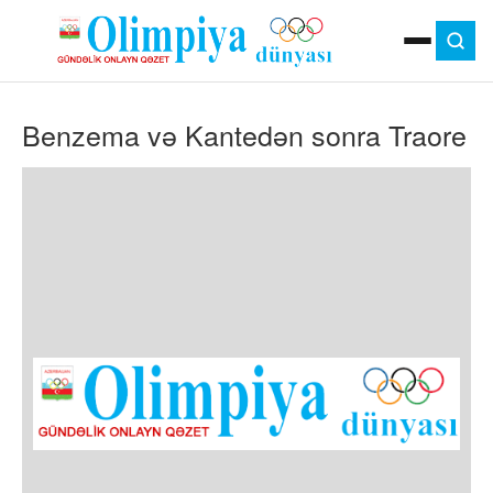
ANA SƏHIFƏ
Benzema və Kantedən sonra Traore
MOK
OLIMPIYA OYUNLARI
ÇAP VERSIYASI
TV
GÜNDƏM
İDMAN
OLIMPIYA HƏRƏKATI
MƏDƏNIYYƏT
MÜSAHIBƏ
FOTO
VIDEO
DIGƏR