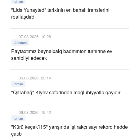
İdman
"Lids Yunayted" tarixinin ən bahalı transferini
reallaşdırdı
07.08.2026, 10:28
Gündəm
Paytaxtımız beynəlxalq badminton turnirinə ev
sahibliyi edəcək
06.08.2026, 23:14
İdman
"Qarabağ" Kiyev səfərindən məğlubiyyətlə qayıdır
06.08.2026, 15:42
İdman
"Kürü keçək?! 5" yarışında iştirakçı sayı rekord həddə
çatıb