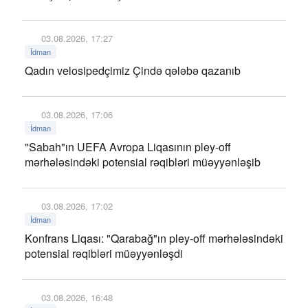
03.08.2026, 17:27
İdman
Qadın velosipedçimiz Çində qələbə qazanıb
03.08.2026, 17:06
İdman
"Sabah"ın UEFA Avropa Liqasının pley-off
mərhələsindəki potensial rəqibləri müəyyənləşib
03.08.2026, 17:02
İdman
Konfrans Liqası: "Qarabağ"ın pley-off mərhələsindəki
potensial rəqibləri müəyyənləşdi
03.08.2026, 16:48