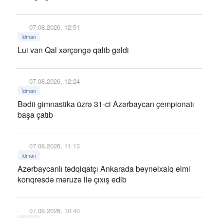
07.08.2026, 12:51
İdman
Lui van Qal xərçəngə qalib gəldi
07.08.2026, 12:24
İdman
Bədii gimnastika üzrə 31-ci Azərbaycan çempionatı
başa çatıb
07.08.2026, 11:13
İdman
Azərbaycanlı tədqiqatçı Ankarada beynəlxalq elmi
konqresdə məruzə ilə çıxış edib
07.08.2026, 10:40