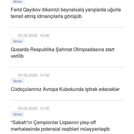
İdman
Fərid Qayıbov ölkəmizi beynəlxalq yarışlarda uğurla
təmsil etmiş idmançılarla görüşüb
03.08.2026, 16:46
İdman
Qusarda Respublika Şahmat Olimpiadasına start
verilib
03.08.2026, 14:56
İdman
Cüdoçularımız Avropa Kubokunda iştirak edəcəklər
03.08.2026, 14:35
İdman
"Sabah"ın Çempionlar Liqasının pley-off
mərhələsində potensial rəqibləri müəyyənləşib