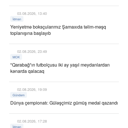
03.08.2026, 13:40
İdman
Yeniyetmə boksçularımız Şamaxıda təlim-məşq
toplanışına başlayıb
02.08.2026, 23:49
MOK
"Qarabağ"ın futbolçusu iki ay yaşıl meydanlardan
kənarda qalacaq
02.08.2026, 19:09
Gündəm
Dünya çempionatı: Güləşçimiz gümüş medal qazandı
02.08.2026, 17:28
İdman