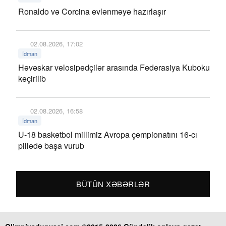
Ronaldo və Corcina evlənməyə hazırlaşır
02.08.2026, 17:02
İdman
Həvəskar velosipedçilər arasında Federasiya Kuboku
keçirilib
02.08.2026, 16:58
İdman
U-18 basketbol millimiz Avropa çempionatını 16-cı
pillədə başa vurub
BÜTÜN XƏBƏRLƏR