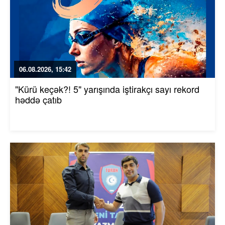
06.08.2026, 15:42
"Kürü keçək?! 5" yarışında iştirakçı sayı rekord
həddə çatıb