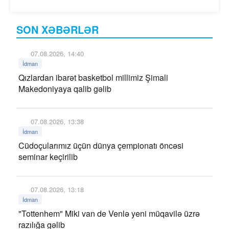
SON XƏBƏRLƏR
07.08.2026, 14:40
İdman
Qızlardan ibarət basketbol millimiz Şimali
Makedoniyaya qalib gəlib
07.08.2026, 13:38
İdman
Cüdoçularımız üçün dünya çempionatı öncəsi
seminar keçirilib
07.08.2026, 13:18
İdman
"Tottenhem" Miki van de Venlə yeni müqavilə üzrə
razılığa gəlib