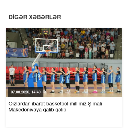
DİGƏR XƏBƏRLƏR
07.08.2026, 14:40
Qızlardan ibarət basketbol millimiz Şimali
Makedoniyaya qalib gəlib