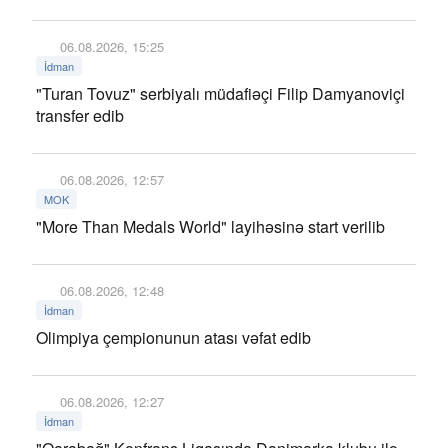
06.08.2026, 15:25
İdman
"Turan Tovuz" serbiyalı müdafiəçi Filip Damyanoviçi
transfer edib
06.08.2026, 12:57
MOK
"More Than Medals World" layihəsinə start verilib
06.08.2026, 12:48
İdman
Olimpiya çempionunun atası vəfat edib
06.08.2026, 12:27
İdman