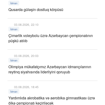
İdman
Qusarda güləşin dostluq körpüsü
03.08.2026, 22:10
İdman
Çimərlik voleybolu üzrə Azərbaycan çempionatının
püşkü atılıb
03.08.2026, 20:03
İdman
Olimpiya mükafatçımız Azərbaycan idmançılarının
reytinq siyahısında liderliyini qoruyub
03.08.2026, 18:45
İdman
Yardımlıda akrobatika və aerobika gimnastikası üzrə
ölkə çempionatı keçiriləcək