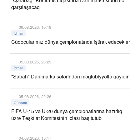
"Qarabağ" Konfrans Liqasında Danimarka klubu ilə
qarşılaşacaq
06.08.2026, 10:18
İdman
Cüdoçularımız dünya çempionatında iştirak edəcəklər
05.08.2026, 23:29
İdman
"Sabah" Danimarka səfərindən məğlubiyyətlə qayıdır
05.08.2026, 22:26
Gündəm
FIFA U-15 və U-20 dünya çempionatlarına hazırlıq
üzrə Təşkilat Komitəsinin iclası baş tutub
04.08.2026, 15:17