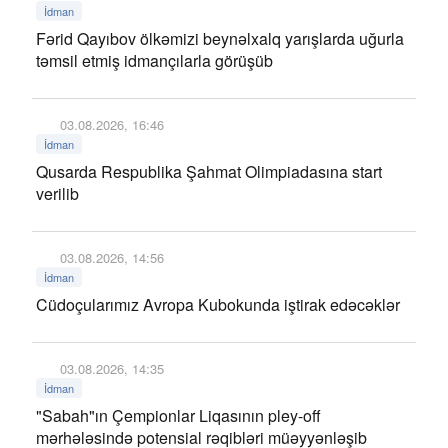
İdman
Fərid Qayıbov ölkəmizi beynəlxalq yarışlarda uğurla
təmsil etmiş idmançılarla görüşüb
03.08.2026, 16:46
İdman
Qusarda Respublika Şahmat Olimpiadasına start
verilib
03.08.2026, 14:56
İdman
Cüdoçularımız Avropa Kubokunda iştirak edəcəklər
03.08.2026, 14:35
İdman
"Sabah"ın Çempionlar Liqasının pley-off
mərhələsində potensial rəqibləri müəyyənləşib