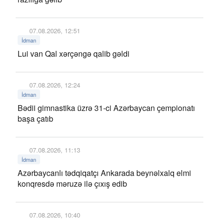
07.08.2026, 12:51
İdman
Lui van Qal xərçəngə qalib gəldi
07.08.2026, 12:24
İdman
Bədii gimnastika üzrə 31-ci Azərbaycan çempionatı
başa çatıb
07.08.2026, 11:13
İdman
Azərbaycanlı tədqiqatçı Ankarada beynəlxalq elmi
konqresdə məruzə ilə çıxış edib
07.08.2026, 10:40