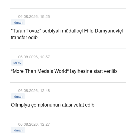
06.08.2026, 15:25
İdman
"Turan Tovuz" serbiyalı müdafiəçi Filip Damyanoviçi
transfer edib
06.08.2026, 12:57
MOK
"More Than Medals World" layihəsinə start verilib
06.08.2026, 12:48
İdman
Olimpiya çempionunun atası vəfat edib
06.08.2026, 12:27
İdman