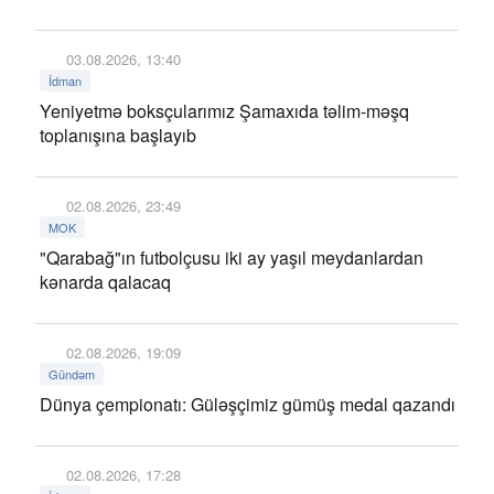
03.08.2026, 13:40
İdman
Yeniyetmə boksçularımız Şamaxıda təlim-məşq
toplanışına başlayıb
02.08.2026, 23:49
MOK
"Qarabağ"ın futbolçusu iki ay yaşıl meydanlardan
kənarda qalacaq
02.08.2026, 19:09
Gündəm
Dünya çempionatı: Güləşçimiz gümüş medal qazandı
02.08.2026, 17:28