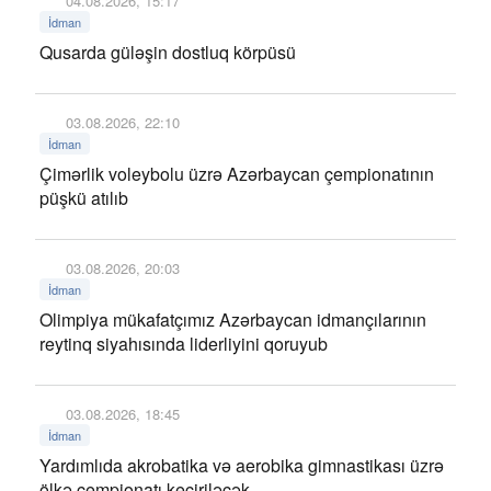
04.08.2026, 15:17
İdman
Qusarda güləşin dostluq körpüsü
03.08.2026, 22:10
İdman
Çimərlik voleybolu üzrə Azərbaycan çempionatının
püşkü atılıb
03.08.2026, 20:03
İdman
Olimpiya mükafatçımız Azərbaycan idmançılarının
reytinq siyahısında liderliyini qoruyub
03.08.2026, 18:45
İdman
Yardımlıda akrobatika və aerobika gimnastikası üzrə
ölkə çempionatı keçiriləcək