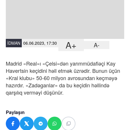
A+
İDMAN
06.06.2023, 17:30
A-
Madrid «Real»ı «Çelsi»dən yarımmüdafiəçi Kay
Havertsin keçidini həll etmək üzrədir. Bunun üçün
«Kral klubu» 50-60 milyon avrosundan keçməyə
hazırdır. «Zadəganlar» da bu keçidin həllində
qarşılıq verməyi düşünür.
Paylaşın