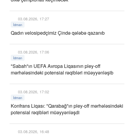
03.08.2026, 17:27
İdman
Qadın velosipedçimiz Çində qələbə qazanıb
03.08.2026, 17:06
İdman
"Sabah"ın UEFA Avropa Liqasının pley-off
mərhələsindəki potensial rəqibləri müəyyənləşib
03.08.2026, 17:02
İdman
Konfrans Liqası: "Qarabağ"ın pley-off mərhələsindəki
potensial rəqibləri müəyyənləşdi
03.08.2026, 16:48