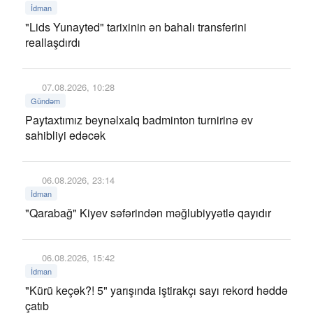
İdman
"Lids Yunayted" tarixinin ən bahalı transferini
reallaşdırdı
07.08.2026, 10:28
Gündəm
Paytaxtımız beynəlxalq badminton turnirinə ev
sahibliyi edəcək
06.08.2026, 23:14
İdman
"Qarabağ" Kiyev səfərindən məğlubiyyətlə qayıdır
06.08.2026, 15:42
İdman
"Kürü keçək?! 5" yarışında iştirakçı sayı rekord həddə
çatıb