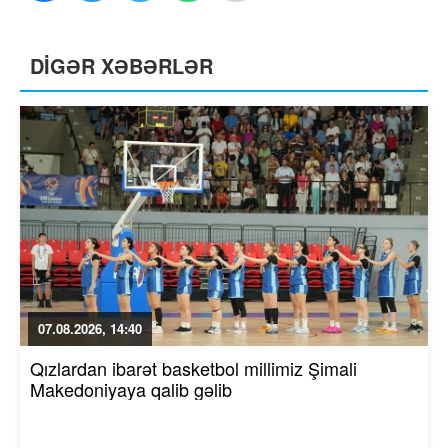
DİGƏR XƏBƏRLƏR
07.08.2026, 14:40
Qızlardan ibarət basketbol millimiz Şimali
Makedoniyaya qalib gəlib