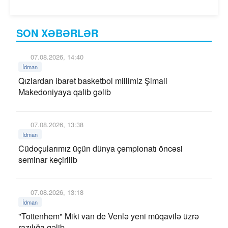
SON XƏBƏRLƏR
07.08.2026, 14:40
İdman
Qızlardan ibarət basketbol millimiz Şimali
Makedoniyaya qalib gəlib
07.08.2026, 13:38
İdman
Cüdoçularımız üçün dünya çempionatı öncəsi
seminar keçirilib
07.08.2026, 13:18
İdman
"Tottenhem" Miki van de Venlə yeni müqavilə üzrə
razılığa gəlib