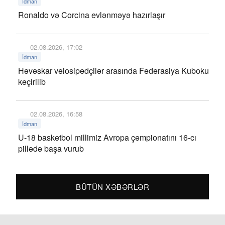
İdman
Ronaldo və Corcina evlənməyə hazırlaşır
02.08.2026, 17:02
İdman
Həvəskar velosipedçilər arasında Federasiya Kuboku
keçirilib
02.08.2026, 16:58
İdman
U-18 basketbol millimiz Avropa çempionatını 16-cı
pillədə başa vurub
BÜTÜN XƏBƏRLƏR