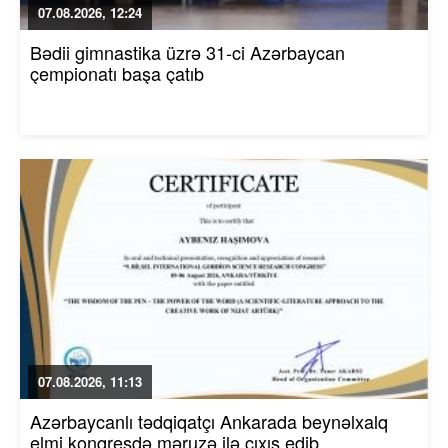
07.08.2026, 12:24
Bədii gimnastika üzrə 31-ci Azərbaycan
çempionatı başa çatıb
07.08.2026, 11:13
Azərbaycanlı tədqiqatçı Ankarada beynəlxalq
elmi konqresdə məruzə ilə çıxış edib