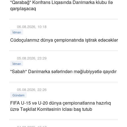
"Qarabağ" Konfrans Liqasında Danimarka klubu ilə
qarşılaşacaq
06.08.2026, 10:18
İdman
Cüdoçularımız dünya çempionatında iştirak edəcəklər
05.08.2026, 23:29
İdman
"Sabah" Danimarka səfərindən məğlubiyyətlə qayıdır
05.08.2026, 22:26
Gündəm
FIFA U-15 və U-20 dünya çempionatlarına hazırlıq
üzrə Təşkilat Komitəsinin iclası baş tutub