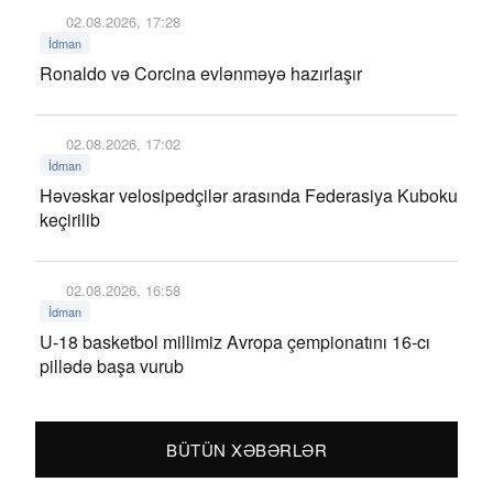
02.08.2026, 17:28
İdman
Ronaldo və Corcina evlənməyə hazırlaşır
02.08.2026, 17:02
İdman
Həvəskar velosipedçilər arasında Federasiya Kuboku
keçirilib
02.08.2026, 16:58
İdman
U-18 basketbol millimiz Avropa çempionatını 16-cı
pillədə başa vurub
BÜTÜN XƏBƏRLƏR