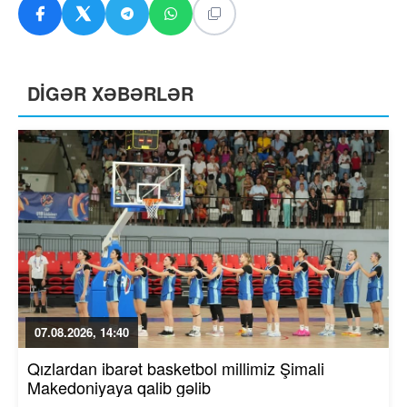
DİGƏR XƏBƏRLƏR
07.08.2026, 14:40
Qızlardan ibarət basketbol millimiz Şimali
Makedoniyaya qalib gəlib