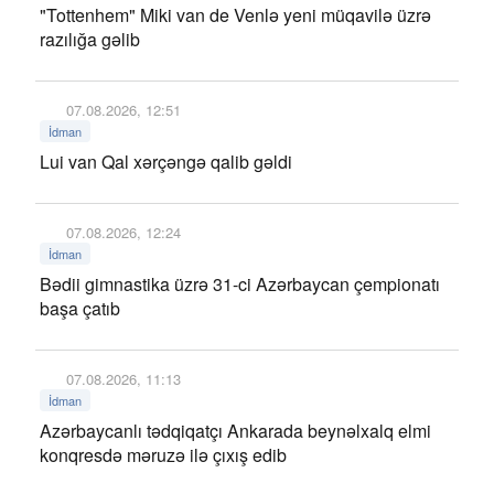
"Tottenhem" Miki van de Venlə yeni müqavilə üzrə
razılığa gəlib
07.08.2026, 12:51
İdman
Lui van Qal xərçəngə qalib gəldi
07.08.2026, 12:24
İdman
Bədii gimnastika üzrə 31-ci Azərbaycan çempionatı
başa çatıb
07.08.2026, 11:13
İdman
Azərbaycanlı tədqiqatçı Ankarada beynəlxalq elmi
konqresdə məruzə ilə çıxış edib