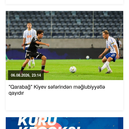
06.08.2026, 23:14
"Qarabağ" Kiyev səfərindən məğlubiyyətlə
qayıdır