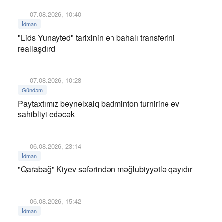
07.08.2026, 10:40
İdman
"Lids Yunayted" tarixinin ən bahalı transferini
reallaşdırdı
07.08.2026, 10:28
Gündəm
Paytaxtımız beynəlxalq badminton turnirinə ev
sahibliyi edəcək
06.08.2026, 23:14
İdman
"Qarabağ" Kiyev səfərindən məğlubiyyətlə qayıdır
06.08.2026, 15:42
İdman