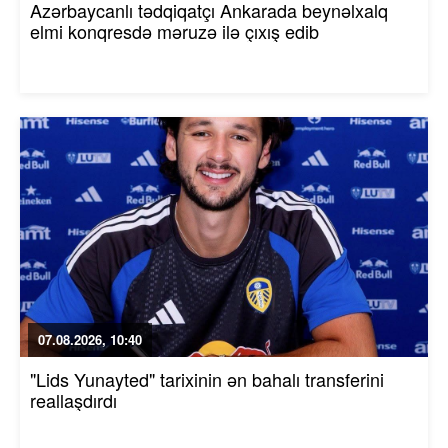
Azərbaycanlı tədqiqatçı Ankarada beynəlxalq
elmi konqresdə məruzə ilə çıxış edib
07.08.2026, 10:40
"Lids Yunayted" tarixinin ən bahalı transferini
reallaşdırdı