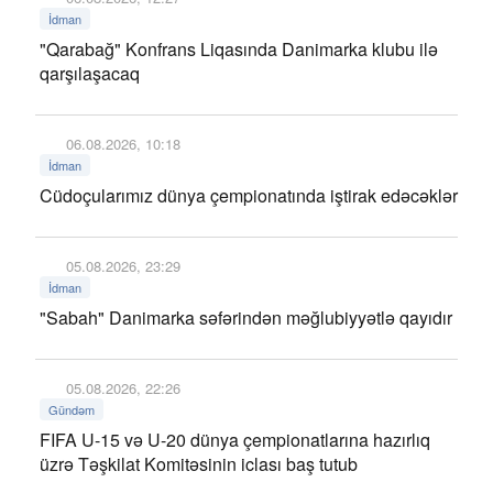
İdman
"Qarabağ" Konfrans Liqasında Danimarka klubu ilə
qarşılaşacaq
06.08.2026, 10:18
İdman
Cüdoçularımız dünya çempionatında iştirak edəcəklər
05.08.2026, 23:29
İdman
"Sabah" Danimarka səfərindən məğlubiyyətlə qayıdır
05.08.2026, 22:26
Gündəm
FIFA U-15 və U-20 dünya çempionatlarına hazırlıq
üzrə Təşkilat Komitəsinin iclası baş tutub