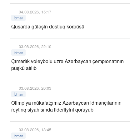
04.08.2026, 15:17
İdman
Qusarda güləşin dostluq körpüsü
03.08.2026, 22:10
İdman
Çimərlik voleybolu üzrə Azərbaycan çempionatının
püşkü atılıb
03.08.2026, 20:03
İdman
Olimpiya mükafatçımız Azərbaycan idmançılarının
reytinq siyahısında liderliyini qoruyub
03.08.2026, 18:45
İdman