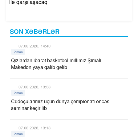
ilə qarşılaşacaq
SON XƏBƏRLƏR
07.08.2026, 14:40
İdman
Qızlardan ibarət basketbol millimiz Şimali
Makedoniyaya qalib gəlib
07.08.2026, 13:38
İdman
Cüdoçularımız üçün dünya çempionatı öncəsi
seminar keçirilib
07.08.2026, 13:18
İdman