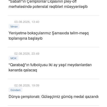
"Sabah"ın Çempionlar Liqasının pley-off
mərhələsində potensial rəqibləri müəyyənləşib
03.08.2026, 13:40
İdman
Yeniyetmə boksçularımız Şamaxıda təlim-məşq
toplanışına başlayıb
02.08.2026, 23:49
MOK
"Qarabağ"ın futbolçusu iki ay yaşıl meydanlardan
kənarda qalacaq
02.08.2026, 19:09
Gündəm
Dünya çempionatı: Güləşçimiz gümüş medal qazandı