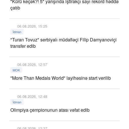
"Kürü keçək?! 5" yarışında iştirakçı sayı rekord həddə
çatıb
06.08.2026, 15:25
İdman
"Turan Tovuz" serbiyalı müdafiəçi Filip Damyanoviçi
transfer edib
06.08.2026, 12:57
MOK
"More Than Medals World" layihəsinə start verilib
06.08.2026, 12:48
İdman
Olimpiya çempionunun atası vəfat edib
06.08.2026, 12:27