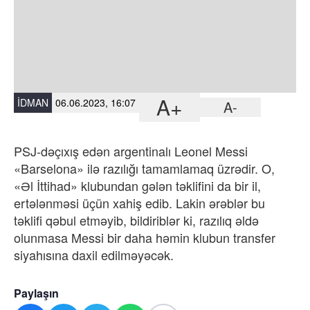
A+
İDMAN
06.06.2023, 16:07
A-
PSJ-dəçıxış edən argentinalı Leonel Messi
«Barselona» ilə razılığı tamamlamaq üzrədir. O,
«Əl İttihad» klubundan gələn təklifini da bir il,
ertələnməsi üçün xahiş edib. Lakin ərəblər bu
təklifi qəbul etməyib, bildiriblər ki, razılıq əldə
olunmasa Messi bir daha həmin klubun transfer
siyahısına daxil edilməyəcək.
Paylaşın