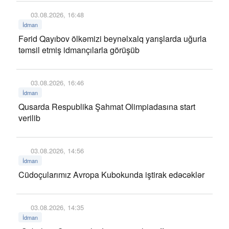
03.08.2026, 16:48
İdman
Fərid Qayıbov ölkəmizi beynəlxalq yarışlarda uğurla
təmsil etmiş idmançılarla görüşüb
03.08.2026, 16:46
İdman
Qusarda Respublika Şahmat Olimpiadasına start
verilib
03.08.2026, 14:56
İdman
Cüdoçularımız Avropa Kubokunda iştirak edəcəklər
03.08.2026, 14:35
İdman