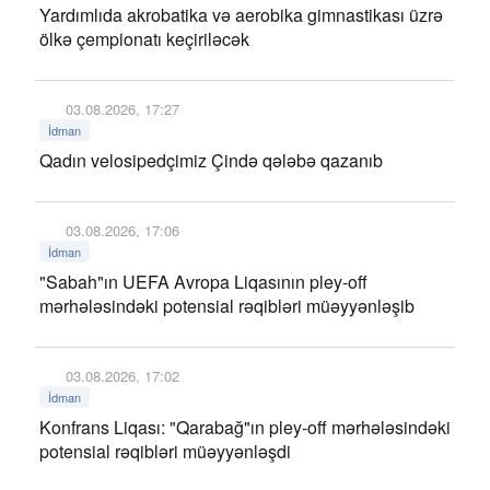
Yardımlıda akrobatika və aerobika gimnastikası üzrə
ölkə çempionatı keçiriləcək
03.08.2026, 17:27
İdman
Qadın velosipedçimiz Çində qələbə qazanıb
03.08.2026, 17:06
İdman
"Sabah"ın UEFA Avropa Liqasının pley-off
mərhələsindəki potensial rəqibləri müəyyənləşib
03.08.2026, 17:02
İdman
Konfrans Liqası: "Qarabağ"ın pley-off mərhələsindəki
potensial rəqibləri müəyyənləşdi