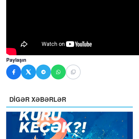
Paylaşın
DİGƏR XƏBƏRLƏR