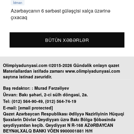
İdman
Azərbaycanın 6 sərbəst güləşçisi xalça üzərinə
çıxacaq
BÜTÜN XƏBƏRLƏR
Olimpiyadunyasi.com ©2015-2026 Gündəlik onlayn qəzet
Materiallardan istifadə zamanı www.olimpiyadunyasi.com
saytına istinad zəruridir.
Baş redaktor: :
Murad Fərzəliyev
Ünvan:
Bakı şəhəri, 2-ci sülh döngəsi, 2a.
Tel:
(012) 564-90-49, (012) 564-74-19
E-mail:
[email protected]
Qəzet Azərbaycan Respublikası Ədliyyə Nazirliyinin Hüquqi
Şəxslərin Dövlət Qeydiyyatı üzrə Bakı Bölgə Şöbəsində
qeydiyyatdan keçib. Qeydiyyat N R-168 AZƏRBAYCAN
BEYNƏLXALQ BANKI VÖEN 9900001881 H/H