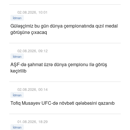
02.08.2026, 10:01
İdman
Güləşçimiz bu gün dünya çempionatında qızıl medal
görüşünə çıxacaq
02.08.2026, 09:12
İdman
AŞF-də şahmat üzrə dünya çempionu ilə görüş
keçirilib
02.08.2026, 00:14
İdman
Tofiq Musayev UFC-də növbəti qələbəsini qazanıb
01.08.2026, 18:29
İdman