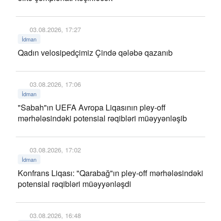
03.08.2026, 17:27
İdman
Qadın velosipedçimiz Çində qələbə qazanıb
03.08.2026, 17:06
İdman
"Sabah"ın UEFA Avropa Liqasının pley-off
mərhələsindəki potensial rəqibləri müəyyənləşib
03.08.2026, 17:02
İdman
Konfrans Liqası: "Qarabağ"ın pley-off mərhələsindəki
potensial rəqibləri müəyyənləşdi
03.08.2026, 16:48