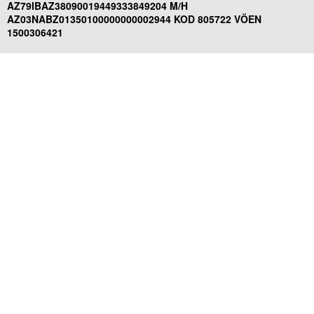
AZ79IBAZ38090019449333849204 M/H
AZ03NABZ01350100000000002944 KOD 805722 VÖEN
1500306421