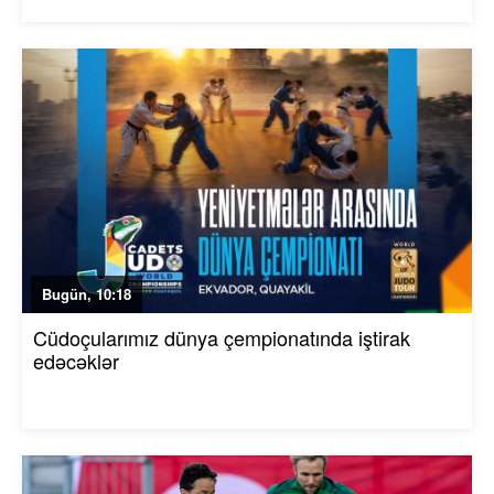
Bugün, 10:18
Cüdoçularımız dünya çempionatında iştirak
edəcəklər