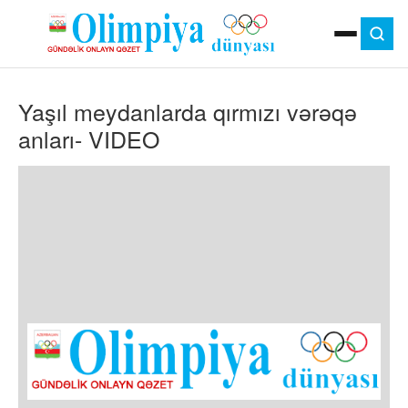
ANA SƏHIFƏ
Yaşıl meydanlarda qırmızı vərəqə
MOK
OLIMPIYA OYUNLARI
anları- VIDEO
ÇAP VERSIYASI
TV
GÜNDƏM
İDMAN
OLIMPIYA HƏRƏKATI
MƏDƏNIYYƏT
MÜSAHIBƏ
FOTO
VIDEO
DIGƏR