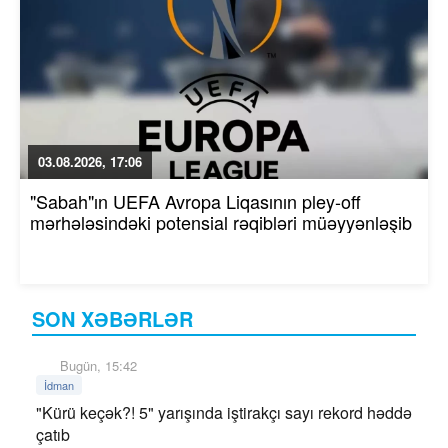
03.08.2026, 17:06
"Sabah"ın UEFA Avropa Liqasının pley-off
mərhələsindəki potensial rəqibləri müəyyənləşib
SON XƏBƏRLƏR
Bugün, 15:42
İdman
"Kürü keçək?! 5" yarışında iştirakçı sayı rekord həddə
çatıb