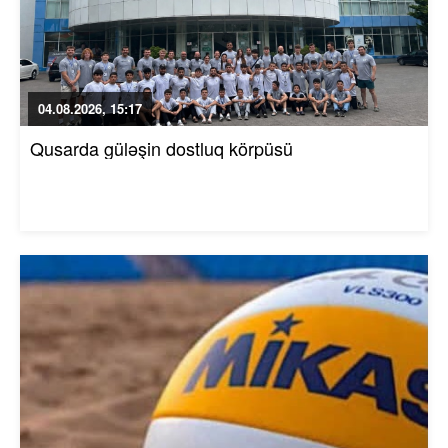
04.08.2026, 15:17
Qusarda güləşin dostluq körpüsü