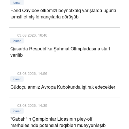
İdman
Fərid Qayıbov ölkəmizi beynəlxalq yarışlarda uğurla
təmsil etmiş idmançılarla görüşüb
03.08.2026, 16:46
İdman
Qusarda Respublika Şahmat Olimpiadasına start
verilib
03.08.2026, 14:56
İdman
Cüdoçularımız Avropa Kubokunda iştirak edəcəklər
03.08.2026, 14:35
İdman
"Sabah"ın Çempionlar Liqasının pley-off
mərhələsində potensial rəqibləri müəyyənləşib