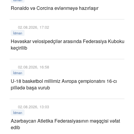
Ronaldo və Corcina evlənməyə hazırlaşır
02.08.2026, 17:02
İdman
Həvəskar velosipedçilər arasında Federasiya Kuboku
keçirilib
02.08.2026, 16:58
İdman
U-18 basketbol millimiz Avropa çempionatını 16-cı
pillədə başa vurub
02.08.2026, 13:03
İdman
Azərbaycan Atletika Federasiyasının məşqçisi vəfat
edib