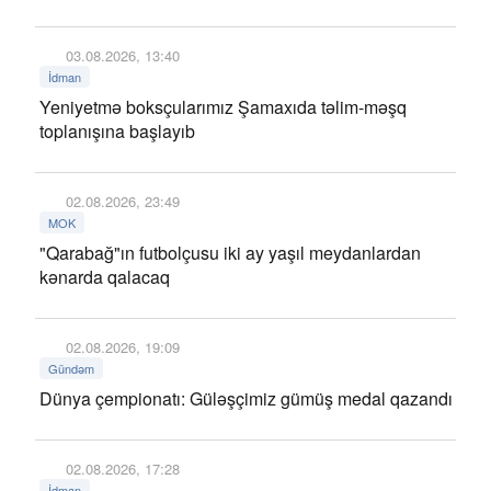
03.08.2026, 13:40
İdman
Yeniyetmə boksçularımız Şamaxıda təlim-məşq
toplanışına başlayıb
02.08.2026, 23:49
MOK
"Qarabağ"ın futbolçusu iki ay yaşıl meydanlardan
kənarda qalacaq
02.08.2026, 19:09
Gündəm
Dünya çempionatı: Güləşçimiz gümüş medal qazandı
02.08.2026, 17:28
İdman