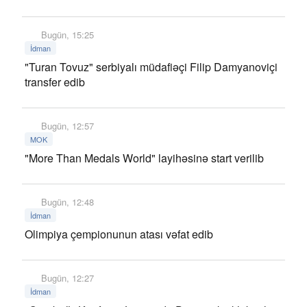
Bugün, 15:25
İdman
"Turan Tovuz" serbiyalı müdafiəçi Filip Damyanoviçi
transfer edib
Bugün, 12:57
MOK
"More Than Medals World" layihəsinə start verilib
Bugün, 12:48
İdman
Olimpiya çempionunun atası vəfat edib
Bugün, 12:27
İdman