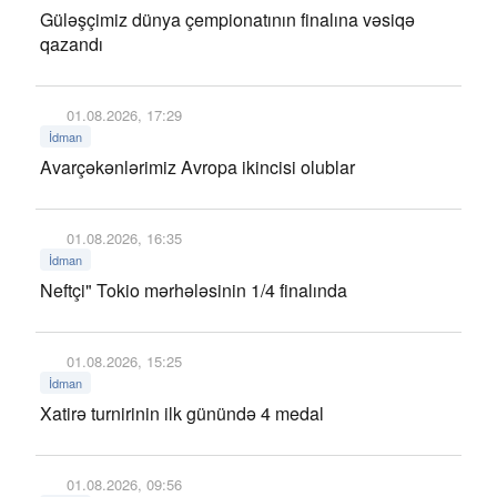
Güləşçimiz dünya çempionatının finalına vəsiqə
qazandı
01.08.2026, 17:29
İdman
Avarçəkənlərimiz Avropa ikincisi olublar
01.08.2026, 16:35
İdman
Neftçi" Tokio mərhələsinin 1/4 finalında
01.08.2026, 15:25
İdman
Xatirə turnirinin ilk günündə 4 medal
01.08.2026, 09:56