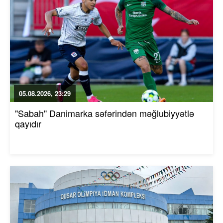
05.08.2026, 23:29
"Sabah" Danimarka səfərindən məğlubiyyətlə
qayıdır