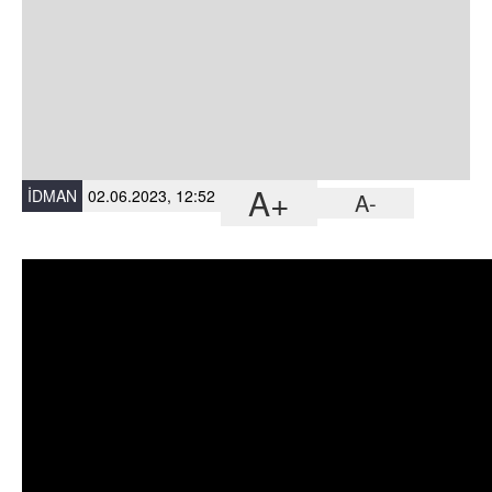
A+
İDMAN
02.06.2023, 12:52
A-