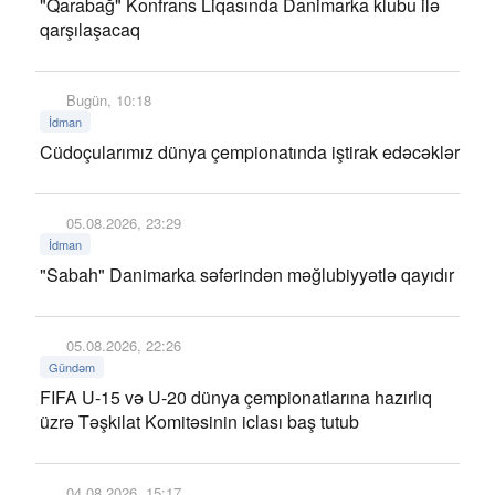
"Qarabağ" Konfrans Liqasında Danimarka klubu ilə
qarşılaşacaq
Bugün, 10:18
İdman
Cüdoçularımız dünya çempionatında iştirak edəcəklər
05.08.2026, 23:29
İdman
"Sabah" Danimarka səfərindən məğlubiyyətlə qayıdır
05.08.2026, 22:26
Gündəm
FIFA U-15 və U-20 dünya çempionatlarına hazırlıq
üzrə Təşkilat Komitəsinin iclası baş tutub
04.08.2026, 15:17