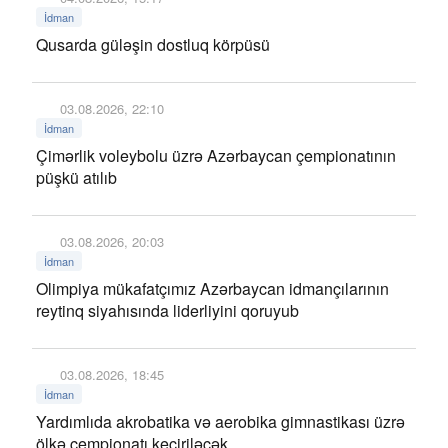
İdman
Qusarda güləşin dostluq körpüsü
03.08.2026, 22:10
İdman
Çimərlik voleybolu üzrə Azərbaycan çempionatının
püşkü atılıb
03.08.2026, 20:03
İdman
Olimpiya mükafatçımız Azərbaycan idmançılarının
reytinq siyahısında liderliyini qoruyub
03.08.2026, 18:45
İdman
Yardımlıda akrobatika və aerobika gimnastikası üzrə
ölkə çempionatı keçiriləcək