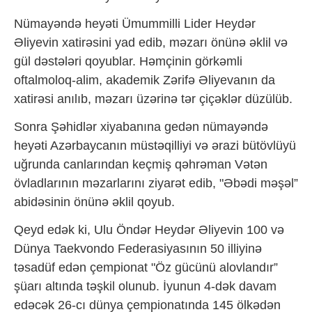
Nümayəndə heyəti Ümummilli Lider Heydər
Əliyevin xatirəsini yad edib, məzarı önünə əklil və
gül dəstələri qoyublar. Həmçinin görkəmli
oftalmoloq-alim, akademik Zərifə Əliyevanın da
xatirəsi anılıb, məzarı üzərinə tər çiçəklər düzülüb.
Sonra Şəhidlər xiyabanına gedən nümayəndə
heyəti Azərbaycanın müstəqilliyi və ərazi bütövlüyü
uğrunda canlarından keçmiş qəhrəman Vətən
övladlarının məzarlarını ziyarət edib, "Əbədi məşəl”
abidəsinin önünə əklil qoyub.
Qeyd edək ki, Ulu Öndər Heydər Əliyevin 100 və
Dünya Taekvondo Federasiyasının 50 illiyinə
təsadüf edən çempionat "Öz gücünü alovlandır”
şüarı altında təşkil olunub. İyunun 4-dək davam
edəcək 26-cı dünya çempionatında 145 ölkədən