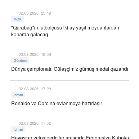
02.08.2026, 23:49
MOK
"Qarabağ"ın futbolçusu iki ay yaşıl meydanlardan
kənarda qalacaq
02.08.2026, 19:09
Gündəm
Dünya çempionatı: Güləşçimiz gümüş medal qazandı
02.08.2026, 17:28
İdman
Ronaldo və Corcina evlənməyə hazırlaşır
02.08.2026, 17:02
İdman
Həvəskar velosipedçilər arasında Federasiya Kuboku