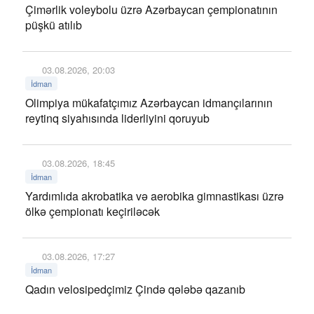
Çimərlik voleybolu üzrə Azərbaycan çempionatının
püşkü atılıb
03.08.2026, 20:03
İdman
Olimpiya mükafatçımız Azərbaycan idmançılarının
reytinq siyahısında liderliyini qoruyub
03.08.2026, 18:45
İdman
Yardımlıda akrobatika və aerobika gimnastikası üzrə
ölkə çempionatı keçiriləcək
03.08.2026, 17:27
İdman
Qadın velosipedçimiz Çində qələbə qazanıb