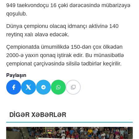
949 taekvondoçu 16 çəki dərəcəsində mübarizəyə
qoşulub.
Dünya çempionu olacaq idmançı aktivinə 140
reytinq xalı əlavə edəcək.
Çempionatda ümumilikdə 150-dən çox ölkədən
2000-ə yaxın qonaq iştirak edir. Bu münasibətlə
çempionat çərçivəsində silsilə tədbirlər keçirilir.
Paylaşın
DİGƏR XƏBƏRLƏR