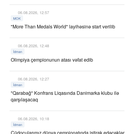
06.08.2026, 12:57
MOK
"More Than Medals World" layihəsinə start verilib
06.08.2026, 12:48
İdman
Olimpiya çempionunun atası vəfat edib
06.08.2026, 12:27
İdman
"Qarabağ" Konfrans Liqasında Danimarka klubu ilə
qarşılaşacaq
06.08.2026, 10:18
İdman
Cüdoçularımız dünya çempionatında iştirak edəcəklər