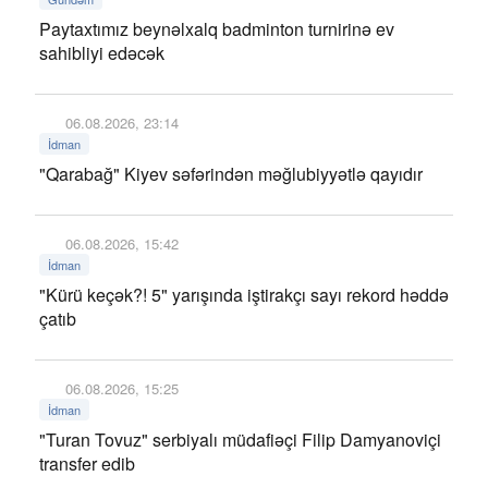
Paytaxtımız beynəlxalq badminton turnirinə ev
sahibliyi edəcək
06.08.2026, 23:14
İdman
"Qarabağ" Kiyev səfərindən məğlubiyyətlə qayıdır
06.08.2026, 15:42
İdman
"Kürü keçək?! 5" yarışında iştirakçı sayı rekord həddə
çatıb
06.08.2026, 15:25
İdman
"Turan Tovuz" serbiyalı müdafiəçi Filip Damyanoviçi
transfer edib