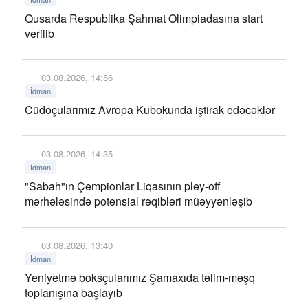
Qusarda Respublika Şahmat Olimpiadasına start
verilib
03.08.2026, 14:56
İdman
Cüdoçularımız Avropa Kubokunda iştirak edəcəklər
03.08.2026, 14:35
İdman
"Sabah"ın Çempionlar Liqasının pley-off
mərhələsində potensial rəqibləri müəyyənləşib
03.08.2026, 13:40
İdman
Yeniyetmə boksçularımız Şamaxıda təlim-məşq
toplanışına başlayıb