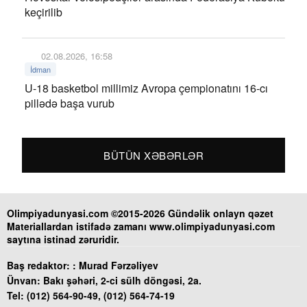
keçirilib
02.08.2026, 16:58
İdman
U-18 basketbol millimiz Avropa çempionatını 16-cı
pillədə başa vurub
BÜTÜN XƏBƏRLƏR
Olimpiyadunyasi.com ©2015-2026 Gündəlik onlayn qəzet
Materiallardan istifadə zamanı www.olimpiyadunyasi.com
saytına istinad zəruridir.
Baş redaktor: :
Murad Fərzəliyev
Ünvan:
Bakı şəhəri, 2-ci sülh döngəsi, 2a.
Tel:
(012) 564-90-49, (012) 564-74-19