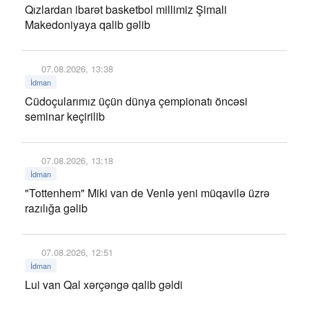
Qızlardan ibarət basketbol millimiz Şimali
Makedoniyaya qalib gəlib
07.08.2026, 13:38
İdman
Cüdoçularımız üçün dünya çempionatı öncəsi
seminar keçirilib
07.08.2026, 13:18
İdman
"Tottenhem" Miki van de Venlə yeni müqavilə üzrə
razılığa gəlib
07.08.2026, 12:51
İdman
Lui van Qal xərçəngə qalib gəldi