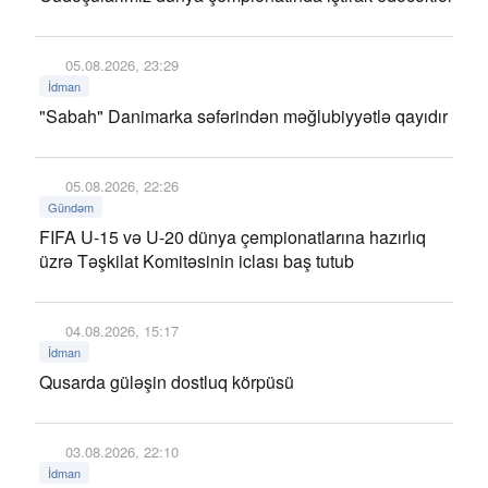
05.08.2026, 23:29
İdman
"Sabah" Danimarka səfərindən məğlubiyyətlə qayıdır
05.08.2026, 22:26
Gündəm
FIFA U-15 və U-20 dünya çempionatlarına hazırlıq
üzrə Təşkilat Komitəsinin iclası baş tutub
04.08.2026, 15:17
İdman
Qusarda güləşin dostluq körpüsü
03.08.2026, 22:10
İdman