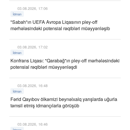
03.08.2026, 17:06
İdman
"Sabah"ın UEFA Avropa Liqasının pley-off
mərhələsindəki potensial rəqibləri müəyyənləşib
03.08.2026, 17:02
İdman
Konfrans Liqası: "Qarabağ"ın pley-off mərhələsindəki
potensial rəqibləri müəyyənləşdi
03.08.2026, 16:48
İdman
Fərid Qayıbov ölkəmizi beynəlxalq yarışlarda uğurla
təmsil etmiş idmançılarla görüşüb
03.08.2026, 16:46
İdman