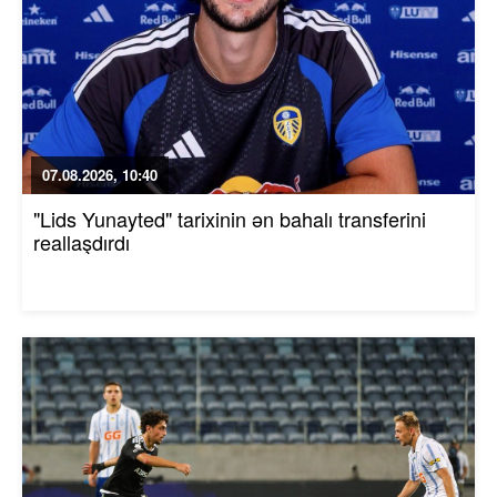
07.08.2026, 10:40
"Lids Yunayted" tarixinin ən bahalı transferini
reallaşdırdı