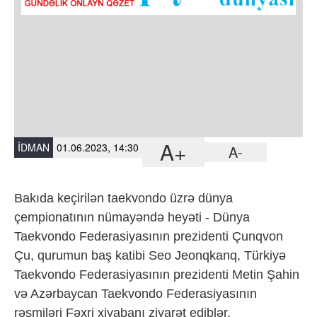
A+
İDMAN
01.06.2023, 14:30
A-
Bakıda keçirilən taekvondo üzrə dünya
çempionatının nümayəndə heyəti - Dünya
Taekvondo Federasiyasının prezidenti Çunqvon
Çu, qurumun baş katibi Seo Jeonqkanq, Türkiyə
Taekvondo Federasiyasının prezidenti Metin Şahin
və Azərbaycan Taekvondo Federasiyasının
rəsmiləri Fəxri xiyabanı ziyarət ediblər.