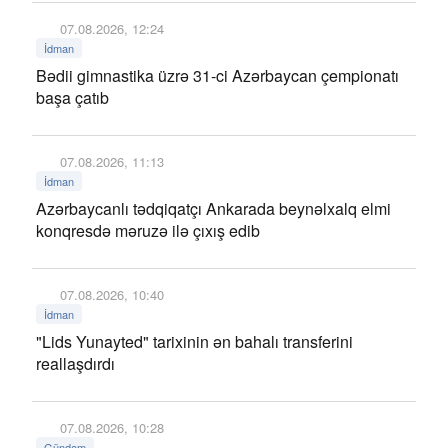
07.08.2026, 12:24
İdman
Bədii gimnastika üzrə 31-ci Azərbaycan çempionatı
başa çatıb
07.08.2026, 11:13
İdman
Azərbaycanlı tədqiqatçı Ankarada beynəlxalq elmi
konqresdə məruzə ilə çıxış edib
07.08.2026, 10:40
İdman
"Lids Yunayted" tarixinin ən bahalı transferini
reallaşdırdı
07.08.2026, 10:28
Gündəm