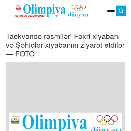
ANA SƏHIFƏ
Taekvondo rəsmiləri Fəxri xiyabanı
MOK
OLIMPIYA OYUNLARI
və Şəhidlər xiyabanını ziyarət etdilər
ÇAP VERSIYASI
— FOTO
TV
GÜNDƏM
İDMAN
OLIMPIYA HƏRƏKATI
MƏDƏNIYYƏT
MÜSAHIBƏ
FOTO
VIDEO
DIGƏR