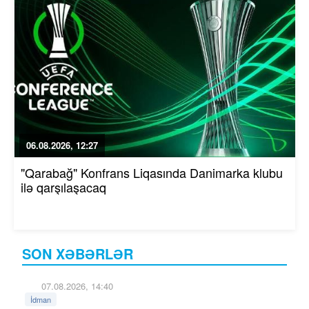
06.08.2026, 12:27
"Qarabağ" Konfrans Liqasında Danimarka klubu
ilə qarşılaşacaq
SON XƏBƏRLƏR
07.08.2026, 14:40
İdman