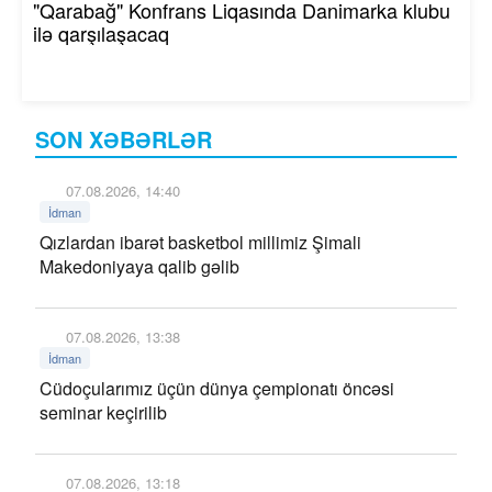
"Qarabağ" Konfrans Liqasında Danimarka klubu
ilə qarşılaşacaq
SON XƏBƏRLƏR
07.08.2026, 14:40
İdman
Qızlardan ibarət basketbol millimiz Şimali
Makedoniyaya qalib gəlib
07.08.2026, 13:38
İdman
Cüdoçularımız üçün dünya çempionatı öncəsi
seminar keçirilib
07.08.2026, 13:18