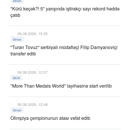
İdman
"Kürü keçək?! 5" yarışında iştirakçı sayı rekord həddə
çatıb
06.08.2026, 15:25
İdman
"Turan Tovuz" serbiyalı müdafiəçi Filip Damyanoviçi
transfer edib
06.08.2026, 12:57
MOK
"More Than Medals World" layihəsinə start verilib
06.08.2026, 12:48
İdman
Olimpiya çempionunun atası vəfat edib