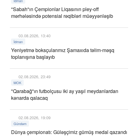
İdman
"Sabah"ın Çempionlar Liqasının pley-off
mərhələsində potensial rəqibləri müəyyənləşib
03.08.2026, 13:40
İdman
Yeniyetmə boksçularımız Şamaxıda təlim-məşq
toplanışına başlayıb
02.08.2026, 23:49
MOK
"Qarabağ"ın futbolçusu iki ay yaşıl meydanlardan
kənarda qalacaq
02.08.2026, 19:09
Gündəm
Dünya çempionatı: Güləşçimiz gümüş medal qazandı