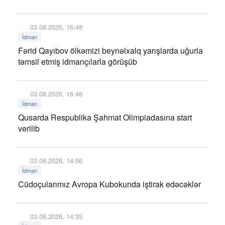
03.08.2026, 16:48
İdman
Fərid Qayıbov ölkəmizi beynəlxalq yarışlarda uğurla
təmsil etmiş idmançılarla görüşüb
03.08.2026, 16:46
İdman
Qusarda Respublika Şahmat Olimpiadasına start
verilib
03.08.2026, 14:56
İdman
Cüdoçularımız Avropa Kubokunda iştirak edəcəklər
03.08.2026, 14:35