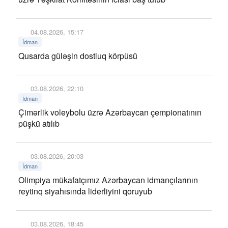
04.08.2026, 15:17
İdman
Qusarda güləşin dostluq körpüsü
03.08.2026, 22:10
İdman
Çimərlik voleybolu üzrə Azərbaycan çempionatının
püşkü atılıb
03.08.2026, 20:03
İdman
Olimpiya mükafatçımız Azərbaycan idmançılarının
reytinq siyahısında liderliyini qoruyub
03.08.2026, 18:45