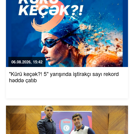
06.08.2026, 15:42
"Kürü keçək?! 5" yarışında iştirakçı sayı rekord
həddə çatıb