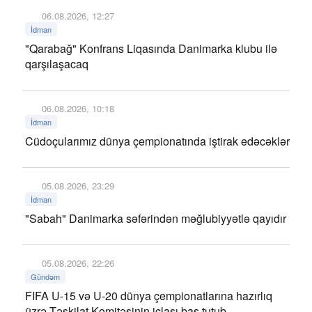
06.08.2026, 12:27
İdman
"Qarabağ" Konfrans Liqasında Danimarka klubu ilə
qarşılaşacaq
06.08.2026, 10:18
İdman
Cüdoçularımız dünya çempionatında iştirak edəcəklər
05.08.2026, 23:29
İdman
"Sabah" Danimarka səfərindən məğlubiyyətlə qayıdır
05.08.2026, 22:26
Gündəm
FIFA U-15 və U-20 dünya çempionatlarına hazırlıq
üzrə Təşkilat Komitəsinin iclası baş tutub