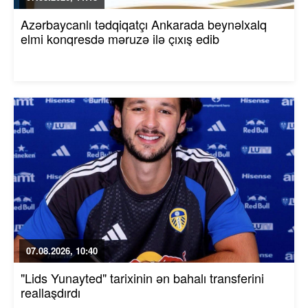
Azərbaycanlı tədqiqatçı Ankarada beynəlxalq
elmi konqresdə məruzə ilə çıxış edib
07.08.2026, 10:40
"Lids Yunayted" tarixinin ən bahalı transferini
reallaşdırdı