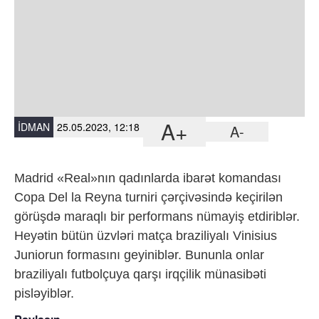
A+
İDMAN
25.05.2023, 12:18
A-
Madrid «Real»nın qadınlarda ibarət komandası
Copa Del la Reyna turniri çərçivəsində keçirilən
görüşdə maraqlı bir performans nümayiş etdiriblər.
Heyətin bütün üzvləri matça braziliyalı Vinisius
Juniorun formasını geyiniblər. Bununla onlar
braziliyalı futbolçuya qarşı irqçilik münasibəti
pisləyiblər.