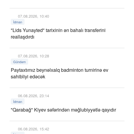
07.08.2026, 10:40
İdman
"Lids Yunayted" tarixinin ən bahalı transferini
reallaşdırdı
07.08.2026, 10:28
Gündəm
Paytaxtımız beynəlxalq badminton turnirinə ev
sahibliyi edəcək
06.08.2026, 23:14
İdman
"Qarabağ" Kiyev səfərindən məğlubiyyətlə qayıdır
06.08.2026, 15:42