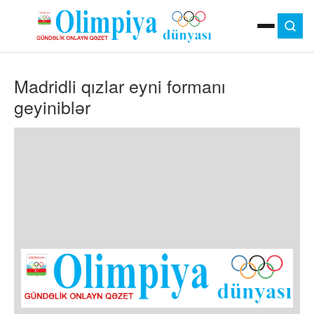
ANA SƏHIFƏ
Madridli qızlar eyni formanı
MOK
OLIMPIYA OYUNLARI
geyiniblər
ÇAP VERSIYASI
TV
GÜNDƏM
İDMAN
OLIMPIYA HƏRƏKATI
MƏDƏNIYYƏT
MÜSAHIBƏ
FOTO
VIDEO
DIGƏR