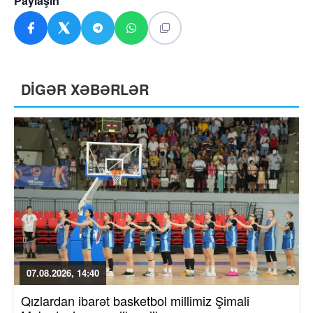
Paylaşın
DİGƏR XƏBƏRLƏR
07.08.2026, 14:40
Qızlardan ibarət basketbol millimiz Şimali