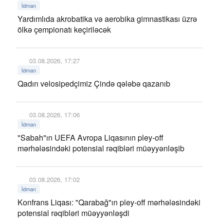
İdman
Yardımlıda akrobatika və aerobika gimnastikası üzrə
ölkə çempionatı keçiriləcək
03.08.2026, 17:27
İdman
Qadın velosipedçimiz Çində qələbə qazanıb
03.08.2026, 17:06
İdman
"Sabah"ın UEFA Avropa Liqasının pley-off
mərhələsindəki potensial rəqibləri müəyyənləşib
03.08.2026, 17:02
İdman
Konfrans Liqası: "Qarabağ"ın pley-off mərhələsindəki
potensial rəqibləri müəyyənləşdi