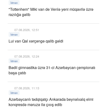
İdman
"Tottenhem" Miki van de Venlə yeni müqavilə üzrə
razılığa gəlib
07.08.2026, 12:51
İdman
Lui van Qal xərçəngə qalib gəldi
07.08.2026, 12:24
İdman
Bədii gimnastika üzrə 31-ci Azərbaycan çempionatı
başa çatıb
07.08.2026, 11:13
İdman
Azərbaycanlı tədqiqatçı Ankarada beynəlxalq elmi
konqresdə məruzə ilə çıxış edib