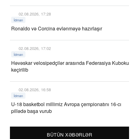
02.08.2026, 17:28
İdman
Ronaldo və Corcina evlənməyə hazırlaşır
02.08.2026, 17:02
İdman
Həvəskar velosipedçilər arasında Federasiya Kuboku
keçirilib
02.08.2026, 16:58
İdman
U-18 basketbol millimiz Avropa çempionatını 16-cı
pillədə başa vurub
BÜTÜN XƏBƏRLƏR