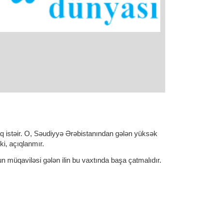
aq istəir. O, Səudiyyə Ərəbistanından gələn yüksək
ki, açıqlanmır.​
n müqaviləsi gələn ilin bu vaxtında başa çatmalıdır.