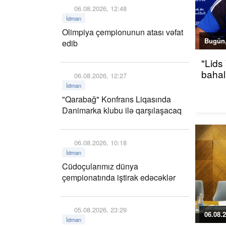
06.08.2026, 12:48
İdman
Olimpiya çempionunun atası vəfat
Bugün,
edib
"Lids
bahalı
06.08.2026, 12:27
İdman
"Qarabağ" Konfrans Liqasında
Danimarka klubu ilə qarşılaşacaq
06.08.2026, 10:18
İdman
Cüdoçularımız dünya
çempionatında iştirak edəcəklər
05.08.2026, 23:29
06.08.2
İdman