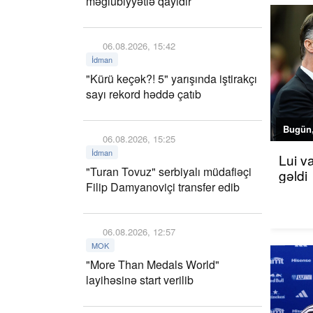
məğlubiyyətlə qayıdır
06.08.2026, 15:42
İdman
"Kürü keçək?! 5" yarışında iştirakçı
sayı rekord həddə çatıb
Bugün,
06.08.2026, 15:25
İdman
Lui v
"Turan Tovuz" serbiyalı müdafiəçi
gəldi
Filip Damyanoviçi transfer edib
06.08.2026, 12:57
MOK
"More Than Medals World"
layihəsinə start verilib