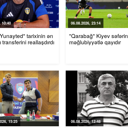
 10:40
06.08.2026, 23:14
 Yunayted" tarixinin ən
"Qarabağ" Kiyev səfəri
 transferini reallaşdırdı
məğlubiyyətlə qayıdır
026, 15:25
06.08.2026, 12:48