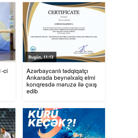
Bugün, 11:13
-ci
Azərbaycanlı tədqiqatçı
Ankarada beynəlxalq elmi
konqresdə məruzə ilə çıxış
edib