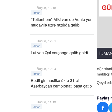
Bugün, 13:18
İdman
"Tottenhem" Miki van de Venlə yeni
müqavilə üzrə razılığa gəlib
Bugün, 12:51
İdman
Lui van Qal xərçəngə qalib gəldi
İDMA
Bugün, 12:24
«Çelsi»ni
İdman
məbləğli t
Bədii gimnastika üzrə 31-ci
Qeyd edək
Azərbaycan çempionatı başa çatıb
Paylaşı
Bugün, 11:13
İdman