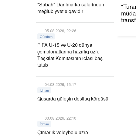
"Sabah" Danimarka səfərindən
"Tura
məğlubiyyətlə qayıdır
müdaf
trans
05.08.2026, 22:26
Gündəm
FIFA U-15 və U-20 dünya
çempionatlarına hazırlıq üzrə
Təşkilat Komitəsinin iclası baş
tutub
04.08.2026, 15:17
İdman
Qusarda güləşin dostluq körpüsü
03.08.2026, 22:10
İdman
Çimərlik voleybolu üzrə