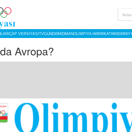
LARI
ÇAP VERSIYASI
TV
GÜNDƏM
İDMAN
OLIMPIYA HƏRƏKATI
MƏDƏNIY
ida Avropa?