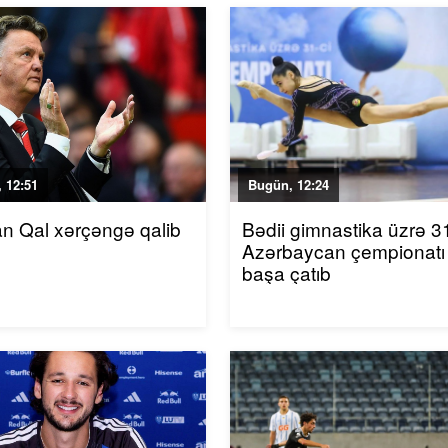
 12:51
Bugün, 12:24
an Qal xərçəngə qalib
Bədii gimnastika üzrə 31
Azərbaycan çempionatı
başa çatıb