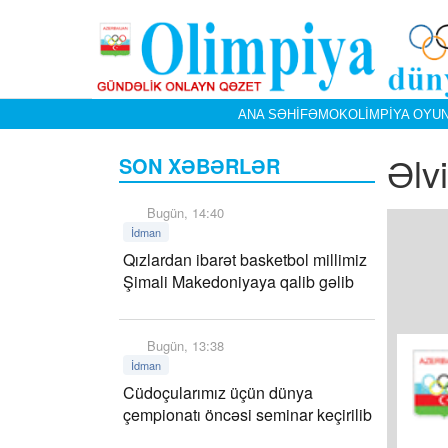
ANA SƏHIFƏ
MOK
OLIMPIYA OYUN
Əlv
SON XƏBƏRLƏR
Bugün, 14:40
İdman
Qızlardan ibarət basketbol millimiz
Şimali Makedoniyaya qalib gəlib
Bugün, 13:38
İdman
Cüdoçularımız üçün dünya
çempionatı öncəsi seminar keçirilib