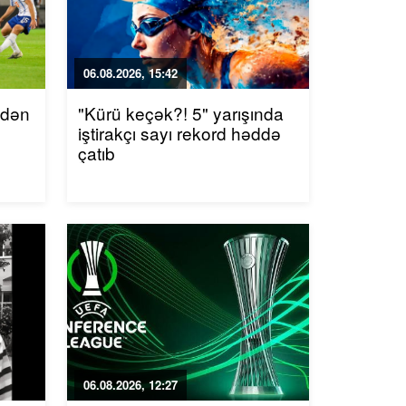
06.08.2026, 15:42
ndən
"Kürü keçək?! 5" yarışında
iştirakçı sayı rekord həddə
çatıb
06.08.2026, 12:27