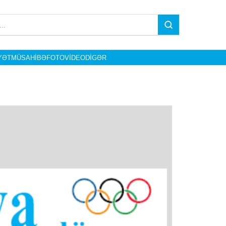
YƏT
MÜSAHIBƏ
FOTO
VIDEO
DIGƏR