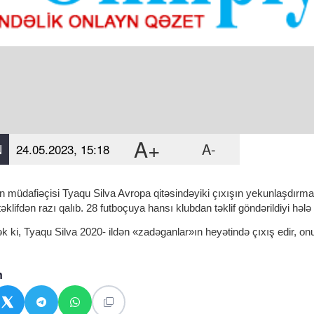
A+
A-
N
24.05.2023, 15:18
n müdafiəçisi Tyaqu Silva Avropa qitəsindəyiki çıxışın yekunlaşdırm
əklifdən razı qalıb. 28 futboçuya hansı klubdan təklif göndərildiyi hələ 
 ki, Tyaqu Silva 2020- ildən «zadəganlar»ın heyətində çıxış edir, onu
n