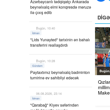
Azərbaycanlı tədqiqatçı Ankarada
beynəlxalq elmi konqresdə məruzə
ilə çıxış edib
DİG
Bugün, 10:40
İdman
"Lids Yunayted" tarixinin ən bahalı
transferini reallaşdırdı
Bugün, 10:28
Gündəm
Bugün,
Paytaxtımız beynəlxalq badminton
turnirinə ev sahibliyi edəcək
Qızla
millim
Maked
06.08.2026, 23:14
İdman
"Qarabağ" Kiyev səfərindən