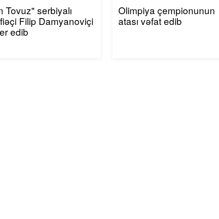
n Tovuz" serbiyalı
Olimpiya çempionunun
iəçi Filip Damyanoviçi
atası vəfat edib
fer edib