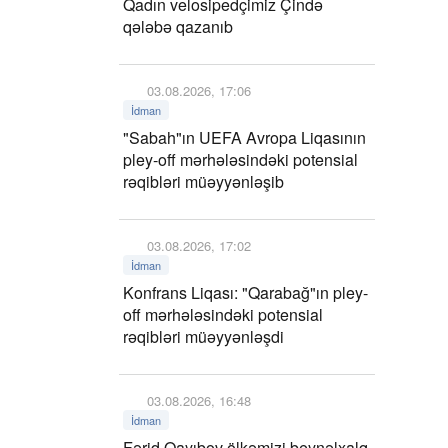
Qadın velosipedçimiz Çində
qələbə qazanıb
03.08.2026, 17:06
İdman
"Sabah"ın UEFA Avropa Liqasının
pley-off mərhələsindəki potensial
rəqibləri müəyyənləşib
03.08.2026, 17:02
İdman
Konfrans Liqası: "Qarabağ"ın pley-
off mərhələsindəki potensial
rəqibləri müəyyənləşdi
03.08.2026, 16:48
İdman
Fərid Qayıbov ölkəmizi beynəlxalq