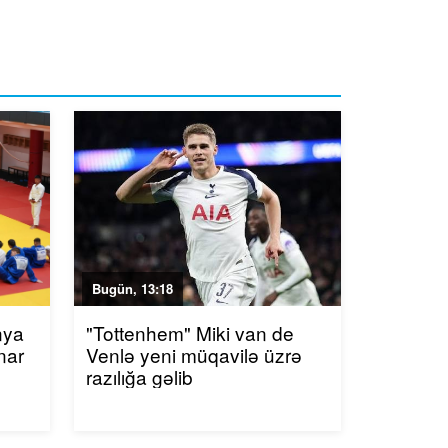
Bugün, 13:18
nya
"Tottenhem" Miki van de
nar
Venlə yeni müqavilə üzrə
razılığa gəlib