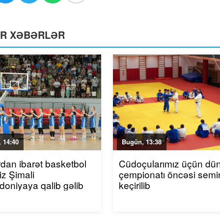
ƏR XƏBƏRLƏR
 14:40
Bugün, 13:38
rdan ibarət basketbol
Cüdoçularımız üçün dü
iz Şimali
çempionatı öncəsi semi
oniyaya qalib gəlib
keçirilib