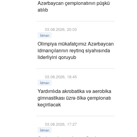
Azərbaycan çempionatının püşkü
atılıb
03.08.2026, 20:03
İdman
Olimpiya mükafatçımız Azərbaycan
idmançılarının reytinq siyahısında
liderliyini qoruyub
03.08.2026, 18:45
İdman
Yardımlıda akrobatika və aerobika
gimnastikası üzrə ölkə çempionatı
keçiriləcək
03.08.2026, 17:27
İdman