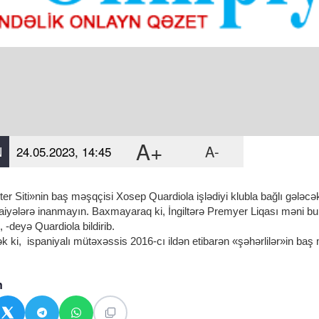
A+
A-
N
24.05.2023, 14:45
r Siti»nin baş məşqçisi Xosep Quardiola işlədiyi klubla bağlı gələcə
şaiyələrə inanmayın. Baxmayaraq ki, İngiltərə Premyer Liqası məni 
-deyə Quardiola bildirib.​
 ki, ​ ispaniyalı mütəxəssis 2016-cı ildən etibarən «şəhərlilər»in baş mə
n