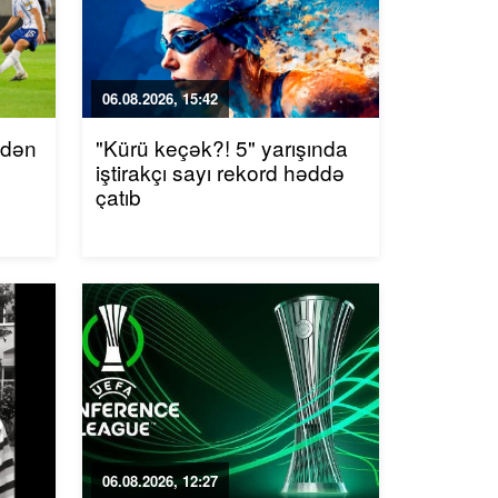
06.08.2026, 15:42
ndən
"Kürü keçək?! 5" yarışında
iştirakçı sayı rekord həddə
çatıb
06.08.2026, 12:27