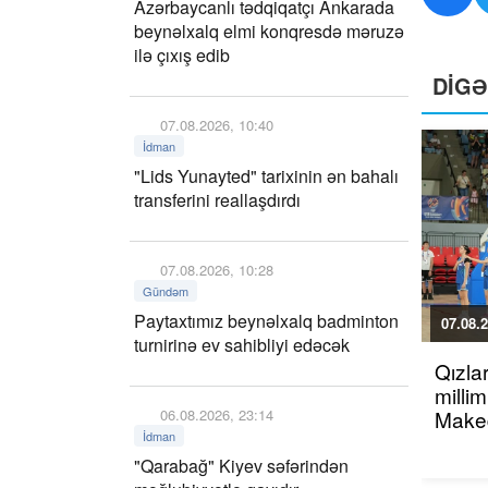
Azərbaycanlı tədqiqatçı Ankarada
beynəlxalq elmi konqresdə məruzə
ilə çıxış edib
DİG
07.08.2026, 10:40
İdman
"Lids Yunayted" tarixinin ən bahalı
transferini reallaşdırdı
07.08.2026, 10:28
Gündəm
Paytaxtımız beynəlxalq badminton
07.08.2
turnirinə ev sahibliyi edəcək
Qızla
millim
06.08.2026, 23:14
Maked
İdman
"Qarabağ" Kiyev səfərindən