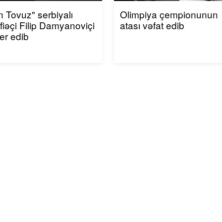
n Tovuz" serbiyalı
Olimpiya çempionunun
iəçi Filip Damyanoviçi
atası vəfat edib
fer edib