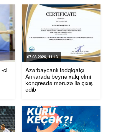
07.08.2026, 11:13
-ci
Azərbaycanlı tədqiqatçı
Ankarada beynəlxalq elmi
konqresdə məruzə ilə çıxış
edib