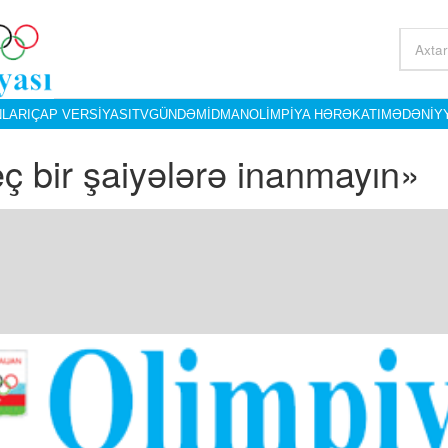
LARI
ÇAP VERSIYASI
TV
GÜNDƏM
İDMAN
OLIMPIYA HƏRƏKATI
MƏDƏNIY
ç bir şaiyələrə inanmayın» ​