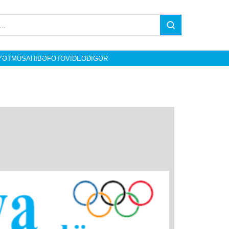
YƏT
MÜSAHIBƏ
FOTO
VIDEO
DIGƏR