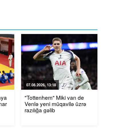
07.08.2026, 13:18
nya
"Tottenhem" Miki van de
nar
Venlə yeni müqavilə üzrə
razılığa gəlib