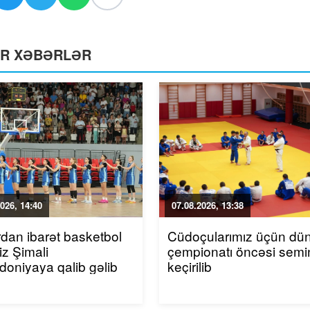
ƏR XƏBƏRLƏR
026, 14:40
07.08.2026, 13:38
rdan ibarət basketbol
Cüdoçularımız üçün dü
iz Şimali
çempionatı öncəsi semi
oniyaya qalib gəlib
keçirilib