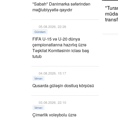
"Sabah" Danimarka səfərindən
"Tura
məğlubiyyətlə qayıdır
müdaf
trans
05.08.2026, 22:26
Gündəm
FIFA U-15 və U-20 dünya
çempionatlarına hazırlıq üzrə
Təşkilat Komitəsinin iclası baş
tutub
04.08.2026, 15:17
İdman
Qusarda güləşin dostluq körpüsü
03.08.2026, 22:10
İdman
Çimərlik voleybolu üzrə