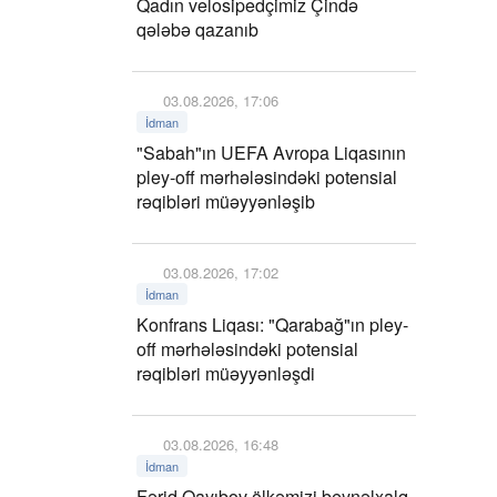
Qadın velosipedçimiz Çində
qələbə qazanıb
03.08.2026, 17:06
İdman
"Sabah"ın UEFA Avropa Liqasının
pley-off mərhələsindəki potensial
rəqibləri müəyyənləşib
03.08.2026, 17:02
İdman
Konfrans Liqası: "Qarabağ"ın pley-
off mərhələsindəki potensial
rəqibləri müəyyənləşdi
03.08.2026, 16:48
İdman
Fərid Qayıbov ölkəmizi beynəlxalq