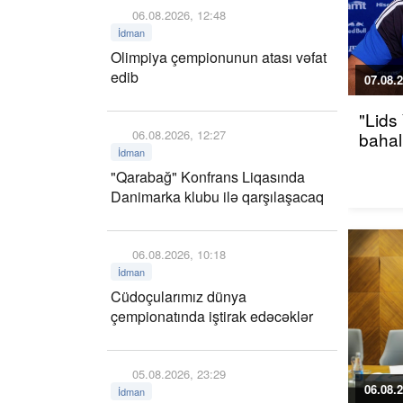
06.08.2026, 12:48
İdman
Olimpiya çempionunun atası vəfat
edib
07.08.2
"Lids
06.08.2026, 12:27
bahalı
İdman
"Qarabağ" Konfrans Liqasında
Danimarka klubu ilə qarşılaşacaq
06.08.2026, 10:18
İdman
Cüdoçularımız dünya
çempionatında iştirak edəcəklər
05.08.2026, 23:29
06.08.2
İdman