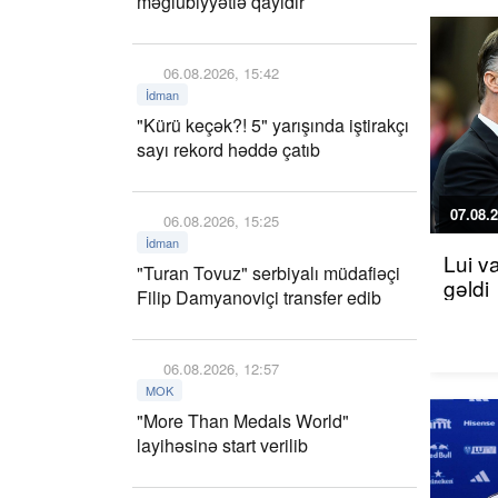
məğlubiyyətlə qayıdır
06.08.2026, 15:42
İdman
"Kürü keçək?! 5" yarışında iştirakçı
sayı rekord həddə çatıb
07.08.2
06.08.2026, 15:25
İdman
Lui v
"Turan Tovuz" serbiyalı müdafiəçi
gəldi
Filip Damyanoviçi transfer edib
06.08.2026, 12:57
MOK
"More Than Medals World"
layihəsinə start verilib