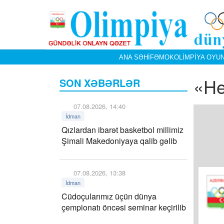
ANA SƏHIFƏ
MOK
OLIMPIYA OYUN
«He
SON XƏBƏRLƏR
07.08.2026, 14:40
İdman
Qızlardan ibarət basketbol millimiz
Şimali Makedoniyaya qalib gəlib
07.08.2026, 13:38
İdman
Cüdoçularımız üçün dünya
çempionatı öncəsi seminar keçirilib