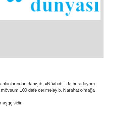
k planlarından danışıb. «Növbəti il də buradayam.
bu mövsüm 100 dəfə cərimələyib. Narahat olmağa
şqçisidir. ​ ​