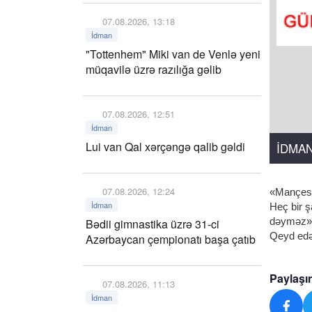
07.08.2026, 13:18
İdman
"Tottenhem" Miki van de Venlə yeni
müqavilə üzrə razılığa gəlib
07.08.2026, 12:51
İdman
Lui van Qal xərçəngə qalib gəldi
İDMA
07.08.2026, 12:24
«Mançeste
İdman
Heç bir 
dəyməz», 
Bədii gimnastika üzrə 31-ci
Qeyd edək
Azərbaycan çempionatı başa çatıb
Paylaşı
07.08.2026, 11:13
İdman