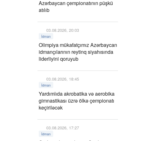
Azərbaycan çempionatının püşkü
atılıb
03.08.2026, 20:03
İdman
Olimpiya mükafatçımız Azərbaycan
idmançılarının reytinq siyahısında
liderliyini qoruyub
03.08.2026, 18:45
İdman
Yardımlıda akrobatika və aerobika
gimnastikası üzrə ölkə çempionatı
keçiriləcək
03.08.2026, 17:27
İdman