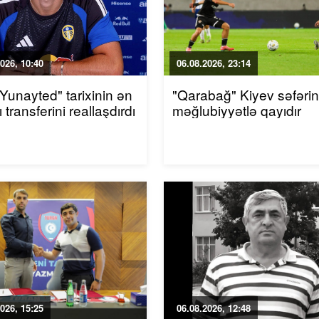
026, 10:40
06.08.2026, 23:14
 Yunayted" tarixinin ən
"Qarabağ" Kiyev səfəri
 transferini reallaşdırdı
məğlubiyyətlə qayıdır
026, 15:25
06.08.2026, 12:48