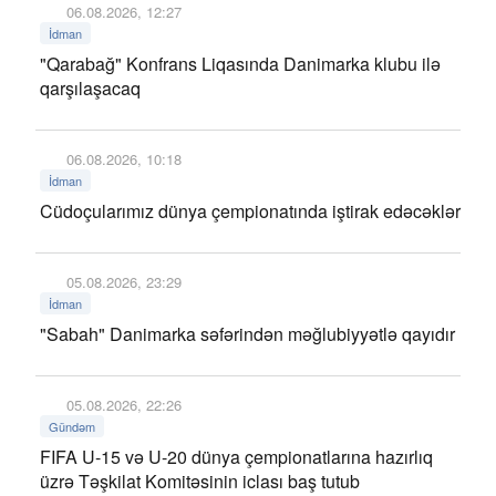
06.08.2026, 12:27
İdman
"Qarabağ" Konfrans Liqasında Danimarka klubu ilə
qarşılaşacaq
06.08.2026, 10:18
İdman
Cüdoçularımız dünya çempionatında iştirak edəcəklər
05.08.2026, 23:29
İdman
"Sabah" Danimarka səfərindən məğlubiyyətlə qayıdır
05.08.2026, 22:26
Gündəm
FIFA U-15 və U-20 dünya çempionatlarına hazırlıq
üzrə Təşkilat Komitəsinin iclası baş tutub