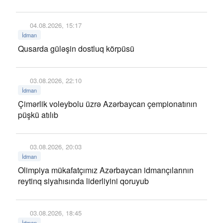
04.08.2026, 15:17
İdman
Qusarda güləşin dostluq körpüsü
03.08.2026, 22:10
İdman
Çimərlik voleybolu üzrə Azərbaycan çempionatının
püşkü atılıb
03.08.2026, 20:03
İdman
Olimpiya mükafatçımız Azərbaycan idmançılarının
reytinq siyahısında liderliyini qoruyub
03.08.2026, 18:45
İdman