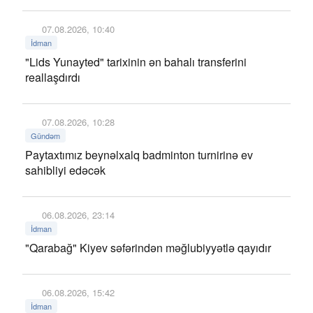
07.08.2026, 10:40
İdman
"Lids Yunayted" tarixinin ən bahalı transferini
reallaşdırdı
07.08.2026, 10:28
Gündəm
Paytaxtımız beynəlxalq badminton turnirinə ev
sahibliyi edəcək
06.08.2026, 23:14
İdman
"Qarabağ" Kiyev səfərindən məğlubiyyətlə qayıdır
06.08.2026, 15:42
İdman