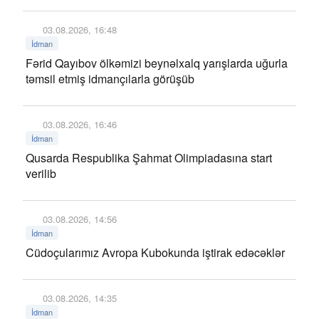
03.08.2026, 16:48
İdman
Fərid Qayıbov ölkəmizi beynəlxalq yarışlarda uğurla
təmsil etmiş idmançılarla görüşüb
03.08.2026, 16:46
İdman
Qusarda Respublika Şahmat Olimpiadasına start
verilib
03.08.2026, 14:56
İdman
Cüdoçularımız Avropa Kubokunda iştirak edəcəklər
03.08.2026, 14:35
İdman