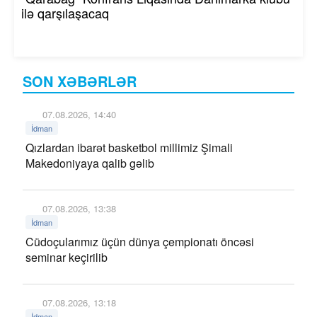
ilə qarşılaşacaq
SON XƏBƏRLƏR
07.08.2026, 14:40
İdman
Qızlardan ibarət basketbol millimiz Şimali
Makedoniyaya qalib gəlib
07.08.2026, 13:38
İdman
Cüdoçularımız üçün dünya çempionatı öncəsi
seminar keçirilib
07.08.2026, 13:18
İdman