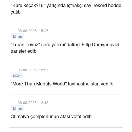
"Kürü keçək?! 5" yarışında iştirakçı sayı rekord həddə
çatıb
06.08.2026, 15:25
İdman
"Turan Tovuz" serbiyalı müdafiəçi Filip Damyanoviçi
transfer edib
06.08.2026, 12:57
MOK
"More Than Medals World" layihəsinə start verilib
06.08.2026, 12:48
İdman
Olimpiya çempionunun atası vəfat edib