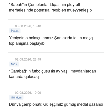
"Sabah"ın Çempionlar Liqasının pley-off
mərhələsində potensial rəqibləri müəyyənləşib
03.08.2026, 13:40
İdman
Yeniyetmə boksçularımız Şamaxıda təlim-məşq
toplanışına başlayıb
02.08.2026, 23:49
MOK
"Qarabağ"ın futbolçusu iki ay yaşıl meydanlardan
kənarda qalacaq
02.08.2026, 19:09
Gündəm
Dünya çempionatı: Güləşçimiz gümüş medal qazandı