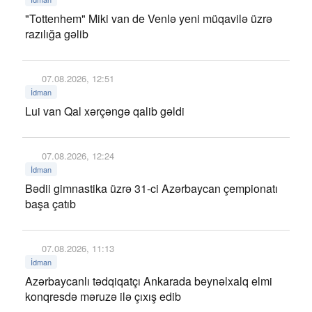
"Tottenhem" Miki van de Venlə yeni müqavilə üzrə
razılığa gəlib
07.08.2026, 12:51
İdman
Lui van Qal xərçəngə qalib gəldi
07.08.2026, 12:24
İdman
Bədii gimnastika üzrə 31-ci Azərbaycan çempionatı
başa çatıb
07.08.2026, 11:13
İdman
Azərbaycanlı tədqiqatçı Ankarada beynəlxalq elmi
konqresdə məruzə ilə çıxış edib