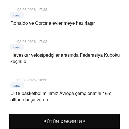
02.08.2026, 17:28
İdman
Ronaldo və Corcina evlənməyə hazırlaşır
02.08.2026, 17:02
İdman
Həvəskar velosipedçilər arasında Federasiya Kuboku
keçirilib
02.08.2026, 16:58
İdman
U-18 basketbol millimiz Avropa çempionatını 16-cı
pillədə başa vurub
BÜTÜN XƏBƏRLƏR