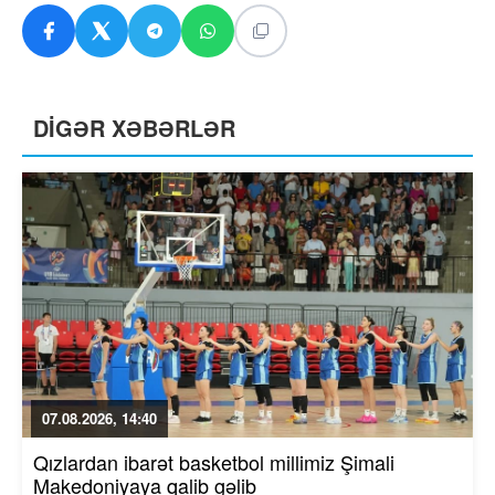
DİGƏR XƏBƏRLƏR
07.08.2026, 14:40
Qızlardan ibarət basketbol millimiz Şimali
Makedoniyaya qalib gəlib