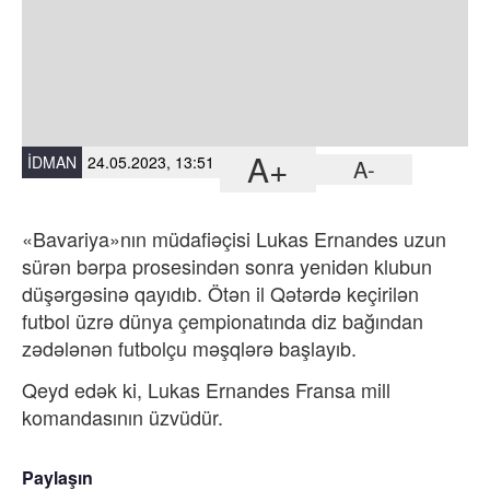
A+
İDMAN
24.05.2023, 13:51
A-
«Bavariya»nın müdafiəçisi Lukas Ernandes uzun
sürən bərpa prosesindən sonra yenidən klubun
düşərgəsinə qayıdıb. Ötən il Qətərdə keçirilən
futbol üzrə dünya çempionatında diz bağından
zədələnən futbolçu məşqlərə başlayıb.
Qeyd edək ki, Lukas Ernandes Fransa mill
komandasının üzvüdür.
Paylaşın