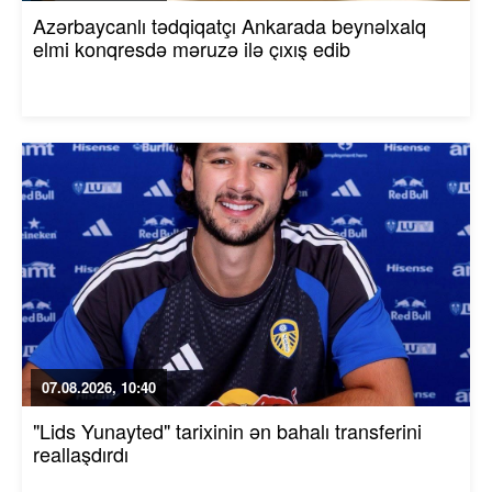
Azərbaycanlı tədqiqatçı Ankarada beynəlxalq
elmi konqresdə məruzə ilə çıxış edib
07.08.2026, 10:40
"Lids Yunayted" tarixinin ən bahalı transferini
reallaşdırdı