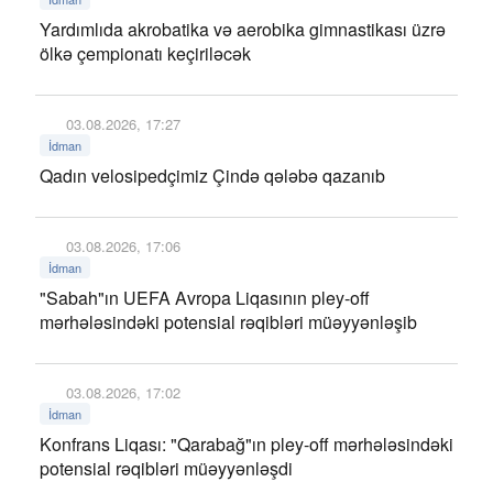
Yardımlıda akrobatika və aerobika gimnastikası üzrə
ölkə çempionatı keçiriləcək
03.08.2026, 17:27
İdman
Qadın velosipedçimiz Çində qələbə qazanıb
03.08.2026, 17:06
İdman
"Sabah"ın UEFA Avropa Liqasının pley-off
mərhələsindəki potensial rəqibləri müəyyənləşib
03.08.2026, 17:02
İdman
Konfrans Liqası: "Qarabağ"ın pley-off mərhələsindəki
potensial rəqibləri müəyyənləşdi