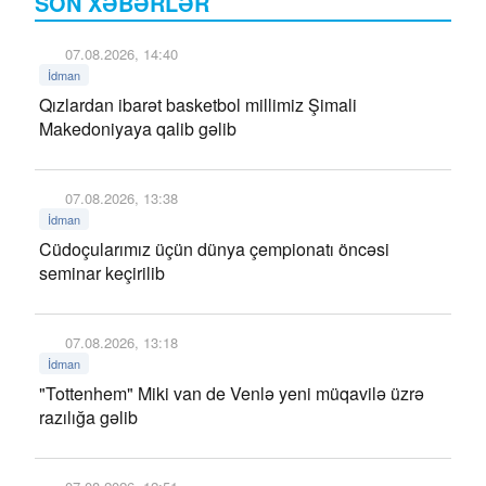
SON XƏBƏRLƏR
07.08.2026, 14:40
İdman
Qızlardan ibarət basketbol millimiz Şimali
Makedoniyaya qalib gəlib
07.08.2026, 13:38
İdman
Cüdoçularımız üçün dünya çempionatı öncəsi
seminar keçirilib
07.08.2026, 13:18
İdman
"Tottenhem" Miki van de Venlə yeni müqavilə üzrə
razılığa gəlib