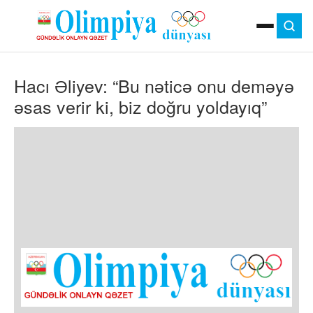
ANA SƏHIFƏ
Hacı Əliyev: “Bu nəticə onu deməyə
MOK
OLIMPIYA OYUNLARI
əsas verir ki, biz doğru yoldayıq”
ÇAP VERSIYASI
TV
GÜNDƏM
İDMAN
OLIMPIYA HƏRƏKATI
MƏDƏNIYYƏT
MÜSAHIBƏ
FOTO
VIDEO
DIGƏR