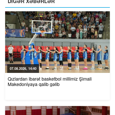
DİGƏR XƏBƏRLƏR
07.08.2026, 14:40
Qızlardan ibarət basketbol millimiz Şimali
Makedoniyaya qalib gəlib