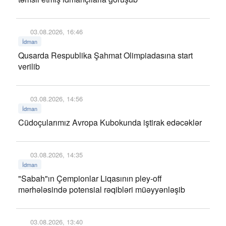
03.08.2026, 16:46
İdman
Qusarda Respublika Şahmat Olimpiadasına start
verilib
03.08.2026, 14:56
İdman
Cüdoçularımız Avropa Kubokunda iştirak edəcəklər
03.08.2026, 14:35
İdman
"Sabah"ın Çempionlar Liqasının pley-off
mərhələsində potensial rəqibləri müəyyənləşib
03.08.2026, 13:40