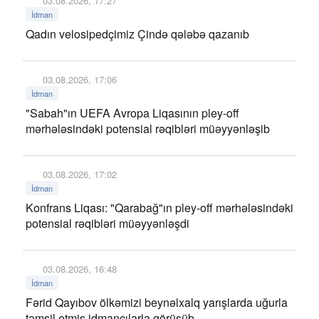
03.08.2026, 17:27
İdman
Qadın velosipedçimiz Çində qələbə qazanıb
03.08.2026, 17:06
İdman
"Sabah"ın UEFA Avropa Liqasının pley-off
mərhələsindəki potensial rəqibləri müəyyənləşib
03.08.2026, 17:02
İdman
Konfrans Liqası: "Qarabağ"ın pley-off mərhələsindəki
potensial rəqibləri müəyyənləşdi
03.08.2026, 16:48
İdman
Fərid Qayıbov ölkəmizi beynəlxalq yarışlarda uğurla
təmsil etmiş idmançılarla görüşüb