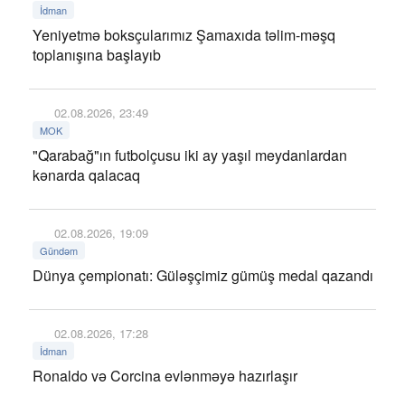
İdman
Yeniyetmə boksçularımız Şamaxıda təlim-məşq
toplanışına başlayıb
02.08.2026, 23:49
MOK
"Qarabağ"ın futbolçusu iki ay yaşıl meydanlardan
kənarda qalacaq
02.08.2026, 19:09
Gündəm
Dünya çempionatı: Güləşçimiz gümüş medal qazandı
02.08.2026, 17:28
İdman
Ronaldo və Corcina evlənməyə hazırlaşır