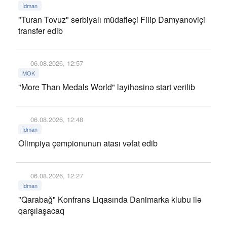
İdman
"Turan Tovuz" serbiyalı müdafiəçi Filip Damyanoviçi
transfer edib
06.08.2026, 12:57
MOK
"More Than Medals World" layihəsinə start verilib
06.08.2026, 12:48
İdman
Olimpiya çempionunun atası vəfat edib
06.08.2026, 12:27
İdman
"Qarabağ" Konfrans Liqasında Danimarka klubu ilə
qarşılaşacaq