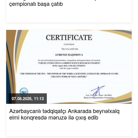
çempionatı başa çatıb
07.08.2026, 11:13
Azərbaycanlı tədqiqatçı Ankarada beynəlxalq
elmi konqresdə məruzə ilə çıxış edib