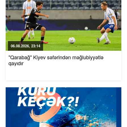
06.08.2026, 23:14
"Qarabağ" Kiyev səfərindən məğlubiyyətlə
qayıdır