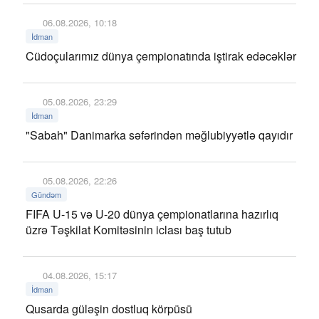
06.08.2026, 10:18
İdman
Cüdoçularımız dünya çempionatında iştirak edəcəklər
05.08.2026, 23:29
İdman
"Sabah" Danimarka səfərindən məğlubiyyətlə qayıdır
05.08.2026, 22:26
Gündəm
FIFA U-15 və U-20 dünya çempionatlarına hazırlıq
üzrə Təşkilat Komitəsinin iclası baş tutub
04.08.2026, 15:17
İdman
Qusarda güləşin dostluq körpüsü