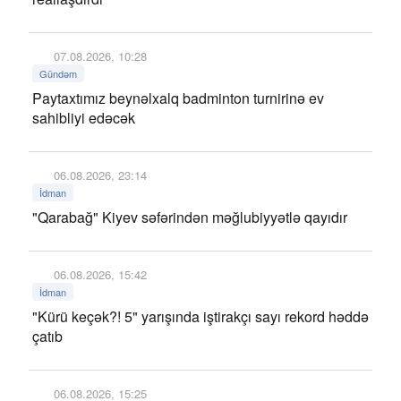
07.08.2026, 10:28
Gündəm
Paytaxtımız beynəlxalq badminton turnirinə ev
sahibliyi edəcək
06.08.2026, 23:14
İdman
"Qarabağ" Kiyev səfərindən məğlubiyyətlə qayıdır
06.08.2026, 15:42
İdman
"Kürü keçək?! 5" yarışında iştirakçı sayı rekord həddə
çatıb
06.08.2026, 15:25