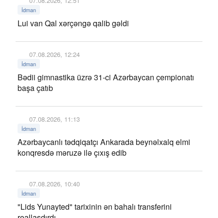
07.08.2026, 12:51
İdman
Lui van Qal xərçəngə qalib gəldi
07.08.2026, 12:24
İdman
Bədii gimnastika üzrə 31-ci Azərbaycan çempionatı
başa çatıb
07.08.2026, 11:13
İdman
Azərbaycanlı tədqiqatçı Ankarada beynəlxalq elmi
konqresdə məruzə ilə çıxış edib
07.08.2026, 10:40
İdman
"Lids Yunayted" tarixinin ən bahalı transferini
reallaşdırdı