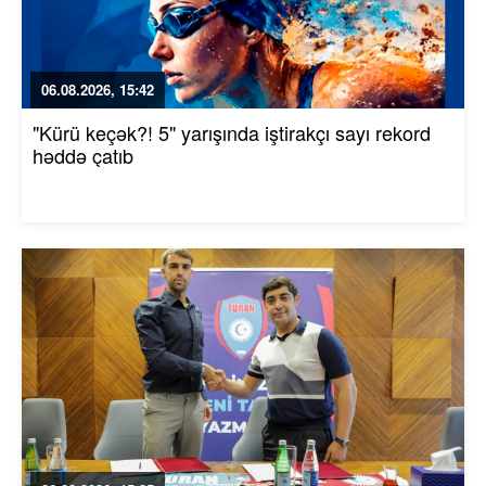
06.08.2026, 15:42
"Kürü keçək?! 5" yarışında iştirakçı sayı rekord
həddə çatıb