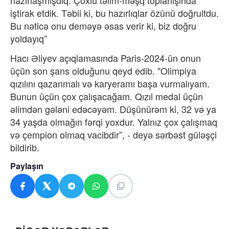
hazırlaşmışdıq. Çoxlu təlim-məşq toplanışı
nda
iştirak etdik. Təbii ki, bu hazırlıqlar özünü doğrultdu.
Bu nəticə onu deməyə əsas verir ki, biz doğru
yoldayıq”
Hacı Əliyev açıqlamasında Paris-2024-ün onun
üçün
son şans
olduğunu qeyd edib. "Olimpiya
qızılını qazanmalı və karyeramı başa vurmalıyam.
Bunun üçün çox çalışacağam.
Qızıl medal üçün
əlimdən gələni edəcəyəm. Düşünürəm ki, 32 və ya
34 yaşda olmağın fərqi yoxdur. Yalnız çox çalışmaq
və çempion olmaq vacibdir
”, - deyə sərbəst güləşçi
bildirib.
Paylaşın