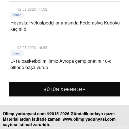
02.08.2026, 17:02
İdman
Həvəskar velosipedçilər arasında Federasiya Kuboku
keçirilib
02.08.2026, 16:58
İdman
U-18 basketbol millimiz Avropa çempionatını 16-cı
pillədə başa vurub
BÜTÜN XƏBƏRLƏR
Olimpiyadunyasi.com ©2015-2026 Gündəlik onlayn qəzet
Materiallardan istifadə zamanı www.olimpiyadunyasi.com
saytına istinad zəruridir.