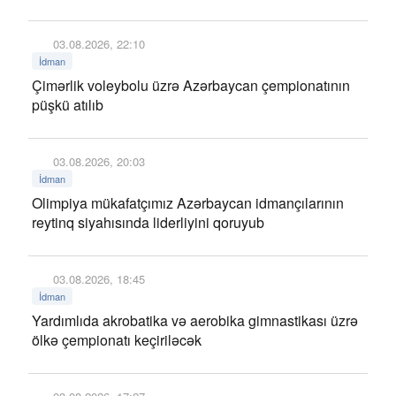
03.08.2026, 22:10
İdman
Çimərlik voleybolu üzrə Azərbaycan çempionatının
püşkü atılıb
03.08.2026, 20:03
İdman
Olimpiya mükafatçımız Azərbaycan idmançılarının
reytinq siyahısında liderliyini qoruyub
03.08.2026, 18:45
İdman
Yardımlıda akrobatika və aerobika gimnastikası üzrə
ölkə çempionatı keçiriləcək