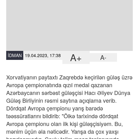
A+
İDMAN
19.04.2023, 17:38
A-
Xorvatiyanın paytaxtı Zaqrebdə keçirilən güləş üzrə
Avropa çempionatında qızıl medal qazanan
Azərbaycanın sərbəst güləşçisi Hacı Əliyev Dünya
Güləş Birliyinin rəsmi saytına açıqlama verib.
Dördqat Avropa çempionu yarış barədə
təəssüratlarını bildirib: "Ölkə tarixində dördqat
Avropa çempionu olan ilk kişi güləşçisiyəm.
Bu,
mənim üçün əla nəticədir. Yarışa da çox yaxşı