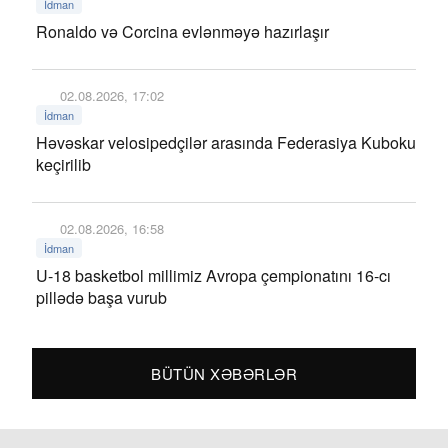
İdman
Ronaldo və Corcina evlənməyə hazırlaşır
02.08.2026, 17:02
İdman
Həvəskar velosipedçilər arasında Federasiya Kuboku
keçirilib
02.08.2026, 16:58
İdman
U-18 basketbol millimiz Avropa çempionatını 16-cı
pillədə başa vurub
BÜTÜN XƏBƏRLƏR