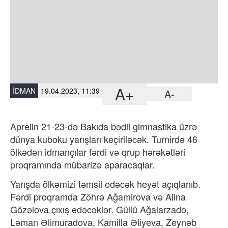
A+
İDMAN
19.04.2023, 11:39
A-
Aprelin 21-23-də Bakıda bədii gimnastika üzrə
dünya kuboku yarışları keçiriləcək. Turnirdə 46
ölkədən idmançılar fərdi və qrup hərəkətləri
proqramında mübarizə aparacaqlar.
Yarışda ölkəmizi təmsil edəcək heyət açıqlanıb.
Fərdi proqramda Zöhrə Ağamirova və Alina
Gözəlova çıxış edəcəklər. Güllü Ağalarzadə,
Ləman Əlimuradova, Kamilla Əliyeva, Zeynəb