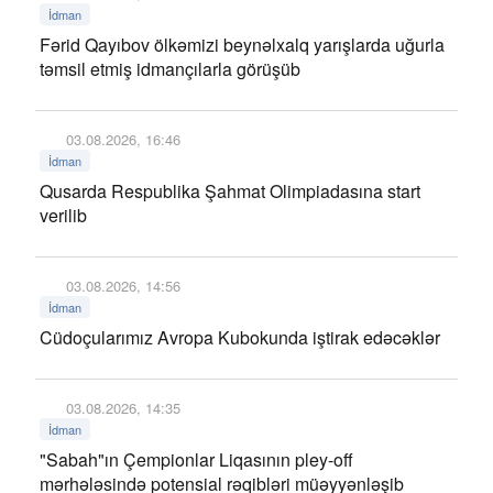
İdman
Fərid Qayıbov ölkəmizi beynəlxalq yarışlarda uğurla
təmsil etmiş idmançılarla görüşüb
03.08.2026, 16:46
İdman
Qusarda Respublika Şahmat Olimpiadasına start
verilib
03.08.2026, 14:56
İdman
Cüdoçularımız Avropa Kubokunda iştirak edəcəklər
03.08.2026, 14:35
İdman
"Sabah"ın Çempionlar Liqasının pley-off
mərhələsində potensial rəqibləri müəyyənləşib