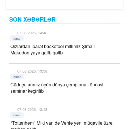
SON XƏBƏRLƏR
07.08.2026, 14:40
İdman
Qızlardan ibarət basketbol millimiz Şimali
Makedoniyaya qalib gəlib
07.08.2026, 13:38
İdman
Cüdoçularımız üçün dünya çempionatı öncəsi
seminar keçirilib
07.08.2026, 13:18
İdman
"Tottenhem" Miki van de Venlə yeni müqavilə üzrə