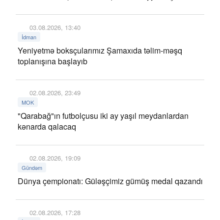
03.08.2026, 13:40
İdman
Yeniyetmə boksçularımız Şamaxıda təlim-məşq
toplanışına başlayıb
02.08.2026, 23:49
MOK
"Qarabağ"ın futbolçusu iki ay yaşıl meydanlardan
kənarda qalacaq
02.08.2026, 19:09
Gündəm
Dünya çempionatı: Güləşçimiz gümüş medal qazandı
02.08.2026, 17:28