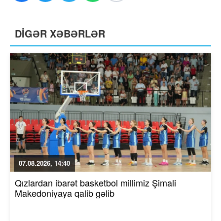
DİGƏR XƏBƏRLƏR
07.08.2026, 14:40
Qızlardan ibarət basketbol millimiz Şimali
Makedoniyaya qalib gəlib