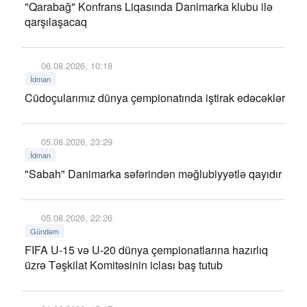
"Qarabağ" Konfrans Liqasında Danimarka klubu ilə
qarşılaşacaq
06.08.2026, 10:18
İdman
Cüdoçularımız dünya çempionatında iştirak edəcəklər
05.08.2026, 23:29
İdman
"Sabah" Danimarka səfərindən məğlubiyyətlə qayıdır
05.08.2026, 22:26
Gündəm
FIFA U-15 və U-20 dünya çempionatlarına hazırlıq
üzrə Təşkilat Komitəsinin iclası baş tutub