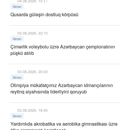
04.08.2026, 15:17
İdman
Qusarda güləşin dostluq körpüsü
03.08.2026, 22:10
İdman
Çimərlik voleybolu üzrə Azərbaycan çempionatının
püşkü atılıb
03.08.2026, 20:03
İdman
Olimpiya mükafatçımız Azərbaycan idmançılarının
reytinq siyahısında liderliyini qoruyub
03.08.2026, 18:45
İdman
Yardımlıda akrobatika və aerobika gimnastikası üzrə