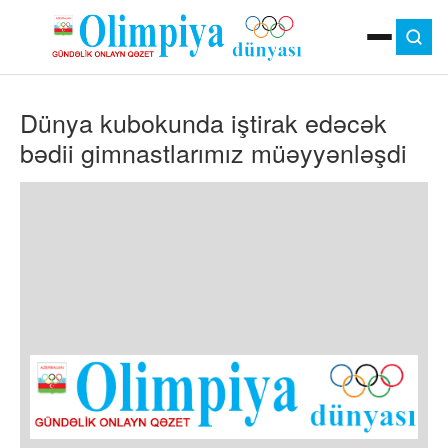
ANA SƏHIFƏ
Dünya kubokunda iştirak edəcək
MOK
OLIMPIYA OYUNLARI
bədii gimnastlarımız müəyyənləşdi
ÇAP VERSIYASI
TV
GÜNDƏM
İDMAN
OLIMPIYA HƏRƏKATI
MƏDƏNIYYƏT
MÜSAHIBƏ
FOTO
VIDEO
DIGƏR