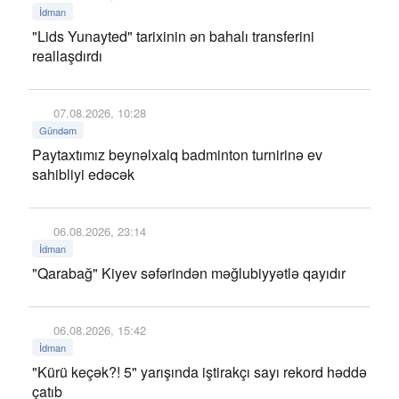
İdman
"Lids Yunayted" tarixinin ən bahalı transferini
reallaşdırdı
07.08.2026, 10:28
Gündəm
Paytaxtımız beynəlxalq badminton turnirinə ev
sahibliyi edəcək
06.08.2026, 23:14
İdman
"Qarabağ" Kiyev səfərindən məğlubiyyətlə qayıdır
06.08.2026, 15:42
İdman
"Kürü keçək?! 5" yarışında iştirakçı sayı rekord həddə
çatıb