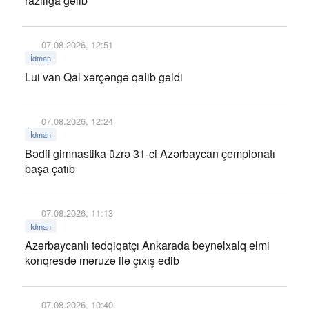
razılığa gəlib
07.08.2026, 12:51
İdman
Lui van Qal xərçəngə qalib gəldi
07.08.2026, 12:24
İdman
Bədii gimnastika üzrə 31-ci Azərbaycan çempionatı
başa çatıb
07.08.2026, 11:13
İdman
Azərbaycanlı tədqiqatçı Ankarada beynəlxalq elmi
konqresdə məruzə ilə çıxış edib
07.08.2026, 10:40