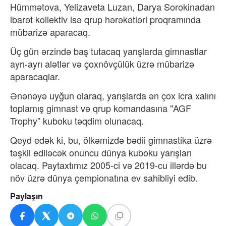
Hümmətova, Yelizaveta Luzan, Darya Sorokinadan
ibarət kollektiv isə qrup hərəkətləri proqramında
mübarizə aparacaq.
Üç gün ərzində baş tutacaq yarışlarda gimnastlar
ayrı-ayrı alətlər və çoxnövçülük üzrə mübarizə
aparacaqlar.
Ənənəyə uyğun olaraq, yarışlarda ən çox icra xalını
toplamış gimnast və qrup komandasına "AGF
Trophy” kuboku təqdim olunacaq.
Qeyd edək ki, bu, ölkəmizdə bədii gimnastika üzrə
təşkil ediləcək onuncu dünya kuboku yarışları
olacaq. Paytaxtımız 2005-ci və 2019-cu illərdə bu
növ üzrə dünya çempionatına ev sahibliyi edib.
Paylaşın