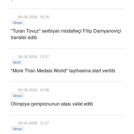
06.08.2026, 15:25
İdman
"Turan Tovuz" serbiyalı müdafiəçi Filip Damyanoviçi
transfer edib
06.08.2026, 12:57
MOK
"More Than Medals World" layihəsinə start verilib
06.08.2026, 12:48
İdman
Olimpiya çempionunun atası vəfat edib
06.08.2026, 12:27
İdman