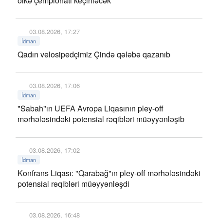
ölkə çempionatı keçiriləcək
03.08.2026, 17:27
İdman
Qadın velosipedçimiz Çində qələbə qazanıb
03.08.2026, 17:06
İdman
"Sabah"ın UEFA Avropa Liqasının pley-off
mərhələsindəki potensial rəqibləri müəyyənləşib
03.08.2026, 17:02
İdman
Konfrans Liqası: "Qarabağ"ın pley-off mərhələsindəki
potensial rəqibləri müəyyənləşdi
03.08.2026, 16:48