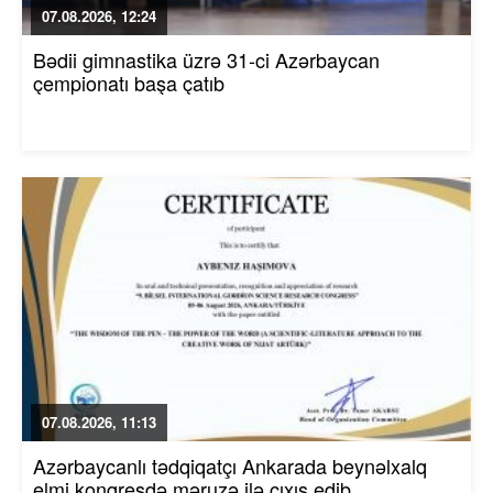
07.08.2026, 12:24
Bədii gimnastika üzrə 31-ci Azərbaycan
çempionatı başa çatıb
07.08.2026, 11:13
Azərbaycanlı tədqiqatçı Ankarada beynəlxalq
elmi konqresdə məruzə ilə çıxış edib