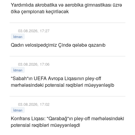
Yardımlıda akrobatika və aerobika gimnastikası üzrə
ölkə çempionatı keçiriləcək
03.08.2026, 17:27
İdman
Qadın velosipedçimiz Çində qələbə qazanıb
03.08.2026, 17:06
İdman
"Sabah"ın UEFA Avropa Liqasının pley-off
mərhələsindəki potensial rəqibləri müəyyənləşib
03.08.2026, 17:02
İdman
Konfrans Liqası: "Qarabağ"ın pley-off mərhələsindəki
potensial rəqibləri müəyyənləşdi