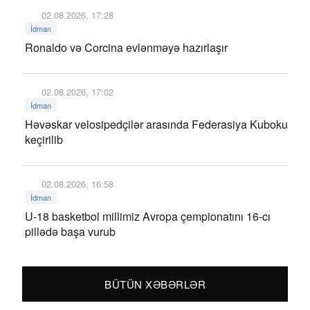
02.08.2026, 17:28
İdman
Ronaldo və Corcina evlənməyə hazırlaşır
02.08.2026, 17:02
İdman
Həvəskar velosipedçilər arasında Federasiya Kuboku
keçirilib
02.08.2026, 16:58
İdman
U-18 basketbol millimiz Avropa çempionatını 16-cı
pillədə başa vurub
BÜTÜN XƏBƏRLƏR