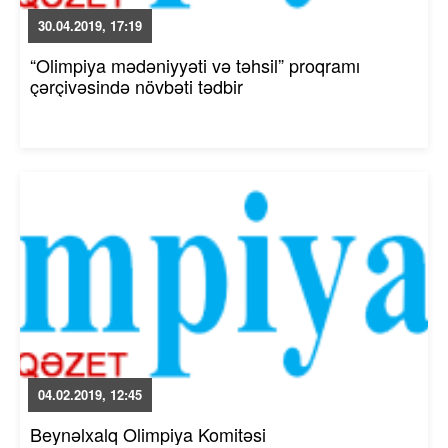
30.04.2019, 17:19
“Olimpiya mədəniyyəti və təhsil” proqramı
çərçivəsində növbəti tədbir
04.02.2019, 12:45
Beynəlxalq Olimpiya Komitəsi