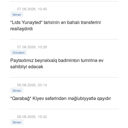
07.08.2026, 10:40
İdman
"Lids Yunayted" tarixinin ən bahalı transferini
reallaşdırdı
07.08.2026, 10:28
Gündəm
Paytaxtımız beynəlxalq badminton turnirinə ev
sahibliyi edəcək
06.08.2026, 23:14
İdman
"Qarabağ" Kiyev səfərindən məğlubiyyətlə qayıdır
06.08.2026, 15:42
İdman