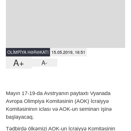
OLIMPIYA HƏRƏKATI
15.05.2019, 16:51
A+
A-
Mayın 17-19-da Avstryanın paytaxtı Vyanada
Avropa Olimpiya Komitəsinin (AOK) İcraiyyə
Komitəsininın iclası və AOK-un seminarı işinə
başlayacaq.
Tədbirdə ölkəmizi AOK-un İcraiyyə Komitəsinin