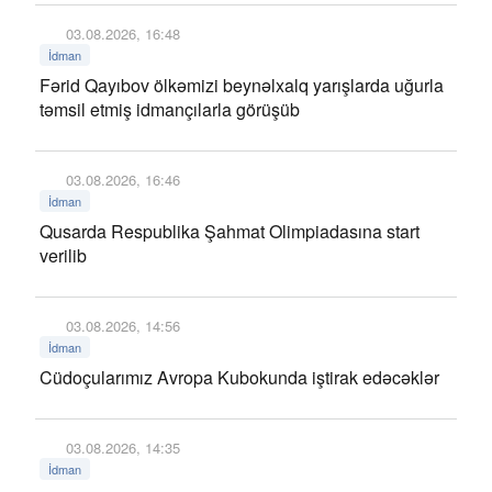
03.08.2026, 16:48
İdman
Fərid Qayıbov ölkəmizi beynəlxalq yarışlarda uğurla
təmsil etmiş idmançılarla görüşüb
03.08.2026, 16:46
İdman
Qusarda Respublika Şahmat Olimpiadasına start
verilib
03.08.2026, 14:56
İdman
Cüdoçularımız Avropa Kubokunda iştirak edəcəklər
03.08.2026, 14:35
İdman