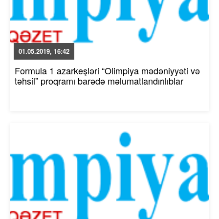
01.05.2019, 16:42
Formula 1 azarkeşləri “Olimpiya mədəniyyəti və
təhsil” proqramı barədə məlumatlandırılıblar