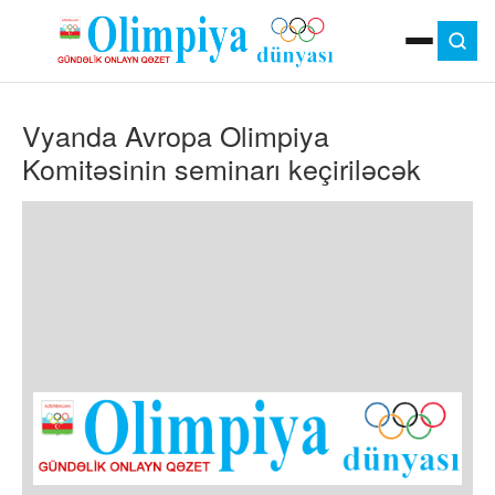
ANA SƏHIFƏ
Vyanda Avropa Olimpiya
MOK
OLIMPIYA OYUNLARI
Komitəsinin seminarı keçiriləcək
ÇAP VERSIYASI
TV
GÜNDƏM
İDMAN
OLIMPIYA HƏRƏKATI
MƏDƏNIYYƏT
MÜSAHIBƏ
FOTO
VIDEO
DIGƏR