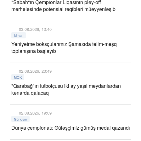
"Sabah"ın Çempionlar Liqasının pley-off
mərhələsində potensial rəqibləri müəyyənləşib
03.08.2026, 13:40
İdman
Yeniyetmə boksçularımız Şamaxıda təlim-məşq
toplanışına başlayıb
02.08.2026, 23:49
MOK
"Qarabağ"ın futbolçusu iki ay yaşıl meydanlardan
kənarda qalacaq
02.08.2026, 19:09
Gündəm
Dünya çempionatı: Güləşçimiz gümüş medal qazandı