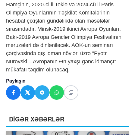
Həmçinin, 2020-ci il Tokio və 2024-cü il Paris
Olimpiya Oyunlarının Təşkilat Komitələrinin
hesabat çıxışları gündəlikdə olan məsələlər
sırasındadır. Minsk-2019 ikinci Avropa Oyunları,
Bakı-2019 Avropa Gənclər Olimpiya Festivalının
məruzələri də dinləniləcək. AOK-un seminarı
çərçivəsində qış idman növləri üzrə "Pyotr
Nurovski – Avropanın Ən yaxşı gənc idmançı”
mükafatı təqdim olunacaq.
Paylaşın
DİGƏR XƏBƏRLƏR