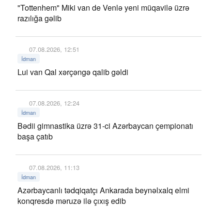
"Tottenhem" Miki van de Venlə yeni müqavilə üzrə
razılığa gəlib
07.08.2026, 12:51
İdman
Lui van Qal xərçəngə qalib gəldi
07.08.2026, 12:24
İdman
Bədii gimnastika üzrə 31-ci Azərbaycan çempionatı
başa çatıb
07.08.2026, 11:13
İdman
Azərbaycanlı tədqiqatçı Ankarada beynəlxalq elmi
konqresdə məruzə ilə çıxış edib