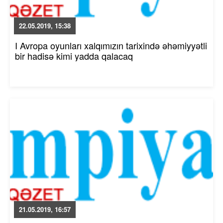
22.05.2019, 15:38
I Avropa oyunları xalqımızın tarixində əhəmiyyətli
bir hadisə kimi yadda qalacaq
21.05.2019, 16:57