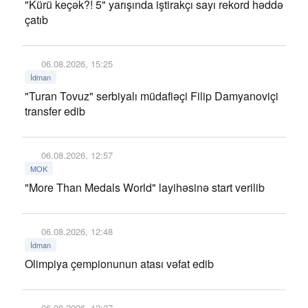
"Kürü keçək?! 5" yarışında iştirakçı sayı rekord həddə
çatıb
06.08.2026, 15:25
İdman
"Turan Tovuz" serbiyalı müdafiəçi Filip Damyanoviçi
transfer edib
06.08.2026, 12:57
MOK
"More Than Medals World" layihəsinə start verilib
06.08.2026, 12:48
İdman
Olimpiya çempionunun atası vəfat edib
06.08.2026, 12:27