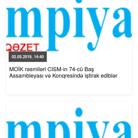
02.05.2019, 14:40
MOİK rəsmiləri CISM-in 74-cü Baş
Assambleyası və Konqresində iştirak ediblər