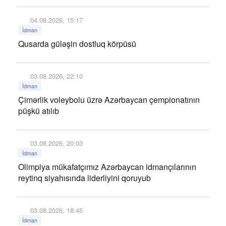
04.08.2026, 15:17
İdman
Qusarda güləşin dostluq körpüsü
03.08.2026, 22:10
İdman
Çimərlik voleybolu üzrə Azərbaycan çempionatının
püşkü atılıb
03.08.2026, 20:03
İdman
Olimpiya mükafatçımız Azərbaycan idmançılarının
reytinq siyahısında liderliyini qoruyub
03.08.2026, 18:45
İdman