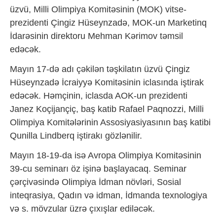
üzvü, Milli Olimpiya Komitəsinin (MOK) vitse-
prezidenti Çingiz Hüseynzadə, MOK-un Marketinq
İdarəsinin direktoru Mehman Kərimov təmsil
edəcək.
Mayın 17-də adı çəkilən təşkilatın üzvü Çingiz
Hüseynzadə İcraiyyə Komitəsinin iclasında iştirak
edəcək. Həmçinin, iclasda AOK-un prezidenti
Janez Koçijançiç, baş katib Rafael Paqnozzi, Milli
Olimpiya Komitələrinin Assosiyasiyasının baş katibi
Qunilla Lindberq iştirakı gözlənilir.
Mayın 18-19-da isə Avropa Olimpiya Komitəsinin
39-cu seminarı öz işinə başlayacaq. Seminar
çərçivəsində Olimpiya İdman növləri, Sosial
inteqrasiya, Qadın və idman, İdmanda texnologiya
və s. mövzular üzrə çıxışlar ediləcək.