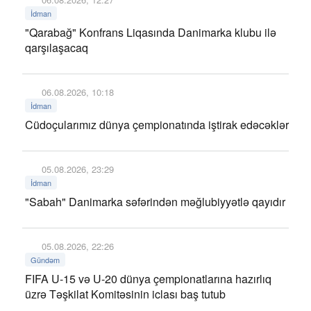
İdman
"Qarabağ" Konfrans Liqasında Danimarka klubu ilə
qarşılaşacaq
06.08.2026, 10:18
İdman
Cüdoçularımız dünya çempionatında iştirak edəcəklər
05.08.2026, 23:29
İdman
"Sabah" Danimarka səfərindən məğlubiyyətlə qayıdır
05.08.2026, 22:26
Gündəm
FIFA U-15 və U-20 dünya çempionatlarına hazırlıq
üzrə Təşkilat Komitəsinin iclası baş tutub