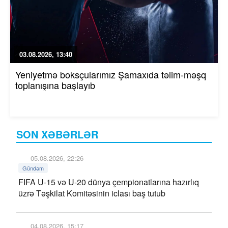
03.08.2026, 13:40
Yeniyetmə boksçularımız Şamaxıda təlim-məşq
toplanışına başlayıb
SON XƏBƏRLƏR
05.08.2026, 22:26
Gündəm
FIFA U-15 və U-20 dünya çempionatlarına hazırlıq
üzrə Təşkilat Komitəsinin iclası baş tutub
04.08.2026, 15:17