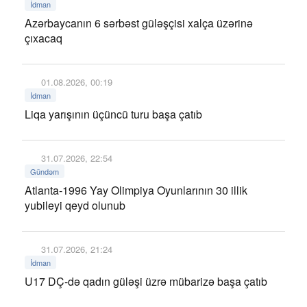
İdman
Azərbaycanın 6 sərbəst güləşçisi xalça üzərinə
çıxacaq
01.08.2026, 00:19
İdman
Liqa yarışının üçüncü turu başa çatıb
31.07.2026, 22:54
Gündəm
Atlanta-1996 Yay Olimpiya Oyunlarının 30 illik
yubileyi qeyd olunub
31.07.2026, 21:24
İdman
U17 DÇ-də qadın güləşi üzrə mübarizə başa çatıb