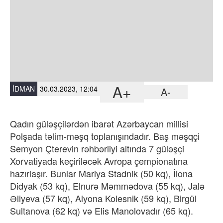
A+
İDMAN
30.03.2023, 12:04
A-
Qadın güləşçilərdən ibarət Azərbaycan millisi
Polşada təlim-məşq toplanışındadır. Baş məşqçi
Semyon Çterevin rəhbərliyi altında 7 güləşçi
Xorvatiyada keçiriləcək Avropa çempionatına
hazırlaşır. Bunlar Mariya Stadnik (50 kq), İlona
Didyak (53 kq), Elnurə Məmmədova (55 kq), Jalə
Əliyeva (57 kq), Alyona Kolesnik (59 kq), Birgül
Sultanova (62 kq) və Elis Manolovadır (65 kq).