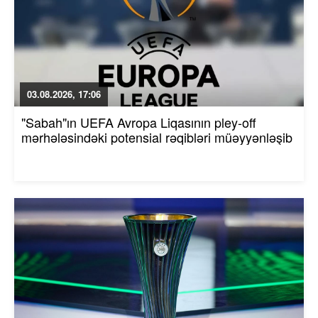
03.08.2026, 17:06
"Sabah"ın UEFA Avropa Liqasının pley-off
mərhələsindəki potensial rəqibləri müəyyənləşib