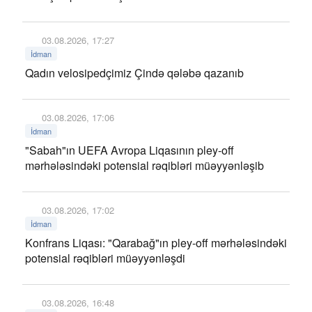
03.08.2026, 17:27
İdman
Qadın velosipedçimiz Çində qələbə qazanıb
03.08.2026, 17:06
İdman
"Sabah"ın UEFA Avropa Liqasının pley-off
mərhələsindəki potensial rəqibləri müəyyənləşib
03.08.2026, 17:02
İdman
Konfrans Liqası: "Qarabağ"ın pley-off mərhələsindəki
potensial rəqibləri müəyyənləşdi
03.08.2026, 16:48