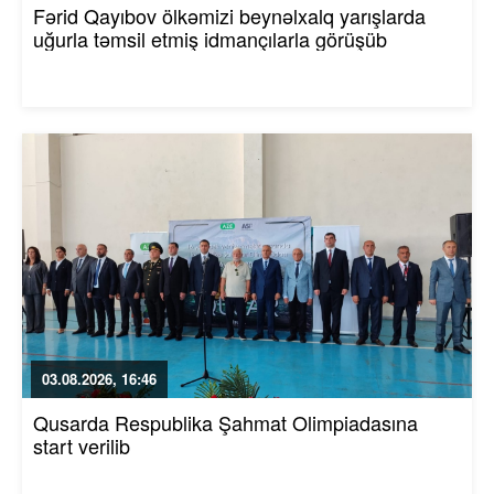
Fərid Qayıbov ölkəmizi beynəlxalq yarışlarda
uğurla təmsil etmiş idmançılarla görüşüb
03.08.2026, 16:46
Qusarda Respublika Şahmat Olimpiadasına
start verilib