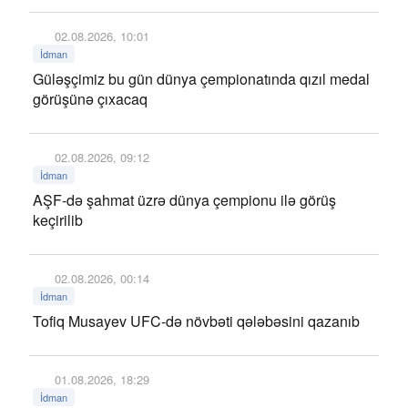
02.08.2026, 10:01
İdman
Güləşçimiz bu gün dünya çempionatında qızıl medal
görüşünə çıxacaq
02.08.2026, 09:12
İdman
AŞF-də şahmat üzrə dünya çempionu ilə görüş
keçirilib
02.08.2026, 00:14
İdman
Tofiq Musayev UFC-də növbəti qələbəsini qazanıb
01.08.2026, 18:29
İdman