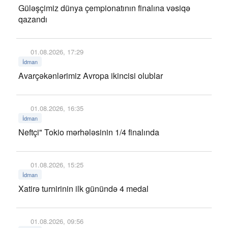
Güləşçimiz dünya çempionatının finalına vəsiqə
qazandı
01.08.2026, 17:29
İdman
Avarçəkənlərimiz Avropa ikincisi olublar
01.08.2026, 16:35
İdman
Neftçi" Tokio mərhələsinin 1/4 finalında
01.08.2026, 15:25
İdman
Xatirə turnirinin ilk günündə 4 medal
01.08.2026, 09:56