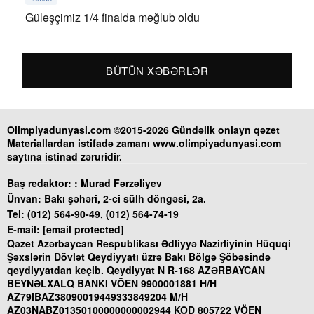
Güləşçimiz 1/4 finalda məğlub oldu
BÜTÜN XƏBƏRLƏR
Olimpiyadunyasi.com ©2015-2026 Gündəlik onlayn qəzet
Materiallardan istifadə zamanı www.olimpiyadunyasi.com
saytına istinad zəruridir.
Baş redaktor: :
Murad Fərzəliyev
Ünvan:
Bakı şəhəri, 2-ci sülh döngəsi, 2a.
Tel:
(012) 564-90-49, (012) 564-74-19
E-mail:
[email protected]
Qəzet Azərbaycan Respublikası Ədliyyə Nazirliyinin Hüquqi
Şəxslərin Dövlət Qeydiyyatı üzrə Bakı Bölgə Şöbəsində
qeydiyyatdan keçib. Qeydiyyat N R-168 AZƏRBAYCAN
BEYNƏLXALQ BANKI VÖEN 9900001881 H/H
AZ79IBAZ38090019449333849204 M/H
AZ03NABZ01350100000000002944 KOD 805722 VÖEN