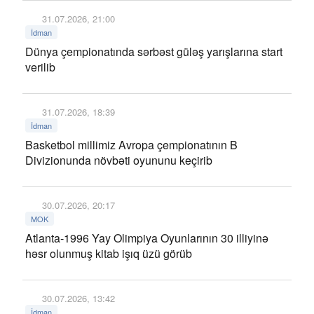
31.07.2026, 21:00
İdman
Dünya çempionatında sərbəst güləş yarışlarına start
verilib
31.07.2026, 18:39
İdman
Basketbol millimiz Avropa çempionatının B
Divizionunda növbəti oyununu keçirib
30.07.2026, 20:17
MOK
Atlanta-1996 Yay Olimpiya Oyunlarının 30 illiyinə
həsr olunmuş kitab işıq üzü görüb
30.07.2026, 13:42
İdman