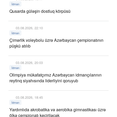
İdman
Qusarda güləşin dostluq körpüsü
03.08.2026, 22:10
İdman
Çimərlik voleybolu üzrə Azərbaycan çempionatının
püşkü atılıb
03.08.2026, 20:03
İdman
Olimpiya mükafatçımız Azərbaycan idmançılarının
reytinq siyahısında liderliyini qoruyub
03.08.2026, 18:45
İdman
Yardımlıda akrobatika və aerobika gimnastikası üzrə
ölkə çempionatı keçiriləcək