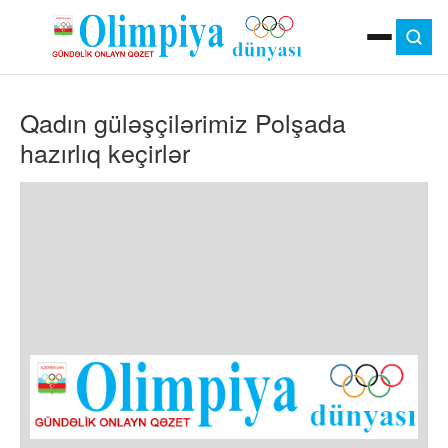
ANA SƏHIFƏ
Qadın güləşçilərimiz Polşada
MOK
OLIMPIYA OYUNLARI
hazırlıq keçirlər
ÇAP VERSIYASI
TV
GÜNDƏM
İDMAN
OLIMPIYA HƏRƏKATI
MƏDƏNIYYƏT
MÜSAHIBƏ
FOTO
VIDEO
DIGƏR