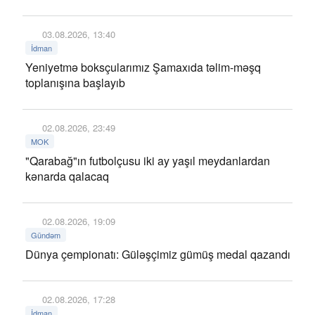
03.08.2026, 13:40
İdman
Yeniyetmə boksçularımız Şamaxıda təlim-məşq
toplanışına başlayıb
02.08.2026, 23:49
MOK
"Qarabağ"ın futbolçusu iki ay yaşıl meydanlardan
kənarda qalacaq
02.08.2026, 19:09
Gündəm
Dünya çempionatı: Güləşçimiz gümüş medal qazandı
02.08.2026, 17:28
İdman