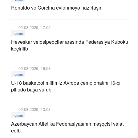
Ronaldo və Corcina evlənməyə hazırlaşır
02.08.2026, 17:02
İdman
Həvəskar velosipedçilər arasında Federasiya Kuboku
keçirilib
02.08.2026, 16:58
İdman
U-18 basketbol millimiz Avropa çempionatını 16-cı
pillədə başa vurub
02.08.2026, 13:03
İdman
Azərbaycan Atletika Federasiyasının məşqçisi vəfat
edib