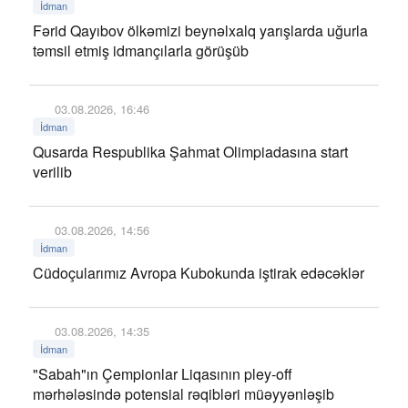
İdman
Fərid Qayıbov ölkəmizi beynəlxalq yarışlarda uğurla
təmsil etmiş idmançılarla görüşüb
03.08.2026, 16:46
İdman
Qusarda Respublika Şahmat Olimpiadasına start
verilib
03.08.2026, 14:56
İdman
Cüdoçularımız Avropa Kubokunda iştirak edəcəklər
03.08.2026, 14:35
İdman
"Sabah"ın Çempionlar Liqasının pley-off
mərhələsində potensial rəqibləri müəyyənləşib