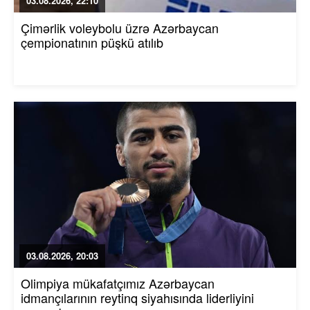
03.08.2026, 22:10
Çimərlik voleybolu üzrə Azərbaycan
çempionatının püşkü atılıb
03.08.2026, 20:03
Olimpiya mükafatçımız Azərbaycan
idmançılarının reytinq siyahısında liderliyini