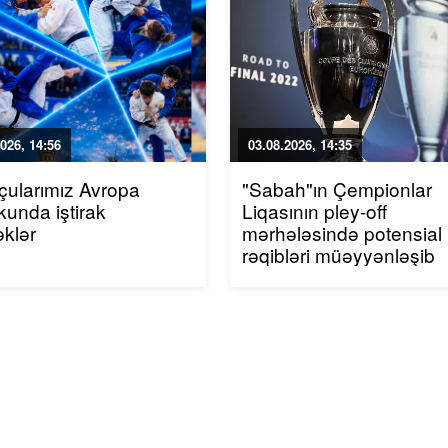
026, 14:56
03.08.2026, 14:35
ularımız Avropa
"Sabah"ın Çempionlar
unda iştirak
Liqasının pley-off
klər
mərhələsində potensial
rəqibləri müəyyənləşib