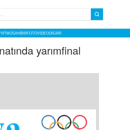
YƏT
MÜSAHIBƏ
FOTO
VIDEO
DIGƏR
natında yarımfinal