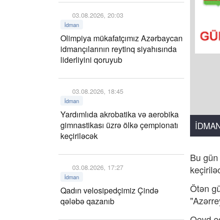
03.08.2026, 20:03
İdman
Olimpiya mükafatçımız Azərbaycan
idmançılarının reytinq siyahısında
liderliyini qoruyub
03.08.2026, 18:45
İdman
Yardımlıda akrobatika və aerobika
gimnastikası üzrə ölkə çempionatı
İDMA
keçiriləcək
Bu gün 
03.08.2026, 17:27
keçiril
İdman
Ötən gü
Qadın velosipedçimiz Çində
"Azərre
qələbə qazanıb
Qeyd ed