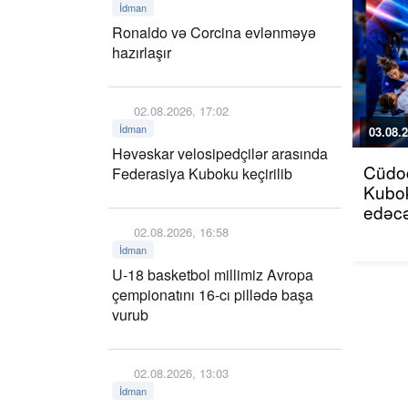
İdman
Ronaldo və Corcina evlənməyə
hazırlaşır
02.08.2026, 17:02
İdman
03.08.2
Həvəskar velosipedçilər arasında
Cüdoç
Federasiya Kuboku keçirilib
Kubok
edəcə
02.08.2026, 16:58
İdman
U-18 basketbol millimiz Avropa
çempionatını 16-cı pillədə başa
vurub
02.08.2026, 13:03
İdman