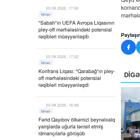
komanda
03.08.2026, 17:06
mərhələ
İdman
"Sabah"ın UEFA Avropa Liqasının
pley-off mərhələsindəki potensial
Paylaşı
rəqibləri müəyyənləşib
03.08.2026, 17:02
İdman
Konfrans Liqası: "Qarabağ"ın pley-
DİG
off mərhələsindəki potensial
rəqibləri müəyyənləşdi
03.08.2026, 16:48
İdman
Fərid Qayıbov ölkəmizi beynəlxalq
yarışlarda uğurla təmsil etmiş
idmançılarla görüşüb