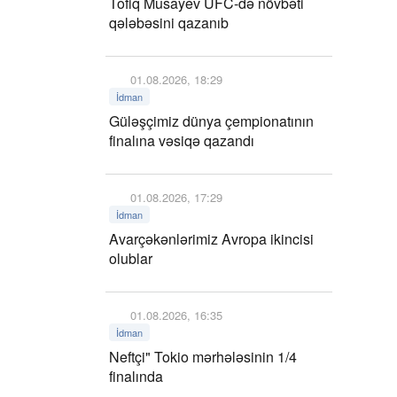
Tofiq Musayev UFC-də növbəti
qələbəsini qazanıb
01.08.2026, 18:29
İdman
Güləşçimiz dünya çempionatının
finalına vəsiqə qazandı
01.08.2026, 17:29
İdman
Avarçəkənlərimiz Avropa ikincisi
olublar
01.08.2026, 16:35
İdman
Neftçi" Tokio mərhələsinin 1/4
finalında