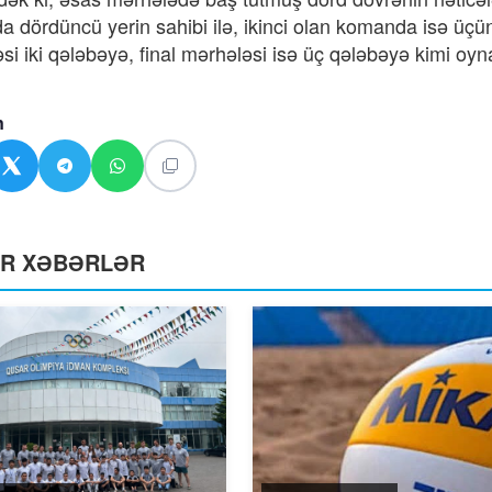
 dördüncü yerin sahibi ilə, ikinci olan komanda isə üçüncü
si iki qələbəyə, final mərhələsi isə üç qələbəyə kimi oyn
n
ƏR XƏBƏRLƏR