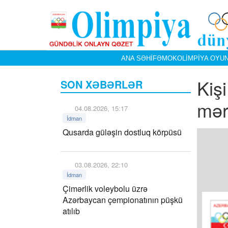
ANA SƏHIFƏ
MOK
OLIMPIYA OYUN
Kiş
SON XƏBƏRLƏR
mər
04.08.2026, 15:17
İdman
Qusarda güləşin dostluq körpüsü
03.08.2026, 22:10
İdman
Çimərlik voleybolu üzrə
Azərbaycan çempionatının püşkü
atılıb