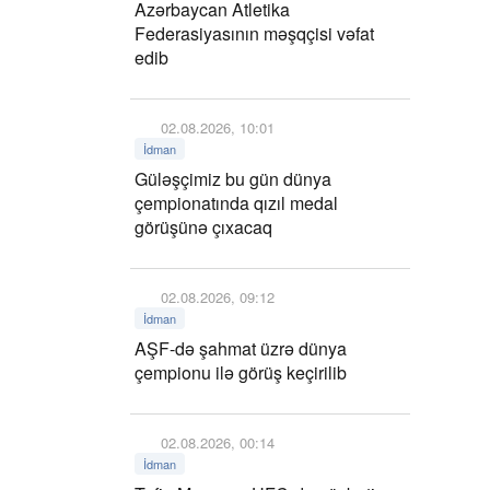
Azərbaycan Atletika
Federasiyasının məşqçisi vəfat
edib
02.08.2026, 10:01
İdman
Güləşçimiz bu gün dünya
çempionatında qızıl medal
görüşünə çıxacaq
02.08.2026, 09:12
İdman
AŞF-də şahmat üzrə dünya
çempionu ilə görüş keçirilib
02.08.2026, 00:14
İdman