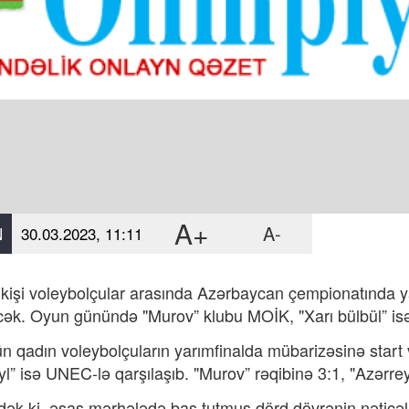
A+
A-
N
30.03.2023, 11:11
kişi voleybolçular arasında Azərbaycan çempionatında yar
əcək.
O
yun günündə "Murov” klubu MOİK, "Xarı bülbül” isə 
n qadın voleybolçuların yarımfinalda mübarizəsinə start v
yl” isə UNEC-lə qarşılaşıb. "Murov” rəqibinə 3:1, "Azərreyl
ək ki, əsas mərhələdə baş tutmuş dörd dövrənin nəticələr