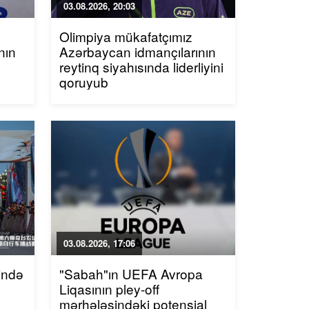
03.08.2026, 20:03
Olimpiya mükafatçımız
nın
Azərbaycan idmançılarının
reytinq siyahısında liderliyini
qoruyub
03.08.2026, 17:06
ində
"Sabah"ın UEFA Avropa
Liqasının pley-off
mərhələsindəki potensial