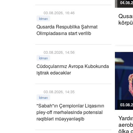
04.08.2
03.08.2026, 16:46
Qusar
İdman
körp
Qusarda Respublika Şahmat
Olimpiadasına start verilib
03.08.2026, 14:56
İdman
Cüdoçularımız Avropa Kubokunda
iştirak edəcəklər
03.08.2026, 14:35
İdman
03.08.2
"Sabah"ın Çempionlar Liqasının
pley-off mərhələsində potensial
Yardı
rəqibləri müəyyənləşib
aerob
ölkə 