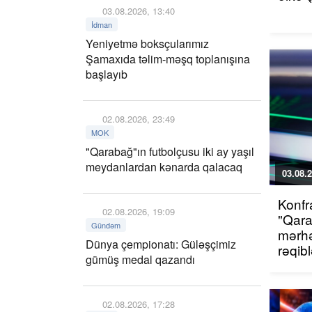
03.08.2026, 13:40
İdman
Yeniyetmə boksçularımız
Şamaxıda təlim-məşq toplanışına
başlayıb
02.08.2026, 23:49
MOK
"Qarabağ"ın futbolçusu iki ay yaşıl
meydanlardan kənarda qalacaq
03.08.2
Konfr
02.08.2026, 19:09
"Qara
Gündəm
mərhə
Dünya çempionatı: Güləşçimiz
rəqib
gümüş medal qazandı
02.08.2026, 17:28