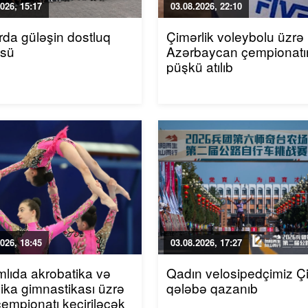
026, 15:17
03.08.2026, 22:10
da güləşin dostluq
Çimərlik voleybolu üzrə
üsü
Azərbaycan çempionatı
püşkü atılıb
026, 18:45
03.08.2026, 17:27
mlıda akrobatika və
Qadın velosipedçimiz Ç
ika gimnastikası üzrə
qələbə qazanıb
çempionatı keçiriləcək