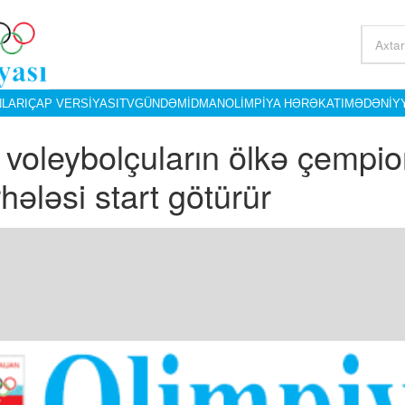
LARI
ÇAP VERSIYASI
TV
GÜNDƏM
İDMAN
OLIMPIYA HƏRƏKATI
MƏDƏNIY
i voleybolçuların ölkə çempio
hələsi start götürür