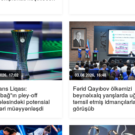
026, 17:02
03.08.2026, 16:48
ans Liqası:
Fərid Qayıbov ölkəmizi
bağ"ın pley-off
beynəlxalq yarışlarda u
ləsindəki potensial
təmsil etmiş idmançılarl
ləri müəyyənləşdi
görüşüb