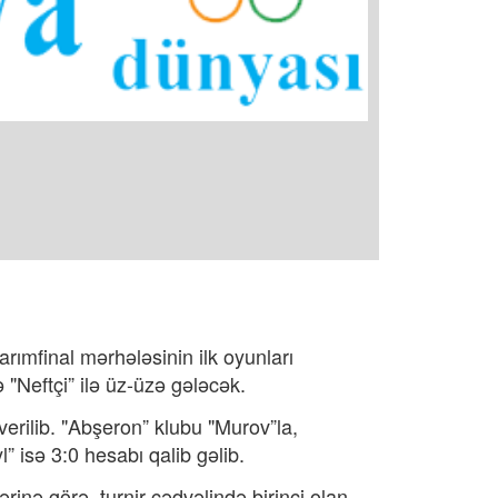
ımfinal mərhələsinin ilk oyunları
"Neftçi” ilə üz-üzə gələcək.
erilib. "Abşeron” klubu "Murov”la,
” isə 3:0 hesabı qalib gəlib.
inə görə, turnir cədvəlində birinci olan