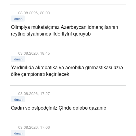
03.08.2026, 20:03
İdman
Olimpiya mükafatçımız Azərbaycan idmançılarının
reytinq siyahısında liderliyini qoruyub
03.08.2026, 18:45
İdman
Yardımlıda akrobatika və aerobika gimnastikası üzrə
ölkə çempionatı keçiriləcək
03.08.2026, 17:27
İdman
Qadın velosipedçimiz Çində qələbə qazanıb
03.08.2026, 17:06
İdman