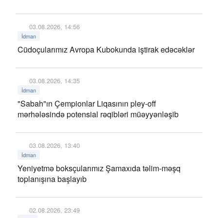
03.08.2026, 14:56
İdman
Cüdoçularımız Avropa Kubokunda iştirak edəcəklər
03.08.2026, 14:35
İdman
"Sabah"ın Çempionlar Liqasının pley-off
mərhələsində potensial rəqibləri müəyyənləşib
03.08.2026, 13:40
İdman
Yeniyetmə boksçularımız Şamaxıda təlim-məşq
toplanışına başlayıb
02.08.2026, 23:49