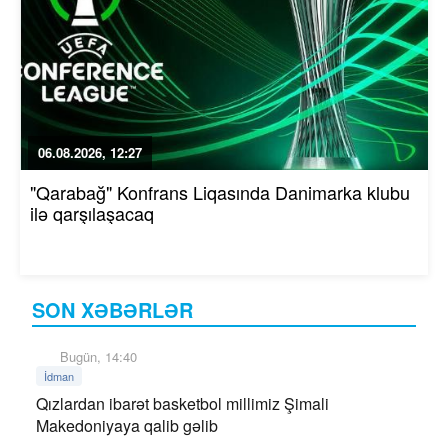
06.08.2026, 12:27
"Qarabağ" Konfrans Liqasında Danimarka klubu
ilə qarşılaşacaq
SON XƏBƏRLƏR
Bugün, 14:40
İdman
Qızlardan ibarət basketbol millimiz Şimali
Makedoniyaya qalib gəlib