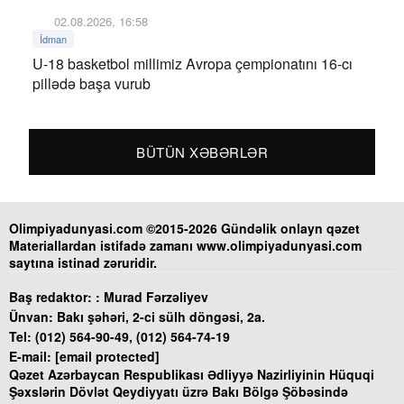
02.08.2026, 16:58
İdman
U-18 basketbol millimiz Avropa çempionatını 16-cı
pillədə başa vurub
BÜTÜN XƏBƏRLƏR
Olimpiyadunyasi.com ©2015-2026 Gündəlik onlayn qəzet
Materiallardan istifadə zamanı www.olimpiyadunyasi.com
saytına istinad zəruridir.
Baş redaktor: :
Murad Fərzəliyev
Ünvan:
Bakı şəhəri, 2-ci sülh döngəsi, 2a.
Tel:
(012) 564-90-49, (012) 564-74-19
E-mail:
[email protected]
Qəzet Azərbaycan Respublikası Ədliyyə Nazirliyinin Hüquqi
Şəxslərin Dövlət Qeydiyyatı üzrə Bakı Bölgə Şöbəsində