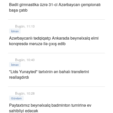
Bədii gimnastika üzrə 31-ci Azərbaycan çempionatı
başa çatıb
Bugün, 11:13
İdman
Azərbaycanlı tədqiqatçı Ankarada beynəlxalq elmi
konqresdə məruzə ilə çıxış edib
Bugün, 10:40
İdman
"Lids Yunayted" tarixinin ən bahalı transferini
reallaşdırdı
Bugün, 10:28
Gündəm
Paytaxtımız beynəlxalq badminton turnirinə ev
sahibliyi edəcək