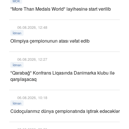
MOK
"More Than Medals World" layihəsinə start verilib
06.08.2026, 12:48
İdman
Olimpiya çempionunun atası vəfat edib
06.08.2026, 12:27
İdman
"Qarabağ" Konfrans Liqasında Danimarka klubu ilə
qarşılaşacaq
06.08.2026, 10:18
İdman
Cüdoçularımız dünya çempionatında iştirak edəcəklər