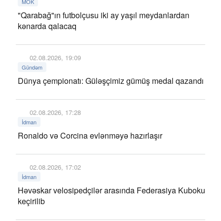
MOK
"Qarabağ"ın futbolçusu iki ay yaşıl meydanlardan
kənarda qalacaq
02.08.2026, 19:09
Gündəm
Dünya çempionatı: Güləşçimiz gümüş medal qazandı
02.08.2026, 17:28
İdman
Ronaldo və Corcina evlənməyə hazırlaşır
02.08.2026, 17:02
İdman
Həvəskar velosipedçilər arasında Federasiya Kuboku
keçirilib