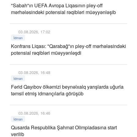
"Sabah"ın UEFA Avropa Liqasının pley-off
mərhələsindəki potensial rəqibləri müəyyənləşib
03.08.2026, 17:02
İdman
Konfrans Liqası: "Qarabağ"ın pley-off mərhələsindəki
potensial rəqibləri müəyyənləşdi
03.08.2026, 16:48
İdman
Fərid Qayıbov ölkəmizi beynəlxalq yarışlarda uğurla
təmsil etmiş idmançılarla görüşüb
03.08.2026, 16:46
İdman
Qusarda Respublika Şahmat Olimpiadasına start
verilib