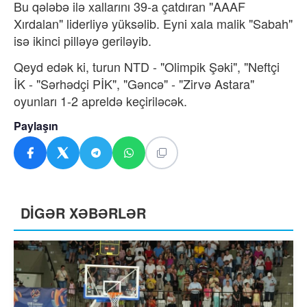
Bu qələbə ilə xallarını 39-a çatdıran "AAAF
Xırdalan" liderliyə yüksəlib. Eyni xala malik "Sabah"
isə ikinci pilləyə geriləyib.
Qeyd edək ki, turun NTD - "Olimpik Şəki", "Neftçi
İK - "Sərhədçi PİK", "Gəncə" - "Zirvə Astara"
oyunları 1-2 apreldə keçiriləcək.
Paylaşın
DİGƏR XƏBƏRLƏR