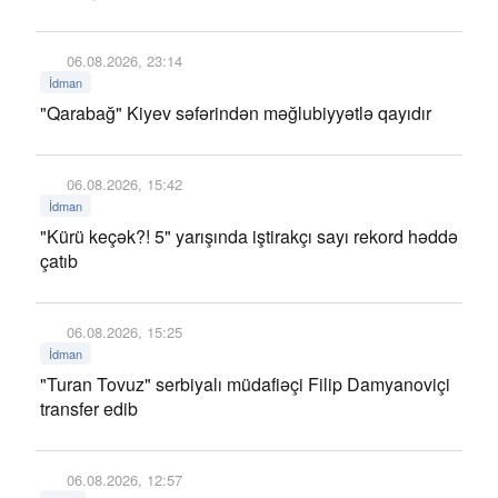
06.08.2026, 23:14
İdman
"Qarabağ" Kiyev səfərindən məğlubiyyətlə qayıdır
06.08.2026, 15:42
İdman
"Kürü keçək?! 5" yarışında iştirakçı sayı rekord həddə
çatıb
06.08.2026, 15:25
İdman
"Turan Tovuz" serbiyalı müdafiəçi Filip Damyanoviçi
transfer edib
06.08.2026, 12:57