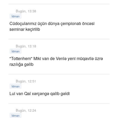
Bugün, 13:38
İdman
Cüdoçularımız üçün dünya çempionatı öncəsi
seminar keçirilib
Bugün, 13:18
İdman
"Tottenhem" Miki van de Venlə yeni müqavilə üzrə
razılığa gəlib
Bugün, 12:51
İdman
Lui van Qal xərçəngə qalib gəldi
Bugün, 12:24
İdman