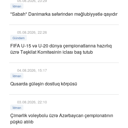
05.08.2026, 23:29
İdman
"Sabah" Danimarka səfərindən məğlubiyyətlə qayıdır
05.08.2026, 22:26
Gündəm
FIFA U-15 və U-20 dünya çempionatlarına hazırlıq
üzrə Təşkilat Komitəsinin iclası baş tutub
04.08.2026, 15:17
İdman
Qusarda güləşin dostluq körpüsü
03.08.2026, 22:10
İdman
Çimərlik voleybolu üzrə Azərbaycan çempionatının
püşkü atılıb