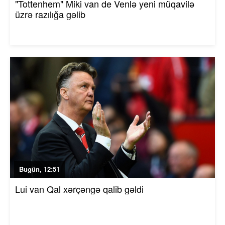
"Tottenhem" Miki van de Venlə yeni müqavilə
üzrə razılığa gəlib
Bugün, 12:51
Lui van Qal xərçəngə qalib gəldi