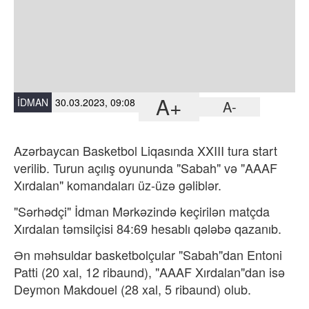
A+
İDMAN
30.03.2023, 09:08
A-
Azərbaycan Basketbol Liqasında XXIII tura start
verilib. Turun açılış oyununda "Sabah" və "AAAF
Xırdalan" komandaları üz-üzə gəliblər.
"Sərhədçi" İdman Mərkəzində keçirilən matçda
Xırdalan təmsilçisi 84:69 hesablı qələbə qazanıb.
Ən məhsuldar basketbolçular "Sabah"dan Entoni
Patti (20 xal, 12 ribaund), "AAAF Xırdalan"dan isə
Deymon Makdouel (28 xal, 5 ribaund) olub.