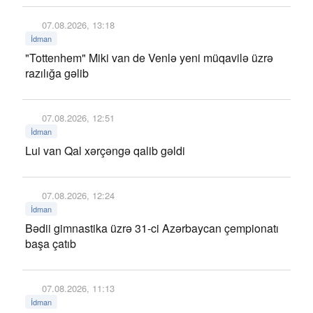
07.08.2026, 13:18
İdman
"Tottenhem" Miki van de Venlə yeni müqavilə üzrə
razılığa gəlib
07.08.2026, 12:51
İdman
Lui van Qal xərçəngə qalib gəldi
07.08.2026, 12:24
İdman
Bədii gimnastika üzrə 31-ci Azərbaycan çempionatı
başa çatıb
07.08.2026, 11:13
İdman