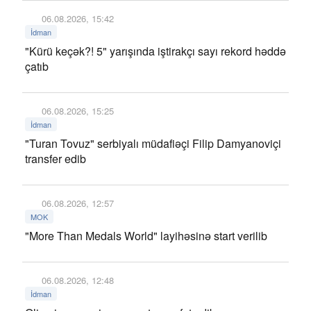
06.08.2026, 15:42
İdman
"Kürü keçək?! 5" yarışında iştirakçı sayı rekord həddə
çatıb
06.08.2026, 15:25
İdman
"Turan Tovuz" serbiyalı müdafiəçi Filip Damyanoviçi
transfer edib
06.08.2026, 12:57
MOK
"More Than Medals World" layihəsinə start verilib
06.08.2026, 12:48
İdman