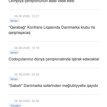
Olimpiya çempionunun atası vəfat edib
06.08.2026, 12:27
İdman
"Qarabağ" Konfrans Liqasında Danimarka klubu ilə
qarşılaşacaq
06.08.2026, 10:18
İdman
Cüdoçularımız dünya çempionatında iştirak edəcəklər
05.08.2026, 23:29
İdman
"Sabah" Danimarka səfərindən məğlubiyyətlə qayıdır
05.08.2026, 22:26
Gündəm