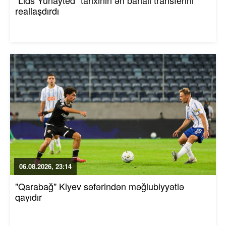
"Lids Yunayted" tarixinin ən bahalı transferini
reallaşdırdı
06.08.2026, 23:14
"Qarabağ" Kiyev səfərindən məğlubiyyətlə
qayıdır