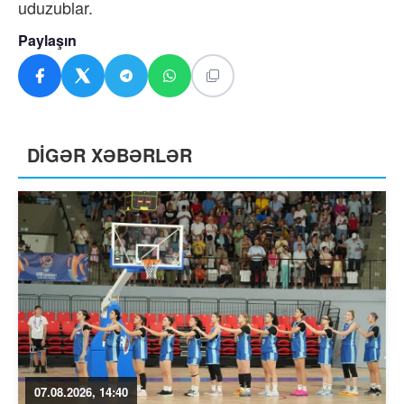
uduzublar.
Paylaşın
DİGƏR XƏBƏRLƏR
07.08.2026, 14:40