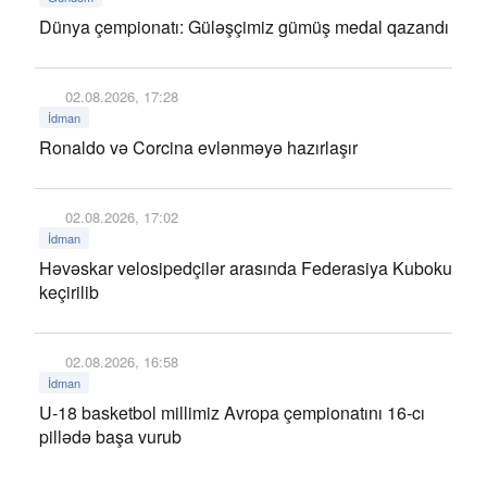
Dünya çempionatı: Güləşçimiz gümüş medal qazandı
02.08.2026, 17:28
İdman
Ronaldo və Corcina evlənməyə hazırlaşır
02.08.2026, 17:02
İdman
Həvəskar velosipedçilər arasında Federasiya Kuboku
keçirilib
02.08.2026, 16:58
İdman
U-18 basketbol millimiz Avropa çempionatını 16-cı
pillədə başa vurub