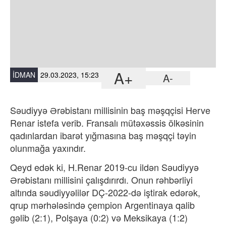
A+
İDMAN
29.03.2023, 15:23
A-
Səudiyyə Ərəbistanı millisinin baş məşqçisi Herve
Renar istefa verib. Fransalı mütəxəssis ölkəsinin
qadınlardan ibarət yığmasına baş məşqçi təyin
olunmağa yaxındır.
Qeyd edək ki, H.Renar 2019-cu ildən Səudiyyə
Ərəbistanı millisini çalışdırırdı. Onun rəhbərliyi
altında səudiyyəlilər DÇ-2022-də iştirak edərək,
qrup mərhələsində çempion Argentinaya qalib
gəlib (2:1), Polşaya (0:2) və Meksikaya (1:2)