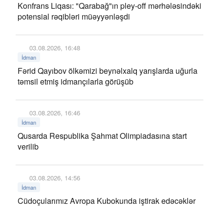
Konfrans Liqası: "Qarabağ"ın pley-off mərhələsindəki
potensial rəqibləri müəyyənləşdi
03.08.2026, 16:48
İdman
Fərid Qayıbov ölkəmizi beynəlxalq yarışlarda uğurla
təmsil etmiş idmançılarla görüşüb
03.08.2026, 16:46
İdman
Qusarda Respublika Şahmat Olimpiadasına start
verilib
03.08.2026, 14:56
İdman
Cüdoçularımız Avropa Kubokunda iştirak edəcəklər