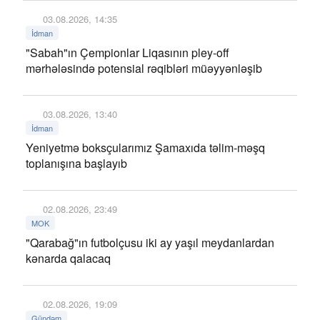
03.08.2026, 14:35
İdman
"Sabah"ın Çempionlar Liqasının pley-off
mərhələsində potensial rəqibləri müəyyənləşib
03.08.2026, 13:40
İdman
Yeniyetmə boksçularımız Şamaxıda təlim-məşq
toplanışına başlayıb
02.08.2026, 23:49
MOK
"Qarabağ"ın futbolçusu iki ay yaşıl meydanlardan
kənarda qalacaq
02.08.2026, 19:09
Gündəm