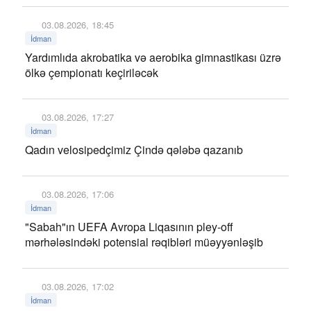
03.08.2026, 18:45
İdman
Yardımlıda akrobatika və aerobika gimnastikası üzrə
ölkə çempionatı keçiriləcək
03.08.2026, 17:27
İdman
Qadın velosipedçimiz Çində qələbə qazanıb
03.08.2026, 17:06
İdman
"Sabah"ın UEFA Avropa Liqasının pley-off
mərhələsindəki potensial rəqibləri müəyyənləşib
03.08.2026, 17:02
İdman