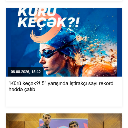
06.08.2026, 15:42
"Kürü keçək?! 5" yarışında iştirakçı sayı rekord
həddə çatıb