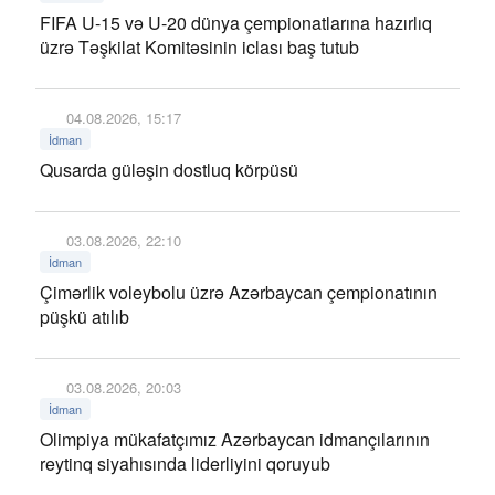
FIFA U-15 və U-20 dünya çempionatlarına hazırlıq
üzrə Təşkilat Komitəsinin iclası baş tutub
04.08.2026, 15:17
İdman
Qusarda güləşin dostluq körpüsü
03.08.2026, 22:10
İdman
Çimərlik voleybolu üzrə Azərbaycan çempionatının
püşkü atılıb
03.08.2026, 20:03
İdman
Olimpiya mükafatçımız Azərbaycan idmançılarının
reytinq siyahısında liderliyini qoruyub