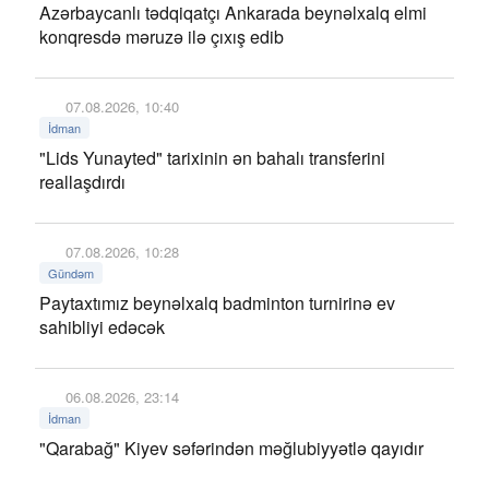
Azərbaycanlı tədqiqatçı Ankarada beynəlxalq elmi
konqresdə məruzə ilə çıxış edib
07.08.2026, 10:40
İdman
"Lids Yunayted" tarixinin ən bahalı transferini
reallaşdırdı
07.08.2026, 10:28
Gündəm
Paytaxtımız beynəlxalq badminton turnirinə ev
sahibliyi edəcək
06.08.2026, 23:14
İdman
"Qarabağ" Kiyev səfərindən məğlubiyyətlə qayıdır