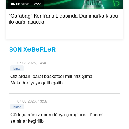
06.08.2026, 12:27
"Qarabağ" Konfrans Liqasında Danimarka klubu
ilə qarşılaşacaq
SON XƏBƏRLƏR
07.08.2026, 14:40
İdman
Qızlardan ibarət basketbol millimiz Şimali
Makedoniyaya qalib gəlib
07.08.2026, 13:38
İdman
Cüdoçularımız üçün dünya çempionatı öncəsi
seminar keçirilib