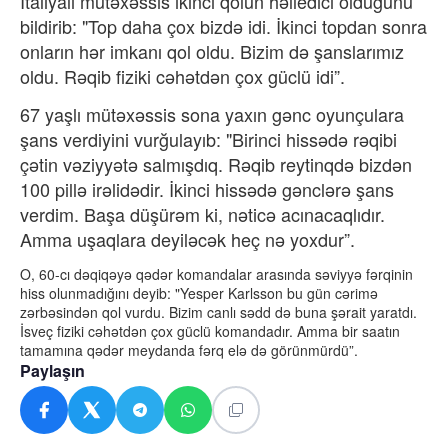
İtaliyalı mütəxəssis ikinci qolun həlledici olduğunu
bildirib:
"
Top daha çox bizdə idi. İkinci topdan sonra
onların hər imkanı qol oldu.
Bizim də şanslarımız
oldu. Rəqib fiziki cəhətdən çox güclü idi”.
67 yaşlı mütəxəssis sona yaxın gənc oyunçulara
şans verdiyini vurğulayıb: "Birinci hissədə rəqibi
çətin
vəziyyətə
salmışdıq. Rəqib reytinqdə bizdən
100 pillə irəlidədir. İkinci hissədə gənclərə şans
verdim. Başa düşürəm ki, nəticə acınacaqlıdır.
Amma uşaqlara deyiləcək heç nə yoxdur”.
O, 60-cı dəqiqəyə qədər komandalar arasında səviyyə fərqinin
hiss olunmadığını
deyib
: "Yesper Karlsson bu gün cərimə
zərbəsindən qol vurdu. Bizim canlı sədd də buna şərait yaratdı.
İsveç fiziki cəhətdən çox güclü komandadır. Amma bir saatın
tamamına qədər meydanda fərq elə də görünmürdü”.
Paylaşın