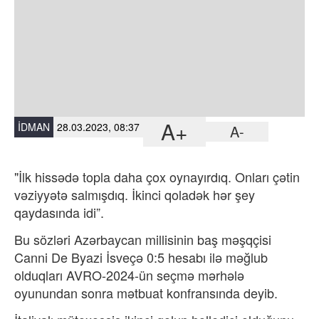
A+
İDMAN
28.03.2023, 08:37
A-
"İlk hissədə topla daha çox oynayırdıq.
Onları çətin
vəziyyətə salmışdıq. İkinci qoladək hər şey
qaydasında idi”.
Bu sözləri
Azərbaycan millisinin baş məşqçisi
Canni De Byazi İsveçə 0:5 hesabı ilə məğlub
olduqları AVRO-2024-ün seçmə mərhələ
oyunundan sonra mətbuat konfransında deyib.