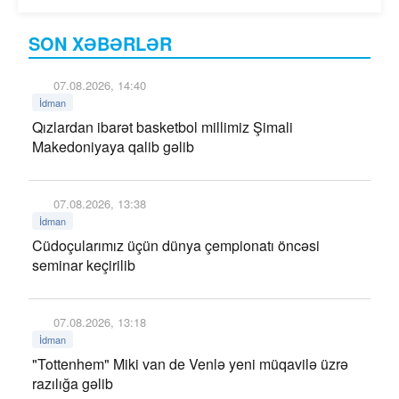
SON XƏBƏRLƏR
07.08.2026, 14:40
İdman
Qızlardan ibarət basketbol millimiz Şimali
Makedoniyaya qalib gəlib
07.08.2026, 13:38
İdman
Cüdoçularımız üçün dünya çempionatı öncəsi
seminar keçirilib
07.08.2026, 13:18
İdman
"Tottenhem" Miki van de Venlə yeni müqavilə üzrə
razılığa gəlib