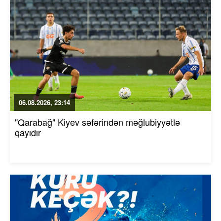
06.08.2026, 23:14
"Qarabağ" Kiyev səfərindən məğlubiyyətlə
qayıdır