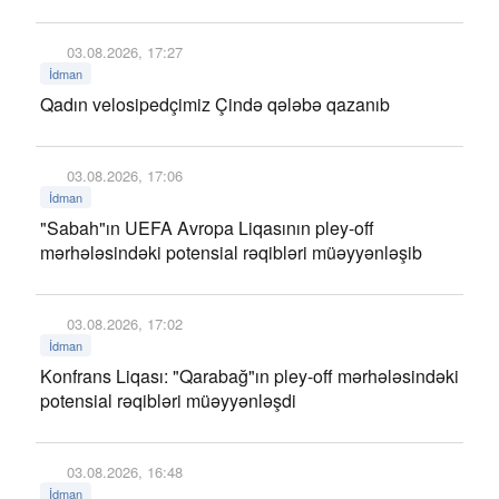
03.08.2026, 17:27
İdman
Qadın velosipedçimiz Çində qələbə qazanıb
03.08.2026, 17:06
İdman
"Sabah"ın UEFA Avropa Liqasının pley-off
mərhələsindəki potensial rəqibləri müəyyənləşib
03.08.2026, 17:02
İdman
Konfrans Liqası: "Qarabağ"ın pley-off mərhələsindəki
potensial rəqibləri müəyyənləşdi
03.08.2026, 16:48
İdman