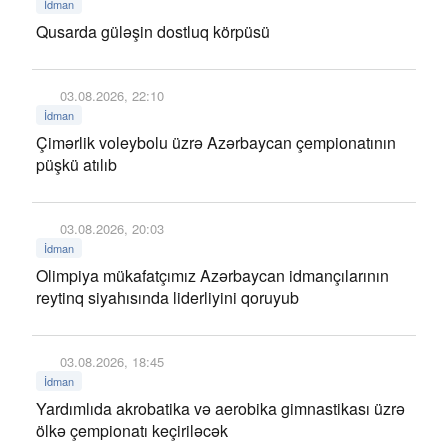
İdman
Qusarda güləşin dostluq körpüsü
03.08.2026, 22:10
İdman
Çimərlik voleybolu üzrə Azərbaycan çempionatının
püşkü atılıb
03.08.2026, 20:03
İdman
Olimpiya mükafatçımız Azərbaycan idmançılarının
reytinq siyahısında liderliyini qoruyub
03.08.2026, 18:45
İdman
Yardımlıda akrobatika və aerobika gimnastikası üzrə
ölkə çempionatı keçiriləcək