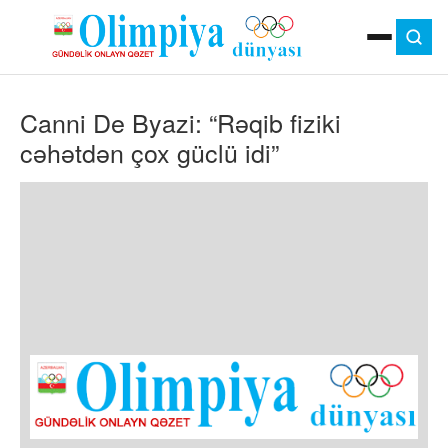
ANA SƏHIFƏ
Canni De Byazi: “Rəqib fiziki
MOK
OLIMPIYA OYUNLARI
cəhətdən çox güclü idi”
ÇAP VERSIYASI
TV
GÜNDƏM
İDMAN
OLIMPIYA HƏRƏKATI
MƏDƏNIYYƏT
MÜSAHIBƏ
FOTO
VIDEO
DIGƏR