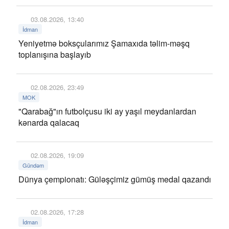
03.08.2026, 13:40
İdman
Yeniyetmə boksçularımız Şamaxıda təlim-məşq
toplanışına başlayıb
02.08.2026, 23:49
MOK
"Qarabağ"ın futbolçusu iki ay yaşıl meydanlardan
kənarda qalacaq
02.08.2026, 19:09
Gündəm
Dünya çempionatı: Güləşçimiz gümüş medal qazandı
02.08.2026, 17:28
İdman