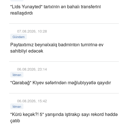
"Lids Yunayted" tarixinin ən bahalı transferini
reallaşdırdı
07.08.2026, 10:28
Gündəm
Paytaxtımız beynəlxalq badminton turnirinə ev
sahibliyi edəcək
06.08.2026, 23:14
İdman
"Qarabağ" Kiyev səfərindən məğlubiyyətlə qayıdır
06.08.2026, 15:42
İdman
"Kürü keçək?! 5" yarışında iştirakçı sayı rekord həddə
çatıb