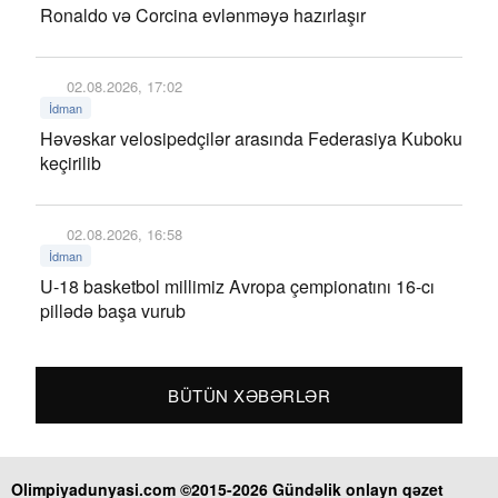
Ronaldo və Corcina evlənməyə hazırlaşır
02.08.2026, 17:02
İdman
Həvəskar velosipedçilər arasında Federasiya Kuboku
keçirilib
02.08.2026, 16:58
İdman
U-18 basketbol millimiz Avropa çempionatını 16-cı
pillədə başa vurub
BÜTÜN XƏBƏRLƏR
Olimpiyadunyasi.com ©2015-2026 Gündəlik onlayn qəzet