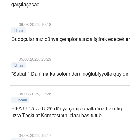
qarşılaşacaq
06.08.2026, 10:18
İdman
Cüdoçularımız dünya çempionatında iştirak edəcəklər
05.08.2026, 23:29
İdman
"Sabah" Danimarka səfərindən məğlubiyyətlə qayıdır
05.08.2026, 22:26
Gündəm
FIFA U-15 və U-20 dünya çempionatlarına hazırlıq
üzrə Təşkilat Komitəsinin iclası baş tutub
04.08.2026, 15:17