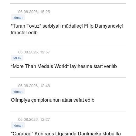
06.08.2026, 15:25
İdman
"Turan Tovuz" serbiyalı müdafiəçi Filip Damyanoviçi
transfer edib
06.08.2026, 12:57
MOK
"More Than Medals World" layihəsinə start verilib
06.08.2026, 12:48
İdman
Olimpiya çempionunun atası vəfat edib
06.08.2026, 12:27
İdman
"Qarabağ" Konfrans Liqasında Danimarka klubu ilə