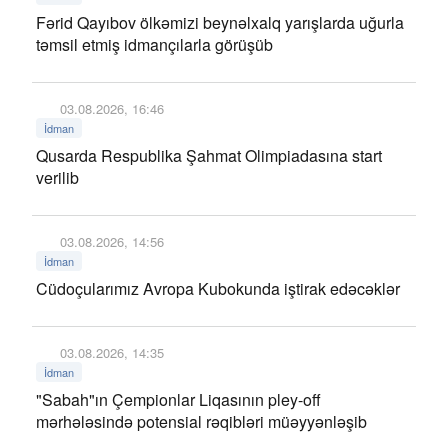
Fərid Qayıbov ölkəmizi beynəlxalq yarışlarda uğurla
təmsil etmiş idmançılarla görüşüb
03.08.2026, 16:46
İdman
Qusarda Respublika Şahmat Olimpiadasına start
verilib
03.08.2026, 14:56
İdman
Cüdoçularımız Avropa Kubokunda iştirak edəcəklər
03.08.2026, 14:35
İdman
"Sabah"ın Çempionlar Liqasının pley-off
mərhələsində potensial rəqibləri müəyyənləşib