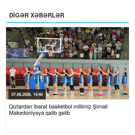
DİGƏR XƏBƏRLƏR
07.08.2026, 14:40
Qızlardan ibarət basketbol millimiz Şimali
Makedoniyaya qalib gəlib