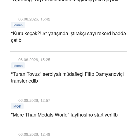
06.08.2026, 15:42
İdman
"Kürü keçək?! 5" yarışında iştirakçı sayı rekord həddə
çatıb
06.08.2026, 15:25
İdman
"Turan Tovuz" serbiyalı müdafiəçi Filip Damyanoviçi
transfer edib
06.08.2026, 12:57
MOK
"More Than Medals World" layihəsinə start verilib
06.08.2026, 12:48