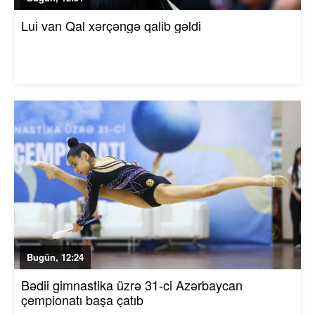
Lui van Qal xərçəngə qalib gəldi
Bugün, 12:24
Bədii gimnastika üzrə 31-ci Azərbaycan
çempionatı başa çatıb