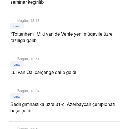
seminar keçirilib
Bugün, 13:18
İdman
"Tottenhem" Miki van de Venlə yeni müqavilə üzrə
razılığa gəlib
Bugün, 12:51
İdman
Lui van Qal xərçəngə qalib gəldi
Bugün, 12:24
İdman
Bədii gimnastika üzrə 31-ci Azərbaycan çempionatı
başa çatıb
Bugün, 11:13