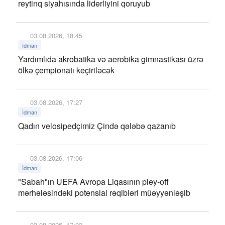
reytinq siyahısında liderliyini qoruyub
03.08.2026, 18:45
İdman
Yardımlıda akrobatika və aerobika gimnastikası üzrə
ölkə çempionatı keçiriləcək
03.08.2026, 17:27
İdman
Qadın velosipedçimiz Çində qələbə qazanıb
03.08.2026, 17:06
İdman
"Sabah"ın UEFA Avropa Liqasının pley-off
mərhələsindəki potensial rəqibləri müəyyənləşib
03.08.2026, 17:02