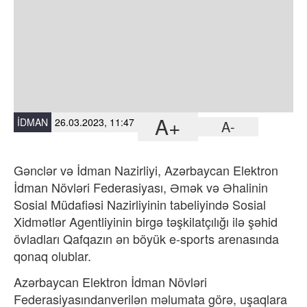
A+
İDMAN
26.03.2023, 11:47
A-
Gənclər və İdman Nazirliyi, Azərbaycan Elektron
İdman Növləri Federasiyası, Əmək və Əhalinin
Sosial Müdafiəsi Nazirliyinin tabeliyində Sosial
Xidmətlər Agentliyinin birgə təşkilatçılığı ilə şəhid
övladları Qafqazın ən böyük e-sports arenasında
qonaq olublar.
Azərbaycan Elektron İdman Növləri
Federasiyasındanverilən məlumata görə, uşaqlara