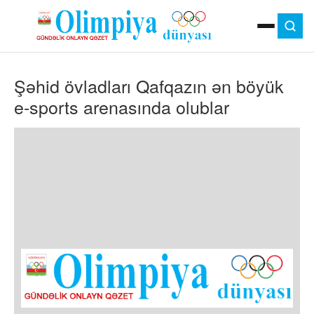
ANA SƏHIFƏ
Şəhid övladları Qafqazın ən böyük
MOK
OLIMPIYA OYUNLARI
e-sports arenasında olublar
ÇAP VERSIYASI
TV
GÜNDƏM
İDMAN
OLIMPIYA HƏRƏKATI
MƏDƏNIYYƏT
MÜSAHIBƏ
FOTO
VIDEO
DIGƏR