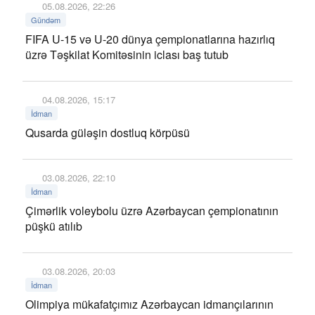
05.08.2026, 22:26
Gündəm
FIFA U-15 və U-20 dünya çempionatlarına hazırlıq
üzrə Təşkilat Komitəsinin iclası baş tutub
04.08.2026, 15:17
İdman
Qusarda güləşin dostluq körpüsü
03.08.2026, 22:10
İdman
Çimərlik voleybolu üzrə Azərbaycan çempionatının
püşkü atılıb
03.08.2026, 20:03
İdman
Olimpiya mükafatçımız Azərbaycan idmançılarının