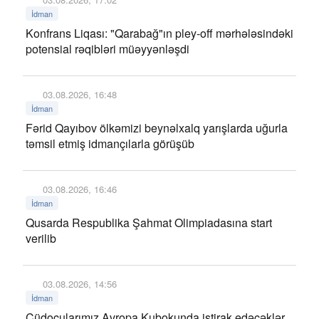
İdman
Konfrans Liqası: "Qarabağ"ın pley-off mərhələsindəki
potensial rəqibləri müəyyənləşdi
03.08.2026, 16:48
İdman
Fərid Qayıbov ölkəmizi beynəlxalq yarışlarda uğurla
təmsil etmiş idmançılarla görüşüb
03.08.2026, 16:46
İdman
Qusarda Respublika Şahmat Olimpiadasına start
verilib
03.08.2026, 14:56
İdman
Cüdoçularımız Avropa Kubokunda iştirak edəcəklər