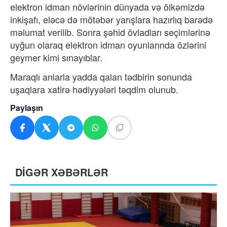
elektron idman növlərinin dünyada və ölkəmizdə
inkişafı, eləcə də mötəbər yarışlara hazırlıq barədə
məlumat verilib. Sonra şəhid övladları seçimlərinə
uyğun olaraq elektron idman oyunlarında özlərini
geymer kimi sınayıblar.
Maraqlı anlarla yadda qalan tədbirin sonunda
uşaqlara xatirə hədiyyələri təqdim olunub.
Paylaşın
DİGƏR XƏBƏRLƏR