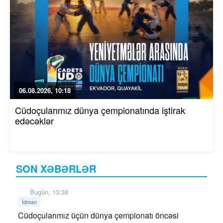
06.08.2026, 10:18
Cüdoçularımız dünya çempionatında iştirak
edəcəklər
SON XƏBƏRLƏR
Bugün, 13:38
İdman
Cüdoçularımız üçün dünya çempionatı öncəsi