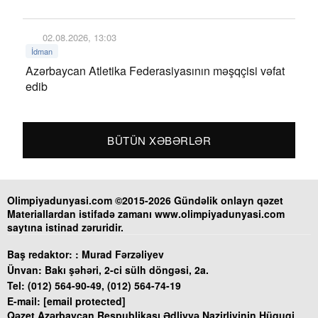
02.08.2026, 13:03
İdman
Azərbaycan Atletika Federasiyasının məşqçisi vəfat
edib
BÜTÜN XƏBƏRLƏR
Olimpiyadunyasi.com ©2015-2026 Gündəlik onlayn qəzet
Materiallardan istifadə zamanı www.olimpiyadunyasi.com
saytına istinad zəruridir.
Baş redaktor: :
Murad Fərzəliyev
Ünvan:
Bakı şəhəri, 2-ci sülh döngəsi, 2a.
Tel:
(012) 564-90-49, (012) 564-74-19
E-mail:
[email protected]
Qəzet Azərbaycan Respublikası Ədliyyə Nazirliyinin Hüquqi