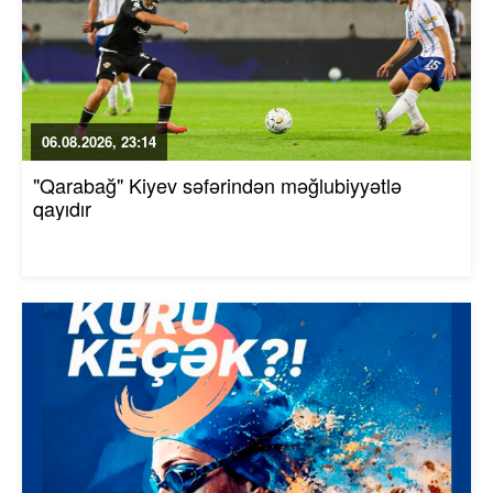
06.08.2026, 23:14
"Qarabağ" Kiyev səfərindən məğlubiyyətlə
qayıdır