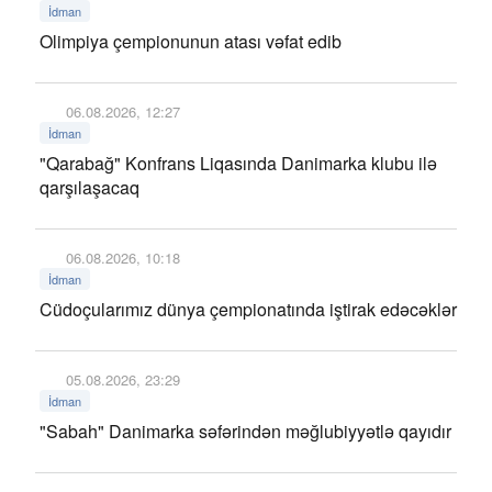
İdman
Olimpiya çempionunun atası vəfat edib
06.08.2026, 12:27
İdman
"Qarabağ" Konfrans Liqasında Danimarka klubu ilə
qarşılaşacaq
06.08.2026, 10:18
İdman
Cüdoçularımız dünya çempionatında iştirak edəcəklər
05.08.2026, 23:29
İdman
"Sabah" Danimarka səfərindən məğlubiyyətlə qayıdır