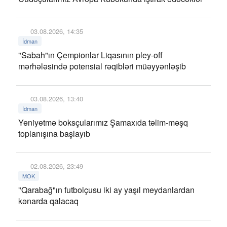
03.08.2026, 14:35
İdman
"Sabah"ın Çempionlar Liqasının pley-off
mərhələsində potensial rəqibləri müəyyənləşib
03.08.2026, 13:40
İdman
Yeniyetmə boksçularımız Şamaxıda təlim-məşq
toplanışına başlayıb
02.08.2026, 23:49
MOK
"Qarabağ"ın futbolçusu iki ay yaşıl meydanlardan
kənarda qalacaq