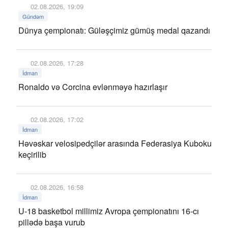
02.08.2026, 19:09
Gündəm
Dünya çempionatı: Güləşçimiz gümüş medal qazandı
02.08.2026, 17:28
İdman
Ronaldo və Corcina evlənməyə hazırlaşır
02.08.2026, 17:02
İdman
Həvəskar velosipedçilər arasında Federasiya Kuboku
keçirilib
02.08.2026, 16:58
İdman
U-18 basketbol millimiz Avropa çempionatını 16-cı
pillədə başa vurub