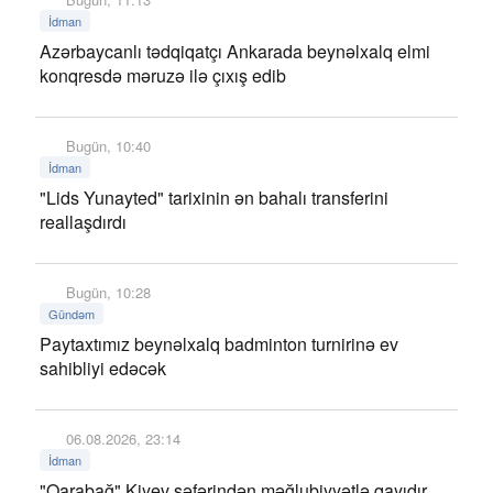
İdman
Azərbaycanlı tədqiqatçı Ankarada beynəlxalq elmi
konqresdə məruzə ilə çıxış edib
Bugün, 10:40
İdman
"Lids Yunayted" tarixinin ən bahalı transferini
reallaşdırdı
Bugün, 10:28
Gündəm
Paytaxtımız beynəlxalq badminton turnirinə ev
sahibliyi edəcək
06.08.2026, 23:14
İdman
"Qarabağ" Kiyev səfərindən məğlubiyyətlə qayıdır